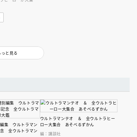
インセミナー 受賞作家
童文学新人賞】受賞作家と前
マンの変身、超能力、
者が語る「絵本創作実践
員に聞く「児童文学創作セミ
。
5-10-31
み
もっと見る
ウルトラマンテオ ＆ 全ウルトラヒー
別編集 ウルトラマン
ロー大集合 あそべるずかん
記念 全ウルトラマン
編：講談社