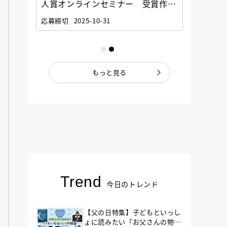
選考委
人賞オンラインセミナー 受賞作家
童文学
ナー」
と担当編集者が語る「絵本創作実践
員に聞
応募締切
2025-10-31
講座」
もっと見る
Trend
今日のトレンド
【父の日特集】子どもといっし
ょに読みたい「お父さんの物