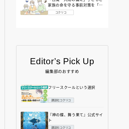
家族の命を守る事前対策を「防
災アドバイザー」が解説
コクリコ
Editor’s Pick Up
編集部のおすすめ
フリースクールという選択
講談社コクリコ
『神の蝶、舞う果て』公式サイ
ト
講談社コクリコ