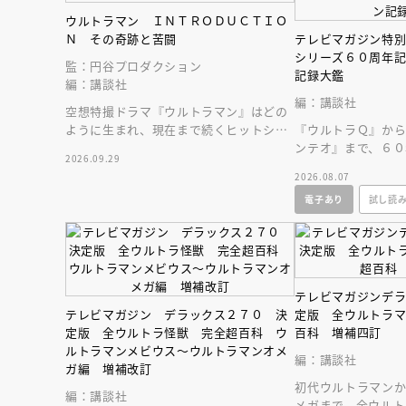
ウルトラマン ＩＮＴＲＯＤＵＣＴＩＯ
Ｎ その奇跡と苦闘
テレビマガジン特
シリーズ６０周年
監：円谷プロダクション
記録大鑑
編：講談社
編：講談社
空想特撮ドラマ『ウルトラマン』はどの
ように生まれ、現在まで続くヒットシリ
『ウルトラＱ』か
ーズの原点となったのかを深堀りする一
ンテオ』まで、６０
2026.09.29
冊です。
作品をビッグサイ
2026.08.07
ージ超に大収録！
電子あり
試し読
テレビマガジンデ
テレビマガジン デラックス２７０ 決
定版 全ウルトラ
定版 全ウルトラ怪獣 完全超百科 ウ
百科 増補四訂
ルトラマンメビウス～ウルトラマンオメ
編：講談社
会員限定
オ
ガ編 増補改訂
初代ウルトラマン
【アーカイ
編：講談社
メガまで、全ウルト