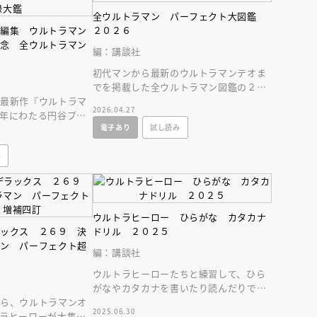
全ウルトラマン パーフェクト大図鑑
別編集 ウルトラマン
２０２６
記念 全ウルトラマン
編：講談社
初代マンから最新のウルトラマンテオま
でを掲載した全ウルトラマン図鑑の２０
ら最新作『ウルトラマ
２６年増補改訂版。必殺技やプロフィー
2026.04.27
年にわたる円谷プロ
ルを大公開！
電子あり
試し読み
ズなＡ４変型３００ペ
えほん通信
み
ウルトラヒーロー ひらがな カタカナ
ラックス ２６９ 決
ドリル ２０２５
マン パーフェクト超
編：講談社
ウルトラヒーローたちと練習して、ひら
ンライン
会員限定
オンライン
がなやカタカナを書いたり読んだりでき
から、ウルトラマンオ
るようになります。
ブ配信中】講談社絵本新
アーカイブ配信中【第67回講
2025.06.30
ラヒーローが大集