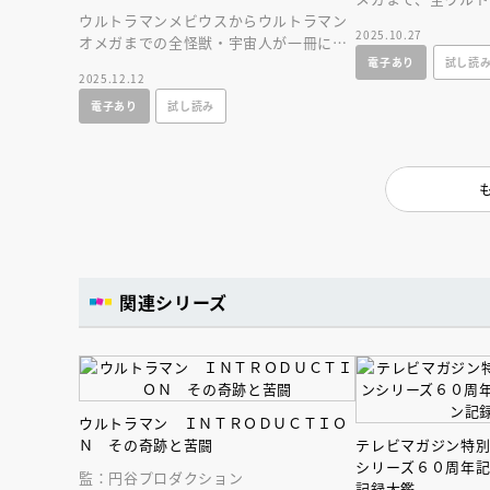
人賞オンラ
ウルトラマンメビウスからウルトラマン
合！歴代ウルトラ
と担当編集
2025.10.27
オメガまでの全怪獣・宇宙人が一冊に大
技などを大公開だ
応募締切
202
講座」
電子あり
試し読
集合しました！
2025.12.12
電子あり
試し読み
関連シリーズ
ウルトラマン ＩＮＴＲＯＤＵＣＴＩＯ
Ｎ その奇跡と苦闘
テレビマガジン特
シリーズ６０周年
監：円谷プロダクション
記録大鑑