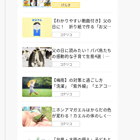
語」６選
げんき
【わかりやすい動画付き】父の
日に！ 折り紙で作る「お父さ
ん」の簡単な折り方
コクリコ
父の日に読みたい！パパ鳥たち
の感動的な子育て生態4選｜図
鑑MOVE
コクリコ
【梅雨】の対策と過ごし方
「洗濯」「紫外線」「エアコ
ン」「ゲリラ豪雨」…〔気象予
コクリコ
報士が完全ガイド〕
ニホンアマガエルはからだの色
が変わる！カエルの体のしくみ
から両生類の特ちょうまで図鑑
コクリコ
MOVEが解説！
「台風・大雨の備え」子どもと