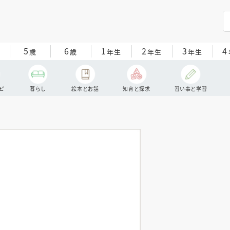
5
6
1
2
3
4
歳
歳
年生
年生
年生
ピ
暮らし
絵本とお話
知育と探求
習い事と学習