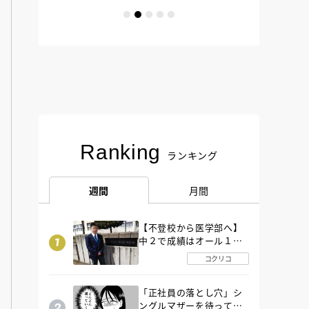
Ranking
ランキング
週間
月間
【不登校から医学部へ】
中２で成績はオール１
「昼夜逆転」したわが子
コクリコ
を”夜遊び”に連れ出した
母の気づき
「正社員の落とし穴」シ
ングルマザーを待ってい