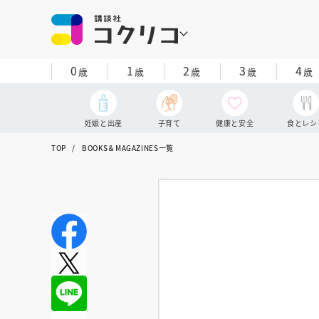
0
1
2
3
4
歳
歳
歳
歳
歳
妊娠と出産
子育て
健康と安全
食とレシ
TOP
BOOKS＆MAGAZINES一覧