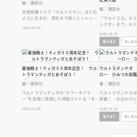
編：講談社
編：講談社
空想特撮ドラマ『ウルトラマン』はどの
ように生まれ、現在まで続くヒットシリ
『ウルトラＱ』か
ーズの原点となったのかを深堀りする一
ンテオ』まで、６０
2026.09.29
冊です。
作品をビッグサイ
2026.08.07
ージ超に大収録！
電子あり
試し読
最強戦士！ティガ３０周年記念！ ウル
ウルトラマンテオ
トラマンティガとあそぼう！
ロー ひみつ大図
編：講談社
著：講談社
ウルトラマンティガの“カラータイマ
ウルトラマンテオ
ー”を忠実に再現した特製ライト＆「ＢＲ
掲載！ お出かけ
ＡＶＥ， ＬＯＶＥ ＴＩＧＡ」サウン
つ図鑑。全ウルト
2026.07.09
2026.07.01
ド付録つき！
かる！
電子あり
試し読