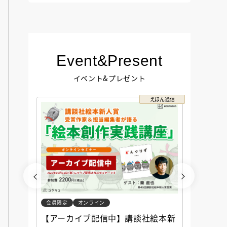
Event&Present
イベント&プレゼント
コクリコ
えほん通信
会員限定
オンライン
会員限定
談社児
【アーカイブ配信中】講談社絵本新
アーカ