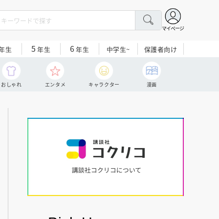
マイページ
5
6
中学生~
保護者向け
年生
年生
年生
おしゃれ
エンタメ
キャラクター
漫画