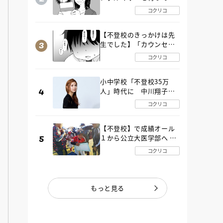
た“魔の２年間”【後編】
コクリコ
【不登校のきっかけは先
生でした】「カウンセリ
ングの時間」生徒の情報
コクリコ
をバラしたのは…《第２
話》
小中学校「不登校35万
人」時代に 中川翔子さ
んが審査委員長「不登校
コクリコ
生動画甲子園 2026」が開
催
【不登校】で成績オール
１から公立大医学部へ 中
２で起立性調節障害「治
コクリコ
るまで３年」の診断 その
とき母は
もっと見る