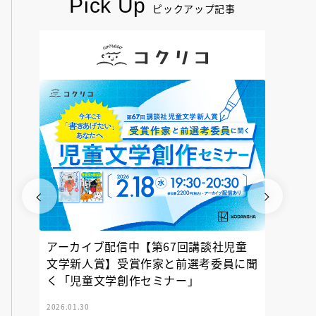
Pick Up
ピックアップ記事
アーカイブ配信中【第67回講談社児童
『神の
文学新人賞】受賞作家と前選考委員に聞
く「児童文学創作セミナー」
2026.01.30
2025.12.23