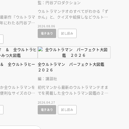
監：円谷プロダクション
ウルトラマンテオのすべてがわかる「ず
ら最新作『ウルトラマ
かん」と、クイズや絵探しなどウルトラ
年にわたる円谷プロ
マンとあそべる「あそび」ページがぎゅ
2026.08.06
ズなＡ４変型３００ペ
っと一冊に！
電子あり
試し読み
み
 ＆ 全ウルトラヒー
全ウルトラマン パーフェクト大図鑑
鑑
２０２６
編：講談社
ほか全ウルトラマンを
初代マンから最新のウルトラマンテオま
に便利なサイズのひみ
でを掲載した全ウルトラマン図鑑の２０
ラヒーロのすべてが分
２６年増補改訂版。必殺技やプロフィー
2026.04.27
ルを大公開！
み
電子あり
試し読み