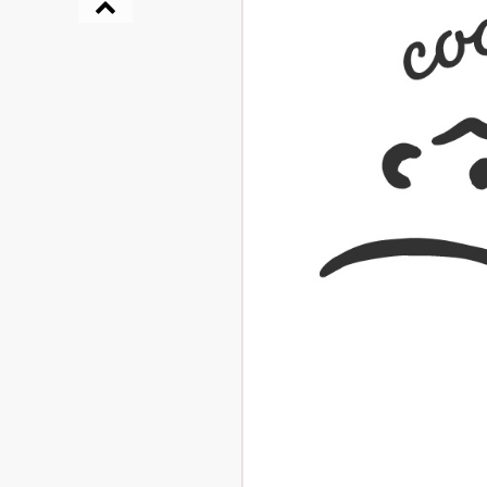
『NO.６再会』
イト ＃４ 20
2025.02.17