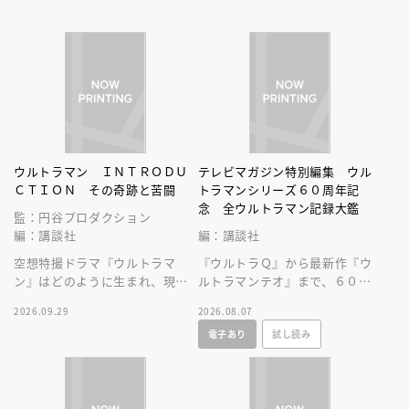
ウルトラマン ＩＮＴＲＯＤＵ
テレビマガジン特別編集 ウル
ＣＴＩＯＮ その奇跡と苦闘
トラマンシリーズ６０周年記
念 全ウルトラマン記録大鑑
監：円谷プロダクション
編：講談社
編：講談社
空想特撮ドラマ『ウルトラマ
『ウルトラＱ』から最新作『ウ
ン』はどのように生まれ、現在
ルトラマンテオ』まで、６０年
まで続くヒットシリーズの原点
にわたる円谷プロ作品をビッグ
2026.09.29
2026.08.07
となったのかを深堀りする一冊
サイズなＡ４変型３００ページ
電子あり
試し読み
です。
超に大収録！