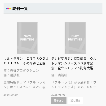
既刊一覧
ウルトラマン ＩＮＴＲＯＤＵ
テレビマガジン特別編集 ウル
ＣＴＩＯＮ その奇跡と苦闘
トラマンシリーズ６０周年記
念 全ウルトラマン記録大鑑
監：円谷プロダクション
編：講談社
編：講談社
空想特撮ドラマ『ウルトラマ
『ウルトラＱ』から最新作『ウ
ン』はどのように生まれ、現在
ルトラマンテオ』まで、６０年
まで続くヒットシリーズの原点
にわたる円谷プロ作品をビッグ
2026.09.29
2026.08.07
となったのかを深堀りする一冊
サイズなＡ４変型３００ページ
電子あり
試し読み
です。
超に大収録！