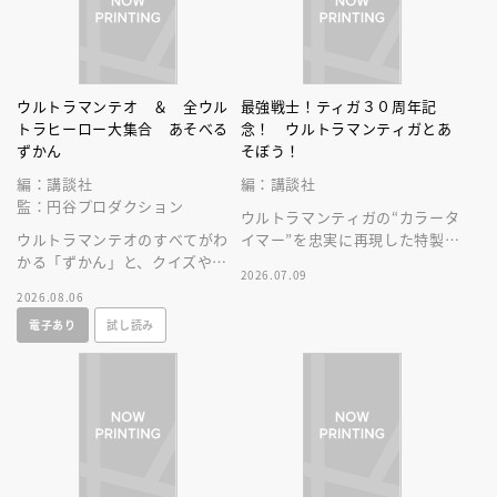
ウルトラマンテオ ＆ 全ウル
最強戦士！ティガ３０周年記
トラヒーロー大集合 あそべる
念！ ウルトラマンティガとあ
ずかん
そぼう！
編：講談社
編：講談社
監：円谷プロダクション
ウルトラマンティガの“カラータ
ウルトラマンテオのすべてがわ
イマー”を忠実に再現した特製ラ
かる「ずかん」と、クイズや絵
イト＆「ＢＲＡＶＥ， ＬＯＶ
2026.07.09
探しなどウルトラマンとあそべ
Ｅ ＴＩＧＡ」サウンド付録つ
2026.08.06
る「あそび」ページがぎゅっと
き！
電子あり
試し読み
一冊に！