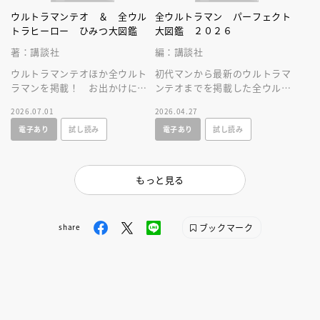
ウルトラマンテオ ＆ 全ウル
全ウルトラマン パーフェクト
トラヒーロー ひみつ大図鑑
大図鑑 ２０２６
著：講談社
編：講談社
ウルトラマンテオほか全ウルト
初代マンから最新のウルトラマ
ラマンを掲載！ お出かけに便
ンテオまでを掲載した全ウルト
利なサイズのひみつ図鑑。全ウ
ラマン図鑑の２０２６年増補改
2026.07.01
2026.04.27
ルトラヒーロのすべてが分か
訂版。必殺技やプロフィールを
電子あり
試し読み
電子あり
試し読み
る！
大公開！
もっと見る
ブックマーク
share