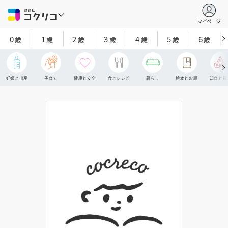
マイページ
0
1
2
3
4
5
6
歳
歳
歳
歳
歳
歳
歳
妊娠と出産
子育て
健康と安全
食とレシピ
暮らし
絵本とお話
知育と探