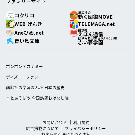
ファミリーサイト
講談社の
コクリコ
動く図鑑MOVE
WEB げんき
TELEMAGA.net
講談社
Aneひめ.net
えほん通信
はやみねかおる FAN CLUB
青い鳥文庫
赤い夢学園
ボンボンアカデミー
ディズニーファン
講談社の学習まんが 日本の歴史
本とあそぼう 全国訪問おはなし隊
お問い合わせ
利用規約
広告掲載について
プライバシーポリシー
特定商取引法に基づく表記