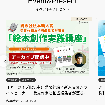
Event&Present
イベント&プレゼント
えほん通信
会員限定
オンライン
会
【アーカイブ配信中】講談社絵本新人賞オンラ
ア
インセミナー 受賞作家と担当編集者が語る
賞
「絵本創作実践講座」
作
応募締切
2025-10-31