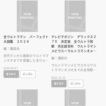
全ウルトラマン パーフェクト
テレビマガジン デラックス２
大図鑑 ２０２６
７０ 決定版 全ウルトラ怪
獣 完全超百科 ウルトラマン
編：講談社
メビウス～ウルトラマンオメガ
初代マンから最新のウルトラマ
編 増補改訂
編：講談社
ンテオまでを掲載した全ウルト
ラマン図鑑の２０２６年増補改
ウルトラマンメビウスからウル
2026.04.27
訂版。必殺技やプロフィールを
トラマンオメガまでの全怪獣・
電子あり
試し読み
大公開！
宇宙人が一冊に大集合しまし
2025.12.12
た！
電子あり
試し読み