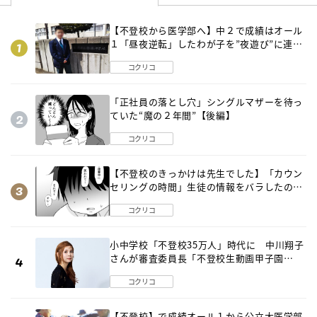
【不登校から医学部へ】中２で成績はオール
１「昼夜逆転」したわが子を”夜遊び”に連れ
出した母の気づき
コクリコ
「正社員の落とし穴」シングルマザーを待っ
ていた“魔の２年間”【後編】
コクリコ
【不登校のきっかけは先生でした】「カウン
セリングの時間」生徒の情報をバラしたの
は…《第２話》
コクリコ
小中学校「不登校35万人」時代に 中川翔子
さんが審査委員長「不登校生動画甲子園
2026」が開催
コクリコ
【不登校】で成績オール１から公立大医学部