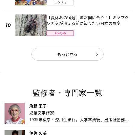
コクリコ
【夏休みの宿題、まだ間に合う！】ミヤマク
ワガタが消える前に知りたい日本の異変
Aneひめ
もっと見る
監修者・専門家一覧
角野 栄子
児童文学作家
1935年東京・深川生まれ。大学卒業後、出版社勤務...
伊佐 久美