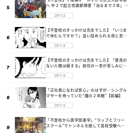
へ 中２で起立性調節障害「治るまで３年」の
診断 そのとき母は
コクリコ
【不登校のきっかけは先生でした】「いつま
で休むんですか？」追い詰められる母と息子
《第６話》
コクリコ
【不登校のきっかけは先生でした】「意見の
ない人間は損する」担任の一言が苦しみに…
《第１話》
コクリコ
「正社員になれば安心」のはずが…シングル
マザーを待っていた“魔の２年間”【前編】
コクリコ
「不登校から医学部進学」“ラップとフリー
スクール”でトンネルを脱して高校受験へ
〔元野球少年の実話〕