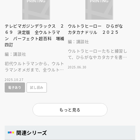
テレビマガジンデラックス ２
ウルトラヒーロー ひらがな
６９ 決定版 全ウルトラマ
カタカナドリル ２０２５
ン パーフェクト超百科 増補
編：講談社
四訂
ウルトラヒーローたちと練習し
編：講談社
て、ひらがなやカタカナを書い
初代ウルトラマンから、ウルト
たり読んだりできるようになり
2025.06.30
ラマンオメガまで、全ウルトラ
ます。
ヒーローが大集合！歴代ウルト
2025.10.27
ラマンの変身、超能力、技など
電子あり
試し読み
を大公開だ。
もっと見る
関連シリーズ