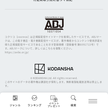
コクリコ［cocreco］は正規版配信サイトマークを取得したサービスです。
ABJマー
クは、この電子書店・電子書籍配信サービスが、著作権者からコンテンツ使用許諾を
得た正規版配信サービスであることを示す登録商標（登録番号 第6091713号）で
す。ABJマークについて、詳しくはこちらを御覧ください。
https://aebs.or.jp/
© KODANSHA Ltd. All rights reserved.
このサイトのデータの著作権は講談社が保有します。無断複製転載放送等は禁止しま
す。
イベント
ジャンル
ランキング
検索
プレゼント