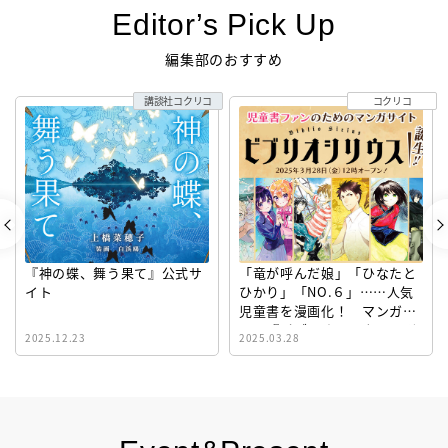
Editor’s Pick Up
編集部のおすすめ
講談社コクリコ
コクリコ
『神の蝶、舞う果て』公式サ
「竜が呼んだ娘」「ひなたと
イト
ひかり」「NO.６」……人気
児童書を漫画化！ マンガサ
イト『ビブリオシリウス』誕
2025.12.23
2025.03.28
生！