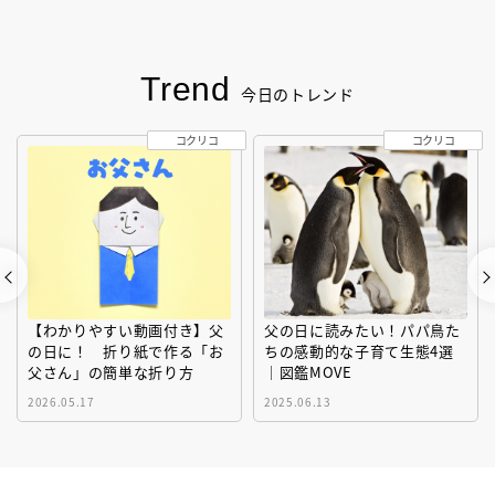
Trend
今日のトレンド
コクリコ
コクリコ
【わかりやすい動画付き】父
父の日に読みたい！パパ鳥た
の日に！ 折り紙で作る「お
ちの感動的な子育て生態4選
父さん」の簡単な折り方
｜図鑑MOVE
2026.05.17
2025.06.13