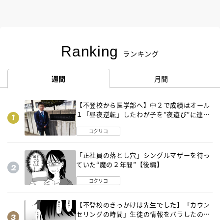
Ranking
ランキング
週間
月間
【不登校から医学部へ】中２で成績はオール
１「昼夜逆転」したわが子を”夜遊び”に連れ
出した母の気づき
コクリコ
「正社員の落とし穴」シングルマザーを待っ
ていた“魔の２年間”【後編】
コクリコ
【不登校のきっかけは先生でした】「カウン
セリングの時間」生徒の情報をバラしたの