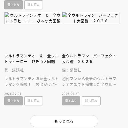
電子あり
試し読み
一冊に！
ウルトラマンテオ ＆ 全ウル
全ウルトラマン パーフェクト
トラヒーロー ひみつ大図鑑
大図鑑 ２０２６
著：講談社
編：講談社
ウルトラマンテオほか全ウルト
初代マンから最新のウルトラマ
ラマンを掲載！ お出かけに便
ンテオまでを掲載した全ウルト
利なサイズのひみつ図鑑。全ウ
ラマン図鑑の２０２６年増補改
2026.07.01
2026.04.27
ルトラヒーロのすべてが分か
訂版。必殺技やプロフィールを
電子あり
試し読み
電子あり
試し読み
る！
大公開！
もっと見る