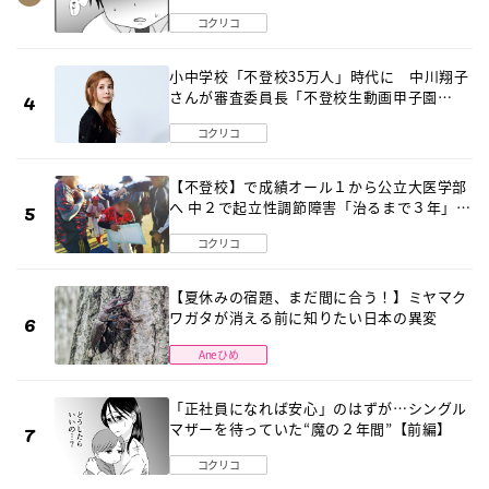
は…《第２話》
コクリコ
小中学校「不登校35万人」時代に 中川翔子
さんが審査委員長「不登校生動画甲子園
2026」が開催
コクリコ
【不登校】で成績オール１から公立大医学部
へ 中２で起立性調節障害「治るまで３年」の
診断 そのとき母は
コクリコ
【夏休みの宿題、まだ間に合う！】ミヤマク
ワガタが消える前に知りたい日本の異変
Aneひめ
「正社員になれば安心」のはずが…シングル
マザーを待っていた“魔の２年間”【前編】
コクリコ