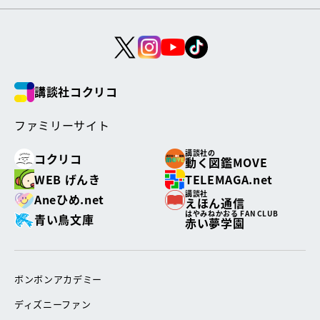
講談社コクリコ
ファミリーサイト
講談社の
コクリコ
動く図鑑MOVE
WEB げんき
TELEMAGA.net
講談社
Aneひめ.net
えほん通信
はやみねかおる FAN CLUB
青い鳥文庫
赤い夢学園
ボンボンアカデミー
ディズニーファン