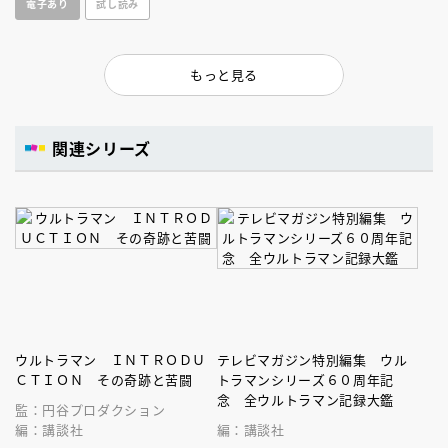
電子あり
試し読み
を大公開だ。
もっと見る
関連シリーズ
ウルトラマン ＩＮＴＲＯＤＵ
テレビマガジン特別編集 ウル
ＣＴＩＯＮ その奇跡と苦闘
トラマンシリーズ６０周年記
念 全ウルトラマン記録大鑑
監：円谷プロダクション
編：講談社
編：講談社