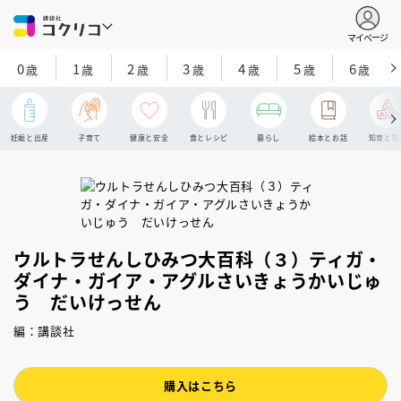
マイページ
0
1
2
3
4
5
6
歳
歳
歳
歳
歳
歳
歳
妊娠と出産
子育て
健康と安全
食とレシピ
暮らし
絵本とお話
知育と探
ウルトラせんしひみつ大百科（３）ティガ・
ダイナ・ガイア・アグルさいきょうかいじゅ
う だいけっせん
編：講談社
購入はこちら