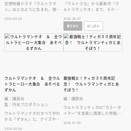
空想特撮ドラマ『ウルトラマ
『ウルトラＱ』から最新作『ウ
ン』はどのように生まれ、現在
ルトラマンテオ』まで、６０年
まで続くヒットシリーズの原点
にわたる円谷プロ作品をビッグ
2026.09.29
2026.08.07
となったのかを深堀りする一冊
サイズなＡ４変型３００ページ
電子あり
試し読み
です。
超に大収録！
ウルトラマンテオ ＆ 全ウル
最強戦士！ティガ３０周年記
トラヒーロー大集合 あそべる
念！ ウルトラマンティガとあ
ずかん
そぼう！
編：講談社
編：講談社
監：円谷プロダクション
ウルトラマンティガの“カラータ
ウルトラマンテオのすべてがわ
イマー”を忠実に再現した特製ラ
かる「ずかん」と、クイズや絵
イト＆「ＢＲＡＶＥ， ＬＯＶ
2026.07.09
探しなどウルトラマンとあそべ
Ｅ ＴＩＧＡ」サウンド付録つ
2026.08.06
る「あそび」ページがぎゅっと
き！