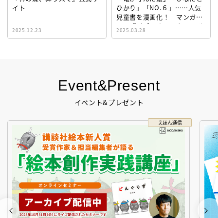
イト
ひかり」「NO.６」……人気
児童書を漫画化！ マンガサ
イト『ビブリオシリウス』誕
2025.12.23
2025.03.28
生！
Event&Present
イベント&プレゼント
えほん通信