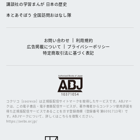
講談社の学習まんが 日本の歴史
本とあそぼう 全国訪問おはなし隊
お問い合わせ
利用規約
広告掲載について
プライバシーポリシー
特定商取引法に基づく表記
コクリコ［cocreco］は正規版配信サイトマークを取得したサービスです。
ABJマー
クは、この電子書店・電子書籍配信サービスが、著作権者からコンテンツ使用許諾を
得た正規版配信サービスであることを示す登録商標（登録番号 第6091713号）で
す。ABJマークについて、詳しくはこちらを御覧ください。
https://aebs.or.jp/