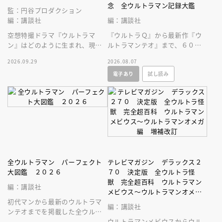
念 全ウルトラマン記録大鑑
監：円谷プロダクション
編：講談社
編：講談社
空想特撮ドラマ『ウルトラマ
『ウルトラＱ』から最新作『ウ
ン』はどのように生まれ、現在
ルトラマンテオ』まで、６０年
まで続くヒットシリーズの原点
にわたる円谷プロ作品をビッグ
2026.09.29
2026.08.07
となったのかを深堀りする一冊
サイズなＡ４変型３００ページ
電子あり
試し読み
です。
超に大収録！
全ウルトラマン パーフェクト
テレビマガジン デラックス２
大図鑑 ２０２６
７０ 決定版 全ウルトラ怪
獣 完全超百科 ウルトラマン
編：講談社
メビウス～ウルトラマンオメガ
初代マンから最新のウルトラマ
編 増補改訂
編：講談社
ンテオまでを掲載した全ウルト
ラマン図鑑の２０２６年増補改
ウルトラマンメビウスからウル