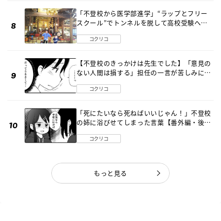
「不登校から医学部進学」“ラップとフリー
スクール”でトンネルを脱して高校受験へ
〔元野球少年の実話〕
コクリコ
【不登校のきっかけは先生でした】「意見の
ない人間は損する」担任の一言が苦しみに…
《第１話》
コクリコ
「死にたいなら死ねばいいじゃん！」不登校
の姉に浴びせてしまった言葉【番外編・後
編】
コクリコ
もっと見る