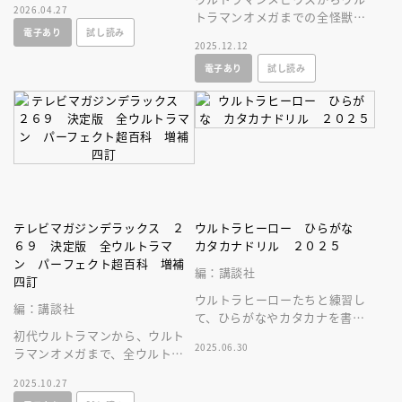
2026.04.27
訂版。必殺技やプロフィールを
トラマンオメガまでの全怪獣・
電子あり
試し読み
大公開！
宇宙人が一冊に大集合しまし
2025.12.12
た！
電子あり
試し読み
テレビマガジンデラックス ２
ウルトラヒーロー ひらがな
６９ 決定版 全ウルトラマ
カタカナドリル ２０２５
ン パーフェクト超百科 増補
編：講談社
四訂
ウルトラヒーローたちと練習し
編：講談社
て、ひらがなやカタカナを書い
初代ウルトラマンから、ウルト
たり読んだりできるようになり
2025.06.30
ラマンオメガまで、全ウルトラ
ます。
ヒーローが大集合！歴代ウルト
2025.10.27
ラマンの変身、超能力、技など