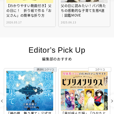
【わかりやすい動画付き】父
父の日に読みたい！パパ鳥た
の日に！ 折り紙で作る「お
ちの感動的な子育て生態4選
父さん」の簡単な折り方
｜図鑑MOVE
2026.05.17
2025.06.13
Editor’s Pick Up
編集部のおすすめ
講談社コクリコ
コクリコ
『神の蝶、舞う果て』公式サ
「竜が呼んだ娘」「ひなたと