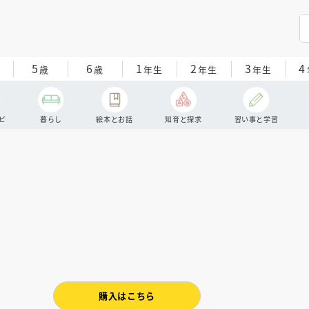
5
6
1
2
3
4
歳
歳
年生
年生
年生
ピ
暮らし
絵本とお話
知育と探求
習い事と学習
購入はこちら