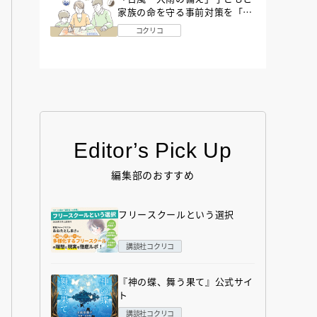
家族の命を守る事前対策を「防
災アドバイザー」が解説
コクリコ
Editor’s Pick Up
編集部のおすすめ
フリースクールという選択
講談社コクリコ
『神の蝶、舞う果て』公式サイ
ト
講談社コクリコ