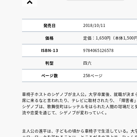
発売日
2018/10/11
価格
定価：1,650円（本体1,500
ISBN-13
9784065126578
判型
四六
ページ数
258ページ
車椅子ホストのシゲノブが主人公。大学卒業後、就職が決ま
席に来るなと言われたり、テレビに取材されたり、「障害者
『NO.６再会』
シゲノブは、歌舞伎町はレッテルをはられた人間の坩堝だと
流や恋愛を通じて、シゲノブが変わっていく。
イト ＃４ 20
主人公の進平は、子どもの頃から車椅子で生活している。大
2025.02.17
ハローワークを訪ねることに。ところがその途上で、ひょん