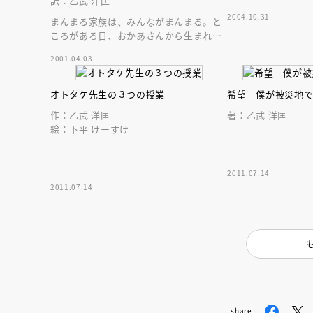
訳：乙武 洋匡
2004.10.31
まんまる家族は、みんながまんまる。と
ころがある日、おかあさんから生まれて
きた赤ちゃんは、まんまるではなく
2001.04.03
て……
オトタケ先生の３つの授業
希望 僕が被災地
作：乙武 洋匡
著：乙武 洋匡
絵：下平 けーすけ
2011.07.14
2011.07.14
会員限定
オ
【アーカイ
share