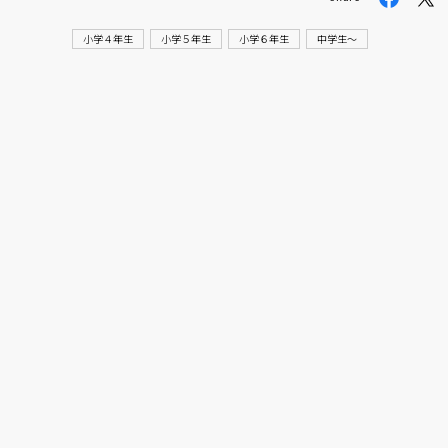
人賞オンラ
と担当編集
小学４年生
小学５年生
小学６年生
中学生〜
応募締切
202
講座」