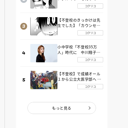
た“魔の２年間”【後編】
コクリコ
【不登校のきっかけは先
生でした】「カウンセリ
ングの時間」生徒の情報
コクリコ
をバラしたのは…《第２
話》
小中学校「不登校35万
人」時代に 中川翔子さ
んが審査委員長「不登校
コクリコ
生動画甲子園 2026」が開
催
【不登校】で成績オール
１から公立大医学部へ 中
２で起立性調節障害「治
コクリコ
るまで３年」の診断 その
とき母は
もっと見る