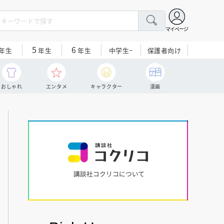
マイページ
5
6
中学生~
保護者向け
年生
年生
年生
おしゃれ
エンタメ
キャラクター
漫画