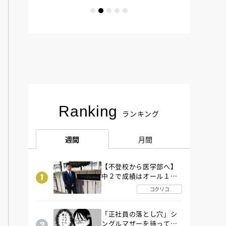
Ranking
ランキング
週間
月間
【不登校から医学部へ】
中２で成績はオール１
「昼夜逆転」したわが子
コクリコ
を”夜遊び”に連れ出した
母の気づき
「正社員の落とし穴」シ
ングルマザーを待ってい