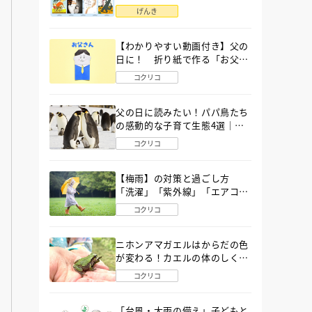
語」６選
げんき
【わかりやすい動画付き】父の
日に！ 折り紙で作る「お父さ
ん」の簡単な折り方
コクリコ
父の日に読みたい！パパ鳥たち
の感動的な子育て生態4選｜図
鑑MOVE
コクリコ
【梅雨】の対策と過ごし方
「洗濯」「紫外線」「エアコ
ン」「ゲリラ豪雨」…〔気象予
コクリコ
報士が完全ガイド〕
ニホンアマガエルはからだの色
が変わる！カエルの体のしくみ
から両生類の特ちょうまで図鑑
コクリコ
MOVEが解説！
「台風・大雨の備え」子どもと