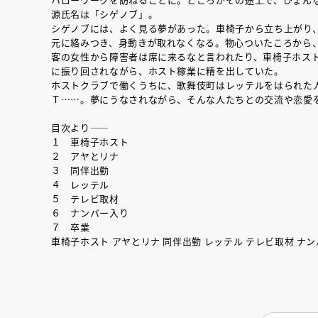
源氏名は「シゲノブ」。
シゲノブには、よく見る夢があった。車椅子から立ち上がり
元に絡みつき、身動きが取れなくなる。物心ついたころから
客の女性から障害者は席に来るなと言われたり、車椅子ホス
に振り回されながら、ホスト稼業に精を出していた。
ホストクラブで働くうちに、歌舞伎町はレッテルをはられた
Ｔ……。夢にうなされながら、そんな人たちとの交流や恋愛
目次より――
１ 車椅子ホスト
２ アヤとリナ
３ 同伴出勤
４ レッテル
５ テレビ取材
６ ナンバー入り
７ 卒業
車椅子ホスト アヤとリナ 同伴出勤 レッテル テレビ取材 ナン