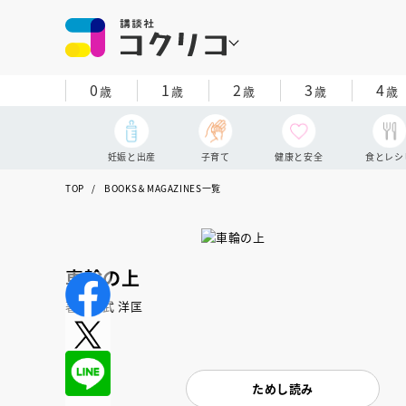
0
1
2
3
4
歳
歳
歳
歳
歳
妊娠と出産
子育て
健康と安全
食とレシ
TOP
BOOKS＆MAGAZINES一覧
車輪の上
著：乙武 洋匡
ためし読み