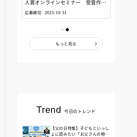
選考委
人賞オンラインセミナー 受賞作家
童文学
ナー」
と担当編集者が語る「絵本創作実践
員に聞
応募締切
2025-10-31
講座」
もっと見る
Trend
今日のトレンド
【父の日特集】子どもといっし
ょに読みたい「お父さんの物