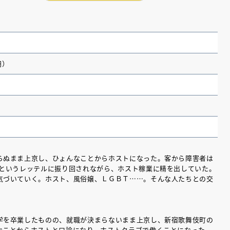
円）
らぬまま上京し、ひょんなことからホストになった。客から障害者は
｣というレッテルに振り回されながら、ホスト稼業に精を出していた。
（あさのあつこ）特設サ
フリースクールという選択
気づいていく。ホスト、風俗嬢、ＬＧＢＴ……。そんな人たちとの交
26年９月30日発売決定！
学を卒業したものの、就職が決まらないまま上京し、新宿歌舞伎町の
2026.03.31
なことからホストと口論になり、ホストクラブで働くことになった。