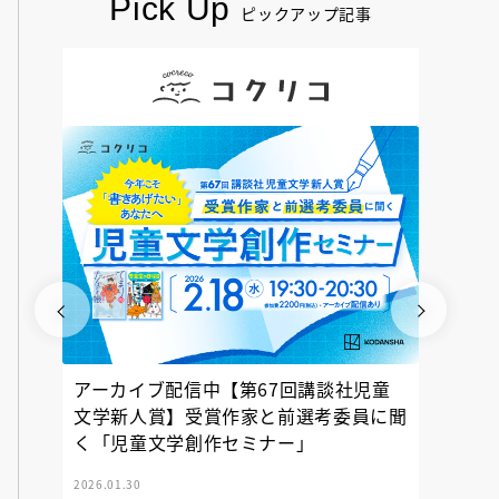
Pick Up
ピックアップ記事
アーカイブ配信中【第67回講談社児童
『神の
文学新人賞】受賞作家と前選考委員に聞
く「児童文学創作セミナー」
2026.01.30
2025.12.23