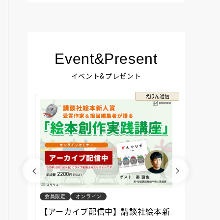
Event&Present
イベント&プレゼント
コクリコ
えほん通信
会員限定
オンライン
会員限定
談社児
【アーカイブ配信中】講談社絵本新
アーカ