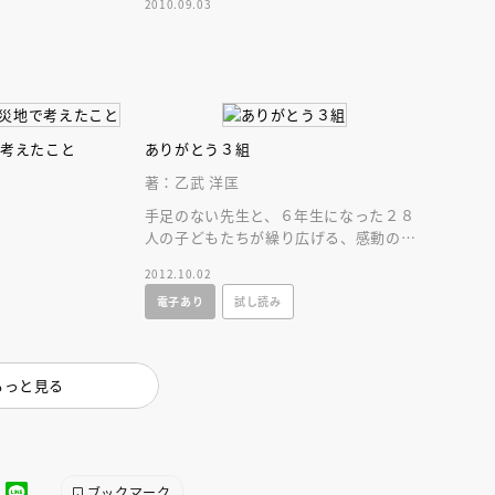
2010.09.03
で考えたこと
ありがとう３組
著：乙武 洋匡
手足のない先生と、６年生になった２８
えほん通信
人の子どもたちが繰り広げる、感動のエ
ピソード。映画化で話題『だいじょうぶ
2012.10.02
３組』の続編！
電子あり
試し読み
もっと見る
ンライン
会員限定
オンライン
ブ配信中】講談社絵本新
アーカイブ配信中【第67回講
ブックマーク