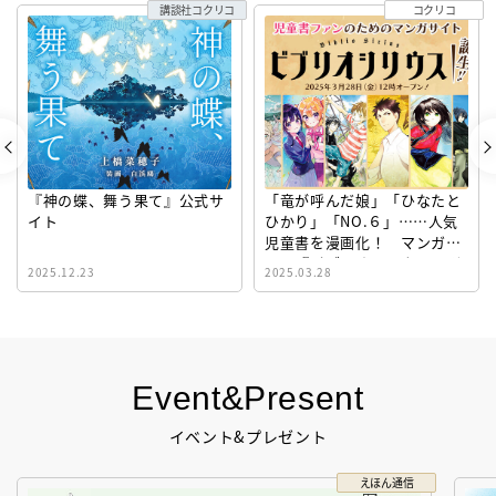
講談社コクリコ
コクリコ
『神の蝶、舞う果て』公式サ
「竜が呼んだ娘」「ひなたと
イト
ひかり」「NO.６」……人気
児童書を漫画化！ マンガサ
イト『ビブリオシリウス』誕
2025.12.23
2025.03.28
生！
Event&Present
イベント&プレゼント
えほん通信