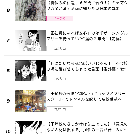
【夏休みの宿題、まだ間に合う！】ミヤマク
ワガタが消える前に知りたい日本の異変
Aneひめ
「正社員になれば安心」のはずが…シングル
マザーを待っていた“魔の２年間”【前編】
コクリコ
「死にたいなら死ねばいいじゃん！」不登校
の姉に浴びせてしまった言葉【番外編・後
編】
コクリコ
「不登校から医学部進学」“ラップとフリー
スクール”でトンネルを脱して高校受験へ
〔元野球少年の実話〕
コクリコ
【不登校のきっかけは先生でした】「意見の
ない人間は損する」担任の一言が苦しみに…