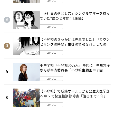
コクリコ
「正社員の落とし穴」シングルマザーを待っ
ていた“魔の２年間”【後編】
コクリコ
【不登校のきっかけは先生でした】「カウン
セリングの時間」生徒の情報をバラしたの
は…《第２話》
コクリコ
小中学校「不登校35万人」時代に 中川翔子
さんが審査委員長「不登校生動画甲子園
2026」が開催
コクリコ
【不登校】で成績オール１から公立大医学部
へ 中２で起立性調節障害「治るまで３年」の
診断 そのとき母は
コクリコ