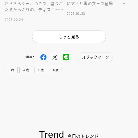
きらきらシールつきで、塗りご
にアナと雪の女王で登場！ 子
たえたっぷりの、ディズニープ
どもから大人まで楽しめる１冊
2026.01.22
リンセスぬりえ。楽しく、かわ
です。
2026.02.24
いい１冊です。
もっと見る
ブックマーク
share
３歳
４歳
５歳
６歳
Trend
今日のトレンド