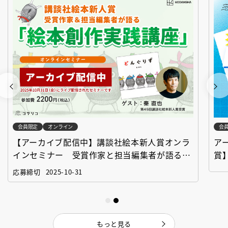
会員限定
オンライン
会
【アーカイブ配信中】講談社絵本新人賞オンラ
ア
インセミナー 受賞作家と担当編集者が語る
賞
「絵本創作実践講座」
作
応募締切
2025-10-31
もっと見る