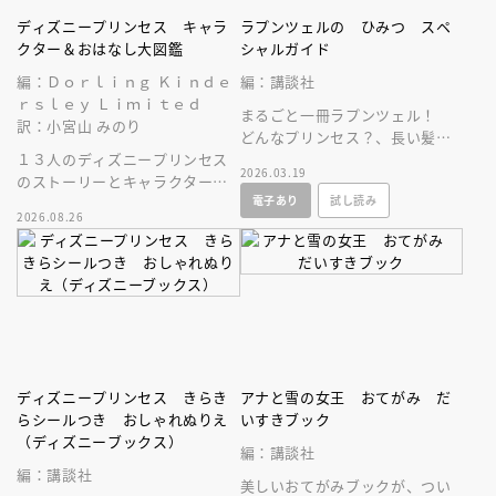
ディズニープリンセス キャラ
ラプンツェルの ひみつ スペ
クター＆おはなし大図鑑
シャルガイド
編：Ｄｏｒｌｉｎｇ Ｋｉｎｄｅ
編：講談社
ｒｓｌｅｙ Ｌｉｍｉｔｅｄ
まるごと一冊ラプンツェル！
訳：小宮山 みのり
どんなプリンセス？、長い髪の
１３人のディズニープリンセス
ひみつ、ドレスコレクションな
2026.03.19
のストーリーとキャラクターに
ど、ラプンツェルのすべてがわ
電子あり
試し読み
ついて、しっかり深掘りした図
かる！
2026.08.26
鑑。豪華な保存版！
ディズニープリンセス きらき
アナと雪の女王 おてがみ だ
らシールつき おしゃれぬりえ
いすきブック
（ディズニーブックス）
編：講談社
編：講談社
美しいおてがみブックが、つい