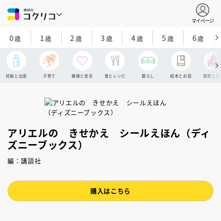
マイページ
0
1
2
3
4
5
6
歳
歳
歳
歳
歳
歳
歳
妊娠と出産
子育て
健康と安全
食とレシピ
暮らし
絵本とお話
知育と探
アリエルの きせかえ シールえほん（ディ
ズニーブックス）
編：講談社
購入はこちら