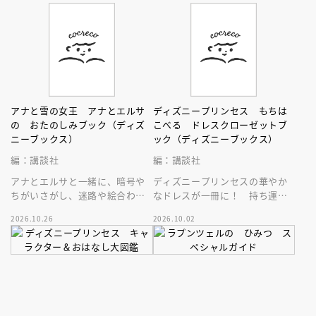
アナと雪の女王 アナとエルサ
ディズニープリンセス もちは
の おたのしみブック（ディズ
こべる ドレスクローゼットブ
ニーブックス）
ック（ディズニーブックス）
編：講談社
編：講談社
アナとエルサと一緒に、暗号や
ディズニープリンセスの華やか
ちがいさがし、迷路や絵合わせ
なドレスが一冊に！ 持ち運び
などなどを楽しもう！ おでか
できるドレスクローゼット絵
2026.10.26
2026.10.02
けにもおうち遊びにも♪
本。扉を開いて素敵なドレスの
世界へ♪