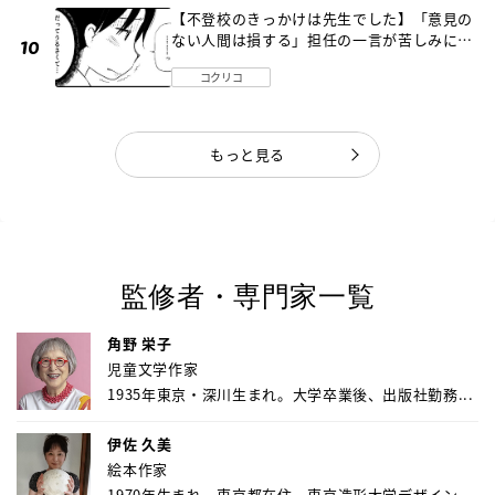
【不登校のきっかけは先生でした】「意見の
ない人間は損する」担任の一言が苦しみに…
《第１話》
コクリコ
もっと見る
監修者・専門家一覧
角野 栄子
児童文学作家
1935年東京・深川生まれ。大学卒業後、出版社勤務...
伊佐 久美
絵本作家
1970年生まれ、東京都在住。東京造形大学デザイン...