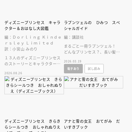
ディズニープリンセス キャラ
ラプンツェルの ひみつ スペ
クター＆おはなし大図鑑
シャルガイド
編：Ｄｏｒｌｉｎｇ Ｋｉｎｄｅ
編：講談社
ｒｓｌｅｙ Ｌｉｍｉｔｅｄ
まるごと一冊ラプンツェル！
訳：小宮山 みのり
どんなプリンセス？、長い髪の
１３人のディズニープリンセス
ひみつ、ドレスコレクションな
2026.03.19
のストーリーとキャラクターに
ど、ラプンツェルのすべてがわ
電子あり
試し読み
ついて、しっかり深掘りした図
かる！
2026.08.26
鑑。豪華な保存版！
ディズニープリンセス きらき
アナと雪の女王 おてがみ だ
らシールつき おしゃれぬりえ
いすきブック