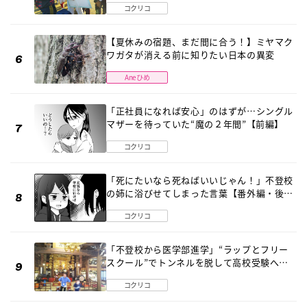
コクリコ
【夏休みの宿題、まだ間に合う！】ミヤマク
ワガタが消える前に知りたい日本の異変
Aneひめ
「正社員になれば安心」のはずが…シングル
マザーを待っていた“魔の２年間”【前編】
コクリコ
「死にたいなら死ねばいいじゃん！」不登校
の姉に浴びせてしまった言葉【番外編・後
編】
コクリコ
「不登校から医学部進学」“ラップとフリー
スクール”でトンネルを脱して高校受験へ
〔元野球少年の実話〕
コクリコ