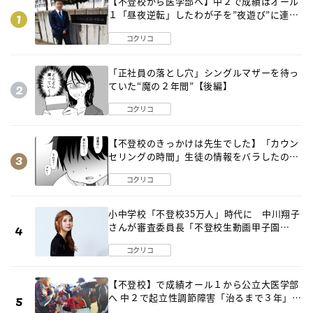
【不登校から医学部へ】中２で成績はオール
１「昼夜逆転」したわが子を”夜遊び”に連れ
出した母の気づき
コクリコ
「正社員の落とし穴」シングルマザーを待っ
ていた“魔の２年間”【後編】
コクリコ
【不登校のきっかけは先生でした】「カウン
セリングの時間」生徒の情報をバラしたの
は…《第２話》
コクリコ
小中学校「不登校35万人」時代に 中川翔子
さんが審査委員長「不登校生動画甲子園
2026」が開催
コクリコ
【不登校】で成績オール１から公立大医学部
へ 中２で起立性調節障害「治るまで３年」の
診断 そのとき母は