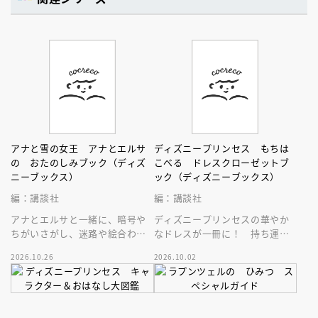
アナと雪の女王 アナとエルサ
ディズニープリンセス もちは
の おたのしみブック（ディズ
こべる ドレスクローゼットブ
ニーブックス）
ック（ディズニーブックス）
編：講談社
編：講談社
アナとエルサと一緒に、暗号や
ディズニープリンセスの華やか
ちがいさがし、迷路や絵合わせ
なドレスが一冊に！ 持ち運び
などなどを楽しもう！ おでか
できるドレスクローゼット絵
2026.10.26
2026.10.02
けにもおうち遊びにも♪
本。扉を開いて素敵なドレスの
世界へ♪