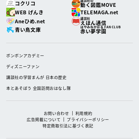
講談社の
コクリコ
動く図鑑MOVE
WEB げんき
TELEMAGA.net
講談社
Aneひめ.net
えほん通信
はやみねかおる FAN CLUB
青い鳥文庫
赤い夢学園
ボンボンアカデミー
ディズニーファン
講談社の学習まんが 日本の歴史
本とあそぼう 全国訪問おはなし隊
お問い合わせ
利用規約
広告掲載について
プライバシーポリシー
特定商取引法に基づく表記