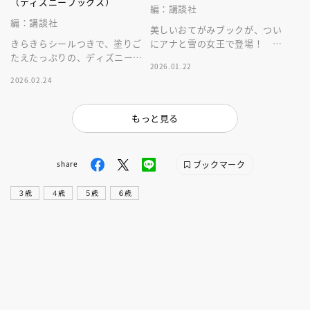
（ディズニーブックス）
編：講談社
編：講談社
美しいおてがみブックが、つい
きらきらシールつきで、塗りご
にアナと雪の女王で登場！ 子
たえたっぷりの、ディズニープ
どもから大人まで楽しめる１冊
2026.01.22
リンセスぬりえ。楽しく、かわ
です。
2026.02.24
いい１冊です。
もっと見る
ブックマーク
share
３歳
４歳
５歳
６歳