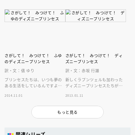
さがして！ みつけて！ ふゆ
さがして！ みつけて！ ディ
のディズニープリンセス
ズニープリンセス
訳・文：俵 ゆり
訳・文：赤坂 行雄
プリンセスたちは、いつも夢の
新しくラプンツェルも加わった
ある生活をしているんですよ。
ディズニープリンセスたちが、
さがしもの遊びをしながら、冬
それぞれの作品の名場面に次々
2014.11.01
2013.01.11
のある日をこっそりのぞいてみ
登場！ ぜんぶ、さがしだせる
ましょう！
かな？
もっと見る
関連シリーズ