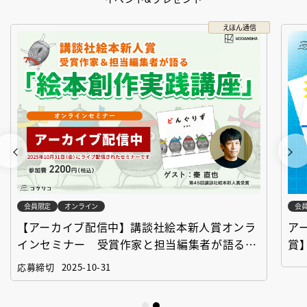
えほん通信
会員限定
オンライン
会
【アーカイブ配信中】講談社絵本新人賞オンラ
ア
インセミナー 受賞作家と担当編集者が語る
賞
「絵本創作実践講座」
作
応募締切
2025-10-31