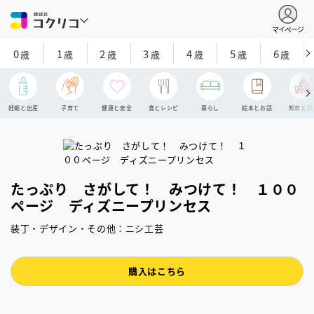
マイページ
0
1
2
3
4
5
6
歳
歳
歳
歳
歳
歳
歳
妊娠と出産
子育て
健康と安全
食とレシピ
暮らし
絵本とお話
知育と探
たっぷり さがして！ みつけて！ １００
ページ ディズニープリンセス
装丁・デザイン・その他：ニシ工芸
購入はこちら