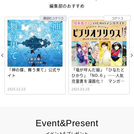
編集部のおすすめ
講談社コクリコ
コクリコ
『神の蝶、舞う果て』公式サ
「竜が呼んだ娘」「ひなたと
イト
ひかり」「NO.６」……人気
児童書を漫画化！ マンガサ
イト『ビブリオシリウス』誕
2025.12.23
2025.03.28
生！
Event&Present
イベント&プレゼント