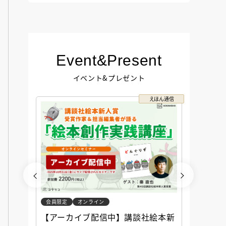
Event&Present
イベント&プレゼント
コクリコ
えほん通信
会員限定
オンライン
会員限定
談社児
【アーカイブ配信中】講談社絵本新
アーカ