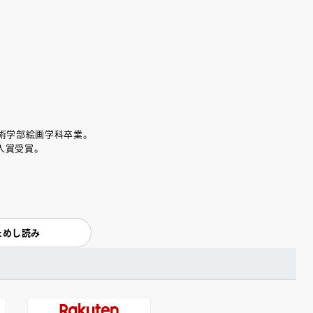
美術学部絵画学科卒業。
人賞受賞。
ためし読み