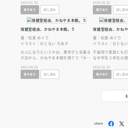
2025.01.30
2024.02.22
対泣ける第８巻！
ゆるがす第７巻！
電子あり
試し読み
電子あり
試し読
保健室経由、かねやま本館。５
保健室経由、かね
著：松素 めぐり
著：松素 めぐり
イラスト：おとない ちあき
イラスト：おとない
大人になりたいミキは、華世子と名乗る
不器用で家族とも打
少女から、かねやま本館を捨てて「かね
な中学生２年生の
やま新館」に来るよう誘われて…どちら
は死んでしまった
2022.09.29
2022.01.27
を選ぶ？第５巻！
側に迫る第４巻！
電子あり
試し読み
電子あり
試し読
share