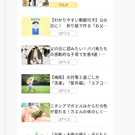
語」６選
げんき
【わかりやすい動画付き】父の
日に！ 折り紙で作る「お父さ
ん」の簡単な折り方
コクリコ
父の日に読みたい！パパ鳥たち
の感動的な子育て生態4選｜図
鑑MOVE
コクリコ
【梅雨】の対策と過ごし方
「洗濯」「紫外線」「エアコ
ン」「ゲリラ豪雨」…〔気象予
コクリコ
報士が完全ガイド〕
ニホンアマガエルはからだの色
が変わる！カエルの体のしくみ
から両生類の特ちょうまで図鑑
コクリコ
MOVEが解説！
「台風・大雨の備え」子どもと