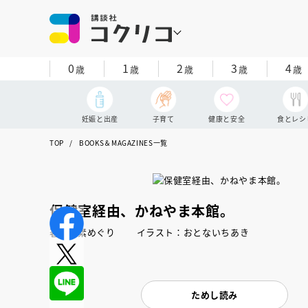
0
1
2
3
4
歳
歳
歳
歳
歳
妊娠と出産
子育て
健康と安全
食とレシ
TOP
BOOKS＆MAGAZINES一覧
保健室経由、かねやま本館。
著：松素めぐり イラスト：おとないちあき
ためし読み