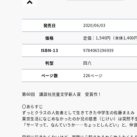
発売日
2020/06/03
価格
定価：1,540円（本体1,400
ISBN-13
9784065196939
判型
四六
ページ数
226ページ
第60回 講談社児童文学新人賞 受賞作！
『NO.６再会』
〇あらすじ
ずっとクラスの人気者として生きてきた中学生の佐藤まえみ
イト ＃４ 20
東京生活になじめなかったのか兄の慈恵（じけい）は突然不
「サーマって、なんていうか……ちょっとしんどい」と、仲
2025.02.17
学校に行きたくないけど、両親に心配されるから休みたくも