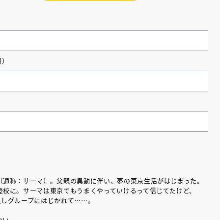
円）
（あさのあつこ）特設サ
フリースクールという選択
（通称：サーマ）。父親の異動に伴い、夢の東京生活がはじまった。
26年９月30日発売決定！
登校に。サーマは東京でもうまくやっていけるって信じてたけど、
良しグループにはじかれて……。
2026.03.31
ない。