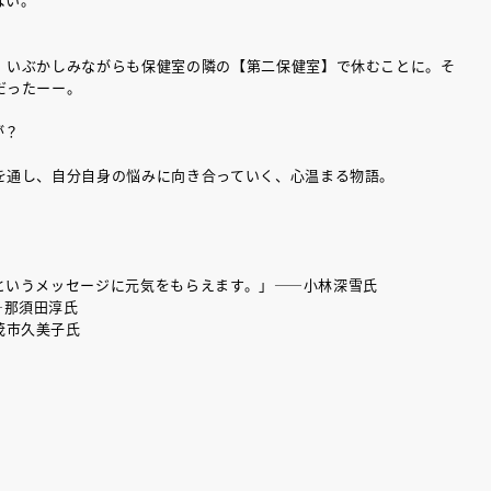
。
、いぶかしみながらも保健室の隣の【第二保健室】で休むことに。そ
だったーー。
能が？
を通し、自分自身の悩みに向き合っていく、心温まる物語。
というメッセージに元気をもらえます。」――小林深雪氏
―那須田淳氏
茂市久美子氏