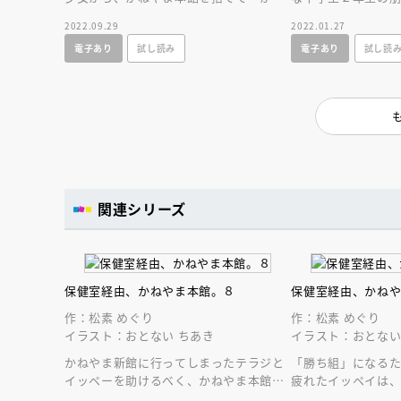
やま新館」に来るよう誘われて…どちら
は死んでしまった
2022.09.29
2022.01.27
を選ぶ？第５巻！
側に迫る第４巻！
電子あり
試し読み
電子あり
試し読
関連シリーズ
保健室経由、かねやま本館。８
保健室経由、かね
作：松素 めぐり
作：松素 めぐり
イラスト：おとない ちあき
イラスト：おとない
かねやま新館に行ってしまったテラジと
「勝ち組」になる
イッペーを助けるべく、かねやま本館の
疲れたイッペイは
メンバーが立ち上がる！波乱万丈でも絶
れるが…。新館を