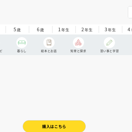
5
6
1
2
3
4
歳
歳
年生
年生
年生
ピ
暮らし
絵本とお話
知育と探求
習い事と学習
購入はこちら