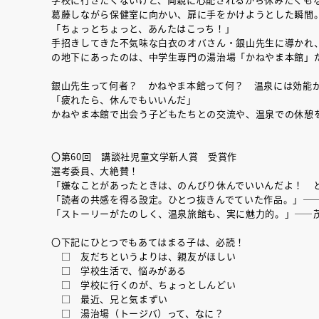
葛藤しながら保健室に向かい、扉に手をかけようとした瞬間
「ちょっとちょっと、あんたはこっち！」
手招きしてきた不気味な白衣のオバさん・銀山先生に導かれ
の地下にあったのは、中学生専門の湯治場「かねやま本館」
銀山先生って何者？ かねやま本館って何？ 温泉には効
「疲れたら、休んでもいいんだ」
かねやま本館で出会う子どもたちとの交流や、温泉での休憩
〇第60回 講談社児童文学新人賞 受賞作
選考委員、大絶賛！
「嫌なことがあったときは、のんびり休んでいいんだよ！ 
「読者の共感を得る設定。ひとつ抜きんでていた作品。」―
「ストーリーがたのしく、温泉旅館も、実に魅力的。」――
〇下記にひとつでもあてはまる子は、必読！
□ 友だちというよりは、親友がほしい
□ 学校生活で、悩みがある
□ 学校に行くのが、ちょっとしんどい
□ 最近、兄と気まずい
□ 湯治場（トージバ）って、なに？