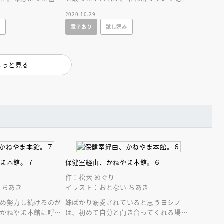
が…かねやま本館の裏
をたぐりよせるようにかねやま本館の謎
2020.10.29
に迫る、第三巻！
み
電子あり
試し読み
もっと見る
やま本館。７
保健室経由、かねやま本館。６
作：松素 めぐり
 ちあき
イラスト：おとない ちあき
ため努力し続けるのが
妹ばかり溺愛されていると思うヨシノ
、かねやま本館に呼ば
は、初めて自分と向き合ってくれる場
選ぶ子も登場！？心を
所、かねやま本館に出会うが…。ファン