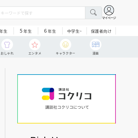
マイページ
5
6
中学生~
保護者向け
年生
年生
年生
おしゃれ
エンタメ
キャラクター
漫画