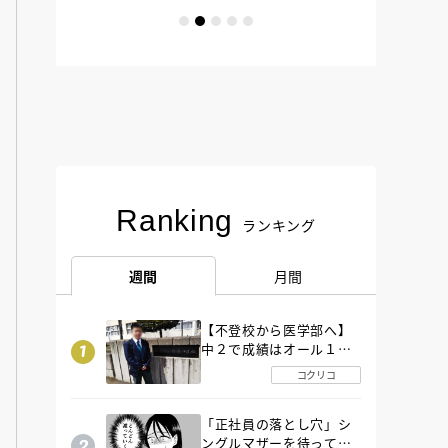
Ranking
ランキング
週間
月間
【不登校から医学部へ】
中２で成績はオール１
「昼夜逆転」したわが子
コクリコ
を”夜遊び”に連れ出した
母の気づき
「正社員の落とし穴」シ
ングルマザーを待ってい