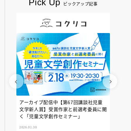
Pick Up
ピックアップ記事
アーカイブ配信中【第67回講談社児童
『神の
文学新人賞】受賞作家と前選考委員に聞
く「児童文学創作セミナー」
2026.01.30
2025.12.23