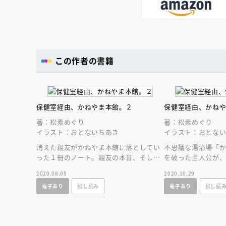
この作者の書籍
保健室経由、かねやま本館。２
保健室経由、かね
著：松素めぐり
著：松素めぐり
イラスト：おとないちあき
イラスト：おとな
消えた親友がかねやま本館に落としてい
不思議な湯治場「
った１冊のノート。親友の本音、そして
を破った主人公が
中学生専門湯治場の新たな秘密が明らか
をたぐりよせるよ
2020.08.05
2020.10.29
になる、第二巻！
に迫る、第三巻！
電子あり
試し読み
電子あり
試し読
会員限定
オ
【アーカイ