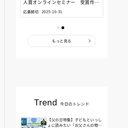
選考委
人賞オンラインセミナー 受賞作家
童文学
ナー」
と担当編集者が語る「絵本創作実践
員に聞
応募締切
2025-10-31
講座」
もっと見る
Trend
今日のトレンド
【父の日特集】子どもといっし
ょに読みたい「お父さんの物