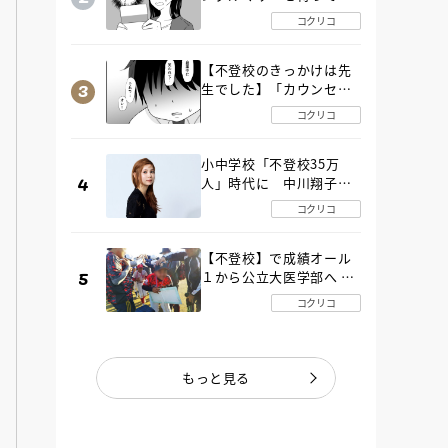
た“魔の２年間”【後編】
コクリコ
【不登校のきっかけは先
生でした】「カウンセリ
ングの時間」生徒の情報
コクリコ
をバラしたのは…《第２
話》
小中学校「不登校35万
人」時代に 中川翔子さ
んが審査委員長「不登校
コクリコ
生動画甲子園 2026」が開
催
【不登校】で成績オール
１から公立大医学部へ 中
２で起立性調節障害「治
コクリコ
るまで３年」の診断 その
とき母は
もっと見る