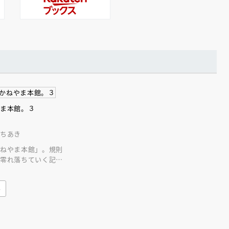
えほん通信
やま本館。３
いちあき
かねやま本館」。規則
、零れ落ちていく記憶
うにかねやま本館の謎
み
ンライン
会員限定
オンライン
ブ配信中】講談社絵本新
アーカイブ配信中【第67回講