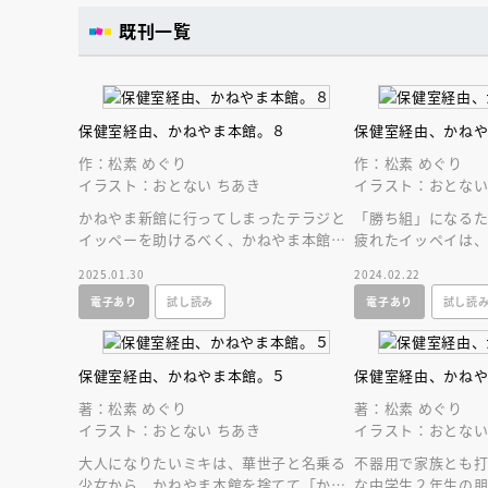
人賞オンラ
既刊一覧
と担当編集
応募締切
202
講座」
保健室経由、かねやま本館。８
保健室経由、かね
作：松素 めぐり
作：松素 めぐり
イラスト：おとない ちあき
イラスト：おとない
かねやま新館に行ってしまったテラジと
「勝ち組」になる
イッペーを助けるべく、かねやま本館の
疲れたイッペイは
メンバーが立ち上がる！波乱万丈でも絶
れるが…。新館を
2025.01.30
2024.02.22
対泣ける第８巻！
ゆるがす第７巻！
電子あり
試し読み
電子あり
試し読
保健室経由、かねやま本館。５
保健室経由、かね
著：松素 めぐり
著：松素 めぐり
イラスト：おとない ちあき
イラスト：おとない
大人になりたいミキは、華世子と名乗る
不器用で家族とも打
少女から、かねやま本館を捨てて「かね
な中学生２年生の