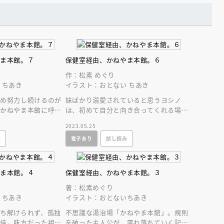
インセミナー 受賞作家
童文学新人賞】受賞作家と前
者が語る「絵本創作実践
員に聞く「児童文学創作セミ
5-10-31
やま本館。７
保健室経由、かねやま本館。６
作：松素 めぐり
 ちあき
イラスト：おとない ちあき
ため努力し続けるのが
妹ばかり溺愛されていると思うヨシノ
、かねやま本館に呼ば
は、初めて自分と向き合ってくれる場
選ぶ子も登場！？心を
所、かねやま本館に出会うが…。ファン
2023.05.25
は必読の第６巻！
み
電子あり
試し読み
やま本館。４
保健室経由、かねやま本館。３
著：松素めぐり
 ちあき
イラスト：おとないちあき
ち解けられず、孤独
不思議な湯治場「かねやま本館」。規則
朋佳。味方だった祖父
を破った主人公が、零れ落ちていく記憶