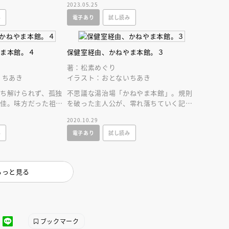
2023.05.25
は必読の第６巻！
み
電子あり
試し読み
やま本館。４
保健室経由、かねやま本館。３
著：松素めぐり
 ちあき
イラスト：おとないちあき
ち解けられず、孤独
不思議な湯治場「かねやま本館」。規則
朋佳。味方だった祖父
を破った主人公が、零れ落ちていく記憶
が…かねやま本館の裏
をたぐりよせるようにかねやま本館の謎
2020.10.29
に迫る、第三巻！
み
電子あり
試し読み
もっと見る
ブックマーク