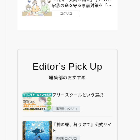
家族の命を守る事前対策を「防
災アドバイザー」が解説
コクリコ
Editor’s Pick Up
編集部のおすすめ
フリースクールという選択
講談社コクリコ
『神の蝶、舞う果て』公式サイ
ト
講談社コクリコ