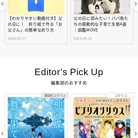
【わかりやすい動画付き】父
父の日に読みたい！パパ鳥た
の日に！ 折り紙で作る「お
ちの感動的な子育て生態4選
父さん」の簡単な折り方
｜図鑑MOVE
2026.05.17
2025.06.13
Editor’s Pick Up
編集部のおすすめ
講談社コクリコ
コクリコ