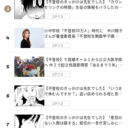
【不登校のきっかけは先生でした】「カウン
セリングの時間」生徒の情報をバラしたの
は…《第２話》
コクリコ
小中学校「不登校35万人」時代に 中川翔子
さんが審査委員長「不登校生動画甲子園
2026」が開催
コクリコ
【不登校】で成績オール１から公立大医学部
へ 中２で起立性調節障害「治るまで３年」の
診断 そのとき母は
コクリコ
【不登校のきっかけは先生でした】「いつま
で休むんですか？」追い詰められる母と息子
《第６話》
コクリコ
【不登校のきっかけは先生でした】「意見の
ない人間は損する」担任の一言が苦しみに…