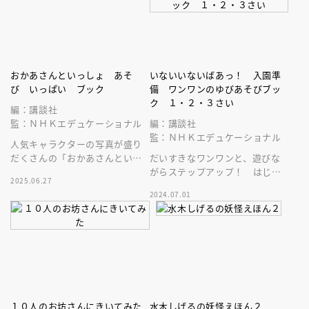
おかあさんといっしょ あそ
いないいないばあっ！ 入園準
び いっぱい ブック
備 ワンワンのゆびあそびブッ
ク １・２・３さい
編：講談社
監：ＮＨＫエデュケーショナル
編：講談社
監：ＮＨＫエデュケーショナル
人気キャラクターの写真が盛り
だくさんの「おかあさんといっ
だいすきなワンワンと、遊びな
しょ あそびいっぱいブック」
がらステップアップ！ はじめ
2025.06.27
ての入園準備・ゆびあそびブッ
2024.07.01
クです。対象：１・２・３歳
１０人のお坊さんにきいてみた
水木しげるの妖怪えほん２