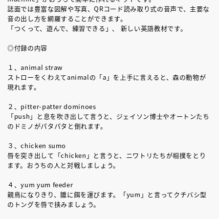
誌面では豊富な図解や写真、QRコード読み取り式の音声で、主要な
音の出し方を網羅することができます。
「つくって、遊んで、練習できる」、 新しい英語教材です。
◎付録の内容
１、animal straw
ストローをくわえてanimalの「a」を上手に言えると、森の動物が
現れます。
２、pitter-patter dominoes
「push」と息を吹き出して言うと、ジェイソン博士やオートンたち
のドミノがパタパタと倒れます。
３、chicken sumo
唇を突き出して「chicken」と言うと、ニワトリたちが相撲をとり
ます。おうちの人と対戦しましょう。
４、yum yum feeder
親鳥になりきり、雛に餌を運びます。「yum」と言ってクチバシ型
のトングを唇で挟みましょう。