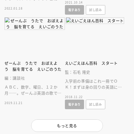
2021.10.14
ったりな、英語のあわせカード
だして英語を楽しむ、新しいえ
2022.01.18
電子あり
試し読み
です。発音動画付き。
いごえほん。
ぜーんぶ うたで おぼえよ
えいごえほん百科 スタート
う 脳を育てる えいごのうた
監：石毛 隆史
編：講談社
入学前の準備はこれ一冊でＯ
ＡＢＣ、数字、曜日、１２か
Ｋ！まずは身の回りの英語に親
月……。ぜーんぶ英語の歌でお
しもう！
2018.11.22
ぼえよう！ 対象：０歳～６
2019.11.21
電子あり
試し読み
歳 声の出演：エリック・ジェ
イコブセン
もっと見る