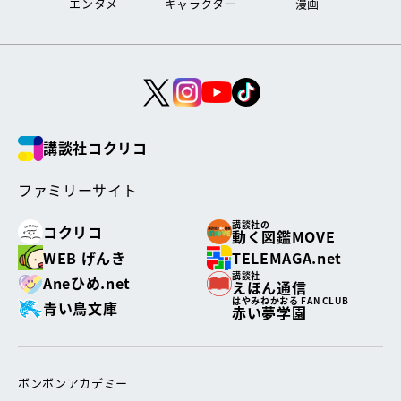
エンタメ
キャラクター
漫画
講談社コクリコ
ファミリーサイト
講談社の
コクリコ
動く図鑑MOVE
WEB げんき
TELEMAGA.net
講談社
Aneひめ.net
えほん通信
はやみねかおる FAN CLUB
青い鳥文庫
赤い夢学園
ボンボンアカデミー