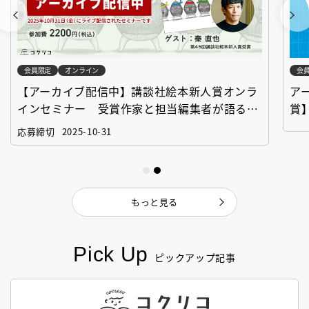
会員限定
オンライン
会
【アーカイブ配信中】講談社絵本新人賞オンラ
ア
インセミナー 受賞作家と担当編集者が語る
賞
「絵本創作実践講座」
作
応募締切
2025-10-31
もっと見る
Pick Up
ピックアップ記事