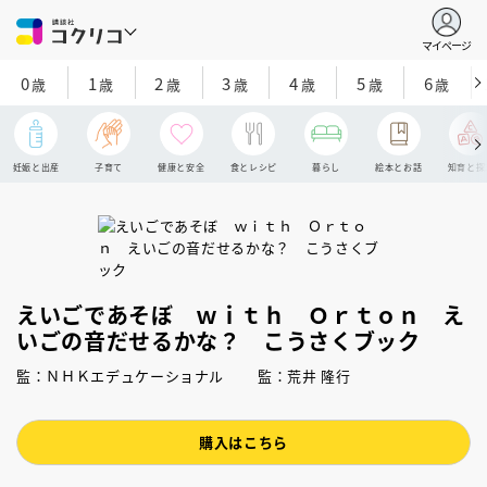
マイページ
0
1
2
3
4
5
6
歳
歳
歳
歳
歳
歳
歳
妊娠と出産
子育て
健康と安全
食とレシピ
暮らし
絵本とお話
知育と探
えいごであそぼ ｗｉｔｈ Ｏｒｔｏｎ え
いごの音だせるかな？ こうさくブック
監：ＮＨＫエデュケーショナル 監：荒井 隆行
購入はこちら