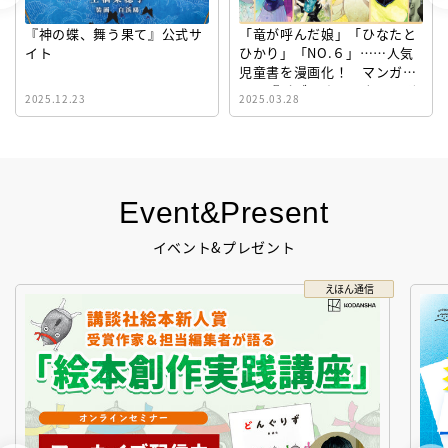
『神の蝶、舞う果て』公式サ
「竜が呼んだ娘」「ひなたと
イト
ひかり」「NO.６」……人気
児童書を漫画化！ マンガサ
イト『ビブリオシリウス』誕
2025.12.23
2025.03.28
生！
Event&Present
イベント&プレゼント
えほん通信