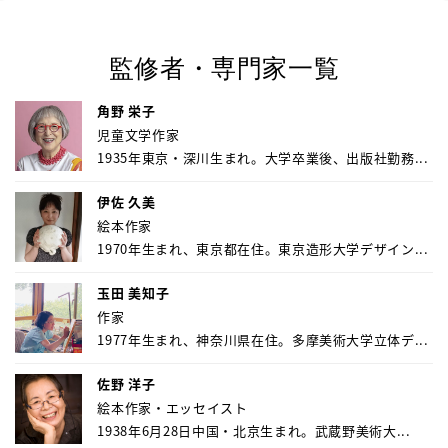
監修者・専門家一覧
角野 栄子
児童文学作家
1935年東京・深川生まれ。大学卒業後、出版社勤務...
伊佐 久美
絵本作家
1970年生まれ、東京都在住。東京造形大学デザイン...
玉田 美知子
作家
1977年生まれ、神奈川県在住。多摩美術大学立体デ...
佐野 洋子
絵本作家・エッセイスト
1938年6月28日中国・北京生まれ。武蔵野美術大...