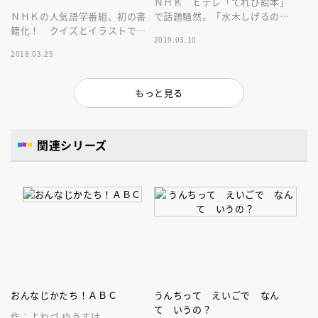
ＮＨＫ Ｅテレ「てれび絵本」
ＮＨＫの人気語学番組、初の書
で話題騒然。「水木しげるの妖
籍化！ クイズとイラストで楽
怪えほん」の書籍化！
2019.03.10
しみながら覚える、ビジネスに
2018.03.25
も受験にも役立つ英単語集！
もっと見る
関連シリーズ
おんなじかたち！ＡＢＣ
うんちって えいごで なん
て いうの？
作：よねづ ゆうすけ