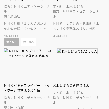
協力：ＮＨＫエデュケーショナ
文・絵：水木 しげる
ル
協力：ＮＨＫエデュケーショナ
編：講談社
ル
ＮＨＫ番組『１０人のお坊さ
ＮＨＫ Ｅテレの人気番組『水
ん』を書籍化！心をスーーッと
木しげるの妖怪えほん』書籍化
ほぐしてみませんか？ １０人
第２弾！ 「諸国漫遊編」と
2023.11.01
2023.06.30
のお坊さんがあなたのモヤモヤ
「妖怪えほん寄席」が一冊にな
電子あり
試し読み
をスッキリ解決
った！！
ＮＨＫボキャブライダー ネッ
水木しげるの妖怪えほん
トワークで覚える英単語
文・絵：水木 しげる
協力：ＮＨＫエデュケーショナ
協力：ＮＨＫエデュケーショナ
ル
ル
監：田中 茂範