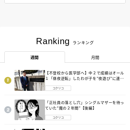
Ranking
ランキング
週間
月間
【不登校から医学部へ】中２で成績はオール
１「昼夜逆転」したわが子を”夜遊び”に連れ
出した母の気づき
コクリコ
「正社員の落とし穴」シングルマザーを待っ
ていた“魔の２年間”【後編】
コクリコ