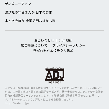
ディズニーファン
講談社の学習まんが 日本の歴史
本とあそぼう 全国訪問おはなし隊
お問い合わせ
利用規約
広告掲載について
プライバシーポリシー
特定商取引法に基づく表記
コクリコ［cocreco］は正規版配信サイトマークを取得したサービスです。
ABJマー
クは、この電子書店・電子書籍配信サービスが、著作権者からコンテンツ使用許諾を
得た正規版配信サービスであることを示す登録商標（登録番号 第6091713号）で
す。ABJマークについて、詳しくはこちらを御覧ください。
https://aebs.or.jp/