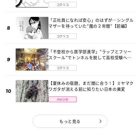
《第１話》
コクリコ
「正社員になれば安心」のはずが…シングル
マザーを待っていた“魔の２年間”【前編】
コクリコ
「不登校から医学部進学」“ラップとフリー
スクール”でトンネルを脱して高校受験へ
〔元野球少年の実話〕
コクリコ
【夏休みの宿題、まだ間に合う！】ミヤマク
ワガタが消える前に知りたい日本の異変
Aneひめ
もっと見る