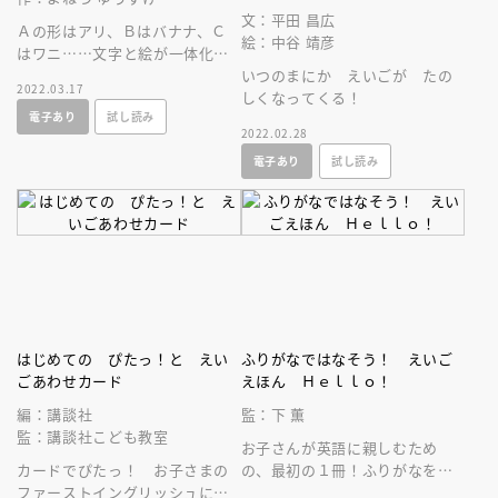
文：平田 昌広
Ａの形はアリ、Ｂはバナナ、Ｃ
絵：中谷 靖彦
はワニ……文字と絵が一体化し
て、子どもが楽しく英語に親し
いつのまにか えいごが たの
2022.03.17
める、はじめてのアルファベッ
しくなってくる！
電子あり
試し読み
トブック。
2022.02.28
電子あり
試し読み
はじめての ぴたっ！と えい
ふりがなではなそう！ えいご
ごあわせカード
えほん Ｈｅｌｌｏ！
編：講談社
監：下 薫
監：講談社こども教室
お子さんが英語に親しむため
カードでぴたっ！ お子さまの
の、最初の１冊！ふりがなを読
ファーストイングリッシュにぴ
むだけで、英語の発音に！声に