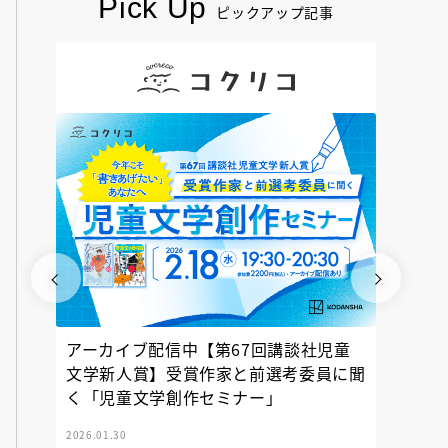
Pick Up
ピックアップ記事
アーカイブ配信中【第67回講談社児童
『神の
文学新人賞】受賞作家と前選考委員に聞
く「児童文学創作セミナー」
2026.01.30
2025.12.23