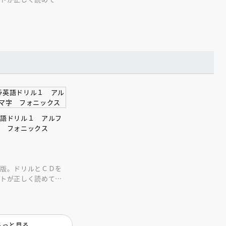
はじめての英語にピ
えほん通信
英語ドリル１ アルフ
字 フォニックス
定版。ドリルとＣＤを
ットが正しく読めて書
はじめての英語にピ
ンライン
会員限定
オンライン
ブ配信中】講談社絵本新
アーカイブ配信中【第67回講
もっと見る