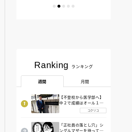
Ranking
ランキング
週間
月間
【不登校から医学部へ】
中２で成績はオール１
「昼夜逆転」したわが子
コクリコ
を”夜遊び”に連れ出した
母の気づき
「正社員の落とし穴」シ
ングルマザーを待ってい