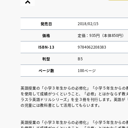
発売日
2018/02/15
価格
定価：935円（本体850円）
ISBN-13
9784062208383
判型
B5
ページ数
100ページ
英語授業の「小学３年生からの必修化」「小学５年生からの
を使用して成績がつくということ、「必修」とはかならず教
『NO.６再会』
ラスラ英語ドリルシリーズ」を全３冊を刊行します。英語が
の児童には教科書として活用してもらいます。
イト ＃４ 20
英語授業の「小学３年生からの必修化」「小学５年生からの
2025.02.17
を使用して成績がつくということ、「必修」とはかならず教