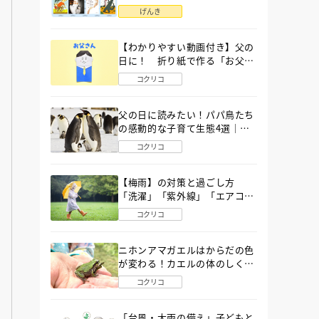
語」６選
げんき
【わかりやすい動画付き】父の
日に！ 折り紙で作る「お父さ
ん」の簡単な折り方
コクリコ
父の日に読みたい！パパ鳥たち
の感動的な子育て生態4選｜図
鑑MOVE
コクリコ
【梅雨】の対策と過ごし方
「洗濯」「紫外線」「エアコ
ン」「ゲリラ豪雨」…〔気象予
コクリコ
報士が完全ガイド〕
ニホンアマガエルはからだの色
が変わる！カエルの体のしくみ
から両生類の特ちょうまで図鑑
コクリコ
MOVEが解説！
「台風・大雨の備え」子どもと