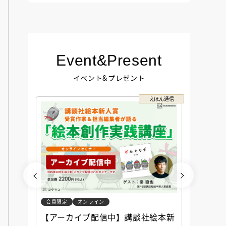
Event&Present
イベント&プレゼント
コクリコ
えほん通信
会員限定
オンライン
会員限定
談社児
【アーカイブ配信中】講談社絵本新
アーカ