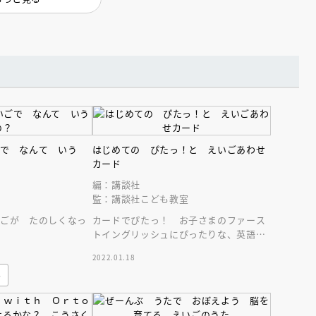
インセミナー 受賞作家
童文学新人賞】受賞作家と前
者が語る「絵本創作実践
員に聞く「児童文学創作セミ
5-10-31
ごで なんて いう
はじめての ぴたっ！と えいごあわせ
カード
編：講談社
監：講談社こども教室
いごが たのしくなっ
カードでぴたっ！ お子さまのファース
トイングリッシュにぴったりな、英語の
あわせカードです。発音動画付き。
2022.01.18
み