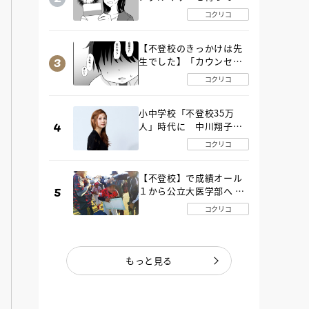
た“魔の２年間”【後編】
コクリコ
【不登校のきっかけは先
生でした】「カウンセリ
ングの時間」生徒の情報
コクリコ
をバラしたのは…《第２
話》
小中学校「不登校35万
人」時代に 中川翔子さ
んが審査委員長「不登校
コクリコ
生動画甲子園 2026」が開
催
【不登校】で成績オール
１から公立大医学部へ 中
２で起立性調節障害「治
コクリコ
るまで３年」の診断 その
とき母は
もっと見る