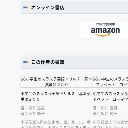
オンライン書店
この作者の書籍
小学生のスラスラ英語ドリル２ 基本英
小学生のスラスラ
単語２５０
ァベット ローマ
著：松井 道男
著：松井 道男
著：坂井 純子
著：坂井 純子
小学英語入門の決定版。目、耳、口、手
小学英語入門の決
のフル活用で、大切な２５０の基本英単
頼りにアルファベ