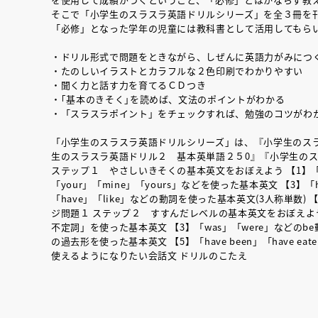
そこで「小学生のスラスラ英語ドリルシリーズ」を全３冊を
「必修」となった学年の児童には教科書として活用してもら
・ドリル形式で問題をときながら、しぜんに英語力がみにつ
・たのしいイラストとカラフルな２色印刷でわかりやすい
・聞く力と話す力を育てるＣＤつき
・｢基本のきそく｣を読めば、文法のポイントがわかる
・「スラスラポイント」をチェックすれば、勉強のコツがわ
「小学生のスラスラ英語ドリルシリーズ」は、『小学生のスラ
生のスラスラ英語ドリル２ 基本英単語２５0』『小学生の
ステップ１ やさしいきそくの基本英文をおぼえよう 【1】「a
「your」「mine」「yours」などを使った基本英文 【3】「
「have」「like」などの動詞を使った基本英文(3人称単数) 
ジ問題１ ステップ２ すすんだレベルの基本英文をおぼえよう 
不定詞」を使った基本英文 【3】「was」「were」などのbe
の過去形を使った基本英文 【5】「have been」「have
使えるようになりたい会話文 ドリルのこたえ