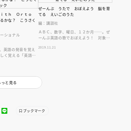
ぜーんぶ うたで おぼえよう 脳を育
ｗｉｔｈ Ｏｒｔｏ
てる えいごのうた
せるかな？ こうさく
編：講談社
ＡＢＣ、数字、曜日、１２か月……。ぜ
ケーショナル
ーんぶ英語の歌でおぼえよう！ 対象：
０歳～６歳 声の出演：エリック・ジェ
2019.11.21
、英語の発音を覚え
イコブセン
楽しく覚える「英語の
生！
もっと見る
ブックマーク