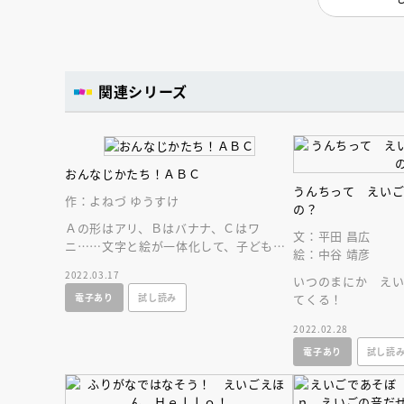
人賞オンラ
と担当編集
応募締切
202
講座」
関連シリーズ
おんなじかたち！ＡＢＣ
うんちって えい
作：よねづ ゆうすけ
の？
Ａの形はアリ、Ｂはバナナ、Ｃはワ
文：平田 昌広
ニ……文字と絵が一体化して、子どもが
絵：中谷 靖彦
楽しく英語に親しめる、はじめてのアル
2022.03.17
いつのまにか え
ファベットブック。
てくる！
電子あり
試し読み
2022.02.28
電子あり
試し読