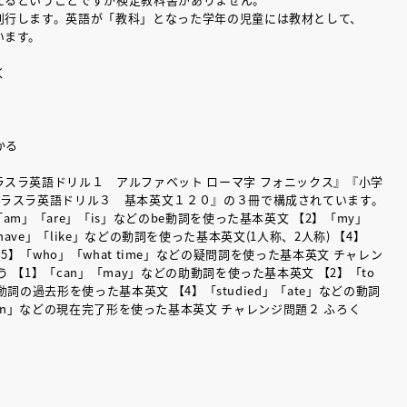
刊行します。英語が「教科」となった学年の児童には教材として、
います。
く
かる
スラ英語ドリル１ アルファベット ローマ字 フォニックス』『小学
スラスラ英語ドリル３ 基本英文１２０』の３冊で構成されています。
m」「are」「is」などのbe動詞を使った基本英文 【2】「my」
have」「like」などの動詞を使った基本英文(1人称、2人称) 【4】
【5】「who」「what time」などの疑問詞を使った基本英文 チャレン
【1】「can」「may」などの助動詞を使った基本英文 【2】「to
動詞の過去形を使った基本英文 【4】「studied」「ate」などの動詞
 eaten」などの現在完了形を使った基本英文 チャレンジ問題２ ふろく