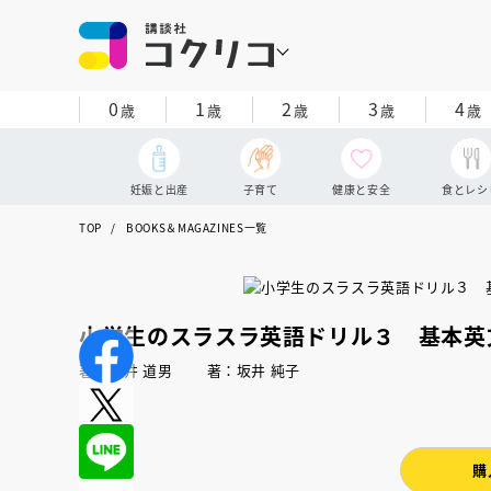
0
1
2
3
4
歳
歳
歳
歳
歳
妊娠と出産
子育て
健康と安全
食とレシ
TOP
BOOKS＆MAGAZINES一覧
小学生のスラスラ英語ドリル３ 基本英
著：松井 道男 著：坂井 純子
購