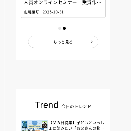
選考委
人賞オンラインセミナー 受賞作家
童文学
ナー」
と担当編集者が語る「絵本創作実践
員に聞
応募締切
2025-10-31
講座」
もっと見る
Trend
今日のトレンド
【父の日特集】子どもといっし
ょに読みたい「お父さんの物