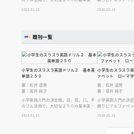
語をマスターしよう。発音がしっかり身
けるようになろう。
2018.02.15
2018.02.15
につくＣＤつき
ッタリのＣＤつき
既刊一覧
小学生のスラスラ英語ドリル２ 基本英
小学生のスラスラ
単語２５０
ァベット ローマ
著：松井 道男
著：松井 道男
著：坂井 純子
著：坂井 純子
小学英語入門の決定版。目、耳、口、手
小学英語入門の決
のフル活用で、大切な２５０の基本英単
頼りにアルファベ
語をマスターしよう。発音がしっかり身
けるようになろう。
2018.02.15
2018.02.15
につくＣＤつき
ッタリのＣＤつき
会員限定
オ
【アーカイ