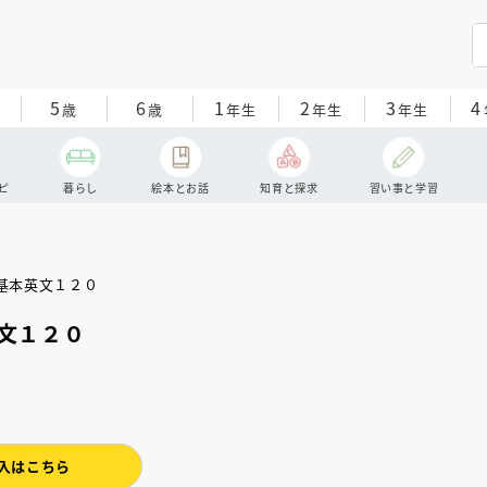
5
6
1
2
3
4
歳
歳
年生
年生
年生
ピ
暮らし
絵本とお話
知育と探求
習い事と学習
文１２０
入はこちら