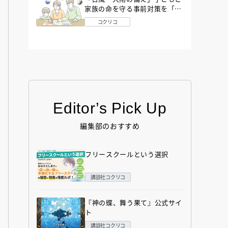
家族の命を守る事前対策を「防
災アドバイザー」が解説
コクリコ
Editor’s Pick Up
編集部のおすすめ
フリースクールという選択
講談社コクリコ
『神の蝶、舞う果て』公式サイ
ト
講談社コクリコ