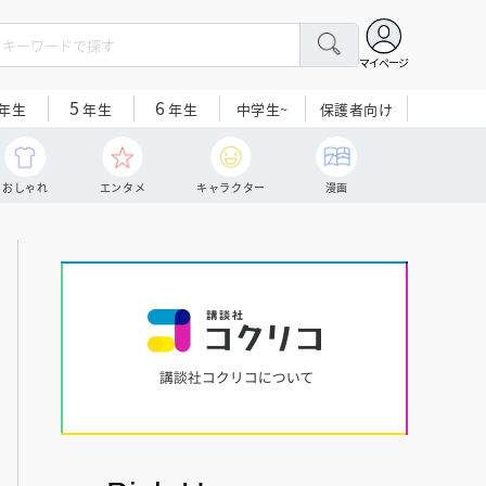
マイページ
5
6
中学生~
保護者向け
年生
年生
年生
おしゃれ
エンタメ
キャラクター
漫画