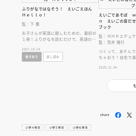
ふりがなではなそう！ えいごえほん
Ｈｅｌｌｏ！
えいごであそぼ 
ｎ えいごの音だ
監：下 薫
ブック
お子さんが英語に親しむための、最初の
監：ＮＨＫエデュ
１冊！ふりがなを読むだけで、英語の発
監：荒井 隆行
音に！声にだして英語を楽しむ、新しい
2021.10.14
えいごえほん。
つくって、あそんで
電子あり
試し読み
ちゃおう！自宅で
工作つき教材」誕
2020.11.24
share
小学４年生
小学５年生
小学６年生