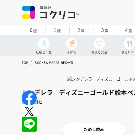
0
1
2
3
4
歳
歳
歳
歳
歳
妊娠と出産
子育て
健康と安全
食とレシ
TOP
BOOKS＆MAGAZINES一覧
シンデレラ ディズニーゴールド絵本ベ
編：講談社
ためし読み