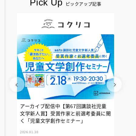
Pick Up
ピックアップ記事
アーカイブ配信中【第67回講談社児童
『神の
文学新人賞】受賞作家と前選考委員に聞
く「児童文学創作セミナー」
2026.01.30
2025.12.23