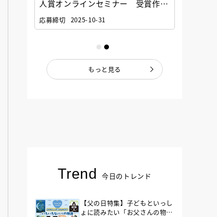
選考委
人賞オンラインセミナー 受賞作家
童文学
ナー」
と担当編集者が語る「絵本創作実践
員に聞
応募締切
2025-10-31
講座」
もっと見る
Trend
今日のトレンド
【父の日特集】子どもといっし
ょに読みたい「お父さんの物