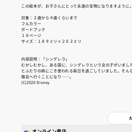
この絵本が、お子さんにとって永遠の宝物になりますように
対象：２歳から４歳くらいまで
フルカラー
ボードブック
１６ページ
サイズ：１８９ミリ×２６２ミリ
内容説明：「シンデレラ」
むかしむかし、ある国に、シンデレラという女の子がいまし
とふたりの姉にこき使われる毎日を過ごしていました。そん
踏会へ行くことになり……。
(C)2020 Disney
オンライン書店