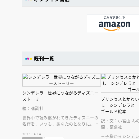
既刊一覧
シンデレラ 世界につながるディズニー
ストーリー
プリンセスとかわ
し シンデレラと
編：講談社
ゴールド絵本
世界中で読み継がれてきたディズニーの
訳・文：小宮山 み
名作を、いつも、あなたのとなりに。世
編：講談社
界につながるディズニー絵本シリーズ！
2023.04.14
王子様からシンデ