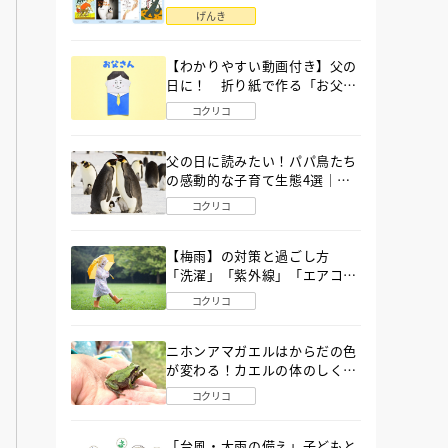
語」６選
げんき
【わかりやすい動画付き】父の
日に！ 折り紙で作る「お父さ
ん」の簡単な折り方
コクリコ
父の日に読みたい！パパ鳥たち
の感動的な子育て生態4選｜図
鑑MOVE
コクリコ
【梅雨】の対策と過ごし方
「洗濯」「紫外線」「エアコ
ン」「ゲリラ豪雨」…〔気象予
コクリコ
報士が完全ガイド〕
ニホンアマガエルはからだの色
が変わる！カエルの体のしくみ
から両生類の特ちょうまで図鑑
コクリコ
MOVEが解説！
「台風・大雨の備え」子どもと