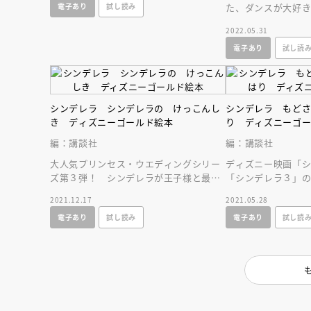
電子あり
試し読み
た、ダンスが大好
プキン。お城の舞踏
2022.05.31
ていたけど…？
電子あり
試し読
シンデレラ シンデレラの けっこんし
シンデレラ もど
き ディズニーゴールド絵本
り ディズニーゴ
編：講談社
編：講談社
大人気プリンセス・ウエディングシリー
ディズニー映画「
ズ第３弾！ シンデレラが王子様と最高
「シンデレラ３」
の結婚式を挙げるまでを描いたロマンチ
７４分の映像作品
2021.12.17
2021.05.28
ックストーリー！
す！
電子あり
試し読み
電子あり
試し読
会員限定
オ
【アーカイ