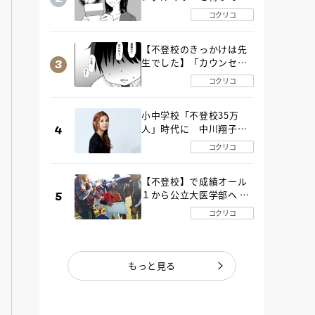
た“魔の２年間”【後編】
コクリコ
【不登校のきっかけは先
生でした】「カウンセリ
ングの時間」生徒の情報
コクリコ
をバラしたのは…《第２
話》
小中学校「不登校35万
人」時代に 中川翔子さ
んが審査委員長「不登校
コクリコ
生動画甲子園 2026」が開
催
【不登校】で成績オール
１から公立大医学部へ 中
２で起立性調節障害「治
コクリコ
るまで３年」の診断 その
とき母は
もっと見る