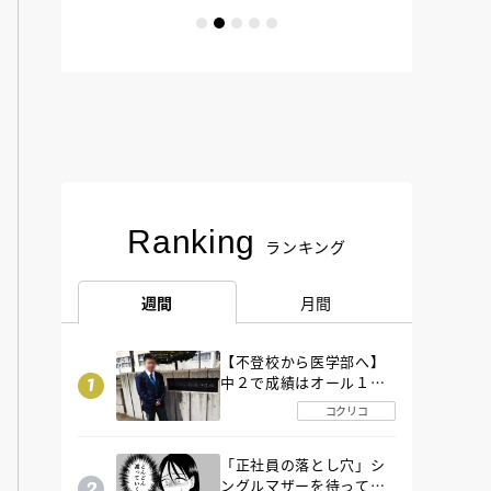
Ranking
ランキング
週間
月間
【不登校から医学部へ】
中２で成績はオール１
「昼夜逆転」したわが子
コクリコ
を”夜遊び”に連れ出した
母の気づき
「正社員の落とし穴」シ
ングルマザーを待ってい