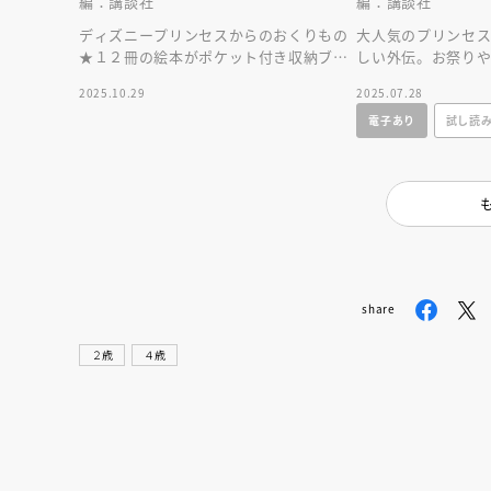
編：講談社
編：講談社
ディズニープリンセスからのおくりもの
大人気のプリンセ
★１２冊の絵本がポケット付き収納ブッ
しい外伝。お祭り
クに入ったスペシャルな一冊。プレゼン
いシーンが満載の
2025.10.29
2025.07.28
トにも最適♪
電子あり
試し読
share
２歳
４歳