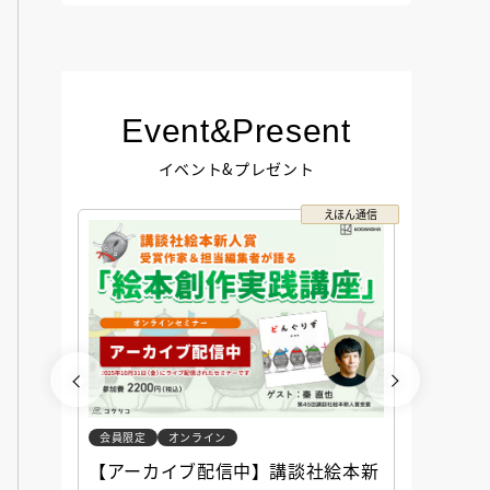
Event&Present
イベント&プレゼント
コクリコ
えほん通信
会員限定
オンライン
会員限定
談社児
【アーカイブ配信中】講談社絵本新
アーカ