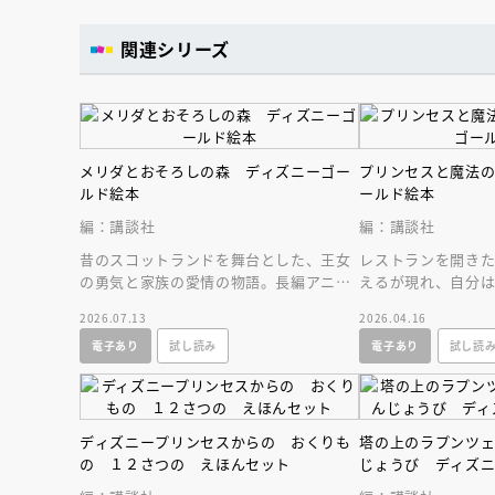
人賞オンラ
と担当編集
応募締切
202
関連シリーズ
講座」
メリダとおそろしの森 ディズニーゴー
プリンセスと魔法
ルド絵本
ールド絵本
編：講談社
編：講談社
昔のスコットランドを舞台とした、王女
レストランを開き
の勇気と家族の愛情の物語。長編アニメ
えるが現れ、自分
部門アカデミー賞受賞作のゴールド絵
礼をすると言われキ
2026.07.13
2026.04.16
本、リニューアル版
もかえるに！
電子あり
試し読み
電子あり
試し読
ディズニープリンセスからの おくりも
塔の上のラプンツ
の １２さつの えほんセット
じょうび ディズ