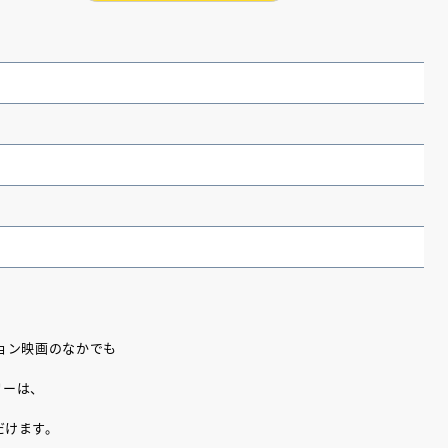
（あさのあつこ）特設サ
フリースクールという選択
ョン映画のなかでも
26年９月30日発売決定！
リーは、
だけます。
2026.03.31