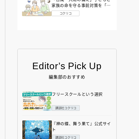
家族の命を守る事前対策を「防
災アドバイザー」が解説
コクリコ
Editor’s Pick Up
編集部のおすすめ
フリースクールという選択
講談社コクリコ
『神の蝶、舞う果て』公式サイ
ト
講談社コクリコ