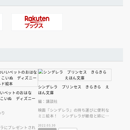
シンデレラ プリンセス きらきら え
いいペットのおはな
ほん文庫
 こいぬ ディズニー
編：講談社
映画『シンデレラ』の持ち運びに便利な
のり
ミニ絵本！ シンデレラが継母と姉に辛
く当たられても負けずに王子様に恋して
2022.03.30
レラにプレゼントされ
生きる物語です。