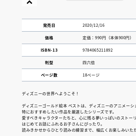
発売日
2020/12/16
価格
定価：990円（本体900円）
ISBN-13
9784065211892
判型
四六倍
ページ数
18ページ
ディズニーの世界へようこそ！
『NO.６再会』
ディズニーゴールド絵本 ベストは、ディズニーのアニメーシ
特におすすめしたい作品を厳選したシリーズです。
イト ＃４ 20
愛すべきキャラクターたちと、心に残る夢いっぱいのストー
はじめてお話にふれるお子さんにぴったり。
読みきかせからひとり読みの練習まで、幅広くお楽しみいた
2025.02.17