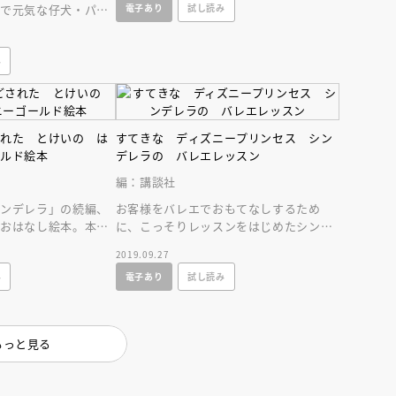
電子あり
試し読み
きで元気な仔犬・パン
会で踊ることに憧れ
み
された とけいの は
すてきな ディズニープリンセス シン
ールド絵本
デレラの バレエレッスン
えほん通信
編：講談社
シンデレラ」の続編、
お客様をバレエでおもてなしするため
のおはなし絵本。本編
に、こっそりレッスンをはじめたシンデ
をこの一冊で楽しめま
レラですが……！？
2019.09.27
み
電子あり
試し読み
もっと見る
ンライン
会員限定
オンライン
ブ配信中】講談社絵本新
アーカイブ配信中【第67回講