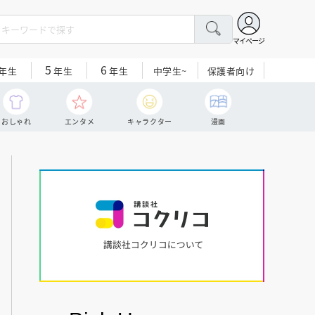
マイページ
5
6
中学生~
保護者向け
年生
年生
年生
おしゃれ
エンタメ
キャラクター
漫画