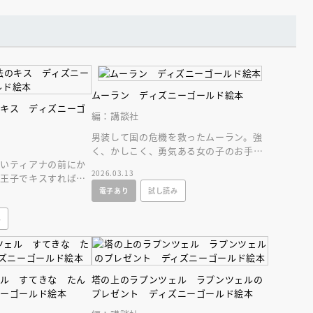
インセミナー 受賞作家
童文学新人賞】受賞作家と前
者が語る「絵本創作実践
員に聞く「児童文学創作セミ
5-10-31
ムーラン ディズニーゴールド絵本
のキス ディズニーゴ
編：講談社
男装して国の危機を救ったムーラン。強
く、かしこく、勇気ある女の子のお手本
たいティアナの前にか
としてこどもにぜひ読ませたい名作！
2026.03.13
は王子でキスすればお
スすると、ティアナ
電子あり
試し読み
み
ェル すてきな たん
塔の上のラプンツェル ラプンツェルの
ニーゴールド絵本
プレゼント ディズニーゴールド絵本