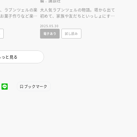
編：講談社
ス、ラプンツェルの楽
大人気ラプンツェルの物語。塔から出て
やお菓子作りなど楽し
初めて、家族や友だちといっしょにすご
物語！
す誕生日が舞台の、幸せな気持ちになれ
2025.05.30
るお話です。
み
電子あり
試し読み
もっと見る
ブックマーク