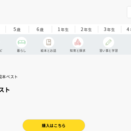
5
6
1
2
3
4
歳
歳
年生
年生
年生
ピ
暮らし
絵本とお話
知育と探求
習い事と学習
スト
購入はこちら