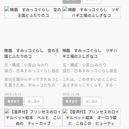
映画 すみっコぐらし 空の王
映画 すみっコぐらし ツギハ
国とふたりのコ
ギ工場のふしぎなコ
文・構成：小宮山 みのり
文・構成：小宮山 みのり
協力：日本すみっコぐらし協会
協力：日本すみっコぐらし協会
空の王国からやってきたおうじ
これは、このせかいのどこかに
を救うため、すみっコたちの冒
あるすみっこでくらす、すみっ
険がはじまる！ すみっコぐら
コたちがであったふしぎなもの
2025.10.31
2023.11.06
しの待望の映画第４弾が絵本に
がたり。映画の内容を完全絵本
電子あり
試し読み
電子あり
試し読み
なったよ！
化！