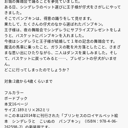
お城の舞踏会で踊ることを夢見ていました。
ある日、シンデレラのペット選びに王子様が仔犬をさがしにやって
きました。
そこでパンプキンは、得意の踊りをして見せます。
果たして、たくさんの仔犬のなから選ばれたパンプキン。
王子様は、夜の舞踏会でシンデレラにサプライズプレゼントをしよ
うと、バスケットにパンプキンを入れました。
今夜はシンデレラと王子様が結婚して１年の記念の舞踏会です。
魔法の馬車に乗ったこと、ガラスの靴を片方落としたこと、さまざ
まな思い出にひたりながら、二人はダンスを楽しみました。そし
て、バスケットに戻ってみると……、プレゼントの仔犬がいませ
ん。
どこに行ってしまったのでしょうか？
対象:2歳から4歳くらいまで
フルカラー
ボードブック
本文16ページ
サイズ:189ミリ×262ミリ
※この本は2014年に刊行された「プリンセスのロイヤルペット絵
本 シンデレラと こいぬの パンプキン」（ISBN：978-4-06-
262598-2）の新装版です。