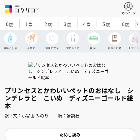
マイページ
0
1
2
3
4
5
6
歳
歳
歳
歳
歳
歳
歳
妊娠と出産
子育て
健康と安全
食とレシピ
暮らし
絵本とお話
知育と探
プリンセスとかわいいペットのおはなし シ
ンデレラと こいぬ ディズニーゴールド絵
本
訳・文：小宮山 みのり 編：講談社
ためし読み