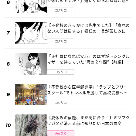
で休むんですか？」追い詰められる母と息子
《第６話》
コクリコ
【不登校のきっかけは先生でした】「意見の
ない人間は損する」担任の一言が苦しみに…
《第１話》
コクリコ
「正社員になれば安心」のはずが…シングル
マザーを待っていた“魔の２年間”【前編】
コクリコ
「不登校から医学部進学」“ラップとフリー
スクール”でトンネルを脱して高校受験へ
〔元野球少年の実話〕
コクリコ
【夏休みの宿題、まだ間に合う！】ミヤマク
ワガタが消える前に知りたい日本の異変
Aneひめ