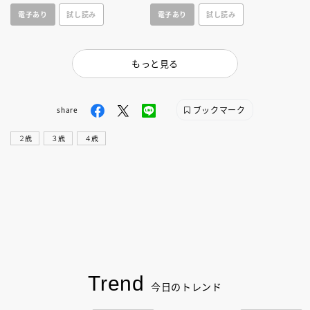
載の物語！
台の、幸せな気持ちになれるお
電子あり
試し読み
電子あり
試し読み
話です。
もっと見る
ブックマーク
share
２歳
３歳
４歳
Trend
今日のトレンド