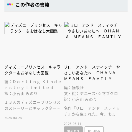
この作者の書籍
ディズニープリンセス キャラ
リロ アンド スティッチ や
クター＆おはなし大図鑑
さしいあなたへ ＯＨＡＮＡ
ＭＥＡＮＳ ＦＡＭＩＬＹ
編：Ｄｏｒｌｉｎｇ Ｋｉｎｄｅ
ｒｓｌｅｙ Ｌｉｍｉｔｅｄ
編：講談社
訳：小宮山 みのり
文・絵：デニース･シマブクロ
訳：小宮山 みのり
１３人のディズニープリンセス
のストーリーとキャラクターに
名作『リロ アンド スティッ
ついて、しっかり深掘りした図
チ』から生まれた、今、ちょっ
2026.08.26
鑑。豪華な保存版！
と疲れている大人へ贈る、絵本
2026.06.11
／ギフトブック！
電子あり
試し読み