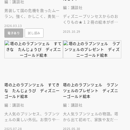
編：講談社
編：講談社
男装して国の危機を救ったムー
ラン。強く、かしこく、勇気あ
ディズニープリンセスからのお
る女の子のお手本としてこども
くりもの★１２冊の絵本がポケ
2026.03.13
にぜひ読ませたい名作！
ット付き収納ブックに入ったス
2025.10.29
電子あり
試し読み
ペシャルな一冊。プレゼントに
も最適♪
塔の上のラプンツェル すてき
塔の上のラプンツェル ラプン
な たんじょうび ディズニー
ツェルのプレゼント ディズニ
ゴールド絵本
ーゴールド絵本
編：講談社
編：講談社
大人気のプリンセス、ラプンツ
大人気ラプンツェルの物語。塔
ェルの楽しい外伝。お祭りやお
から出て初めて、家族や友だち
菓子作りなど楽しいシーンが満
といっしょにすごす誕生日が舞
2025.07.28
2025.05.30