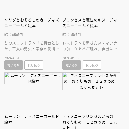
メリダとおそろしの森 ディズ
プリンセスと魔法のキス ディ
ニーゴールド絵本
ズニーゴールド絵本
編：講談社
編：講談社
昔のスコットランドを舞台とし
レストランを開きたいティアナ
た、王女の勇気と家族の愛情の
の前にかえるが現れ、自分は王
物語。長編アニメ部門アカデミ
子でキスすればお礼をすると言
2026.07.13
2026.04.16
ー賞受賞作のゴールド絵本、リ
われキスすると、ティアナもか
電子あり
試し読み
電子あり
試し読み
ニューアル版
えるに！
ムーラン ディズニーゴールド
ディズニープリンセスからの
絵本
おくりもの １２さつの えほ
んセット