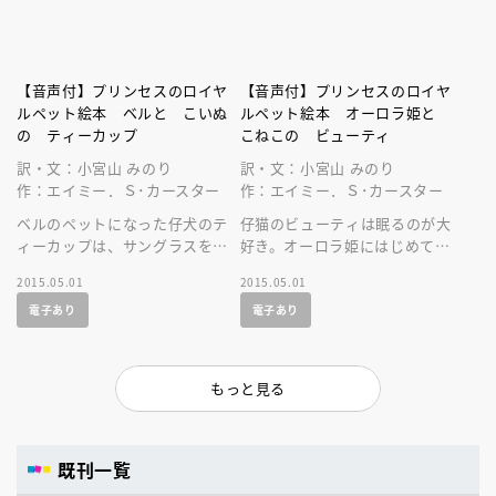
【音声付】プリンセスのロイヤ
【音声付】プリンセスのロイヤ
ルペット絵本 ベルと こいぬ
ルペット絵本 オーロラ姫と
の ティーカップ
こねこの ビューティ
訳・文：小宮山 みのり
訳・文：小宮山 みのり
作：エイミー．Ｓ･カースター
作：エイミー．Ｓ･カースター
ベルのペットになった仔犬のテ
仔猫のビューティは眠るのが大
ィーカップは、サングラスをし
好き。オーロラ姫にはじめて会
て街角で芸を披露します。美し
ったときだって……。美しい音
2015.05.01
2015.05.01
い音声付の絵本です。
声付の絵本です。
電子あり
電子あり
もっと見る
既刊一覧