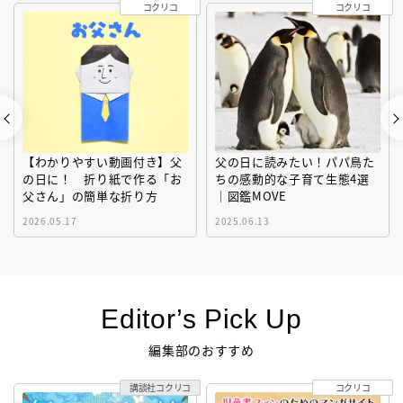
コクリコ
コクリコ
【わかりやすい動画付き】父
父の日に読みたい！パパ鳥た
の日に！ 折り紙で作る「お
ちの感動的な子育て生態4選
父さん」の簡単な折り方
｜図鑑MOVE
2026.05.17
2025.06.13
Editor’s Pick Up
編集部のおすすめ
講談社コクリコ
コクリコ