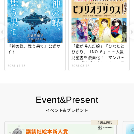
『神の蝶、舞う果て』公式サ
「竜が呼んだ娘」「ひなたと
イト
ひかり」「NO.６」……人気
児童書を漫画化！ マンガサ
イト『ビブリオシリウス』誕
2025.12.23
2025.03.28
生！
Event&Present
イベント&プレゼント
えほん通信