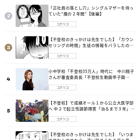
「正社員の落とし穴」シングルマザーを待っ
ていた“魔の２年間”【後編】
コクリコ
【不登校のきっかけは先生でした】「カウン
セリングの時間」生徒の情報をバラしたの
は…《第２話》
コクリコ
小中学校「不登校35万人」時代に 中川翔子
さんが審査委員長「不登校生動画甲子園
2026」が開催
コクリコ
【不登校】で成績オール１から公立大医学部
へ 中２で起立性調節障害「治るまで３年」の
診断 そのとき母は
コクリコ
【不登校のきっかけは先生でした】「いつま