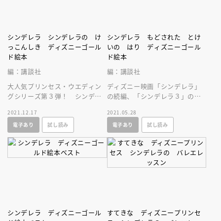
シンデレラ シンデレラの け
シンデレラ もどされた とけ
っこんしき ディズニーゴール
いの はり ディズニーゴール
ド絵本
ド絵本
編：講談社
編：講談社
大人気プリンセス・ウエディン
ディズニー映画「シンデレラ」
グシリーズ第３弾！ シンデレ
の続編、「シンデレラ３」のお
ラが王子様と最高の結婚式を挙
はなし絵本。本編７４分の映像
2021.12.17
2021.05.28
げるまでを描いたロマンチック
作品をこの一冊で楽しめます！
電子あり
試し読み
電子あり
試し読み
ストーリー！
シンデレラ ディズニーゴール
すてきな ディズニープリンセ