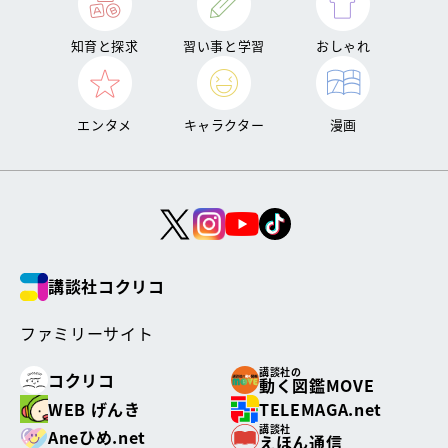
知育と探求
習い事と学習
おしゃれ
エンタメ
キャラクター
漫画
講談社コクリコ
ファミリーサイト
講談社の
コクリコ
動く図鑑MOVE
WEB げんき
TELEMAGA.net
講談社
Aneひめ.net
えほん通信