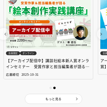
会員限定
オンライン
会
【アーカイブ配信中】講談社絵本新人賞オンラ
ア
インセミナー 受賞作家と担当編集者が語る
賞
「絵本創作実践講座」
作
応募締切
2025-10-31
もっと見る