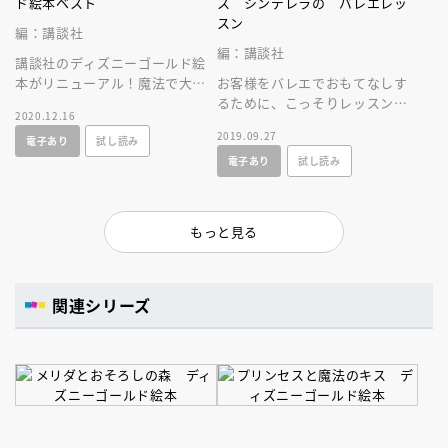
ド絵本ベスト
ス シンデレラの バレエレッ
スン
編：講談社
編：講談社
講談社のディズニーゴールド絵
本がリニューアル！魔法で大変
お客様をバレエでおもてなしす
身！未来を変えたガラスの靴。
るために、こっそりレッスンを
2020.12.16
女の子の夢が詰まったファンタ
はじめたシンデレラです
2019.09.27
電子あり
試し読み
ジーの大傑作
が……！？
電子あり
試し読み
もっと見る
関連シリーズ