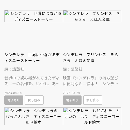
シンデレラ 世界につながるデ
シンデレラ プリンセス きら
ィズニーストーリー
きら えほん文庫
編：講談社
編：講談社
世界中で読み継がれてきたディ
映画『シンデレラ』の持ち運び
ズニーの名作を、いつも、あな
に便利なミニ絵本！ シンデレ
たのとなりに。世界につながる
ラが継母と姉に辛く当たられて
2023.04.14
2022.03.30
ディズニー絵本シリーズ！
も負けずに王子様に恋して生き
電子あり
試し読み
電子あり
試し読み
る物語です。