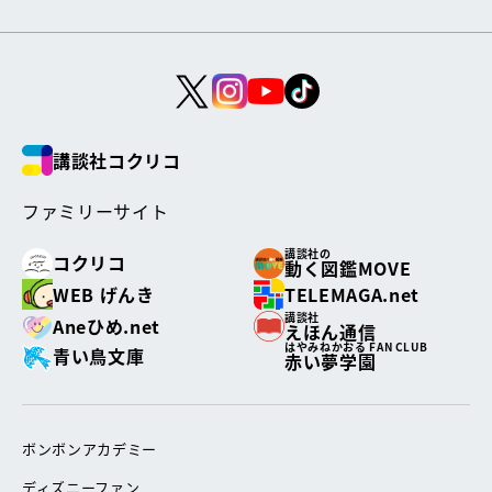
講談社コクリコ
ファミリーサイト
講談社の
コクリコ
動く図鑑MOVE
WEB げんき
TELEMAGA.net
講談社
Aneひめ.net
えほん通信
はやみねかおる FAN CLUB
青い鳥文庫
赤い夢学園
ボンボンアカデミー
ディズニーファン