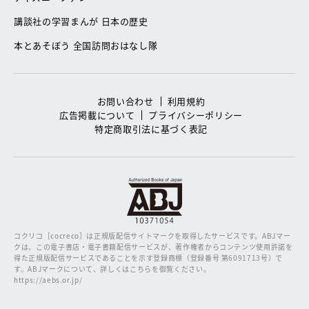
講談社の学習まんが 日本の歴史
本とあそぼう 全国訪問おはなし隊
お問い合わせ
利用規約
広告掲載について
プライバシーポリシー
特定商取引法に基づく表記
コクリコ［cocreco］は正規版配信サイトマークを取得したサービスです。
ABJマー
クは、この電子書店・電子書籍配信サービスが、著作権者からコンテンツ使用許諾を
得た正規版配信サービスであることを示す登録商標（登録番号 第6091713号）で
す。ABJマークについて、詳しくはこちらを御覧ください。
https://aebs.or.jp/