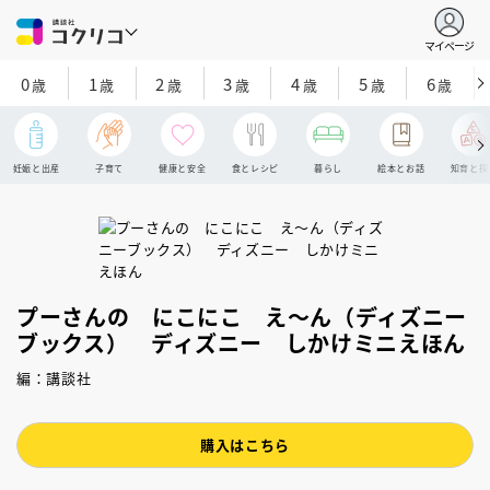
マイページ
0
1
2
3
4
5
6
歳
歳
歳
歳
歳
歳
歳
妊娠と出産
子育て
健康と安全
食とレシピ
暮らし
絵本とお話
知育と探
プーさんの にこにこ え～ん（ディズニー
ブックス） ディズニー しかけミニえほん
編：講談社
購入はこちら