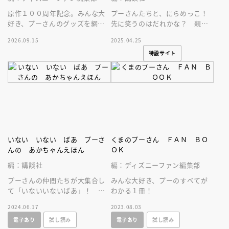
原作１００周年記念。みんな大
プーさんたちと、にらめっこ！
好き、プーさんのグッズを網羅
先に笑うのはだれかな？ 親子
した１冊！
のコミュニケーションを促す、
2026.09.15
2025.04.25
ミラー付きのしかけあかちゃん
特設サイト
えほんです！
いない いない ばあ プーさ
くまのプーさん ＦＡＮ ＢＯ
んの あかちゃんえほん
ＯＫ
編：講談社
編：ディズニーファン編集部
プーさんの仲間たちが大集合し
みんな大好き、プーのすべてが
て「いないいないばあ」！ 何
わかる１冊！
度も読み返したくなる、０歳か
2024.06.17
2023.08.03
ら楽しめる親子のスキンシップ
電子あり
試し読み
電子あり
試し読み
絵本。