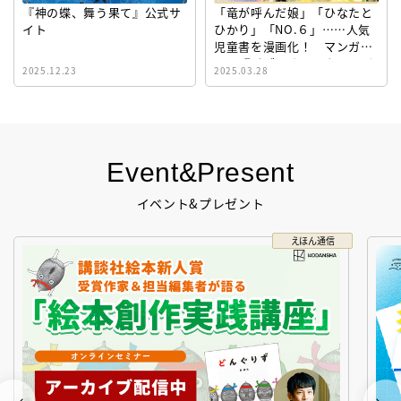
『神の蝶、舞う果て』公式サ
「竜が呼んだ娘」「ひなたと
イト
ひかり」「NO.６」……人気
児童書を漫画化！ マンガサ
イト『ビブリオシリウス』誕
2025.12.23
2025.03.28
生！
Event&Present
イベント&プレゼント
えほん通信