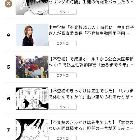
セリングの時間」生徒の情報をバラしたの
は…《第２話》
コクリコ
小中学校「不登校35万人」時代に 中川翔子
さんが審査委員長「不登校生動画甲子園
2026」が開催
コクリコ
【不登校】で成績オール１から公立大医学部
へ 中２で起立性調節障害「治るまで３年」の
診断 そのとき母は
コクリコ
【不登校のきっかけは先生でした】「いつま
で休むんですか？」追い詰められる母と息子
《第６話》
コクリコ
【不登校のきっかけは先生でした】「意見の
ない人間は損する」担任の一言が苦しみに…
《第１話》
コクリコ