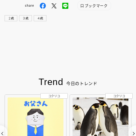
ブックマーク
share
２歳
３歳
４歳
Trend
今日のトレンド
コクリコ
コクリコ