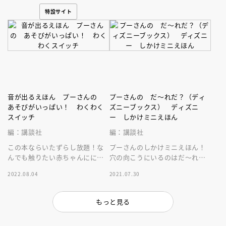
特設サイト
音が出るえほん プーさんの
プーさんの だ～れだ？（ディ
あそびがいっぱい！ わくわく
ズニーブックス） ディズニ
スイッチ
ー しかけミニえほん
編：講談社
編：講談社
この本ならいたずらし放題！な
プーさんのしかけミニえほん！
んでも触りたい赤ちゃんににぴ
穴の向こうにいるのはだ～れ
ったりなプーさんの知育おもち
だ？楽ししかけで、くり返し遊
2022.08.04
2021.07.30
ゃ絵本！９つの仕掛けと１３の
んでも飽きない！持ち運びに便
音が楽しい！
利なミニサイズ
もっと見る