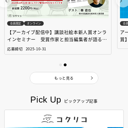
会員限定
オンライン
会
【アーカイブ配信中】講談社絵本新人賞オンラ
ア
インセミナー 受賞作家と担当編集者が語る
賞
「絵本創作実践講座」
作
応募締切
2025-10-31
もっと見る
Pick Up
ピックアップ記事