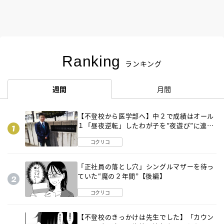
Ranking
ランキング
週間
月間
【不登校から医学部へ】中２で成績はオール
１「昼夜逆転」したわが子を”夜遊び”に連れ
出した母の気づき
コクリコ
「正社員の落とし穴」シングルマザーを待っ
ていた“魔の２年間”【後編】
コクリコ
【不登校のきっかけは先生でした】「カウン