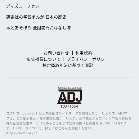
ディズニーファン
講談社の学習まんが 日本の歴史
本とあそぼう 全国訪問おはなし隊
お問い合わせ
利用規約
広告掲載について
プライバシーポリシー
特定商取引法に基づく表記
コクリコ［cocreco］は正規版配信サイトマークを取得したサービスです。
ABJマー
クは、この電子書店・電子書籍配信サービスが、著作権者からコンテンツ使用許諾を
得た正規版配信サービスであることを示す登録商標（登録番号 第6091713号）で
す。ABJマークについて、詳しくはこちらを御覧ください。
https://aebs.or.jp/