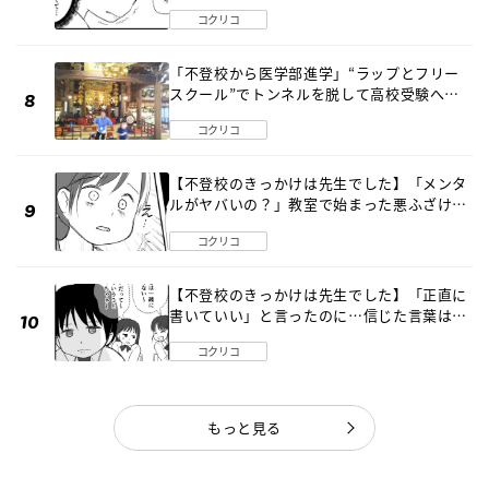
《第１話》
コクリコ
「不登校から医学部進学」“ラップとフリー
スクール”でトンネルを脱して高校受験へ
〔元野球少年の実話〕
コクリコ
【不登校のきっかけは先生でした】「メンタ
ルがヤバいの？」教室で始まった悪ふざけ
《第３話》
コクリコ
【不登校のきっかけは先生でした】「正直に
書いていい」と言ったのに…信じた言葉は噓
だった《第４話》
コクリコ
もっと見る