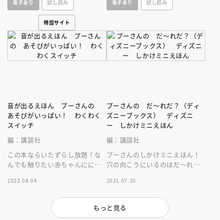
電子あり
試し読み
電子あり
試し読み
絵本。
特設サイト
音が出るえほん プーさんの
プーさんの だ～れだ？（ディ
あそびがいっぱい！ わくわく
ズニーブックス） ディズニ
スイッチ
ー しかけミニえほん
編：講談社
編：講談社
この本ならいたずらし放題！な
プーさんのしかけミニえほん！
んでも触りたい赤ちゃんににぴ
穴の向こうにいるのはだ～れ
ったりなプーさんの知育おもち
だ？楽ししかけで、くり返し遊
2022.08.04
2021.07.30
ゃ絵本！９つの仕掛けと１３の
んでも飽きない！持ち運びに便
音が楽しい！
利なミニサイズ
もっと見る