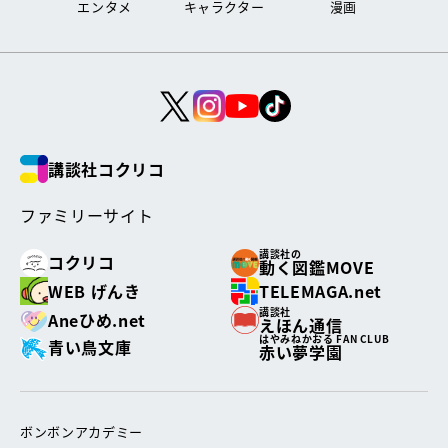
エンタメ
キャラクター
漫画
講談社コクリコ
ファミリーサイト
講談社の
コクリコ
動く図鑑MOVE
WEB げんき
TELEMAGA.net
講談社
Aneひめ.net
えほん通信
はやみねかおる FAN CLUB
青い鳥文庫
赤い夢学園
ボンボンアカデミー