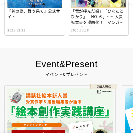
『神の蝶、舞う果て』公式サ
「竜が呼んだ娘」「ひなたと
イト
ひかり」「NO.６」……人気
児童書を漫画化！ マンガサ
イト『ビブリオシリウス』誕
2025.12.23
2025.03.28
生！
Event&Present
イベント&プレゼント
えほん通信