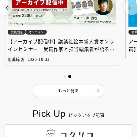
会員限定
オンライン
会
【アーカイブ配信中】講談社絵本新人賞オンラ
ア
インセミナー 受賞作家と担当編集者が語る
賞
「絵本創作実践講座」
作
応募締切
2025-10-31
もっと見る
Pick Up
ピックアップ記事