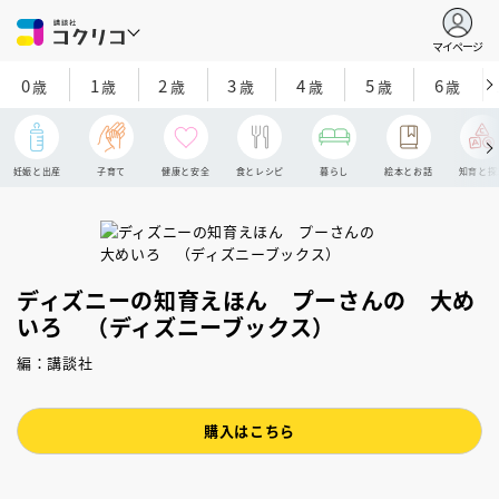
マイページ
0
1
2
3
4
5
6
歳
歳
歳
歳
歳
歳
歳
妊娠と出産
子育て
健康と安全
食とレシピ
暮らし
絵本とお話
知育と探
ディズニーの知育えほん プーさんの 大め
いろ （ディズニーブックス）
編：講談社
購入はこちら