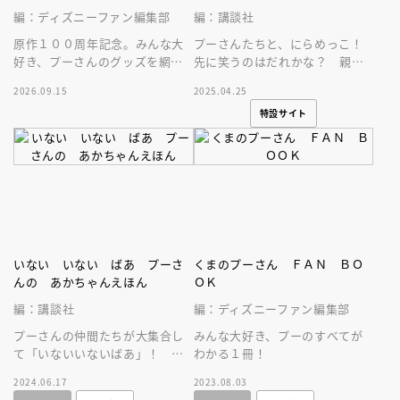
編：ディズニーファン編集部
編：講談社
原作１００周年記念。みんな大
プーさんたちと、にらめっこ！
好き、プーさんのグッズを網羅
先に笑うのはだれかな？ 親子
した１冊！
のコミュニケーションを促す、
2026.09.15
2025.04.25
ミラー付きのしかけあかちゃん
特設サイト
えほんです！
いない いない ばあ プーさ
くまのプーさん ＦＡＮ ＢＯ
んの あかちゃんえほん
ＯＫ
編：講談社
編：ディズニーファン編集部
プーさんの仲間たちが大集合し
みんな大好き、プーのすべてが
て「いないいないばあ」！ 何
わかる１冊！
度も読み返したくなる、０歳か
2024.06.17
2023.08.03
ら楽しめる親子のスキンシップ