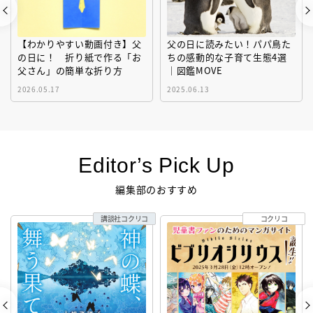
【わかりやすい動画付き】父
父の日に読みたい！パパ鳥た
の日に！ 折り紙で作る「お
ちの感動的な子育て生態4選
父さん」の簡単な折り方
｜図鑑MOVE
2026.05.17
2025.06.13
Editor’s Pick Up
編集部のおすすめ
講談社コクリコ
コクリコ