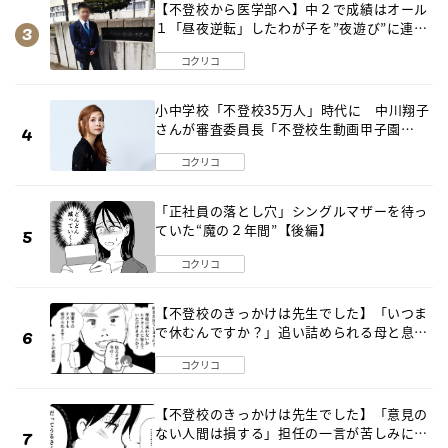
【不登校から医学部へ】中２で成績はオール
１「昼夜逆転」したわが子を”夜遊び”に連れ
出した母の気づき
コクリコ
小中学校「不登校35万人」時代に 中川翔子
さんが審査委員長「不登校生動画甲子園
2026」が開催
コクリコ
「正社員の落とし穴」シングルマザーを待っ
ていた“魔の２年間”【後編】
コクリコ
【不登校のきっかけは先生でした】「いつま
で休むんですか？」追い詰められる母と息子
《第６話》
コクリコ
【不登校のきっかけは先生でした】「意見の
ない人間は損する」担任の一言が苦しみに…