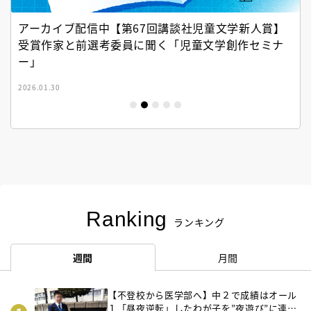
アーカイブ配信中【第67回講談社児童文学新人賞】
受賞作家と前選考委員に聞く「児童文学創作セミナ
ー」
2026.01.30
Ranking
ランキング
週間
月間
【不登校から医学部へ】中２で成績はオール
１「昼夜逆転」したわが子を”夜遊び”に連れ