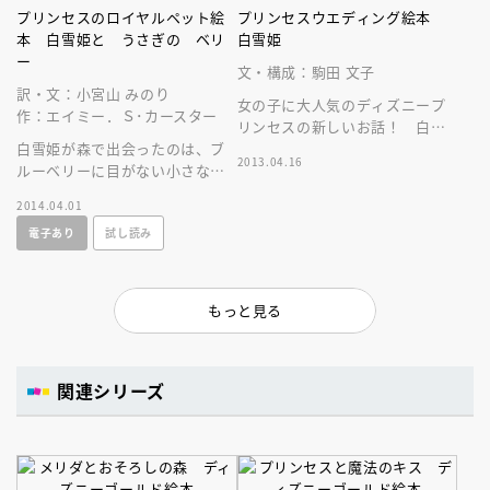
プリンセスのロイヤルペット絵
プリンセスウエディング絵本
本 白雪姫と うさぎの ベリ
白雪姫
ー
文・構成：駒田 文子
訳・文：小宮山 みのり
女の子に大人気のディズニープ
作：エイミー．Ｓ･カースター
リンセスの新しいお話！ 白雪
白雪姫が森で出会ったのは、ブ
姫と王子様が最高の結婚式を挙
2013.04.16
ルーベリーに目がない小さなう
げるまでを美しいイラストで綴
さぎでした。ベリーがお城のロ
ります。
2014.04.01
イヤルペットになる、きっかけ
電子あり
試し読み
のお話です。
もっと見る
関連シリーズ