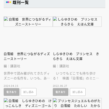
既刊一覧
白雪姫 世界につながるディズ
しらゆきひめ プリンセス き
ニーストーリー
らきら えほん文庫
編：講談社
編：講談社
世界中で読み継がれてきたディ
いつでもどこでも持ち歩け
ズニーの名作を、いつも、あな
る！ 映画『白雪姫』のミニ絵
たのとなりに。世界につながる
本です。読みはじめると、気持
2024.04.15
2022.06.27
ディズニー絵本シリーズ！
ちはすぐに『白雪姫』の世界へ
電子あり
試し読み
電子あり
試し読み
飛び込めます！