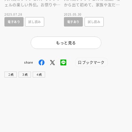
ェルの楽しい外伝。お祭りやお
から出て初めて、家族や友だち
菓子作りなど楽しいシーンが満
といっしょにすごす誕生日が舞
2025.07.28
2025.05.30
載の物語！
台の、幸せな気持ちになれるお
電子あり
試し読み
電子あり
試し読み
話です。
もっと見る
ブックマーク
share
２歳
３歳
４歳