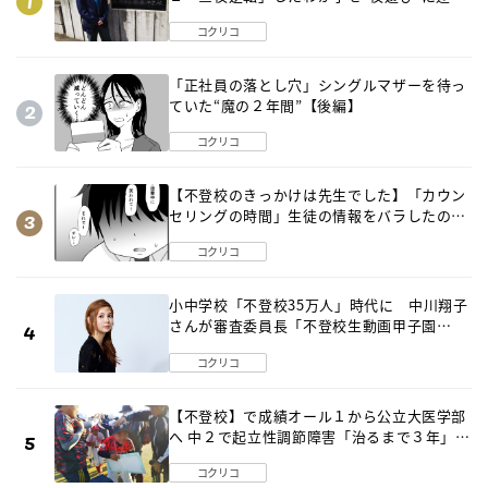
出した母の気づき
コクリコ
「正社員の落とし穴」シングルマザーを待っ
ていた“魔の２年間”【後編】
コクリコ
【不登校のきっかけは先生でした】「カウン
セリングの時間」生徒の情報をバラしたの
は…《第２話》
コクリコ
小中学校「不登校35万人」時代に 中川翔子
さんが審査委員長「不登校生動画甲子園
2026」が開催
コクリコ
【不登校】で成績オール１から公立大医学部
へ 中２で起立性調節障害「治るまで３年」の
診断 そのとき母は
コクリコ