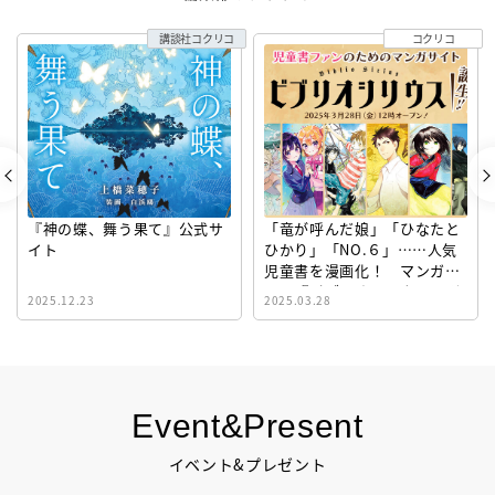
講談社コクリコ
コクリコ
『神の蝶、舞う果て』公式サ
「竜が呼んだ娘」「ひなたと
イト
ひかり」「NO.６」……人気
児童書を漫画化！ マンガサ
イト『ビブリオシリウス』誕
2025.12.23
2025.03.28
生！
Event&Present
イベント&プレゼント