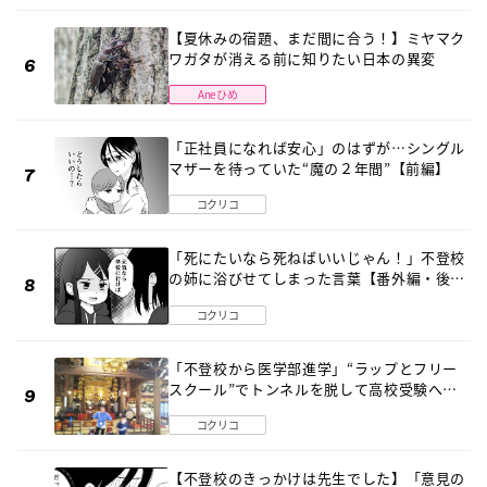
【夏休みの宿題、まだ間に合う！】ミヤマク
ワガタが消える前に知りたい日本の異変
Aneひめ
「正社員になれば安心」のはずが…シングル
マザーを待っていた“魔の２年間”【前編】
コクリコ
「死にたいなら死ねばいいじゃん！」不登校
の姉に浴びせてしまった言葉【番外編・後
編】
コクリコ
「不登校から医学部進学」“ラップとフリー
スクール”でトンネルを脱して高校受験へ
〔元野球少年の実話〕
コクリコ
【不登校のきっかけは先生でした】「意見の