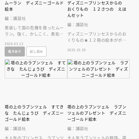
ムーラン ディズニーゴールド
ディズニープリンセスからの
絵本
おくりもの １２さつの えほ
んセット
編：講談社
編：講談社
男装して国の危機を救ったムー
ラン。強く、かしこく、勇気あ
ディズニープリンセスからのお
る女の子のお手本としてこども
くりもの★１２冊の絵本がポケ
2026.03.13
にぜひ読ませたい名作！
ット付き収納ブックに入ったス
2025.10.29
電子あり
試し読み
ペシャルな一冊。プレゼントに
も最適♪
塔の上のラプンツェル すてき
塔の上のラプンツェル ラプン
な たんじょうび ディズニー
ツェルのプレゼント ディズニ
ゴールド絵本
ーゴールド絵本
編：講談社
編：講談社
大人気のプリンセス、ラプンツ
大人気ラプンツェルの物語。塔