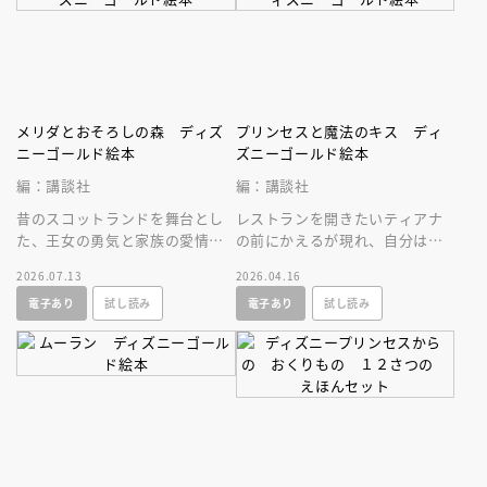
メリダとおそろしの森 ディズ
プリンセスと魔法のキス ディ
ニーゴールド絵本
ズニーゴールド絵本
編：講談社
編：講談社
昔のスコットランドを舞台とし
レストランを開きたいティアナ
た、王女の勇気と家族の愛情の
の前にかえるが現れ、自分は王
物語。長編アニメ部門アカデミ
子でキスすればお礼をすると言
2026.07.13
2026.04.16
ー賞受賞作のゴールド絵本、リ
われキスすると、ティアナもか
電子あり
試し読み
電子あり
試し読み
ニューアル版
えるに！