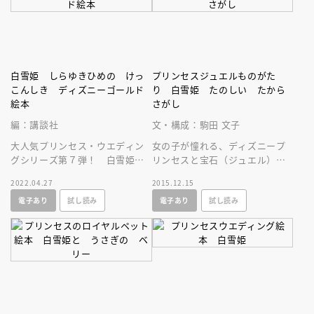
白雪姫 しらゆきひめの けっ
プリンセスジュエルものがた
こんしき ディズニーゴールド
り 白雪姫 たのしい たから
絵本
さがし
編：講談社
文・構成：駒田 文子
大人気プリンセス・ウエディン
女の子が憧れる、ディズニープ
グシリーズ第７弾！ 白雪姫が
リンセスと宝石（ジュエル）。
こびとたちと一緒に幸せな結婚
その２つが描かれた、新しいお
2022.04.27
2015.12.15
式を挙げるまでを描く物語！
話シリーズが誕生！第６弾は白
電子あり
試し読み
電子あり
試し読み
雪姫です！