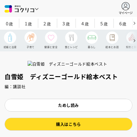
マイページ
0
1
2
3
4
5
6
歳
歳
歳
歳
歳
歳
歳
妊娠と出産
子育て
健康と安全
食とレシピ
暮らし
絵本とお話
知育と探
白雪姫 ディズニーゴールド絵本ベスト
編：講談社
ためし読み
購入はこちら