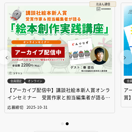
えほん通信
会員限定
オンライン
会
【アーカイブ配信中】講談社絵本新人賞オンラ
ア
インセミナー 受賞作家と担当編集者が語る
賞
「絵本創作実践講座」
作
応募締切
2025-10-31