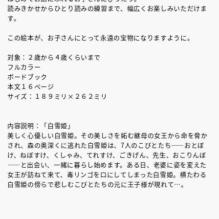
読みきかせからひとり読みの練習まで、幅広くお楽しみいただけま
す。
この絵本が、お子さんにとって永遠の宝物になりますように。
対象：２歳から４歳くらいまで
フルカラー
ボードブック
本文１６ページ
サイズ：１８９ミリ×２６２ミリ
内容説明：「白雪姫」
美しく心優しい白雪姫。その美しさを妬む継母の女王から命を脅か
され、森の奥深くに逃れた白雪姫は、7人のこびとたち――おとぼ
け、ねぼすけ、くしゃみ、てれすけ、ごきげん、先生、おこりんぼ
――と出会い、一緒に暮らし始めます。ある日、老婆に姿を変えた
女王が訪ねて来て、毒リンゴを口にしてしまった白雪姫。横たわる
白雪姫の傍らで悲しむこびとたちの元に王子様が現れて…。