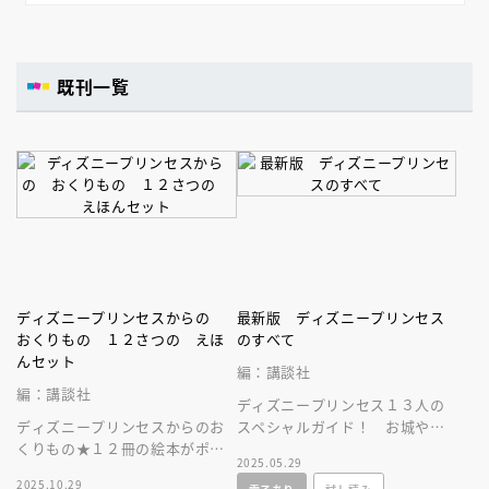
既刊一覧
ディズニープリンセスからの
最新版 ディズニープリンセス
おくりもの １２さつの えほ
のすべて
んセット
編：講談社
編：講談社
ディズニープリンセス１３人の
ディズニープリンセスからのお
スペシャルガイド！ お城やラ
くりもの★１２冊の絵本がポケ
プンツェルの塔の内部も大公
2025.05.29
ット付き収納ブックに入ったス
開！ 一冊でプリンセスのすべ
2025.10.29