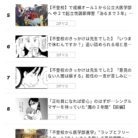
【不登校】で成績オール１から公立大医学部
へ 中２で起立性調節障害「治るまで３年」の
診断 そのとき母は
コクリコ
【不登校のきっかけは先生でした】「いつま
で休むんですか？」追い詰められる母と息子
《第６話》
コクリコ
【不登校のきっかけは先生でした】「意見の
ない人間は損する」担任の一言が苦しみに…
《第１話》
コクリコ
「正社員になれば安心」のはずが…シングル
マザーを待っていた“魔の２年間”【前編】
コクリコ
「不登校から医学部進学」“ラップとフリー
スクール”でトンネルを脱して高校受験へ