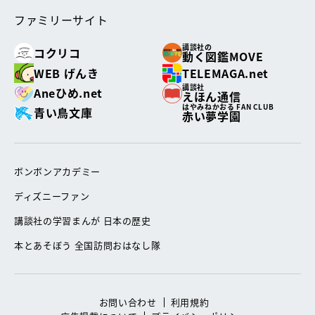
ファミリーサイト
講談社の
コクリコ
動く図鑑MOVE
WEB げんき
TELEMAGA.net
講談社
Aneひめ.net
えほん通信
はやみねかおる FAN CLUB
青い鳥文庫
赤い夢学園
ボンボンアカデミー
ディズニーファン
講談社の学習まんが 日本の歴史
本とあそぼう 全国訪問おはなし隊
お問い合わせ
利用規約