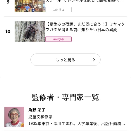
〔元野球少年の実話〕
コクリコ
【夏休みの宿題、まだ間に合う！】ミヤマク
ワガタが消える前に知りたい日本の異変
Aneひめ
もっと見る
監修者・専門家一覧
角野 栄子
児童文学作家
1935年東京・深川生まれ。大学卒業後、出版社勤務...