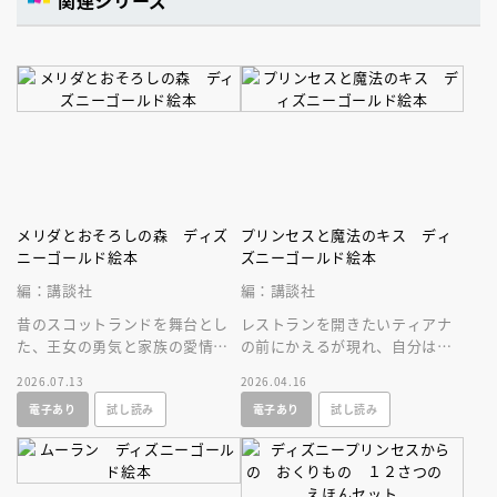
メリダとおそろしの森 ディズ
プリンセスと魔法のキス ディ
ニーゴールド絵本
ズニーゴールド絵本
編：講談社
編：講談社
昔のスコットランドを舞台とし
レストランを開きたいティアナ
た、王女の勇気と家族の愛情の
の前にかえるが現れ、自分は王
物語。長編アニメ部門アカデミ
子でキスすればお礼をすると言
2026.07.13
2026.04.16
ー賞受賞作のゴールド絵本、リ
われキスすると、ティアナもか
電子あり
試し読み
電子あり
試し読み
ニューアル版
えるに！