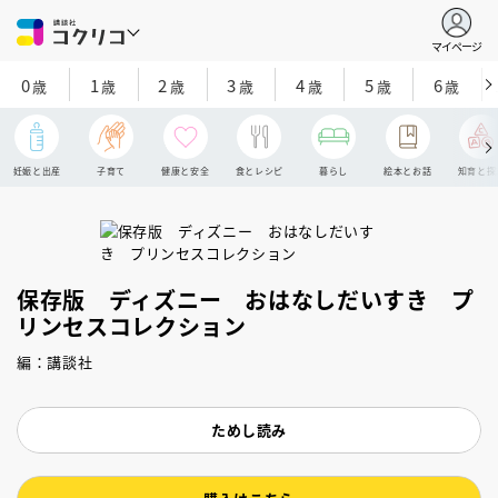
マイページ
0
1
2
3
4
5
6
歳
歳
歳
歳
歳
歳
歳
妊娠と出産
子育て
健康と安全
食とレシピ
暮らし
絵本とお話
知育と探
保存版 ディズニー おはなしだいすき プ
リンセスコレクション
編：講談社
ためし読み