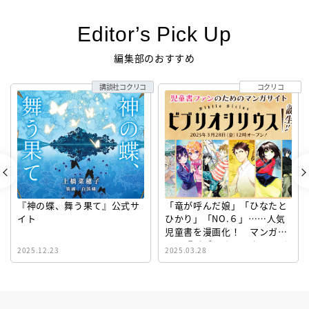
Editor’s Pick Up
編集部のおすすめ
講談社コクリコ
コクリコ
『神の蝶、舞う果て』公式サ
「竜が呼んだ娘」「ひなたと
イト
ひかり」「NO.６」……人気
児童書を漫画化！ マンガサ
イト『ビブリオシリウス』誕
2025.12.23
2025.03.28
生！