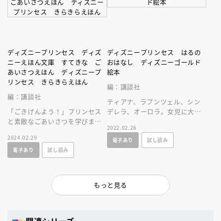
ディズニープリンセス ディズ
ディズニープリンセス はるの
ニーえほん文庫 すてきな ご
おはなし ディズニーゴールド
あいさつえほん ディズニープ
絵本
リンセス きらきらえほん
編：講談社
編：講談社
ティアナ、ラプンツェル、シン
「ごきげんよう！」プリンセス
デレラ、オーロラ。女児に大人
と素敵なごあいさつを学びまし
気！ プリンセスたちの新たな
2022.02.26
ょう 協調性や思いやりの心育
魅力が詰まったオムニバス絵本
2024.02.29
電子あり
試し読み
むディズニープリンセスのごあ
です。
電子あり
試し読み
いさつえほん
もっと見る
関連シリーズ