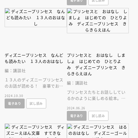
電子あり
試し読み
ペシャルな一冊。プレゼントに
てがわかります
も最適♪
ディズニープリンセス なんど
プリンセスと おはなし しま
も読みたい １３人のおはなし
しょ はじめての ひとりよ
み ディズニープリンセス き
編：講談社
らきらえほん
１３人のディズニープリンセス
編：講談社
のお話が読める！ 豪華でお得
なお話集が登場！ 毎日の読み
プリンセスたちとお話ししてい
2024.10.30
聞かせに。プレゼントにも最適
るかのように楽しめる絵本。き
電子あり
試し読み
です♪
らきらでコンパクトな一冊は、
2024.06.26
お子さんの宝物に！ ひとりよ
電子あり
試し読み
みにも。