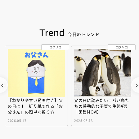
Trend
今日のトレンド
コクリコ
コクリコ
【わかりやすい動画付き】父
父の日に読みたい！パパ鳥た
の日に！ 折り紙で作る「お
ちの感動的な子育て生態4選
父さん」の簡単な折り方
｜図鑑MOVE
2026.05.17
2025.06.13