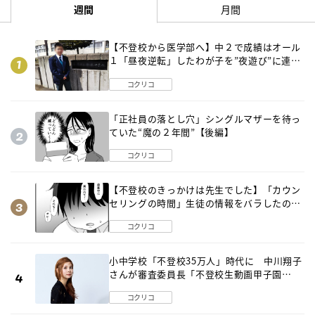
週間
月間
【不登校から医学部へ】中２で成績はオール
１「昼夜逆転」したわが子を”夜遊び”に連れ
出した母の気づき
コクリコ
「正社員の落とし穴」シングルマザーを待っ
ていた“魔の２年間”【後編】
コクリコ
【不登校のきっかけは先生でした】「カウン
セリングの時間」生徒の情報をバラしたの
は…《第２話》
コクリコ
小中学校「不登校35万人」時代に 中川翔子
さんが審査委員長「不登校生動画甲子園
2026」が開催
コクリコ