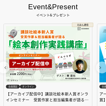
Event&Present
イベント&プレゼント
えほん通信
会員限定
オンライン
会
【アーカイブ配信中】講談社絵本新人賞オンラ
ア
インセミナー 受賞作家と担当編集者が語る
賞
「絵本創作実践講座」
作