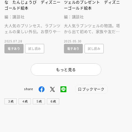
な たんじょうび ディズニー
ツェルのプレゼント ディズニ
ゴールド絵本
ーゴールド絵本
編：講談社
編：講談社
大人気のプリンセス、ラプンツ
大人気ラプンツェルの物語。塔
ェルの楽しい外伝。お祭りやお
から出て初めて、家族や友だち
菓子作りなど楽しいシーンが満
といっしょにすごす誕生日が舞
2025.07.28
2025.05.30
載の物語！
台の、幸せな気持ちになれるお
電子あり
試し読み
電子あり
試し読み
話です。
もっと見る
ブックマーク
share
３歳
４歳
５歳
６歳