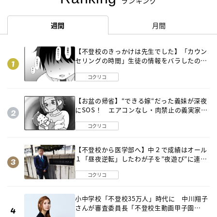
ランキング
週間
月間
【不登校のきっかけは先生でした】「カウン
セリングの時間」生徒の情報をバラしたの
は…《第２話》
コクリコ
【お盆の帰省】“できる嫁“だった義妹が深夜
にSOS！ エアコンなし・肉禁止の義実家ル
ールに変化が…〈後編〉
コクリコ
【不登校から医学部へ】中２で成績はオール
１「昼夜逆転」したわが子を”夜遊び”に連れ
出した母の気づき
コクリコ
小中学校「不登校35万人」時代に 中川翔子
さんが審査委員長「不登校生動画甲子園
2026」が開催