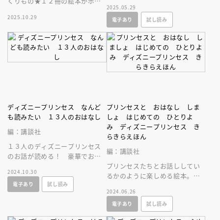
くりもの★１２冊の絵本がポケ
プンツェルの塔の内部も大公
2025.05.29
ット付き収納ブックに入ったス
開！ 一冊でプリンセスのすべ
2025.10.29
電子あり
試し読み
ペシャルな一冊。プレゼントに
てがわかります
も最適♪
ディズニープリンセス なんど
プリンセスと おはなし しま
も読みたい １３人のおはなし
しょ はじめての ひとりよ
み ディズニープリンセス き
編：講談社
らきらえほん
１３人のディズニープリンセス
編：講談社
のお話が読める！ 豪華でお得
なお話集が登場！ 毎日の読み
プリンセスたちとお話ししてい
2024.10.30
聞かせに。プレゼントにも最適
るかのように楽しめる絵本。き
電子あり
試し読み
です♪
らきらでコンパクトな一冊は、
2024.06.26
お子さんの宝物に！ ひとりよ
電子あり
試し読み
みにも。