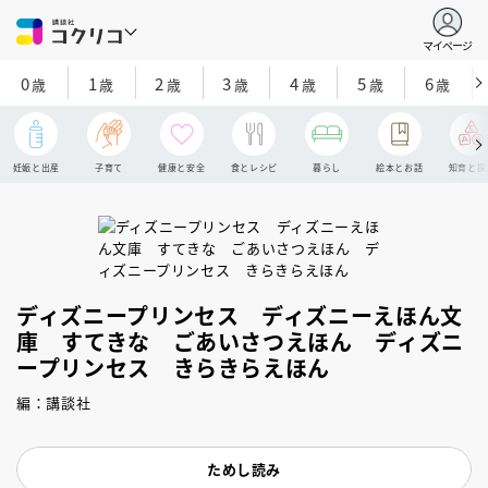
マイページ
0
1
2
3
4
5
6
歳
歳
歳
歳
歳
歳
歳
妊娠と出産
子育て
健康と安全
食とレシピ
暮らし
絵本とお話
知育と探
ディズニープリンセス ディズニーえほん文
庫 すてきな ごあいさつえほん ディズニ
ープリンセス きらきらえほん
編：講談社
ためし読み