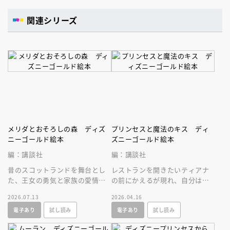
関連シリーズ
メリダとおそろしの森 ディズ
プリンセスと魔法のキス ディ
ニーゴールド絵本
ズニーゴールド絵本
編：講談社
編：講談社
昔のスコットランドを舞台とし
レストランを開きたいティアナ
た、王女の勇気と家族の愛情の
の前にかえるが現れ、自分は王
物語。長編アニメ部門アカデミ
子でキスすればお礼をすると言
2026.07.13
2026.04.16
ー賞受賞作のゴールド絵本、リ
われキスすると、ティアナもか
電子あり
試し読み
電子あり
試し読み
ニューアル版
えるに！