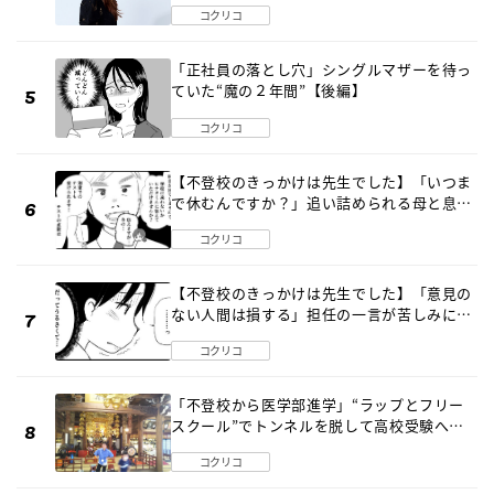
コクリコ
「正社員の落とし穴」シングルマザーを待っ
ていた“魔の２年間”【後編】
コクリコ
【不登校のきっかけは先生でした】「いつま
で休むんですか？」追い詰められる母と息子
《第６話》
コクリコ
【不登校のきっかけは先生でした】「意見の
ない人間は損する」担任の一言が苦しみに…
《第１話》
コクリコ
「不登校から医学部進学」“ラップとフリー
スクール”でトンネルを脱して高校受験へ
〔元野球少年の実話〕
コクリコ