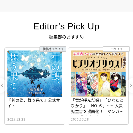
Editor’s Pick Up
編集部のおすすめ
講談社コクリコ
コクリコ
『神の蝶、舞う果て』公式サ
「竜が呼んだ娘」「ひなたと
イト
ひかり」「NO.６」……人気
児童書を漫画化！ マンガサ
イト『ビブリオシリウス』誕
2025.12.23
2025.03.28
生！