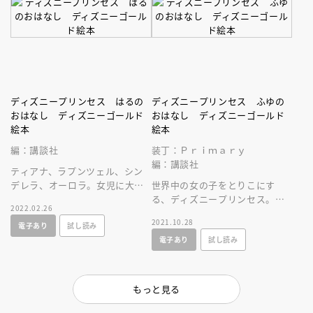
ディズニープリンセス はるの
ディズニープリンセス ふゆの
おはなし ディズニーゴールド
おはなし ディズニーゴールド
絵本
絵本
編：講談社
装丁：Ｐｒｉｍａｒｙ
編：講談社
ティアナ、ラプンツェル、シン
デレラ、オーロラ。女児に大人
世界中の女の子をとりこにす
気！ プリンセスたちの新たな
る、ディズニープリンセス。今
2022.02.26
魅力が詰まったオムニバス絵本
作は冬のプリンセスたちのお話
2021.10.28
電子あり
試し読み
です。
を集めたオムニバス絵本！
電子あり
試し読み
もっと見る