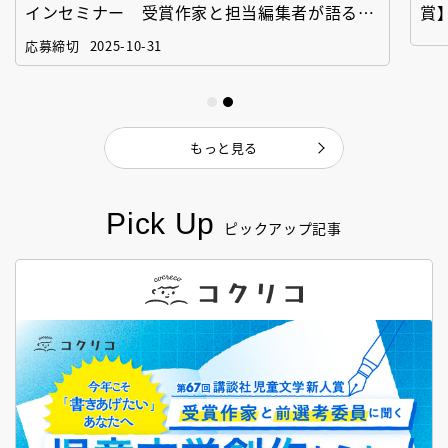
インセミナー 受賞作家と担当編集者が語る
賞
「絵本創作実践講座」
作
応募締切
2025-10-31
もっと見る
Pick Up
ピックアップ記事