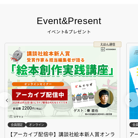
Event&Present
イベント&プレゼント
えほん通信
会員限定
オンライン
会
【アーカイブ配信中】講談社絵本新人賞オンラ
ア