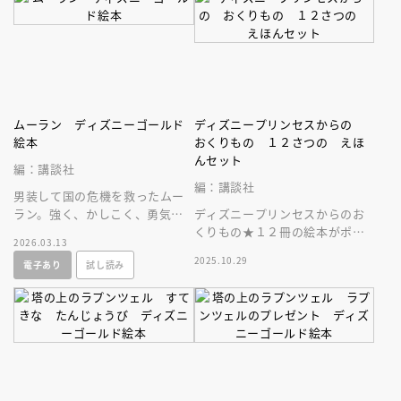
ムーラン ディズニーゴールド
ディズニープリンセスからの
絵本
おくりもの １２さつの えほ
んセット
編：講談社
編：講談社
男装して国の危機を救ったムー
ラン。強く、かしこく、勇気あ
ディズニープリンセスからのお
る女の子のお手本としてこども
くりもの★１２冊の絵本がポケ
2026.03.13
にぜひ読ませたい名作！
ット付き収納ブックに入ったス
2025.10.29
電子あり
試し読み
ペシャルな一冊。プレゼントに
も最適♪