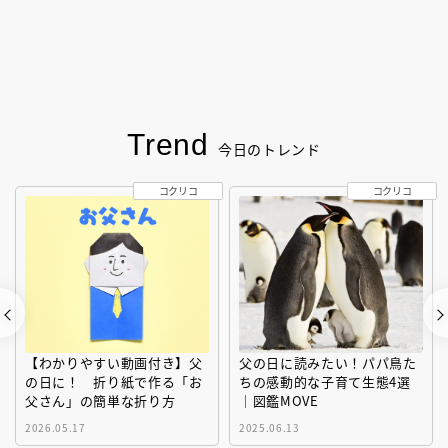
Trend
今日のトレンド
コクリコ
コクリコ
【わかりやすい動画付き】父
父の日に読みたい！パパ鳥た
の日に！ 折り紙で作る「お
ちの感動的な子育て生態4選
父さん」の簡単な折り方
｜図鑑MOVE
2026.05.17
2025.06.13