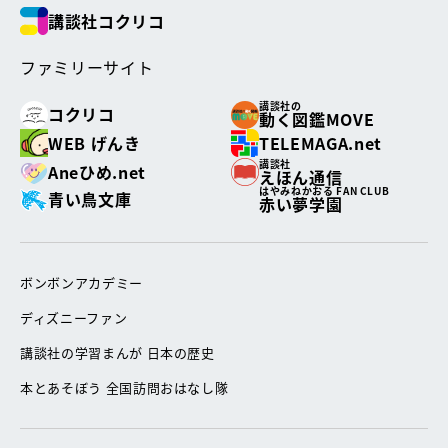
講談社コクリコ
ファミリーサイト
講談社の
コクリコ
動く図鑑MOVE
WEB げんき
TELEMAGA.net
講談社
Aneひめ.net
えほん通信
はやみねかおる FAN CLUB
青い鳥文庫
赤い夢学園
ボンボンアカデミー
ディズニーファン
講談社の学習まんが 日本の歴史
本とあそぼう 全国訪問おはなし隊