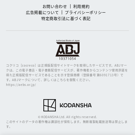
お問い合わせ
利用規約
広告掲載について
プライバシーポリシー
特定商取引法に基づく表記
コクリコ［cocreco］は正規版配信サイトマークを取得したサービスです。
ABJマー
クは、この電子書店・電子書籍配信サービスが、著作権者からコンテンツ使用許諾を
得た正規版配信サービスであることを示す登録商標（登録番号 第6091713号）で
す。ABJマークについて、詳しくはこちらを御覧ください。
https://aebs.or.jp/
© KODANSHA Ltd. All rights reserved.
このサイトのデータの著作権は講談社が保有します。無断複製転載放送等は禁止しま
す。