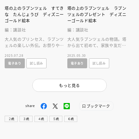
塔の上のラプンツェル すてき
塔の上のラプンツェル ラプン
な たんじょうび ディズニー
ツェルのプレゼント ディズニ
ゴールド絵本
ーゴールド絵本
編：講談社
編：講談社
大人気のプリンセス、ラプンツ
大人気ラプンツェルの物語。塔
ェルの楽しい外伝。お祭りやお
から出て初めて、家族や友だち
菓子作りなど楽しいシーンが満
といっしょにすごす誕生日が舞
2025.07.28
2025.05.30
載の物語！
台の、幸せな気持ちになれるお
電子あり
試し読み
電子あり
試し読み
話です。
もっと見る
ブックマーク
share
２歳
３歳
４歳
５歳
６歳