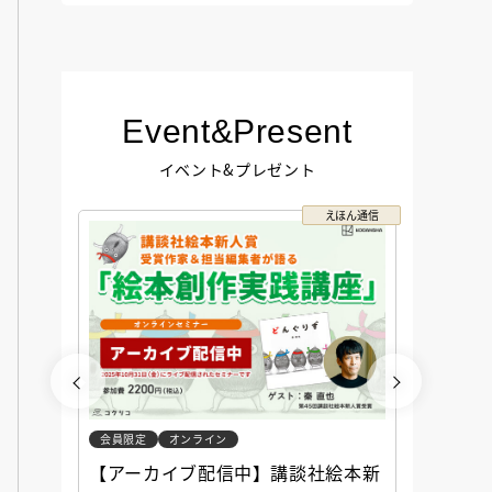
Event&Present
イベント&プレゼント
コクリコ
えほん通信
会員限定
オンライン
会員限定
談社児
【アーカイブ配信中】講談社絵本新
アーカ