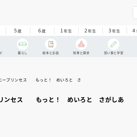
5
6
1
2
3
4
歳
歳
年生
年生
年生
ピ
暮らし
絵本とお話
知育と探求
習い事と学習
プリンセス もっと！ めいろと さがしあ