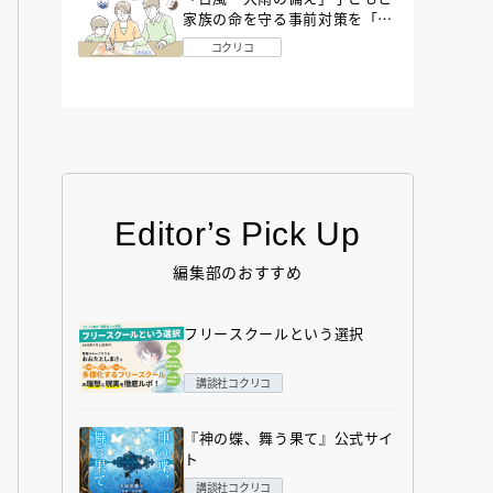
家族の命を守る事前対策を「防
災アドバイザー」が解説
コクリコ
Editor’s Pick Up
編集部のおすすめ
フリースクールという選択
講談社コクリコ
『神の蝶、舞う果て』公式サイ
ト
講談社コクリコ