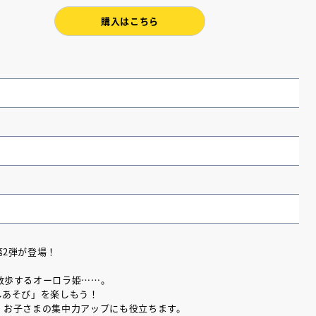
購入はこちら
（あさのあつこ）特設サ
フリースクールという選択
第2弾が登場！
26年９月30日発売決定！
散歩するオーロラ姫……。
しあそび」を楽しもう！
2026.03.31
、お子さまの集中力アップにも役立ちます。