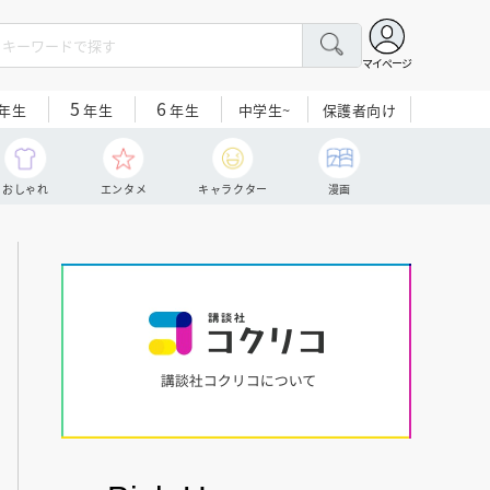
マイページ
5
6
中学生~
保護者向け
年生
年生
年生
おしゃれ
エンタメ
キャラクター
漫画