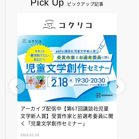
Pick Up
ピックアップ記事
アーカイブ配信中【第67回講談社児童
『神の
文学新人賞】受賞作家と前選考委員に聞
く「児童文学創作セミナー」
2026.01.30
2025.12.23