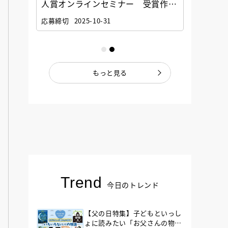
選考委
人賞オンラインセミナー 受賞作家
童文学
ナー」
と担当編集者が語る「絵本創作実践
員に聞
応募締切
2025-10-31
講座」
もっと見る
Trend
今日のトレンド
【父の日特集】子どもといっし
ょに読みたい「お父さんの物