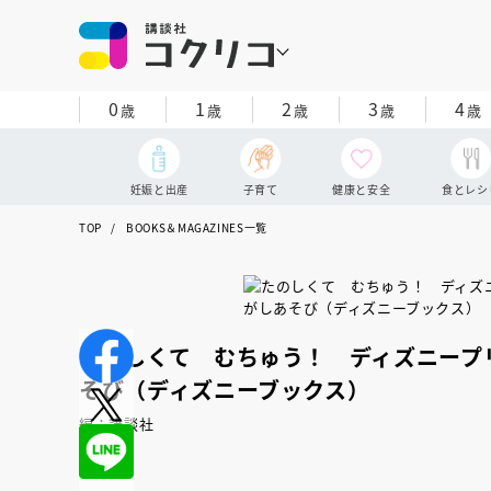
0
1
2
3
4
歳
歳
歳
歳
歳
妊娠と出産
子育て
健康と安全
食とレシ
TOP
BOOKS＆MAGAZINES一覧
たのしくて むちゅう！ ディズニー
そび（ディズニーブックス）
編：講談社