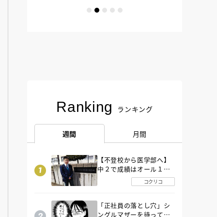
Ranking
ランキング
週間
月間
【不登校から医学部へ】
中２で成績はオール１
「昼夜逆転」したわが子
コクリコ
を”夜遊び”に連れ出した
母の気づき
「正社員の落とし穴」シ
ングルマザーを待ってい