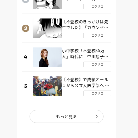
た“魔の２年間”【後編】
コクリコ
【不登校のきっかけは先
生でした】「カウンセリ
ングの時間」生徒の情報
コクリコ
をバラしたのは…《第２
話》
小中学校「不登校35万
人」時代に 中川翔子さ
んが審査委員長「不登校
コクリコ
生動画甲子園 2026」が開
催
【不登校】で成績オール
１から公立大医学部へ 中
２で起立性調節障害「治
コクリコ
るまで３年」の診断 その
とき母は
もっと見る