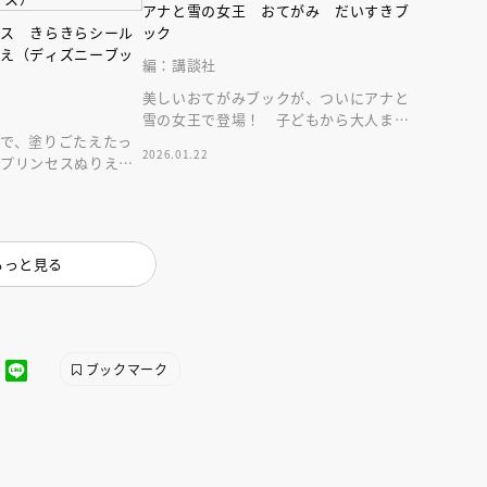
インセミナー 受賞作家
童文学新人賞】受賞作家と前
アナと雪の女王 おてがみ だいすきブ
者が語る「絵本創作実践
員に聞く「児童文学創作セミ
セス きらきらシール
ック
5-10-31
りえ（ディズニーブッ
編：講談社
美しいおてがみブックが、ついにアナと
雪の女王で登場！ 子どもから大人まで
で、塗りごたえたっ
楽しめる１冊です。
2026.01.22
ープリンセスぬりえ。
冊です。
もっと見る
ブックマーク