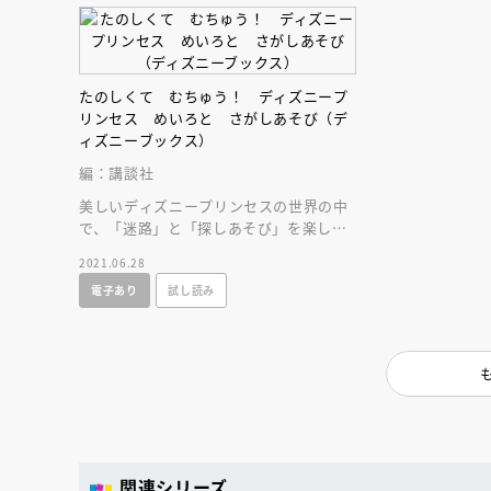
たのしくて むちゅう！ ディズニープ
リンセス めいろと さがしあそび（デ
ィズニーブックス）
編：講談社
美しいディズニープリンセスの世界の中
で、「迷路」と「探しあそび」を楽しも
う！ おうち遊びにもお出かけにもおす
2021.06.28
すめの一冊。
電子あり
試し読み
関連シリーズ