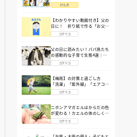
語」６選
げんき
【わかりやすい動画付き】父の
日に！ 折り紙で作る「お父さ
ん」の簡単な折り方
コクリコ
父の日に読みたい！パパ鳥たち
の感動的な子育て生態4選｜図
鑑MOVE
コクリコ
【梅雨】の対策と過ごし方
「洗濯」「紫外線」「エアコ
ン」「ゲリラ豪雨」…〔気象予
コクリコ
報士が完全ガイド〕
ニホンアマガエルはからだの色
が変わる！カエルの体のしくみ
から両生類の特ちょうまで図鑑
コクリコ
MOVEが解説！
「台風・大雨の備え」子どもと