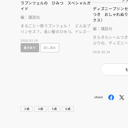
人賞オンラ
ラプンツェルの ひみつ スペシャルガ
と担当編集
イド
ディズニープリン
応募締切
202
つき おしゃれぬ
講座」
編：講談社
クス）
まるごと一冊ラプンツェル！ どんなプ
編：講談社
リンセス？、長い髪のひみつ、ドレスコ
レクションなど、ラプンツェルのすべて
きらきらシールつき
2026.03.19
がわかる！
ぷりの、ディズニ
電子あり
試し読み
楽しく、かわいい１
2026.02.24
share
３歳
４歳
５歳
６歳