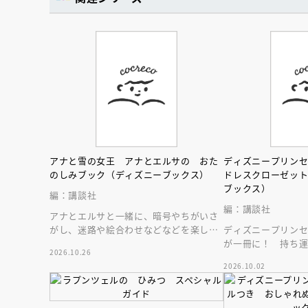
アナと雪の女王 アナとエルサの おた
ディズニープリン
のしみブック（ディズニーブックス）
ドレスクローゼッ
ブックス）
編：講談社
編：講談社
アナとエルサと一緒に、暗号やちがいさ
がし、迷路や絵合わせなどなどを楽しも
ディズニープリン
う！ おでかけにもおうち遊びにも♪
が一冊に！ 持ち
2026.10.26
ーゼット絵本。扉
2026.10.02
の世界へ♪
会員限定
オ
【アーカイ