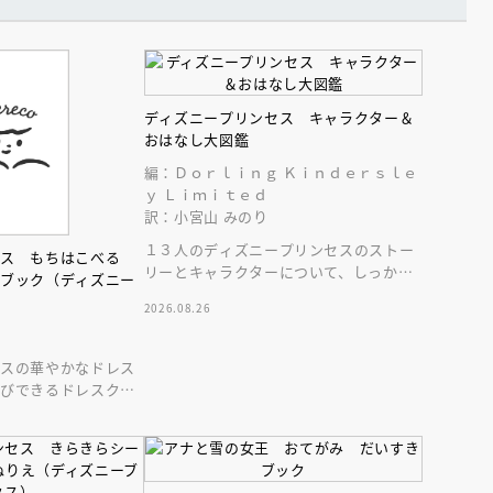
ディズニープリンセス キャラクター＆
おはなし大図鑑
編：Ｄｏｒｌｉｎｇ Ｋｉｎｄｅｒｓｌｅ
ｙ Ｌｉｍｉｔｅｄ
訳：小宮山 みのり
えほん通信
１３人のディズニープリンセスのストー
セス もちはこべる
リーとキャラクターについて、しっかり
トブック（ディズニー
深掘りした図鑑。豪華な保存版！
2026.08.26
セスの華やかなドレス
運びできるドレスクロ
を開いて素敵なドレス
ンライン
会員限定
オンライン
ブ配信中】講談社絵本新
アーカイブ配信中【第67回講