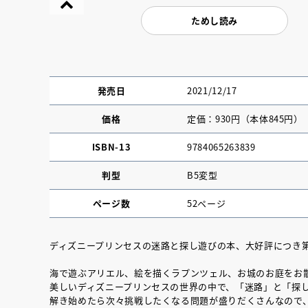
ためし読み
発売日
2021/12/17
価格
定価：930円（本体845円）
ISBN-13
9784065263839
判型
B5変型
ページ数
52ページ
『NO.６再会』
ディズニープリンセスの迷路と探し遊びの本、大好評につき
イト ＃４ 20
海で遊ぶアリエル、絵を描くラプンツェル、お城のお庭をお
美しいディズニープリンセスの世界の中で、「迷路」と「探
2025.02.17
解き始めたら次々挑戦したくなる問題が盛りだくさんなので