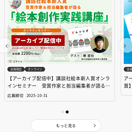
会員限定
オンライン
会
【アーカイブ配信中】講談社絵本新人賞オンラ
ア
インセミナー 受賞作家と担当編集者が語る
賞
「絵本創作実践講座」
作
応募締切
2025-10-31
もっと見る