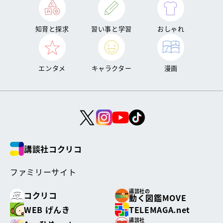
知育と探求
習い事と学習
おしゃれ
エンタメ
キャラクター
漫画
講談社コクリコ
ファミリーサイト
講談社の
コクリコ
動く図鑑MOVE
WEB げんき
TELEMAGA.net
講談社