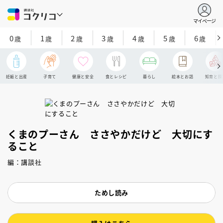
マイページ
0
1
2
3
4
5
6
歳
歳
歳
歳
歳
歳
歳
妊娠と出産
子育て
健康と安全
食とレシピ
暮らし
絵本とお話
知育と探
くまのプーさん ささやかだけど 大切にす
ること
編：講談社
ためし読み