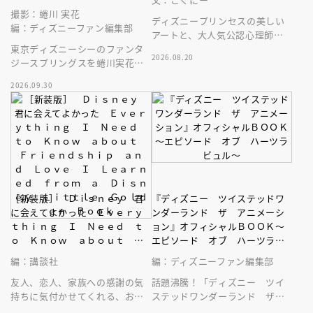
撮影：蜷川 実花
ディズニープリンセスの美しい
編：ディズニーファン編集部
アートと、大人気公認心理師に
東京ディズニーシーのファンタ
よる温かなメッセージ。自己受
2026.08.20
ジースプリングスを蜷川実花が
容ジャーナル・ワークブックの
撮る
決定版！
2026.09.30
［新装版］ Ｄｉｓｎｅｙ 君
『ディズニー ツイステッドワ
に会えてよかった Ｅｖｅｒｙ
ンダーランド ザ アニメーシ
ｔｈｉｎｇ Ｉ Ｎｅｅｄ ｔ
ョン』オフィシャルＢＯＯＫ～
ｏ Ｋｎｏｗ ａｂｏｕｔ Ｆ
エピソード オブ ハーツラビ
ｒｉｅｎｄｓｈｉｐ ａｎｄ
ュル～
編：講談社
編：ディズニーファン編集部
Ｌｏｖｅ Ｉ Ｌｅａｒｎｅ
ｄ ｆｒｏｍ ａ Ｄｉｓｎｅ
友人、恋人、家族への感謝の気
話題沸騰！「ディズニー ツイ
ｙ Ｌｉｔｔｌｅ Ｇｏｌｄｅ
持ちに気付かせてくれる、お守
ステッドワンダーランド ザ
ｎ Ｂｏｏｋ
りのような一冊です。「Ｄｉｓ
アニメーション」の公式ブッ