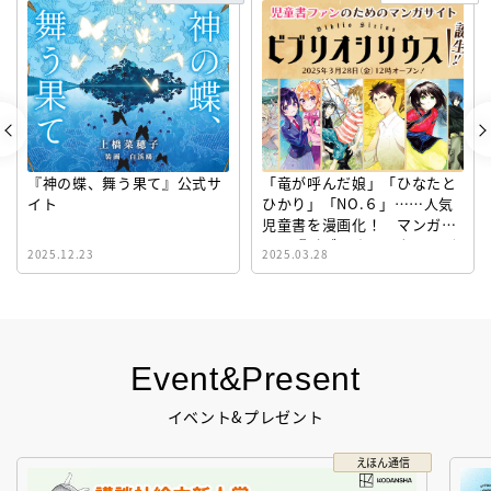
『神の蝶、舞う果て』公式サ
「竜が呼んだ娘」「ひなたと
イト
ひかり」「NO.６」……人気
児童書を漫画化！ マンガサ
イト『ビブリオシリウス』誕
2025.12.23
2025.03.28
生！
Event&Present
イベント&プレゼント
えほん通信