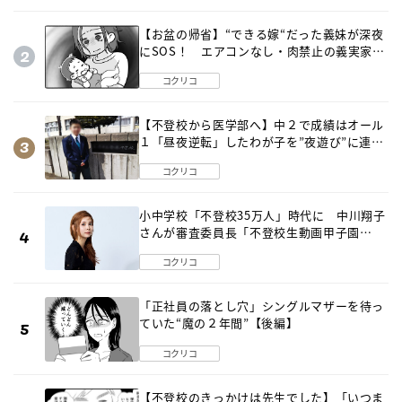
【お盆の帰省】“できる嫁“だった義妹が深夜
にSOS！ エアコンなし・肉禁止の義実家ル
ールに変化が…〈後編〉
コクリコ
【不登校から医学部へ】中２で成績はオール
１「昼夜逆転」したわが子を”夜遊び”に連れ
出した母の気づき
コクリコ
小中学校「不登校35万人」時代に 中川翔子
さんが審査委員長「不登校生動画甲子園
2026」が開催
コクリコ
「正社員の落とし穴」シングルマザーを待っ
ていた“魔の２年間”【後編】
コクリコ
【不登校のきっかけは先生でした】「いつま