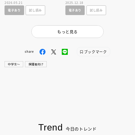
2026.05.21
2025.12.18
ｎｅｙ 君に会えてよかった」
ク！ ボイスキャストインタビ
電子あり
試し読み
電子あり
試し読み
の新装版。
ュー大充実！
もっと見る
ブックマーク
share
中学生〜
保護者向け
Trend
今日のトレンド