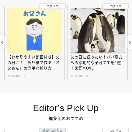
コクリコ
コクリコ
【わかりやすい動画付き】父
父の日に読みたい！パパ鳥た
の日に！ 折り紙で作る「お
ちの感動的な子育て生態4選
父さん」の簡単な折り方
｜図鑑MOVE
2026.05.17
2025.06.13
Editor’s Pick Up
編集部のおすすめ
講談社コクリコ
コクリコ