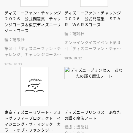
ディズニーファン・チャレンジ
ディズニーファン・チャレンジ
２０２６ 公式問題集 チャレ
２０２６ 公式問題集 ＳＴＡ
ンジコース＆東京ディズニーリ
Ｒ ＷＡＲＳコース
ゾートコース
編：講談社
編：講談社
オンラインクイズイベント第３
第３回「ディズニーファン・チ
回「ディズニーファン・チャレ
ャレンジ」チャレンジコース＆
ンジ」、スター・ウォーズコー
2026.10.22
東京ディズニーリゾートコース
スの問題、答えと解説を収録し
2026.10.22
のすべての問題、答えと解説を
た本です！
収録した本！
東京ディズニーリゾート・フォ
ディズニープリンセス あなた
トグラフィープロジェクト イ
の輝く魔法ノート
マジニング・ザ・マジック カ
構成：講談社
ラー・オブ・ファンタジー
文：こぐにー