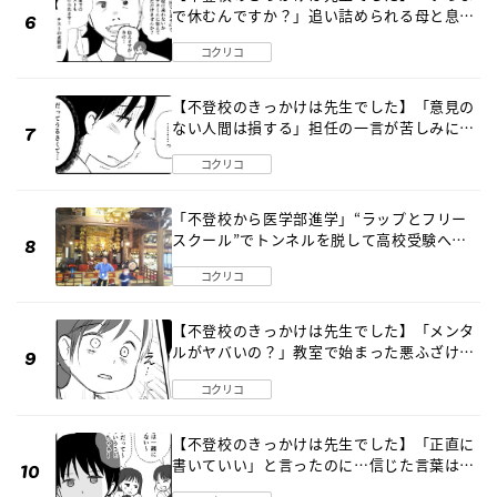
で休むんですか？」追い詰められる母と息子
《第６話》
コクリコ
【不登校のきっかけは先生でした】「意見の
ない人間は損する」担任の一言が苦しみに…
《第１話》
コクリコ
「不登校から医学部進学」“ラップとフリー
スクール”でトンネルを脱して高校受験へ
〔元野球少年の実話〕
コクリコ
【不登校のきっかけは先生でした】「メンタ
ルがヤバいの？」教室で始まった悪ふざけ
《第３話》
コクリコ
【不登校のきっかけは先生でした】「正直に
書いていい」と言ったのに…信じた言葉は噓
だった《第４話》