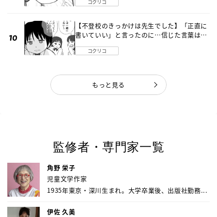
コクリコ
【不登校のきっかけは先生でした】「正直に
書いていい」と言ったのに…信じた言葉は噓
だった《第４話》
コクリコ
もっと見る
監修者・専門家一覧
角野 栄子
児童文学作家
1935年東京・深川生まれ。大学卒業後、出版社勤務...
伊佐 久美