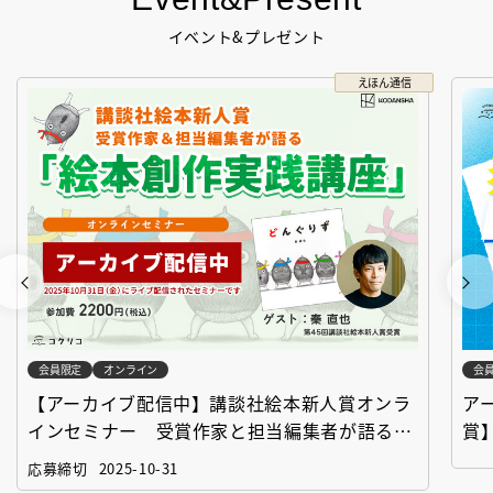
イベント&プレゼント
えほん通信
会員限定
オンライン
会
【アーカイブ配信中】講談社絵本新人賞オンラ
ア
インセミナー 受賞作家と担当編集者が語る
賞
「絵本創作実践講座」
作
応募締切
2025-10-31