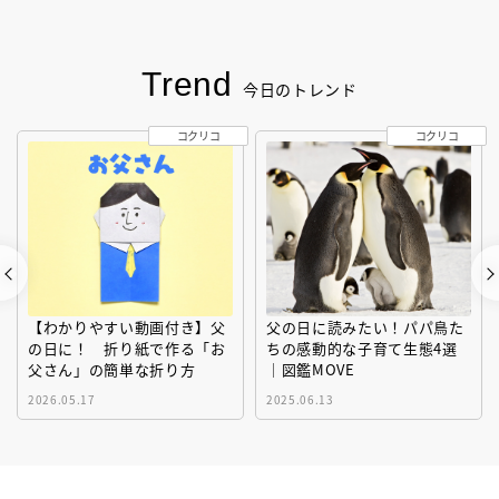
Trend
今日のトレンド
コクリコ
コクリコ
【わかりやすい動画付き】父
父の日に読みたい！パパ鳥た
の日に！ 折り紙で作る「お
ちの感動的な子育て生態4選
父さん」の簡単な折り方
｜図鑑MOVE
2026.05.17
2025.06.13