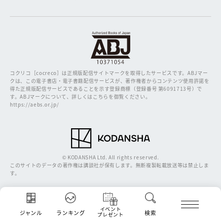
コクリコ［cocreco］は正規版配信サイトマークを取得したサービスです。
ABJマー
クは、この電子書店・電子書籍配信サービスが、著作権者からコンテンツ使用許諾を
得た正規版配信サービスであることを示す登録商標（登録番号 第6091713号）で
す。ABJマークについて、詳しくはこちらを御覧ください。
https://aebs.or.jp/
© KODANSHA Ltd. All rights reserved.
このサイトのデータの著作権は講談社が保有します。無断複製転載放送等は禁止しま
す。
イベント
ジャンル
ランキング
検索
プレゼント