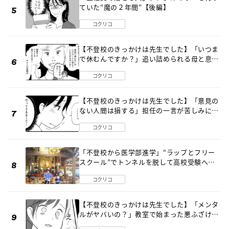
ていた“魔の２年間”【後編】
コクリコ
【不登校のきっかけは先生でした】「いつま
で休むんですか？」追い詰められる母と息子
《第６話》
コクリコ
【不登校のきっかけは先生でした】「意見の
ない人間は損する」担任の一言が苦しみに…
《第１話》
コクリコ
「不登校から医学部進学」“ラップとフリー
スクール”でトンネルを脱して高校受験へ
〔元野球少年の実話〕
コクリコ
【不登校のきっかけは先生でした】「メンタ
ルがヤバいの？」教室で始まった悪ふざけ
《第３話》