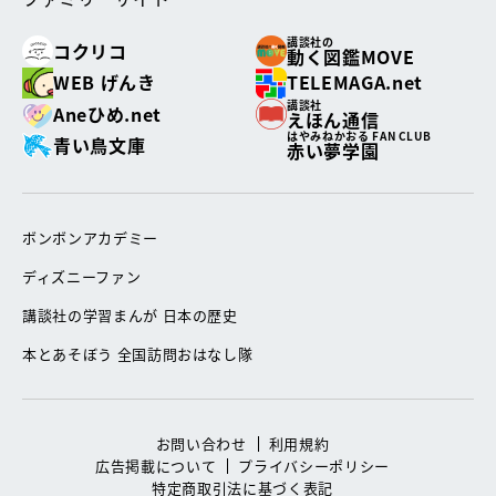
講談社の
コクリコ
動く図鑑MOVE
WEB げんき
TELEMAGA.net
講談社
Aneひめ.net
えほん通信
はやみねかおる FAN CLUB
青い鳥文庫
赤い夢学園
ボンボンアカデミー
ディズニーファン
講談社の学習まんが 日本の歴史
本とあそぼう 全国訪問おはなし隊
お問い合わせ
利用規約
広告掲載について
プライバシーポリシー
特定商取引法に基づく表記