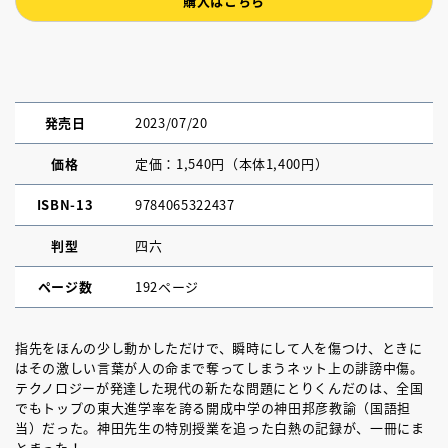
購入はこちら
発売日
2023/07/20
価格
定価：1,540円（本体1,400円）
ISBN-13
9784065322437
判型
四六
ページ数
192ページ
指先をほんの少し動かしただけで、瞬時にして人を傷つけ、ときに
はその激しい言葉が人の命まで奪ってしまうネット上の誹謗中傷。
テクノロジーが発達した現代の新たな問題にとりくんだのは、全国
でもトップの東大進学率を誇る開成中学の神田邦彦教諭（国語担
当）だった。神田先生の特別授業を追った白熱の記録が、一冊にま
とまった！