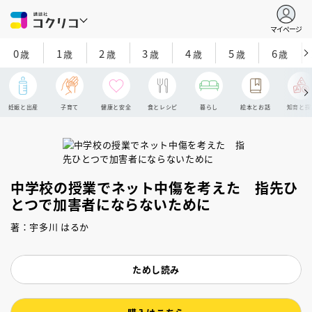
マイページ
0
1
2
3
4
5
6
歳
歳
歳
歳
歳
歳
歳
妊娠と出産
子育て
健康と安全
食とレシピ
暮らし
絵本とお話
知育と探
中学校の授業でネット中傷を考えた 指先ひ
とつで加害者にならないために
著：宇多川 はるか
ためし読み