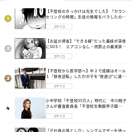
【不登校のきっかけは先生でした】「カウン
セリングの時間」生徒の情報をバラしたの
は…《第２話》
コクリコ
【お盆の帰省】“できる嫁“だった義妹が深夜
にSOS！ エアコンなし・肉禁止の義実家ル
ールに変化が…〈後編〉
コクリコ
【不登校から医学部へ】中２で成績はオール
１「昼夜逆転」したわが子を”夜遊び”に連れ
出した母の気づき
コクリコ
小中学校「不登校35万人」時代に 中川翔子
さんが審査委員長「不登校生動画甲子園
2026」が開催
コクリコ
「正社員の落とし穴」シングルマザーを待っ