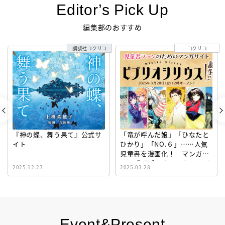
Editor’s Pick Up
編集部のおすすめ
講談社コクリコ
コクリコ
『神の蝶、舞う果て』公式サ
「竜が呼んだ娘」「ひなたと
イト
ひかり」「NO.６」……人気
児童書を漫画化！ マンガサ
イト『ビブリオシリウス』誕
2025.12.23
2025.03.28
生！
Event&Present