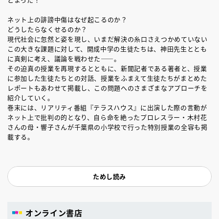
ネット上の誹謗中傷はなぜ起こるのか？
どうしたらなくせるのか？
現代社会に忽然と姿を現し、いまだ解決の糸口さえつかめていない
この大きな課題に対して、開成中学の生徒たちは、神田先生ととも
に真剣に考え、議論を戦わせた――。
その迫真の授業を再現するとともに、新聞記者である著者と、授業
に参加した生徒たちとの対話、授業をふまえて生徒たちがまとめた
レポートもあわせて掲載し、この問題へのさまざまなアプローチを
紹介していく。
巻末には、リアリティ番組『テラスハウス』に出演した際の言動が
ネット上で批判の的となり、自ら命を絶ったプロレスラー・木村花
さんの母・響子さんが千葉県の小学校で行った特別授業の全容も掲
載する。
ためし読み
オンライン書店