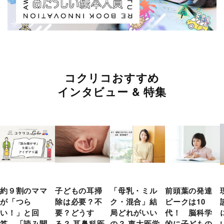
コクリコおすすめ
インタビュー & 特集
約９割のママ
子どもの耳掃
「母乳・ミル
前頭葉の発達
が「つら
除は必要？不
ク・混合」結
ピークは10
い！」と回
要？どうす
局どれがいい
代！ 脳科学
答 「読み聞
る？ 耳鼻科医
の？ 東大医学
的に子どもの