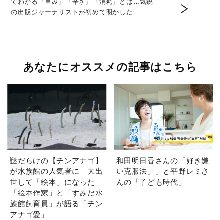
てわかる「重み」「辛さ」「消耗」とは…気鋭
の出版ジャーナリストが初めて明かした
あなたにオススメの記事はこちら
謎だらけの【チンアナゴ】
和田明日香さんの「好き嫌
が水族館の人気者に 大出
い克服法」」と平野レミさ
世して「絵本」になった
んの「子ども時代」
「絵本作家」と「すみだ水
族館飼育員」が語る「チン
アナゴ愛」