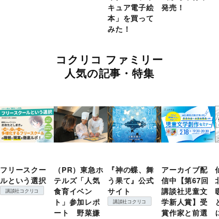
キュア電子絵
発売！
本」を買って
みた！
コクリコ ファミリー
人気の記事・特集
フリースクー
（PR）東急ホ
『神の蝶、舞
アーカイブ配
ルという選択
テルズ「人気
う果て』公式
信中【第67回
食育イベン
サイト
講談社児童文
講談社コクリコ
ト」参加レポ
学新人賞】受
講談社コクリコ
ート 野菜嫌
賞作家と前選