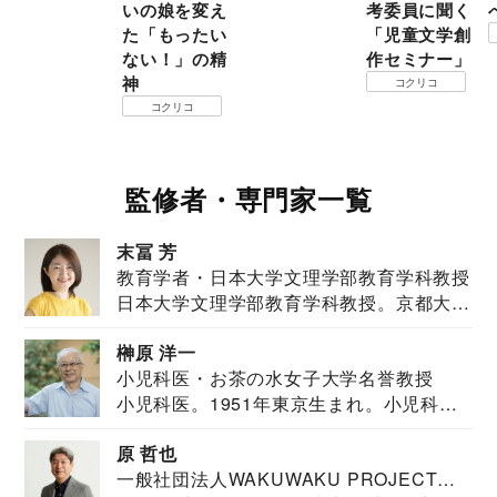
いの娘を変え
考委員に聞く
た「もったい
「児童文学創
ない！」の精
作セミナー」
神
コクリコ
コクリコ
監修者・専門家一覧
末冨 芳
教育学者・日本大学文理学部教育学科教授
日本大学文理学部教育学科教授。京都大学
教育学部卒業...
榊原 洋一
小児科医・お茶の水女子大学名誉教授
小児科医。1951年東京生まれ。小児科
医。東京大学...
原 哲也
一般社団法人WAKUWAKU PROJECT