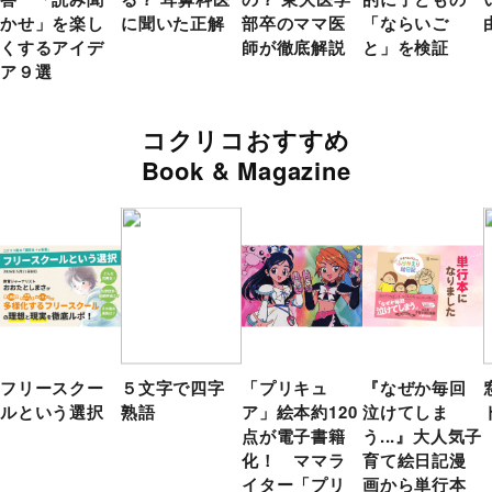
かせ」を楽し
に聞いた正解
部卒のママ医
「ならいご
くするアイデ
師が徹底解説
と」を検証
ア９選
コクリコおすすめ
Book & Magazine
フリースクー
５文字で四字
「プリキュ
『なぜか毎回
ルという選択
熟語
ア」絵本約120
泣けてしま
点が電子書籍
う...』大人気子
化！ ママラ
育て絵日記漫
イター「プリ
画から単行本