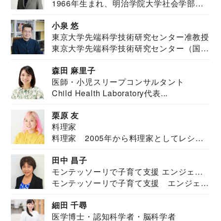
1966年生まれ、明治学院大学社会学部福
JAPAN代表・言語聴覚士・社会福祉士
祉学科卒業...
小泉 悠
東京大学先端科学技術研究センター准教授
東京大学先端科学技術研究センター（国際
安全保障構想...
森田 麻里子
医師・小児スリープコンサルタント
Child Health Laboratory代表...
栗原 友
料理家
料理家 2005年から料理家としてレシピ
を紹介。東...
田中 昌子
モンテッソーリで子育て支援 エンジェル
モンテッソーリで子育て支援 エンジェル
ズハウス研究所所長
ズハウス研究...
細田 千尋
医学博士・認知科学者・脳科学者