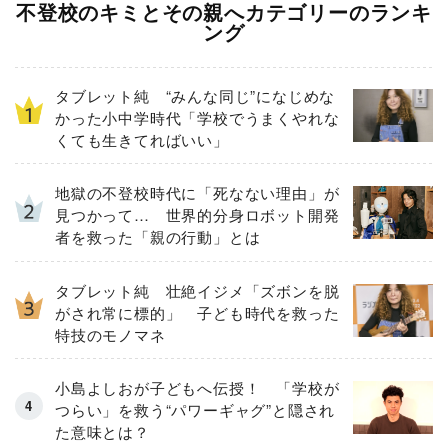
不登校のキミとその親へカテゴリーのランキ
ング
タブレット純 “みんな同じ”になじめな
かった小中学時代「学校でうまくやれな
くても生きてればいい」
地獄の不登校時代に「死なない理由」が
見つかって… 世界的分身ロボット開発
者を救った「親の行動」とは
タブレット純 壮絶イジメ「ズボンを脱
がされ常に標的」 子ども時代を救った
特技のモノマネ
小島よしおが子どもへ伝授！ 「学校が
つらい」を救う“パワーギャグ”と隠され
た意味とは？