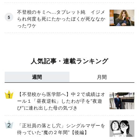
不登校のキミへ…タブレット純 イジメ
られ何度も死にたかったぼくが死ななか
ったワケ
人気記事・連載ランキング
週間
月間
【不登校から医学部へ】中２で成績はオ
ール１「昼夜逆転」したわが子を”夜遊
び”に連れ出した母の気づき
「正社員の落とし穴」シングルマザーを
待っていた“魔の２年間”【後編】