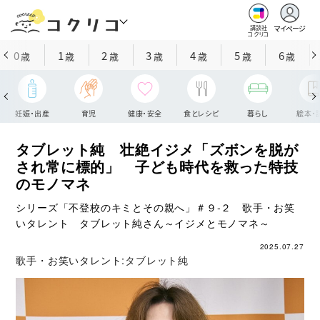
マイページ
講談社
コクリコ
0
1
2
3
4
5
6
歳
歳
歳
歳
歳
歳
歳
妊娠・出産
育児
健康・安全
食とレシピ
暮らし
絵本・
タブレット純 壮絶イジメ「ズボンを脱が
され常に標的」 子ども時代を救った特技
のモノマネ
シリーズ「不登校のキミとその親へ」＃９‐２ 歌手・お笑
いタレント タブレット純さん～イジメとモノマネ～
2025.07.27
歌手・お笑いタレント:
タブレット純