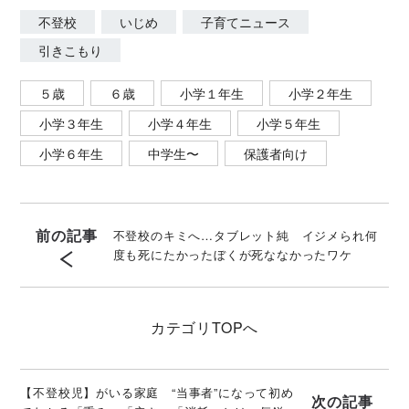
不登校
いじめ
子育てニュース
引きこもり
５歳
６歳
小学１年生
小学２年生
小学３年生
小学４年生
小学５年生
小学６年生
中学生〜
保護者向け
前の記事
不登校のキミへ…タブレット純 イジメられ何
度も死にたかったぼくが死ななかったワケ
カテゴリ
TOPへ
【不登校児】がいる家庭 “当事者”になって初め
次の記事