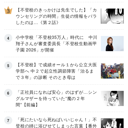
【不登校のきっかけは先生でした】「カ
ウンセリングの時間」生徒の情報をバラ
したのは…《第２話》
小中学校「不登校35万人」時代に 中川
翔子さんが審査委員長「不登校生動画甲
子園 2026」が開催
【不登校】で成績オール１から公立大医
学部へ 中２で起立性調節障害「治るま
で３年」の診断 そのとき母は
「正社員になれば安心」のはずが…シン
グルマザーを待っていた“魔の２年
間”【前編】
「死にたいなら死ねばいいじゃん！」不
登校の姉に浴びせてしまった言葉【番外