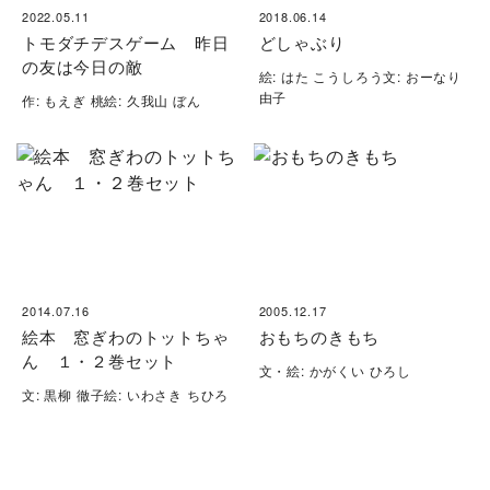
2022.05.11
2018.06.14
トモダチデスゲーム 昨日
どしゃぶり
の友は今日の敵
絵: はた こうしろう文: おーなり
由子
作: もえぎ 桃絵: 久我山 ぼん
2014.07.16
2005.12.17
絵本 窓ぎわのトットちゃ
おもちのきもち
ん １・２巻セット
文・絵: かがくい ひろし
文: 黒柳 徹子絵: いわさき ちひろ