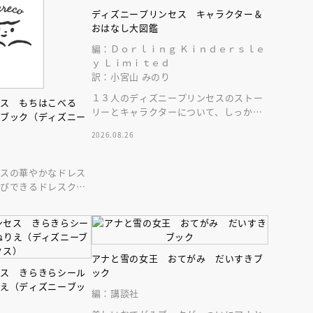
インセミナー 受賞作家
童文学新人賞】受賞作家と前
ディズニープリンセス キャラクター＆
者が語る「絵本創作実践
員に聞く「児童文学創作セミ
おはなし大図鑑
5-10-31
編：Ｄｏｒｌｉｎｇ Ｋｉｎｄｅｒｓｌｅ
ｙ Ｌｉｍｉｔｅｄ
訳：小宮山 みのり
１３人のディズニープリンセスのストー
セス もちはこべる
リーとキャラクターについて、しっかり
トブック（ディズニー
深掘りした図鑑。豪華な保存版！
2026.08.26
セスの華やかなドレス
運びできるドレスクロ
を開いて素敵なドレス
アナと雪の女王 おてがみ だいすきブ
セス きらきらシール
ック
りえ（ディズニーブッ
編：講談社