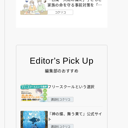
家族の命を守る事前対策を「防
災アドバイザー」が解説
コクリコ
Editor’s Pick Up
編集部のおすすめ
フリースクールという選択
講談社コクリコ
『神の蝶、舞う果て』公式サイ
ト
講談社コクリコ