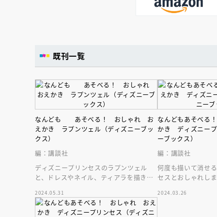
既刊一覧
なんども あそべる！ おしゃれ お
なんどもあそべる
えかき ラプンツェル（ディズニーブッ
かき ディズニー
クス）
ーブックス）
編：講談社
編：講談社
ディズニープリンセスのラプンツェル
何度も描いて消せ
と、ドレスやネイル、ティアラを描きま
セスとおしゃれし
しょ！ なんども描いて消せる大人気の
ス・ヘア・バック
2024.05.31
2024.03.26
おえかき絵本
を詰め込んだ１冊