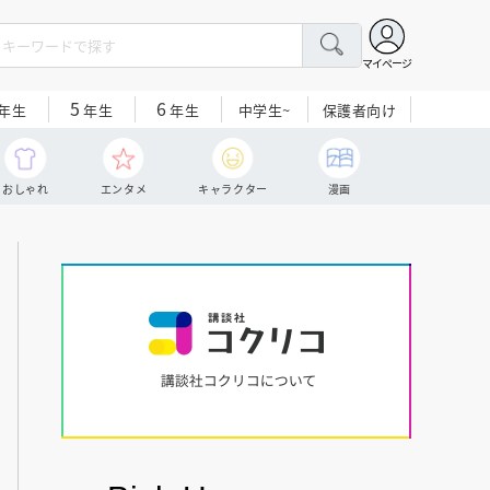
マイページ
5
6
中学生~
保護者向け
年生
年生
年生
おしゃれ
エンタメ
キャラクター
漫画