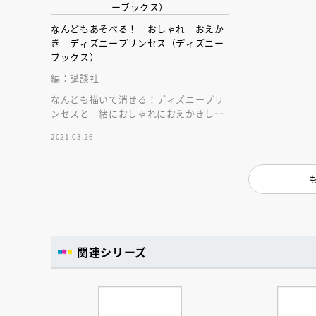
なんどもあそべる！ おしゃれ おえか
き ディズニープリンセス（ディズニー
ブックス）
編：講談社
なんども描いて消せる！ディズニープリ
ンセスと一緒におしゃれにおえかきしま
しょ！ドレス・メイク・ネイル、プリン
2021.03.26
セスの顔もかける
関連シリーズ
会員限定
オ
【アーカイ