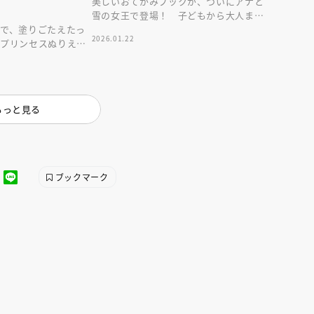
美しいおてがみブックが、ついにアナと
雪の女王で登場！ 子どもから大人まで
で、塗りごたえたっ
楽しめる１冊です。
2026.01.22
ープリンセスぬりえ。
冊です。
もっと見る
ブックマーク