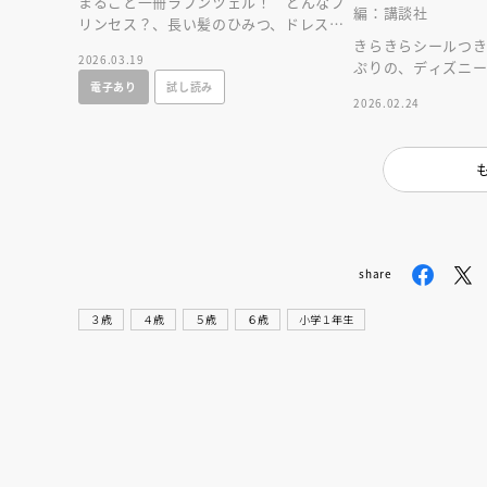
まるごと一冊ラプンツェル！ どんなプ
編：講談社
リンセス？、長い髪のひみつ、ドレスコ
レクションなど、ラプンツェルのすべて
きらきらシールつき
2026.03.19
がわかる！
ぷりの、ディズニ
電子あり
試し読み
楽しく、かわいい１
2026.02.24
share
３歳
４歳
５歳
６歳
小学１年生