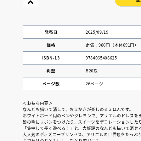
発売日
2025/09/19
価格
定価：980円（本体891円）
ISBN-13
9784065406625
判型
B20取
ページ数
26ページ
＜おもな内容＞
なんども描いて消して、おえかきが楽しめるえほんです。
『NO.６再会』
ホワイトボード用のペンやクレヨンで、アリエルのドレスを
イト ＃４ 20
髪の毛にリボンをつけたり、スイーツをデコレーションした
「集中して長く遊べる！」と、大好評のなんども描いて消せ
大人気のディズニープリンセス、アリエルの世界観をたっぷ
2025.02.17
おでかけのおともにも。ひとり遊びにも。