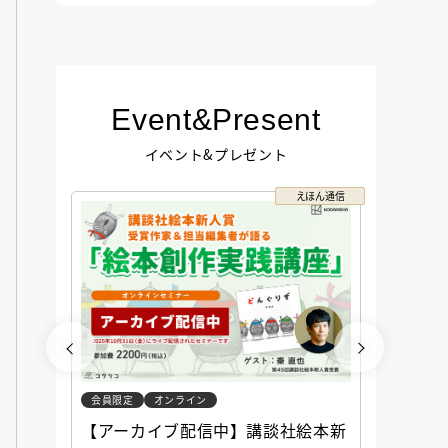
Event&Present
イベント&プレゼント
コクリコ
えほん通信
会員限定
オンライン
会員限定
談社児
【アーカイブ配信中】講談社絵本新
アーカ