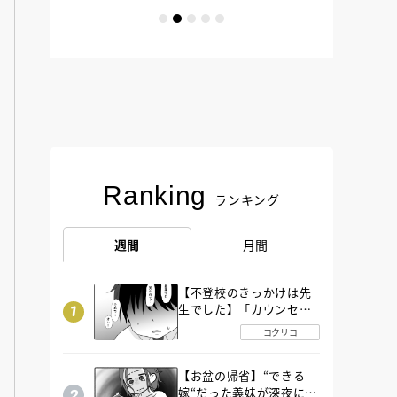
Ranking
ランキング
週間
月間
【不登校のきっかけは先
生でした】「カウンセリ
ングの時間」生徒の情報
コクリコ
をバラしたのは…《第２
話》
【お盆の帰省】“できる
嫁“だった義妹が深夜に