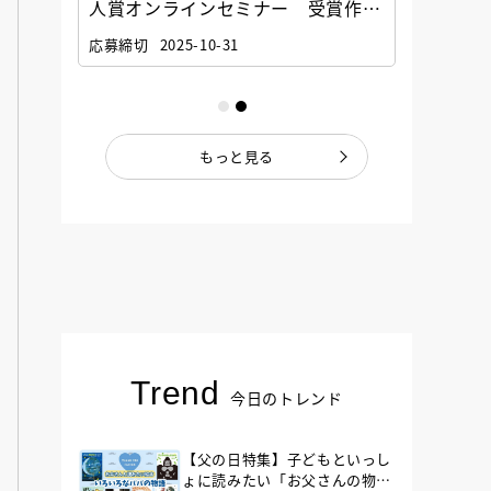
選考委
人賞オンラインセミナー 受賞作家
童文学
ナー」
と担当編集者が語る「絵本創作実践
員に聞
応募締切
2025-10-31
講座」
もっと見る
Trend
今日のトレンド
【父の日特集】子どもといっし
ょに読みたい「お父さんの物