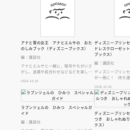
人賞オンラ
と担当編集
応募締切
202
講座」
アナと雪の女王 アナとエルサの おた
ディズニープリン
のしみブック（ディズニーブックス）
ドレスクローゼッ
ブックス）
編：講談社
編：講談社
アナとエルサと一緒に、暗号やちがいさ
がし、迷路や絵合わせなどなどを楽しも
ディズニープリン
う！ おでかけにもおうち遊びにも♪
が一冊に！ 持ち
2026.10.26
ーゼット絵本。扉
2026.10.02
の世界へ♪
ラプンツェルの ひみつ スペシャルガ
イド
ディズニープリン
つき おしゃれぬ
編：講談社
クス）