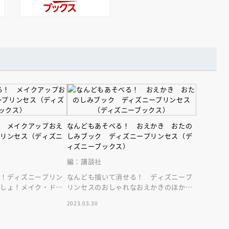
！ メイクアップおえ
なんどもあそべる！ おえかき おたの
プリンセス（ディズニ
しみブック ディズニープリンセス（デ
ィズニーブックス）
編：講談社
る！ディズニープリン
なんども描いて消せる！ ディズニープ
ましょ！メイク・ドレ
リンセスのおしゃれなおえかきのほか
などお子さんの大好き
に、楽しい遊びも加わったもりだくさん
2023.03.30
の一冊♪