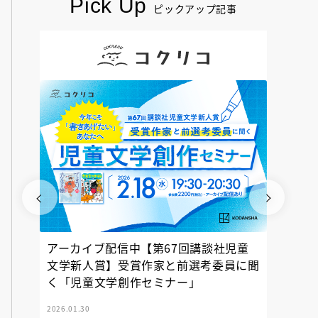
Pick Up
ピックアップ記事
アーカイブ配信中【第67回講談社児童
『神の
文学新人賞】受賞作家と前選考委員に聞
く「児童文学創作セミナー」
2026.01.30
2025.12.23