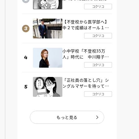
SOS！ エアコンなし・
コクリコ
肉禁止の義実家ルールに
変化が…〈後編〉
【不登校から医学部へ】
中２で成績はオール１
「昼夜逆転」したわが子
コクリコ
を”夜遊び”に連れ出した
母の気づき
小中学校「不登校35万
人」時代に 中川翔子さ
んが審査委員長「不登校
コクリコ
生動画甲子園 2026」が開
催
「正社員の落とし穴」シ
ングルマザーを待ってい
た“魔の２年間”【後編】
コクリコ
もっと見る