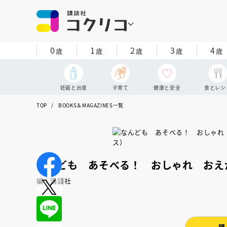
0
1
2
3
4
歳
歳
歳
歳
歳
妊娠と出産
子育て
健康と安全
食とレシ
TOP
BOOKS＆MAGAZINES一覧
なんども あそべる！ おしゃれ おえ
編：講談社
購