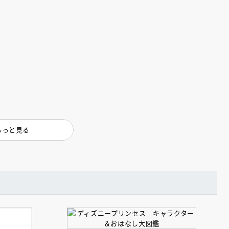
えほん通信
もっと見る
ンライン
会員限定
オンライン
ブ配信中】講談社絵本新
アーカイブ配信中【第67回講