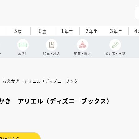
5
6
1
2
3
4
歳
歳
年生
年生
年生
ピ
暮らし
絵本とお話
知育と探求
習い事と学習
かき アリエル（ディズニーブックス）
入はこちら