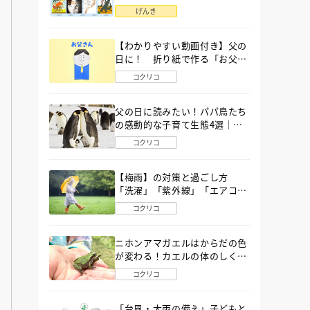
語」６選
げんき
【わかりやすい動画付き】父の
日に！ 折り紙で作る「お父さ
ん」の簡単な折り方
コクリコ
父の日に読みたい！パパ鳥たち
の感動的な子育て生態4選｜図
鑑MOVE
コクリコ
【梅雨】の対策と過ごし方
「洗濯」「紫外線」「エアコ
ン」「ゲリラ豪雨」…〔気象予
コクリコ
報士が完全ガイド〕
ニホンアマガエルはからだの色
が変わる！カエルの体のしくみ
から両生類の特ちょうまで図鑑
コクリコ
MOVEが解説！
「台風・大雨の備え」子どもと