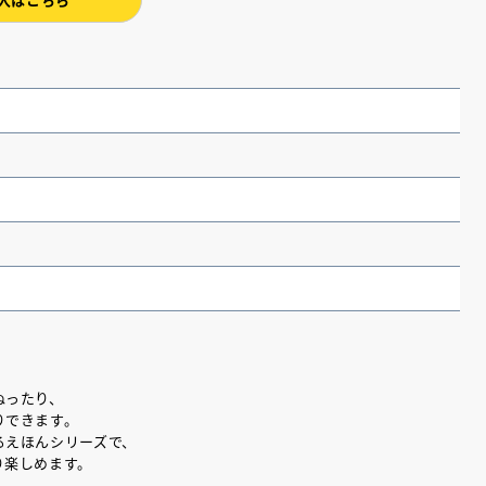
（あさのあつこ）特設サ
フリースクールという選択
ぬったり、
26年９月30日発売決定！
りできます。
るえほんシリーズで、
り楽しめます。
2026.03.31