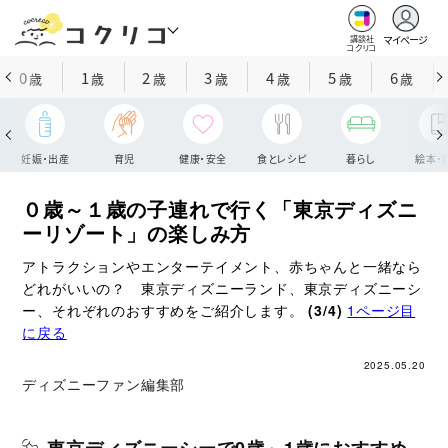
マイページ
講談社
コクリコ
0
1
2
3
4
5
6
歳
歳
歳
歳
歳
歳
歳
妊娠・出産
育児
健康・安全
食とレシピ
暮らし
絵本・
０歳～１歳の子連れで行く「東京ディズニ
ーリゾート」の楽しみ方
アトラクションやエンターテイメント、赤ちゃんと一緒なら
どれがいいの？ 東京ディズニーランド、東京ディズニーシ
ー、それぞれのおすすめをご紹介します。
(3/4)
1ページ目
に戻る
2025.05.20
ディズニーファン編集部