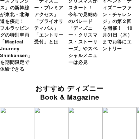
ースプリング
「ディズニ
クリスマスが
イベント「デ
ス」の新幹線
ー・プレミア
スタート！
ィズニーファ
が東北・北海
アクセス」
今年で見納め
ン・チャレン
道を疾走！
「プライオリ
のパレード
ジ」の第２回
フルラッピン
ティパス」
「ディズニ
を開催！ 10
グの特別車両
「エントリー
ー・クリスマ
月31日（木）
「Magical
受付」とは
ス・ストーリ
までお得にエ
Journey
ーズ」やスペ
ントリー
Shinkansen」
シャルメニュ
を期間限定で
ーは必見
体験できる
おすすめ ディズニー
Book & Magazine