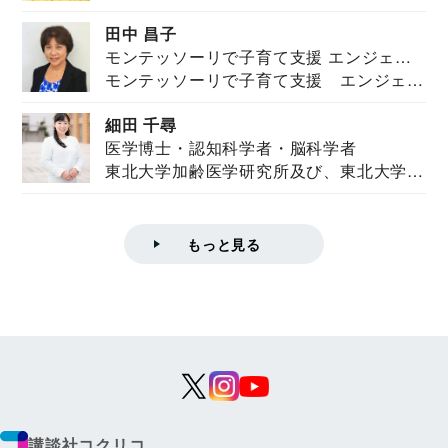
を紹介。東...
田中 昌子
モンテッソーリで子育て支援 エンジェル
モンテッソーリで子育て支援 エンジェル
ズハウス研究所所長
ズハウス研究...
細田 千尋
医学博士・認知科学者・脳科学者
東北大学加齢医学研究所及び、東北大学大
学院情報科学...
もっと見る
講談社コクリコ