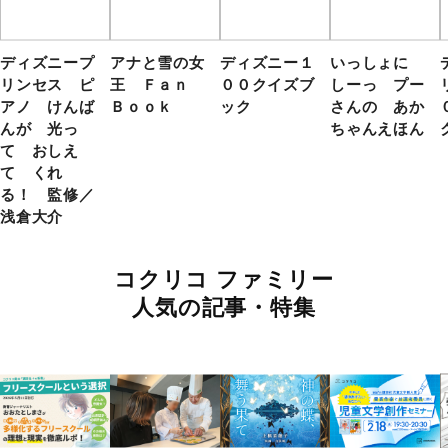
ディズニープ
アナと雪の女
ディズニー１
いっしょに
リンセス ピ
王 Ｆａｎ
００クイズブ
しーっ プー
アノ けんば
Ｂｏｏｋ
ック
さんの あか
んが 光っ
ちゃんえほん
て おしえ
て くれ
る！ 監修／
浅倉大介
コクリコ ファミリー
人気の記事・特集