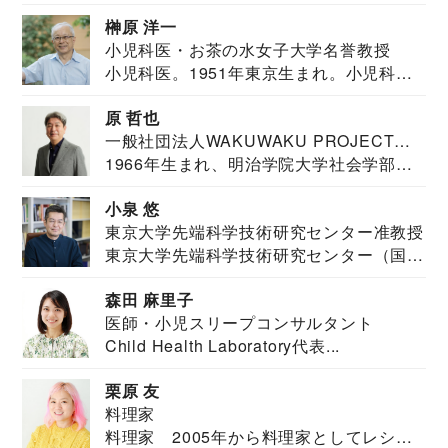
教育学部卒業...
榊原 洋一
小児科医・お茶の水女子大学名誉教授
小児科医。1951年東京生まれ。小児科
医。東京大学...
原 哲也
一般社団法人WAKUWAKU PROJECT
1966年生まれ、明治学院大学社会学部福
JAPAN代表・言語聴覚士・社会福祉士
祉学科卒業...
小泉 悠
東京大学先端科学技術研究センター准教授
東京大学先端科学技術研究センター（国際
安全保障構想...
森田 麻里子
医師・小児スリープコンサルタント
Child Health Laboratory代表...
栗原 友
料理家
料理家 2005年から料理家としてレシピ