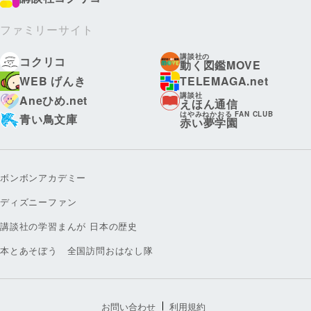
ファミリーサイト
講談社の
コクリコ
動く図鑑MOVE
WEB げんき
TELEMAGA.net
講談社
Aneひめ.net
えほん通信
はやみねかおる FAN CLUB
青い鳥文庫
赤い夢学園
ボンボンアカデミー
ディズニーファン
講談社の学習まんが 日本の歴史
本とあそぼう 全国訪問おはなし隊
お問い合わせ
利用規約