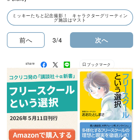
ミッキーたちと記念撮影！ キャラクターグリーティン
グ施設はマスト
前へ
3/4
次へ
share
ブックマーク