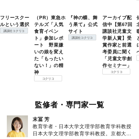
フリースクー
（PR）東急ホ
『神の蝶、舞
アーカイブ配
ルという選択
テルズ「人気
う果て』公式
信中【第67回
食育イベン
サイト
講談社児童文
講談社コクリコ
ト」参加レポ
学新人賞】受
講談社コクリコ
ート 野菜嫌
賞作家と前選
いの娘を変え
考委員に聞く
た「もったい
「児童文学創
ない！」の精
作セミナー」
神
コクリコ
コクリコ
監修者・専門家一覧
末冨 芳
教育学者・日本大学文理学部教育学科教授
日本大学文理学部教育学科教授。京都大学