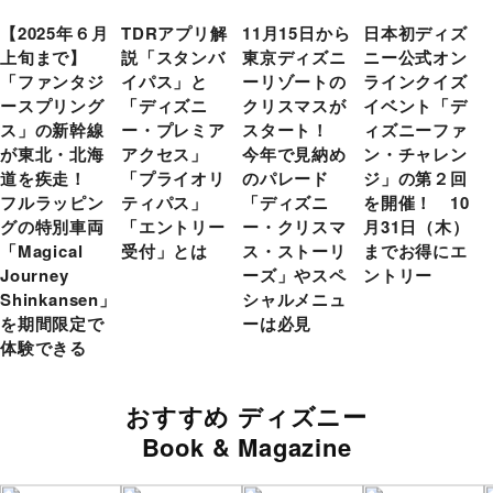
【2025年６月
TDRアプリ解
11月15日から
日本初ディズ
上旬まで】
説「スタンバ
東京ディズニ
ニー公式オン
「ファンタジ
イパス」と
ーリゾートの
ラインクイズ
ースプリング
「ディズニ
クリスマスが
イベント「デ
ス」の新幹線
ー・プレミア
スタート！
ィズニーファ
が東北・北海
アクセス」
今年で見納め
ン・チャレン
道を疾走！
「プライオリ
のパレード
ジ」の第２回
フルラッピン
ティパス」
「ディズニ
を開催！ 10
グの特別車両
「エントリー
ー・クリスマ
月31日（木）
「Magical
受付」とは
ス・ストーリ
までお得にエ
Journey
ーズ」やスペ
ントリー
Shinkansen」
シャルメニュ
を期間限定で
ーは必見
体験できる
おすすめ ディズニー
Book & Magazine