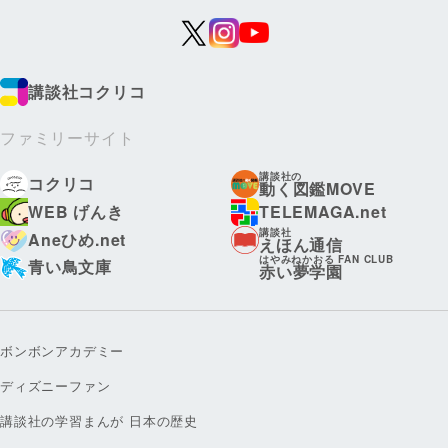
講談社コクリコ
ファミリーサイト
講談社の
コクリコ
動く図鑑MOVE
WEB げんき
TELEMAGA.net
講談社
Aneひめ.net
えほん通信
はやみねかおる FAN CLUB
青い鳥文庫
赤い夢学園
ボンボンアカデミー
ディズニーファン
講談社の学習まんが 日本の歴史