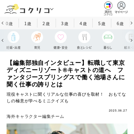
マイページ
講談社
コクリコ
0
1
2
3
4
5
6
歳
歳
歳
歳
歳
歳
歳
妊娠・出産
育児
健康・安全
食とレシピ
暮らし
絵本・
【編集部独自インタビュー】転職して東京
ディズニーリゾート®キャストの道へ フ
ァンタジースプリングスで働く池場さんに
聞く仕事の誇りとは
現役キャストに聞くリアルな仕事の喜びを取材！ おもてな
しの極意が学べるミニクイズも
2025.06.27
海外キャラクター編集チーム