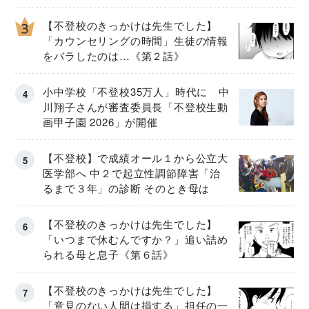
【不登校のきっかけは先生でした】
「カウンセリングの時間」生徒の情報
をバラしたのは…《第２話》
小中学校「不登校35万人」時代に 中
川翔子さんが審査委員長「不登校生動
画甲子園 2026」が開催
【不登校】で成績オール１から公立大
医学部へ 中２で起立性調節障害「治
るまで３年」の診断 そのとき母は
【不登校のきっかけは先生でした】
「いつまで休むんですか？」追い詰め
られる母と息子《第６話》
【不登校のきっかけは先生でした】
「意見のない人間は損する」担任の一