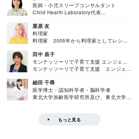
医師・小児スリープコンサルタント
Child Health Laboratory代表...
栗原 友
料理家
料理家 2005年から料理家としてレシピ
を紹介。東...
田中 昌子
モンテッソーリで子育て支援 エンジェル
モンテッソーリで子育て支援 エンジェル
ズハウス研究所所長
ズハウス研究...
細田 千尋
医学博士・認知科学者・脳科学者
東北大学加齢医学研究所及び、東北大学大
学院情報科学...
もっと見る