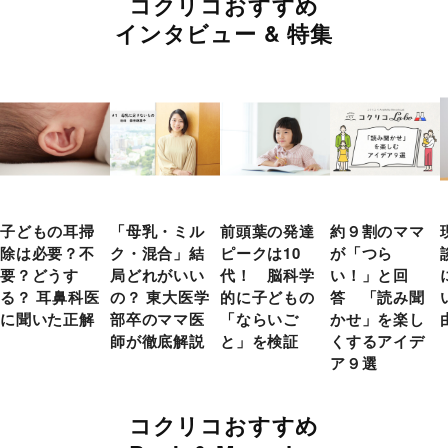
コクリコおすすめ
インタビュー & 特集
子どもの耳掃
「母乳・ミル
前頭葉の発達
約９割のママ
除は必要？不
ク・混合」結
ピークは10
が「つら
要？どうす
局どれがいい
代！ 脳科学
い！」と回
る？ 耳鼻科医
の？ 東大医学
的に子どもの
答 「読み聞
に聞いた正解
部卒のママ医
「ならいご
かせ」を楽し
師が徹底解説
と」を検証
くするアイデ
ア９選
コクリコおすすめ