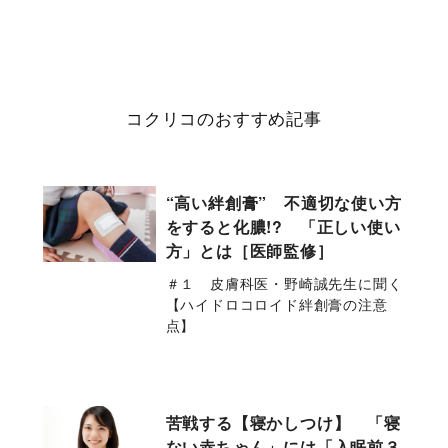
コクリコのおすすめ記事
“高い絆創膏” 不適切な使い方
をすると化膿!? 「正しい使い
方」とは［医師監修］
＃１ 皮膚科医・野崎誠先生に聞く
【ハイドロコロイド絆創膏の注意
点】
苦戦する【寝かしつけ】 「寝
ない赤ちゃん」には「入眠前３