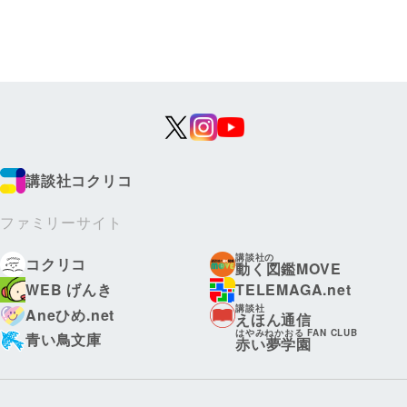
講談社コクリコ
ファミリーサイト
講談社の
コクリコ
動く図鑑MOVE
WEB げんき
TELEMAGA.net
講談社
Aneひめ.net
えほん通信
はやみねかおる FAN CLUB
青い鳥文庫
赤い夢学園