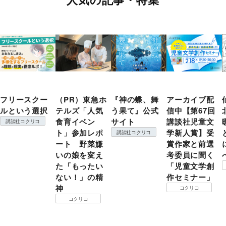
フリースクー
（PR）東急ホ
『神の蝶、舞
アーカイブ配
ルという選択
テルズ「人気
う果て』公式
信中【第67回
食育イベン
サイト
講談社児童文
講談社コクリコ
ト」参加レポ
学新人賞】受
講談社コクリコ
ート 野菜嫌
賞作家と前選
いの娘を変え
考委員に聞く
た「もったい
「児童文学創
ない！」の精
作セミナー」
神
コクリコ
コクリコ