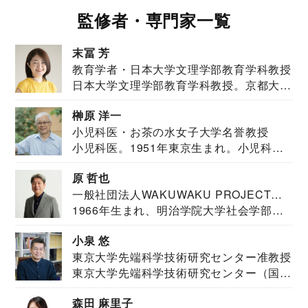
監修者・専門家一覧
末冨 芳
教育学者・日本大学文理学部教育学科教授
日本大学文理学部教育学科教授。京都大学
教育学部卒業...
榊原 洋一
小児科医・お茶の水女子大学名誉教授
小児科医。1951年東京生まれ。小児科
医。東京大学...
原 哲也
一般社団法人WAKUWAKU PROJECT
1966年生まれ、明治学院大学社会学部福
JAPAN代表・言語聴覚士・社会福祉士
祉学科卒業...
小泉 悠
東京大学先端科学技術研究センター准教授
東京大学先端科学技術研究センター（国際
安全保障構想...
森田 麻里子