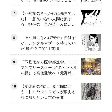
《第６話》
【不登校のきっかけは先生でし
た】「意見のない人間は損す
る」担任の一言が苦しみに…
《第１話》
「正社員になれば安心」のはず
が…シングルマザーを待ってい
た“魔の２年間”【前編】
「不登校から医学部進学」“ラッ
プとフリースクール”でトンネル
を脱して高校受験へ〔元野球少
年の実話〕
【夏休みの宿題、まだ間に合
う！】ミヤマクワガタが消える
前に知りたい日本の異変