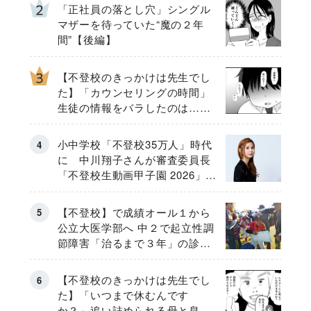
「正社員の落とし穴」シングル
マザーを待っていた“魔の２年
間”【後編】
【不登校のきっかけは先生でし
た】「カウンセリングの時間」
生徒の情報をバラしたのは…
《第２話》
小中学校「不登校35万人」時代
に 中川翔子さんが審査委員長
「不登校生動画甲子園 2026」が
開催
【不登校】で成績オール１から
公立大医学部へ 中２で起立性調
節障害「治るまで３年」の診断
そのとき母は
【不登校のきっかけは先生でし
た】「いつまで休むんです
か？」追い詰められる母と息子