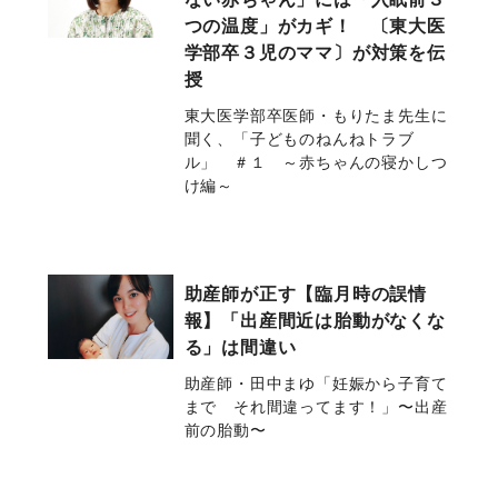
つの温度」がカギ！ 〔東大医
学部卒３児のママ〕が対策を伝
授
東大医学部卒医師・もりたま先生に
聞く、「子どものねんねトラブ
ル」 ＃１ ～赤ちゃんの寝かしつ
け編～
助産師が正す【臨月時の誤情
報】「出産間近は胎動がなくな
る」は間違い
助産師・田中まゆ「妊娠から子育て
まで それ間違ってます！」〜出産
前の胎動〜