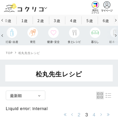
マイページ
講談社
コクリコ
0
1
2
3
4
5
6
歳
歳
歳
歳
歳
歳
歳
妊娠・出産
育児
健康・安全
食とレシピ
暮らし
絵本・
TOP
松丸先生レシピ
松丸先生レシピ
Liquid error: internal
2
3
4