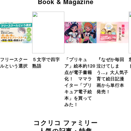
Book & Magazine
フリースクー
５文字で四字
「プリキュ
『なぜか毎回
ルという選択
熟語
ア」絵本約120
泣けてしま
点が電子書籍
う...』大人気子
化！ ママラ
育て絵日記漫
イター「プリ
画から単行本
キュア電子絵
発売！
本」を買って
みた！
コクリコ ファミリー
人気の記事・特集