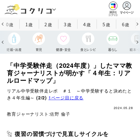
マイページ
講談社
コクリコ
0
1
2
3
4
5
6
歳
歳
歳
歳
歳
歳
歳
妊娠・出産
育児
健康・安全
食とレシピ
暮らし
絵本・
「中学受験伴走（2024年度）」したママ教
育ジャーナリストが明かす「４年生：リア
ルロードマップ」
リアル中学受験伴走レポ ＃１ ～中学受験すると決めたと
き４年生編～
(2/2)
1ページ目に戻る
2024.05.28
教育ジャーナリスト:
佐野 倫子
復習の習慣づけで見直しサイクルを