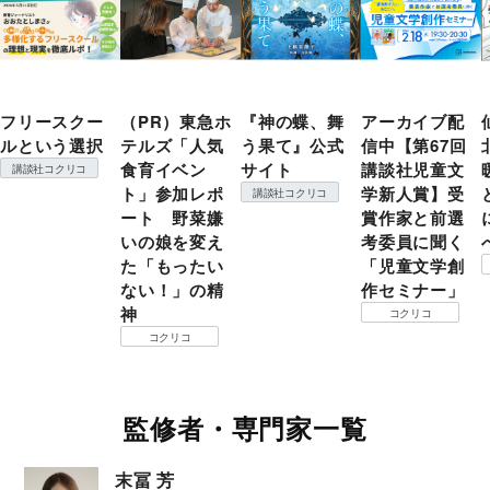
フリースクー
（PR）東急ホ
『神の蝶、舞
アーカイブ配
ルという選択
テルズ「人気
う果て』公式
信中【第67回
食育イベン
サイト
講談社児童文
講談社コクリコ
ト」参加レポ
学新人賞】受
講談社コクリコ
ート 野菜嫌
賞作家と前選
いの娘を変え
考委員に聞く
た「もったい
「児童文学創
ない！」の精
作セミナー」
神
コクリコ
コクリコ
監修者・専門家一覧
末冨 芳