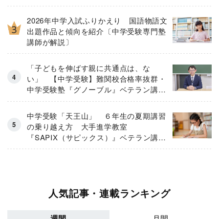
2026年中学入試ふりかえり 国語物語文
出題作品と傾向を紹介〔中学受験専門塾
講師が解説〕
「子どもを伸ばす親に共通点は、な
い」 【中学受験】難関校合格率抜群・
中学受験塾『グノーブル』ベテラン講師
が「保護者のお悩み」にガチ回答！
中学受験「天王山」 ６年生の夏期講習
の乗り越え方 大手進学教室
『SAPIX（サピックス）』ベテラン講師
が伝授
人気記事・連載ランキング
週間
月間