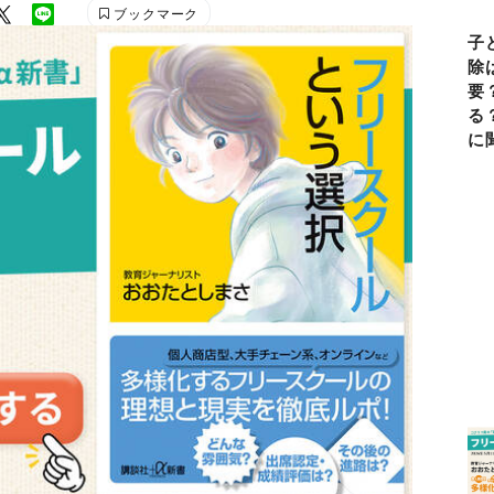
ブックマーク
子
除
要
る
に