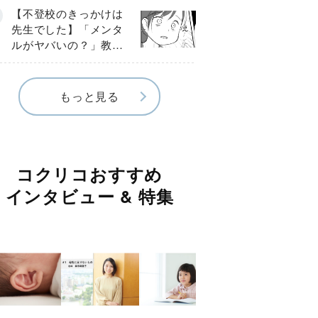
球少年の実話〕
【不登校のきっかけは
先生でした】「メンタ
ルがヤバいの？」教室
で始まった悪ふざけ
《第３話》
もっと見る
コクリコおすすめ
インタビュー & 特集