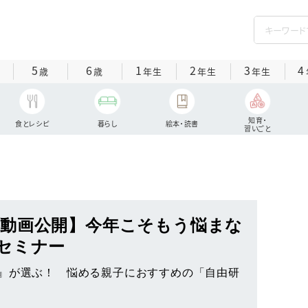
5
6
1
2
3
4
歳
歳
年生
年生
年生
知育・
食とレシピ
暮らし
絵本・読書
習いごと
動画公開】今年こそもう悩まな
セミナー
が選ぶ！ ︎︎悩める親子におすすめの「自由研