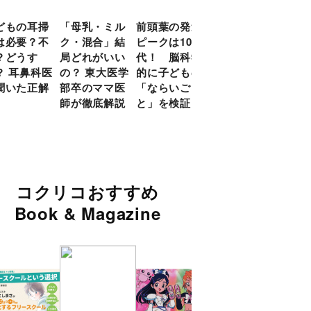
どもの耳掃
「母乳・ミル
前頭葉の発達
約９割のママ
現役
は必要？不
ク・混合」結
ピークは10
が「つら
談員
？どうす
局どれがいい
代！ 脳科学
い！」と回
に偏
？ 耳鼻科医
の？ 東大医学
的に子どもの
答 「読み聞
い」
聞いた正解
部卒のママ医
「ならいご
かせ」を楽し
由
師が徹底解説
と」を検証
くするアイデ
ア９選
コクリコおすすめ
Book & Magazine