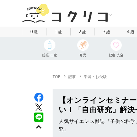
0
1
2
3
4
歳
歳
歳
歳
歳
妊娠・出産
育児
健康・安全
TOP
記事
学習・お受験
【オンラインセミナー
い！「自由研究」解決
人気サイエンス雑誌『子供の科学』
究」