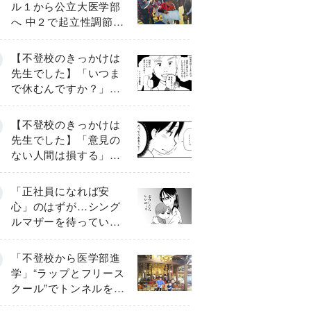
ル１から公立大医学部
へ 中２で起立性調節障
害「治るまで３年」の
診断 そのとき母は
【不登校のきっかけは
先生でした】「いつま
で休むんですか？」追
い詰められる母と息子
《第６話》
【不登校のきっかけは
先生でした】「意見の
ない人間は損する」担
任の一言が苦しみに…
《第１話》
「正社員になれば安
心」のはずが…シング
ルマザーを待ってい
た“魔の２年間”【前編】
「不登校から医学部進
学」“ラップとフリース
クール”でトンネルを脱
して高校受験へ〔元野