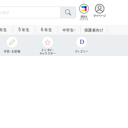
マイページ
講談社
コクリコ
5
6
年生
年生
年生
中学生~
保護者向け
エンタメ・
学習・お受験
ディズニー
キャラクター