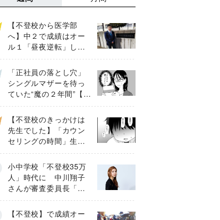
【不登校から医学部
へ】中２で成績はオー
ル１「昼夜逆転」した
わが子を”夜遊び”に連れ
出した母の気づき
「正社員の落とし穴」
シングルマザーを待っ
ていた“魔の２年間”【後
編】
【不登校のきっかけは
先生でした】「カウン
セリングの時間」生徒
の情報をバラしたの
は…《第２話》
小中学校「不登校35万
人」時代に 中川翔子
さんが審査委員長「不
登校生動画甲子園
2026」が開催
【不登校】で成績オー