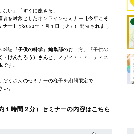
りない」「すぐに飽きる」……
護者を対象としたオンラインセミナー
【今年こそ
ミナー】
が2023年７月４日（火）に開催されまし
ス雑誌
『子供の科学』編集部
のお二方。『子供の
て・けんたろう）さん
と、メディア・アーティス
生
です。
りだくさんのセミナーの様子を期間限定で
ださい。
約１時間２分）セミナーの内容はこちら