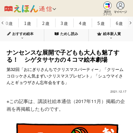
マイページ
講談社
コクリコ
0
1
2
3
4
5
6
歳
歳
歳
歳
歳
歳
歳
おすすめ絵本
ためし読み
絵本新人賞
ナンセンスな展開で子どもも大人も魅了す
る！ シゲタサヤカの４コマ絵本劇場
第32回「おにぎりさんちでクリスマスパーティー」「クリーム
コロッケさん気まずいクリスマスプレゼント」「シュウマイさ
んとギョウザさん忘年会をする」
2021.12.17
※この記事は、講談社絵本通信（2017年11月）掲載の企
画を再掲載したものです。