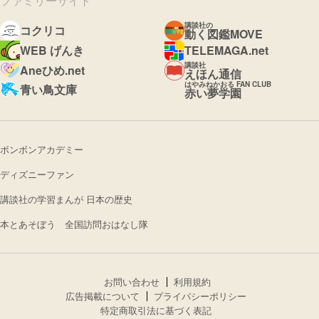
ファミリーサイト
講談社の
コクリコ
動く図鑑MOVE
WEB げんき
TELEMAGA.net
講談社
Aneひめ.net
えほん通信
はやみねかおる FAN CLUB
青い鳥文庫
赤い夢学園
ボンボンアカデミー
ディズニーファン
講談社の学習まんが 日本の歴史
本とあそぼう 全国訪問おはなし隊
お問い合わせ
利用規約
広告掲載について
プライバシーポリシー
特定商取引法に基づく表記