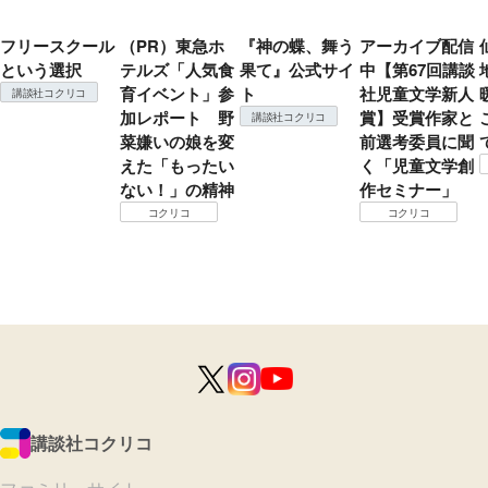
フリースクール
（PR）東急ホ
『神の蝶、舞う
アーカイブ配信
という選択
テルズ「人気食
果て』公式サイ
中【第67回講談
育イベント」参
ト
社児童文学新人
講談社コクリコ
加レポート 野
賞】受賞作家と
講談社コクリコ
菜嫌いの娘を変
前選考委員に聞
えた「もったい
く「児童文学創
ない！」の精神
作セミナー」
コクリコ
コクリコ
講談社コクリコ