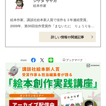
シゲタ サヤカ
絵本作家
絵本作家。講談社絵本新人賞で佳作を３年連続受賞。
2009年、第30回佳作受賞作『まないたに りょうりを
あげないこと』（講談社）でデビュー。食べものが登場
詳しい情報や関連記事
するユーモア絵本で大人気に！ おもな絵本の作品に
『りょうりを してはいけない なべ』『コックの ぼ
うしは しっている』『カッパも やっぱり キュウリ
でしょ？』（以上、講談社）、『キャベツが たべたい
ブックマーク
share
のです』（教育画劇）、『たべものやさん しりとりたい
かい かいさいします』（白泉社）、『オニじゃないよ お
にぎりだよ』『カレーは あとの おたのしみ』（以
上、えほんの杜）、『クリコ』『ラッキーカレー』（以
上、小学館）などがある。