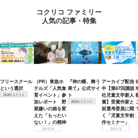
コクリコ ファミリー
人気の記事・特集
フリースクール
（PR）東急ホ
『神の蝶、舞う
アーカイブ配信
という選択
テルズ「人気食
果て』公式サイ
中【第67回講談
育イベント」参
ト
社児童文学新人
講談社コクリコ
加レポート 野
賞】受賞作家と
講談社コクリコ
菜嫌いの娘を変
前選考委員に聞
えた「もったい
く「児童文学創
ない！」の精神
作セミナー」
コクリコ
コクリコ