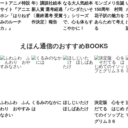
ートアニメ特設
年）講談社絵本
なる大人気絵本
モンゴメリ生誕
サイト『アニエ
新人賞 選考経過
「パンダたいそ
150周年 村岡
ホン「はりねず
〔最終選考 受賞
う」シリーズ
花子訳の魅力を
みのルーチ
作決定〕報告
で、心も体もす
あらためて考え
カ」』
こやかに！
る
えほん通信のおすすめBOOKS
ふわふわ ふん
くるみのなかに
ほしじいたけ
決定版 心をそ
わり おやすみ
は
ほしばあたけ
だてる はじめ
なさい
てのイソップと
グリム３６