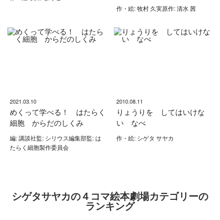
作・絵: 牧村 久実原作: 清水 茜
2021.03.10
2010.08.11
めくって学べる！ はたらく
りょうりを してはいけな
細胞 からだのしくみ
い なべ
編: 講談社監: シリウス編集部監: は
作・絵: シゲタ サヤカ
たらく細胞製作委員会
シゲタサヤカの４コマ絵本劇場カテゴリーの
ランキング