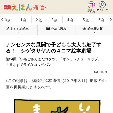
マイページ
講談社
コクリコ
0
1
2
3
4
5
6
歳
歳
歳
歳
歳
歳
歳
おすすめ絵本
ためし読み
絵本新人賞
ナンセンスな展開で子どもも大人も魅了す
る！ シゲタサヤカの４コマ絵本劇場
第24回「いちごさんまだコタツ」「オシャレチューリップ」
「負けずギライなコッペパン」
2021.10.22
※この記事は、講談社絵本通信（2017年３月）掲載の企
画を再掲載したものです。