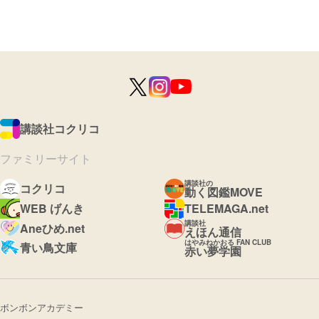
講談社コクリコ
ファミリーサイト
講談社の
コクリコ
動く図鑑MOVE
WEB げんき
TELEMAGA.net
講談社
Aneひめ.net
えほん通信
はやみねかおる FAN CLUB
青い鳥文庫
赤い夢学園
ボンボンアカデミー