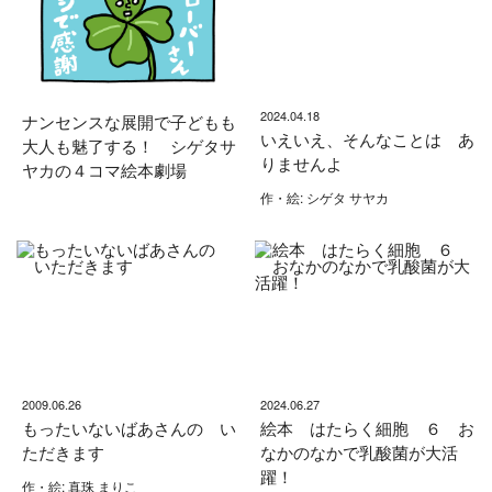
2024.04.18
ナンセンスな展開で子どもも
いえいえ、そんなことは あ
大人も魅了する！ シゲタサ
りませんよ
ヤカの４コマ絵本劇場
作・絵: シゲタ サヤカ
2009.06.26
2024.06.27
もったいないばあさんの い
絵本 はたらく細胞 ６ お
ただきます
なかのなかで乳酸菌が大活
躍！
作・絵: 真珠 まりこ