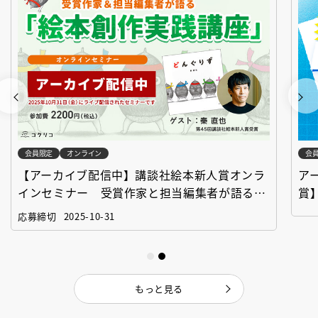
会員限定
オンライン
会
【アーカイブ配信中】講談社絵本新人賞オンラ
ア
インセミナー 受賞作家と担当編集者が語る
賞
「絵本創作実践講座」
作
応募締切
2025-10-31
もっと見る