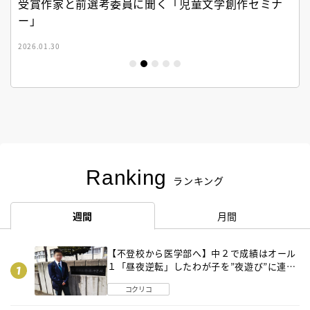
受賞作家と前選考委員に聞く「児童文学創作セミナ
ー」
2026.01.30
Ranking
ランキング
週間
月間
【不登校から医学部へ】中２で成績はオール
１「昼夜逆転」したわが子を”夜遊び”に連れ
出した母の気づき
コクリコ