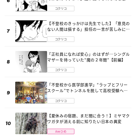
《第６話》
コクリコ
【不登校のきっかけは先生でした】「意見の
ない人間は損する」担任の一言が苦しみに…
《第１話》
コクリコ
「正社員になれば安心」のはずが…シングル
マザーを待っていた“魔の２年間”【前編】
コクリコ
「不登校から医学部進学」“ラップとフリー
スクール”でトンネルを脱して高校受験へ
〔元野球少年の実話〕
コクリコ
【夏休みの宿題、まだ間に合う！】ミヤマク
ワガタが消える前に知りたい日本の異変
Aneひめ