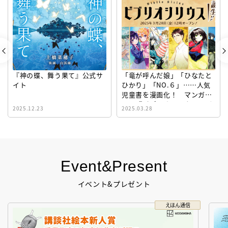
『神の蝶、舞う果て』公式サ
「竜が呼んだ娘」「ひなたと
イト
ひかり」「NO.６」……人気
児童書を漫画化！ マンガサ
イト『ビブリオシリウス』誕
2025.12.23
2025.03.28
生！
Event&Present
イベント&プレゼント
えほん通信