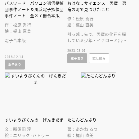
パスワード パソコン通信探偵
おはなしサイエンス 恐竜 恐
団事件ノート＆風浜電子探偵団
竜の町で見つけたこと
事件ノート 全３７冊合本版
作：松原 秀行
作：松原 秀行
絵：梶山 直美
絵：梶山 直美
引っ越し先で、恐竜の化石を探
電子合本版
している少年・イチローと出会
ったミホ。それからミホは、恐
2023.03.01
竜の不思議な魅力に惹かれはじ
2018.12.14
電子あり
試し読み
めていく。
電子あり
すいようびくんの げんきだま
たにんどんぶり
文：那須田 淳
著：あかね るつ
絵：エリック･バトゥー
絵：梶山 直美