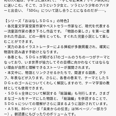
に迷いこむ。そこで、ユラという少女と、ソラという少年のアバタ
ーと出会い、「SDGs」について話し合うことになるのだが……。
【シリーズ「おはなしＳＤＧｓ」の特色】
・各児童文学賞受賞作家やベストセラー作家など、現代を代表する
一流童話作家の書き下ろし作品です。「物語の楽しさ」を第一に書
かれた作品は、どの一冊をとっても、すぐれた児童小説として楽し
むことができます。
・実力のあるイラストレーターによる挿絵が多数掲載され、確実に
物語を読み通す手助けとなります。
・各巻とも、ＳＤＧｓが掲げる17のゴールのうちの一つがテーマと
なっており、いま世界が協力してその目標に向かわなくてはならな
い理由が自然と理解できるストーリーが展開されます。
・本文中に、物語とリンクさせるかたちで、関連する図表、グラ
フ、年表などが入ります。さらに、各巻の巻末で、テーマとしたＳ
ＤＧｓのゴールについてくわしく解説しますので、テーマ学習の教
材としても使用できます。
・ＳＤＧｓ全体について解説する「総論編」も刊行します。さまざ
まなゴールをテーマにした物語と、「総論編」を併読することで、
ＳＤＧｓについての理解がさらに深まるように設計されています。
・Ａ５判、80ページ（「未来からの伝言」は96ページ／一部カラ
ー）。朝読書にもぴったりのボリュームです。