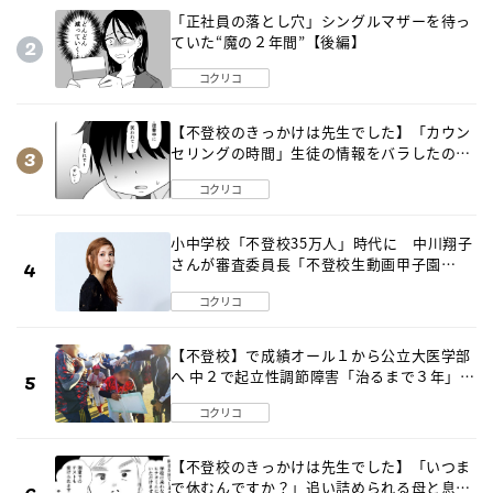
「正社員の落とし穴」シングルマザーを待っ
ていた“魔の２年間”【後編】
コクリコ
【不登校のきっかけは先生でした】「カウン
セリングの時間」生徒の情報をバラしたの
は…《第２話》
コクリコ
小中学校「不登校35万人」時代に 中川翔子
さんが審査委員長「不登校生動画甲子園
2026」が開催
コクリコ
【不登校】で成績オール１から公立大医学部
へ 中２で起立性調節障害「治るまで３年」の
診断 そのとき母は
コクリコ
【不登校のきっかけは先生でした】「いつま
で休むんですか？」追い詰められる母と息子