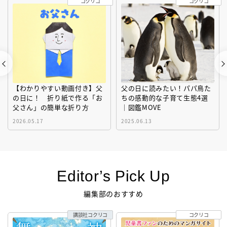
コクリコ
コクリコ
【わかりやすい動画付き】父
父の日に読みたい！パパ鳥た
の日に！ 折り紙で作る「お
ちの感動的な子育て生態4選
父さん」の簡単な折り方
｜図鑑MOVE
2026.05.17
2025.06.13
Editor’s Pick Up
編集部のおすすめ
講談社コクリコ
コクリコ