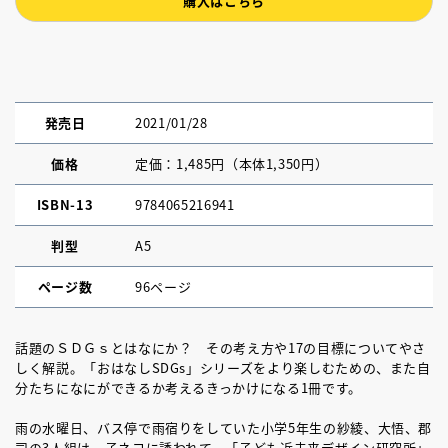
購入はこちら
発売日
2021/01/28
価格
定価：1,485円（本体1,350円）
ISBN-13
9784065216941
判型
A5
ページ数
96ページ
話題のＳＤＧｓとはなにか？ その考え方や17の目標についてやさ
しく解説。「おはなしSDGs」シリーズをより楽しむための、また自
分たちになにができるか考えるきっかけになる1冊です。
雨の水曜日、バス停で雨宿りをしていた小学5年生の紗綾、大悟、郡
司の3人組は、子ネコに誘われて、「子ども近未来デザイン研究所」