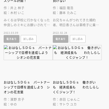
スクール計画！
負けない
作：井上 林子
作：福田 隆浩
絵：木村 いこ
絵：藤本 たみこ
みくるは学校に行かなくなった
お兄ちゃんがつれてきた婚約
仲良しのミキにお願いされて、
者、明日香さんは車椅子に乗っ
二人で「理想の学校」を考える
ていた！最初は驚いたけど、明
2022.03.09
2022.02.24
ことに。「質の高い教育」っ
日香さんのライフワークを知っ
電子あり
試し読み
電子あり
試し読み
て、何だろう？
た奈美は……。
おはなしＳＤＧｓ パートナー
おはなしＳＤＧｓ 働きがい
シップで目標を達成しよう シ
も 経済成長も わたしらし
オンの花言葉
くＣジャンプ！
作：濱野 京子
作：赤羽 じゅんこ
絵：ゆの
絵：サトウ ユカ