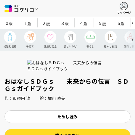
マイページ
0
1
2
3
4
5
6
歳
歳
歳
歳
歳
歳
歳
妊娠と出産
子育て
健康と安全
食とレシピ
暮らし
絵本とお話
知育と探
おはなしＳＤＧｓ 未来からの伝言 ＳＤ
Ｇｓガイドブック
作：那須田 淳 絵：梶山 直美
ためし読み