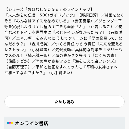
【シリーズ「おはなしＳＤＧｓ」のラインナップ】
『未来からの伝言 SDGsガイドブック』（那須田淳）／貧困をなく
そう『みんなはアイスをなめている』（安田夏菜）／ジェンダー平
等を実現しよう『すし屋のすてきな春原さん』（戸森しるこ）／安
全な水とトイレを世界中に『水とトイレがなかったら？』（石崎洋
司）／エネルギーをみんなに そしてクリーンに『夢の発電って、な
んだろう？』（森川成美）／つくる責任 つかう責任『未来を変える
レストラン』（小林深雪）／気候変動に具体的な対策を『ツリーハ
ウスの風』（楠木誠一郎）／海の豊かさを守ろう『ぼくらの青』
（佐藤まどか）／陸の豊かさも守ろう『海をこえて虫フレンズ』
（吉野万理子）／平和と校正をすべての人に『平和の女神さまへ
平和ってなんですか？』（小手鞠るい）
ためし読み
オンライン書店