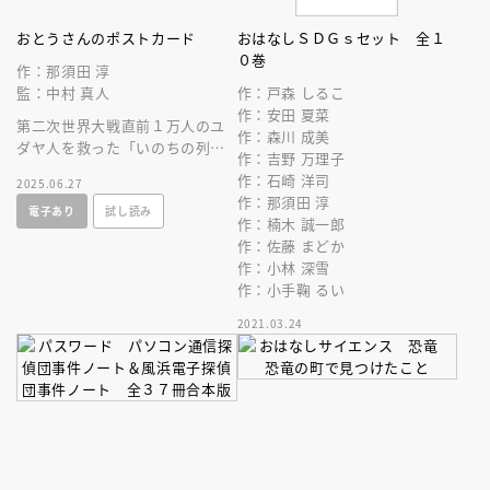
おとうさんのポストカード
おはなしＳＤＧｓセット 全１
０巻
作：那須田 淳
監：中村 真人
作：戸森 しるこ
作：安田 夏菜
第二次世界大戦直前１万人のユ
作：森川 成美
ダヤ人を救った「いのちの列
作：吉野 万理子
車」に乗って、お父さんと別れ
作：石崎 洋司
2025.06.27
た少年とお父さんの家族愛を描
作：那須田 淳
電子あり
試し読み
いたおはなし。
作：楠木 誠一郎
作：佐藤 まどか
作：小林 深雪
作：小手鞠 るい
2021.03.24