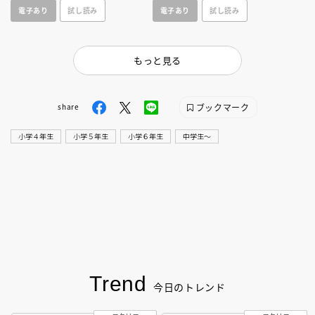
電子あり
試し読み
電子あり
試し読み
知るが……。
もっと見る
ブックマーク
share
小学４年生
小学５年生
小学６年生
中学生〜
Trend
今日のトレンド