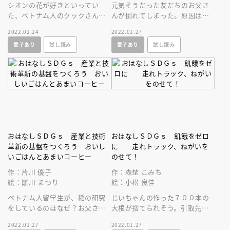
シオンの花が好きといってい
元気そうだった友だちのお父さ
た、ベトナム人のクックさんが
んが倒れてしまった。原因は
突然いなくなった。クックさん
「過労」なんだって。大人にな
2022.02.24
2022.01.27
が日本に来た理由は？ いなく
るって、「働く」って、つらい
電子あり
試し読み
電子あり
試し読み
なったわけは？
ことなの――？
おはなしＳＤＧｓ 産業と技術
おはなしＳＤＧｓ 飢餓をゼロ
革新の基盤をつくろう おいし
に 走れトラック、ねがいを
いごはんとあまいコーヒー
のせて！
作：片川 優子
作：森埜 こみち
絵：雛川 まつり
絵：小松 良佳
ベトナム人留学生が、稲の研究
じいちゃんの作った７００本の
をしているのはなぜ？お父さん
大根が捨てられそう。引取先を
の研究は、どうやら世界につな
探す樹は余った食品を必要な人
2022.01.27
2022.01.27
がっているみたい！
に届けるフードバンクのことを