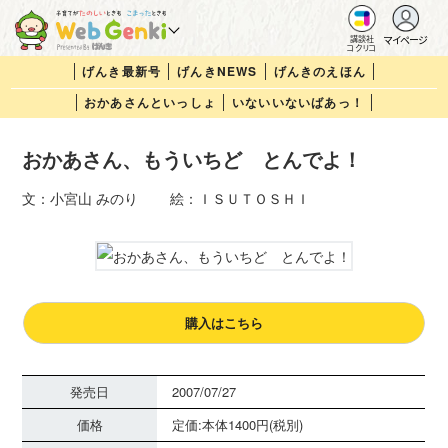
マイページ
講談社
コクリコ
げんき最新号
げんきNEWS
げんきのえほん
おかあさんといっしょ
いないいないばあっ！
おかあさん、もういちど とんでよ！
文：小宮山 みのり 絵：ＩＳＵＴＯＳＨＩ
購入はこちら
発売日
2007/07/27
価格
定価:本体1400円(税別)