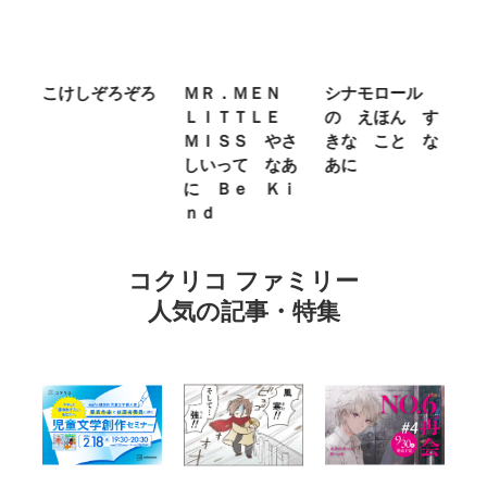
ば
こけしぞろぞろ
ＭＲ．ＭＥＮ
シナモロール
ち
め
ＬＩＴＴＬＥ
の えほん す
ん
え
ＭＩＳＳ やさ
きな こと な
ぐ
しいって なあ
あに
ン
に Ｂｅ Ｋｉ
ｎｄ
コクリコ ファミリー
人気の記事・特集