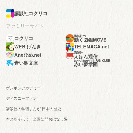
講談社コクリコ
ファミリーサイト
講談社の
コクリコ
動く図鑑MOVE
WEB げんき
TELEMAGA.net
講談社
Aneひめ.net
えほん通信
はやみねかおる FAN CLUB
青い鳥文庫
赤い夢学園
ボンボンアカデミー
ディズニーファン
講談社の学習まんが 日本の歴史
本とあそぼう 全国訪問おはなし隊