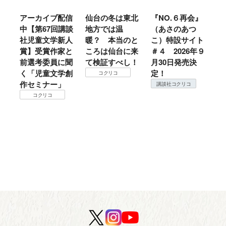
う
アーカイブ配信
仙台の冬は東北
『NO.６再会』
「
イ
中【第67回講談
地方では温
（あさのあつ
娘
社児童文学新人
暖？ 本当のと
こ）特設サイト
ひ
賞】受賞作家と
ころは仙台に来
＃４ 2026年９
６
前選考委員に聞
て検証すべし！
月30日発売決
童
く「児童文学創
定！
化
コクリコ
作セミナー」
イ
講談社コクリコ
シ
コクリコ
生