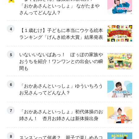
「おかあさんといっしょ」 ながたまや
さんってどんな人？
4
【１歳むけ】子どもに本当にウケる絵本
ランキング「げんき絵本大賞」結果発表
いないいないばあっ！ ぽぅぽの家族や
5
おうちを紹介！ワンワンとの出会いの瞬
間も
6
「おかあさんといっしょ」ゆういちろう
お兄さんってどんな人？
7
「おかあさんといっしょ」初代体操のお
姉さん！ 杏月お姉さんは新体操出身
8
スンスンって何者？ 親子で楽しめるコ