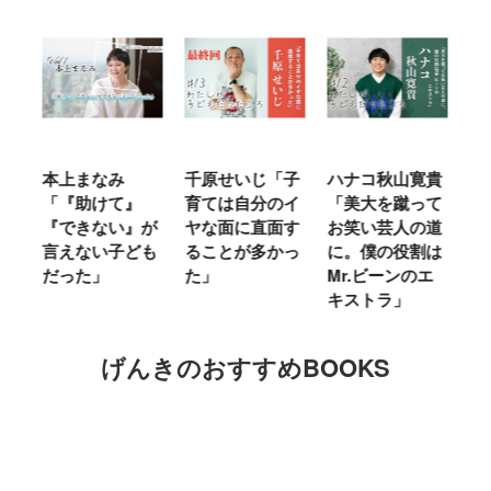
にな
本上まなみ
千原せいじ「子
ハナコ秋山寛貴
山
「『助けて』
育ては自分のイ
「美大を蹴って
に
を
『できない』が
ヤな面に直面す
お笑い芸人の道
は
た
言えない子ども
ることが多かっ
に。僕の役割は
ほ
っ
だった」
た」
Mr.ビーンのエ
た
キストラ」
げんきのおすすめBOOKS