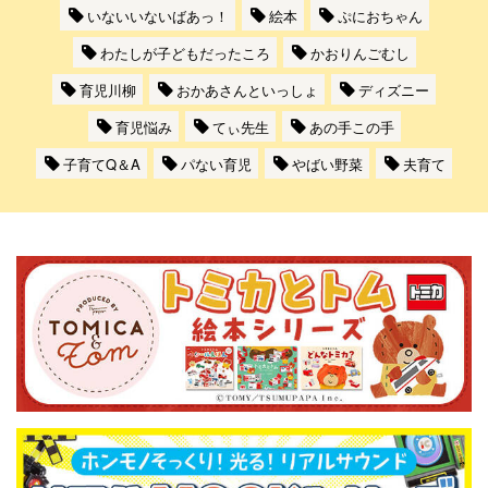
いないいないばあっ！
絵本
ぷにおちゃん
わたしが子どもだったころ
かおりんごむし
育児川柳
おかあさんといっしょ
ディズニー
育児悩み
てぃ先生
あの手この手
子育てQ＆A
パない育児
やばい野菜
夫育て