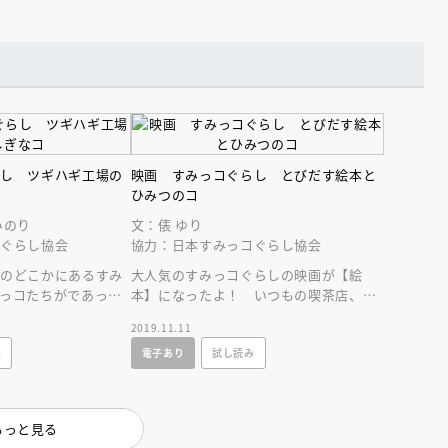
インセミナー 受賞作家
童文学新人賞】受賞作家と前
者が語る「絵本創作実践
員に聞く「児童文学創作セミ
5-10-31
らし ツギハギ工場の
映画 すみっコぐらし とびだす絵本と
ひみつのコ
みのり
文：俵 ゆり
コぐらし協会
協力：日本すみっコぐらし協会
いのどこかにあるすみ
大人気のすみっコぐらしの映画が【絵
っコたちがであった
本】になったよ！ いつもの喫茶店、い
り。映画の内容を完全
つものすみっこ。地下室に隠された、ふ
2019.11.11
しぎな絵本とは…？
み
電子あり
試し読み
もっと見る