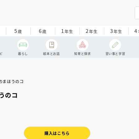
5
6
1
2
3
4
歳
歳
年生
年生
年生
ピ
暮らし
絵本とお話
知育と探求
習い事と学習
うのコ
協会
購入はこちら