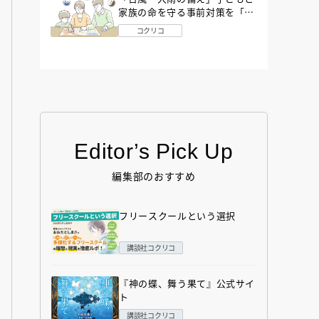
家族の命を守る事前対策を「防
災アドバイザー」が解説
コクリコ
Editor’s Pick Up
編集部のおすすめ
フリースクールという選択
講談社コクリコ
『神の蝶、舞う果て』公式サイ
ト
講談社コクリコ