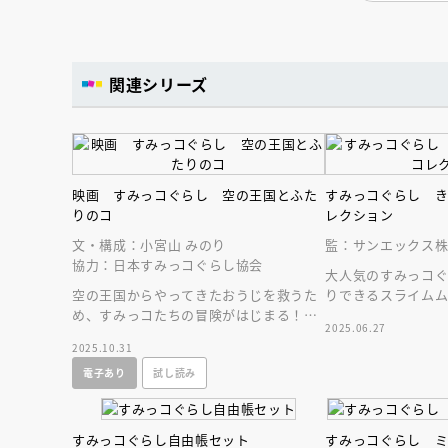
関連シリーズ
映画 すみっコぐらし 空の王国とふた
すみっコぐらし 
りのコ
レクション
文・構成：小宮山 みのり
監：サンエックス
協力：日本すみっコぐらし協会
大人気のすみっコ
空の王国からやってきたおうじを救うた
りできるスライム
め、すみっコたちの冒険がはじまる！
コ素材やすみっコ
2025.06.27
すみっコぐらしの待望の映画第４弾が絵
てるよ！
2025.10.31
本になったよ！
電子あり
試し読み
すみっコぐらし自由帳セット
すみっコぐらし 