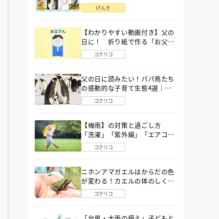
語」６選
げんき
【わかりやすい動画付き】父の
日に！ 折り紙で作る「お父さ
ん」の簡単な折り方
コクリコ
父の日に読みたい！パパ鳥たち
の感動的な子育て生態4選｜図
鑑MOVE
コクリコ
【梅雨】の対策と過ごし方
「洗濯」「紫外線」「エアコ
ン」「ゲリラ豪雨」…〔気象予
コクリコ
報士が完全ガイド〕
ニホンアマガエルはからだの色
が変わる！カエルの体のしくみ
から両生類の特ちょうまで図鑑
コクリコ
MOVEが解説！
「台風・大雨の備え」子どもと