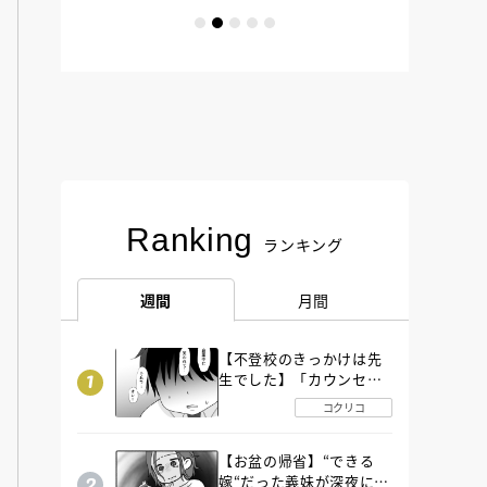
Ranking
ランキング
週間
月間
【不登校のきっかけは先
生でした】「カウンセリ
ングの時間」生徒の情報
コクリコ
をバラしたのは…《第２
話》
【お盆の帰省】“できる
嫁“だった義妹が深夜に