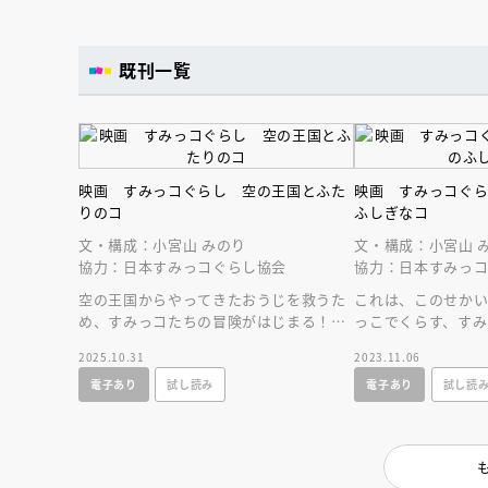
人賞オンラ
と担当編集
応募締切
202
講座」
既刊一覧
映画 すみっコぐらし 空の王国とふた
映画 すみっコぐ
りのコ
ふしぎなコ
文・構成：小宮山 みのり
文・構成：小宮山 
協力：日本すみっコぐらし協会
協力：日本すみっ
空の王国からやってきたおうじを救うた
これは、このせか
め、すみっコたちの冒険がはじまる！
っこでくらす、すみ
すみっコぐらしの待望の映画第４弾が絵
ふしぎなものがた
2025.10.31
2023.11.06
本になったよ！
絵本化！
電子あり
試し読み
電子あり
試し読