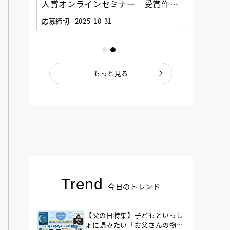
選考委
人賞オンラインセミナー 受賞作家
童文学
ナー」
と担当編集者が語る「絵本創作実践
員に聞
応募締切
2025-10-31
講座」
もっと見る
Trend
今日のトレンド
【父の日特集】子どもといっし
ょに読みたい「お父さんの物