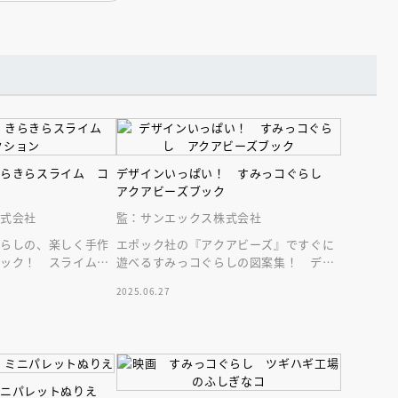
きらきらスライム コ
デザインいっぱい！ すみっコぐらし
アクアビーズブック
株式会社
監：サンエックス株式会社
ぐらしの、楽しく手作
エポック社の『アクアビーズ』ですぐに
ムック！ スライムデ
遊べるすみっコぐらしの図案集！ デザ
ぐらしのシールがつい
イン例が豊富でアクアビーズ好きにはた
2025.06.27
まらない１冊！
ミニパレットぬりえ