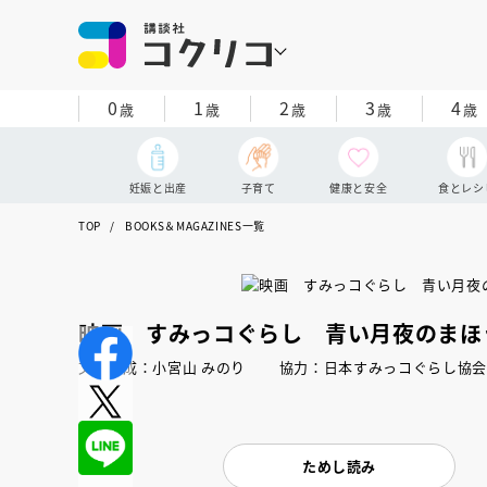
0
1
2
3
4
歳
歳
歳
歳
歳
妊娠と出産
子育て
健康と安全
食とレシ
TOP
BOOKS＆MAGAZINES一覧
映画 すみっコぐらし 青い月夜のまほ
文・構成：小宮山 みのり 協力：日本すみっコぐらし
ためし読み