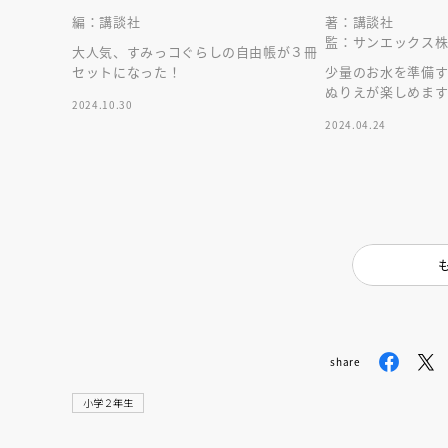
編：講談社
著：講談社
監：サンエックス
大人気、すみっコぐらしの自由帳が３冊
セットになった！
少量のお水を準備す
ぬりえが楽しめま
2024.10.30
枚＆水彩絵の具１
2024.04.24
share
小学２年生