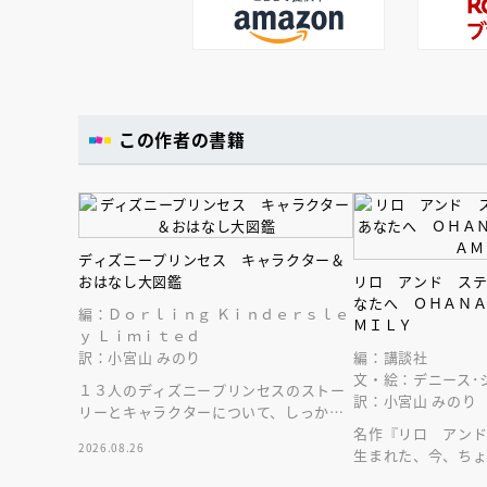
この作者の書籍
ディズニープリンセス キャラクター＆
おはなし大図鑑
リロ アンド ス
なたへ ＯＨＡＮ
編：Ｄｏｒｌｉｎｇ Ｋｉｎｄｅｒｓｌｅ
ＭＩＬＹ
ｙ Ｌｉｍｉｔｅｄ
訳：小宮山 みのり
編：講談社
文・絵：デニース･
１３人のディズニープリンセスのストー
訳：小宮山 みのり
リーとキャラクターについて、しっかり
深掘りした図鑑。豪華な保存版！
名作『リロ アン
2026.08.26
生まれた、今、ち
へ贈る、絵本／ギ