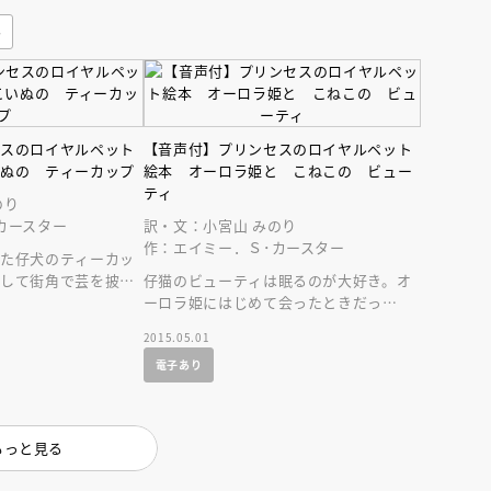
み
セスのロイヤルペット
【音声付】プリンセスのロイヤルペット
いぬの ティーカップ
絵本 オーロラ姫と こねこの ビュー
ティ
のり
えほん通信
カースター
訳・文：小宮山 みのり
作：エイミー．Ｓ･カースター
った仔犬のティーカッ
をして街角で芸を披露
仔猫のビューティは眠るのが大好き。オ
付の絵本です。
ーロラ姫にはじめて会ったときだっ
て……。美しい音声付の絵本です。
2015.05.01
電子あり
ンライン
会員限定
オンライン
もっと見る
ブ配信中】講談社絵本新
アーカイブ配信中【第67回講