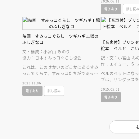
2026.06.11
電子あり
試し読
映画 すみっコぐらし ツギハギ工場の
ふしぎなコ
【音声付】プリン
絵本 ベルと こ
文・構成：小宮山 みのり
協力：日本すみっコぐらし協会
訳・文：小宮山 み
作：エイミー．Ｓ･
これは、このせかいのどこかにあるすみ
っこでくらす、すみっコたちがであった
ベルのペットにな
ふしぎなものがたり。映画の内容を完全
プは、サングラス
2023.11.06
絵本化！
します。美しい音声
2015.05.01
電子あり
試し読み
電子あり
会員限定
オ
【アーカイ