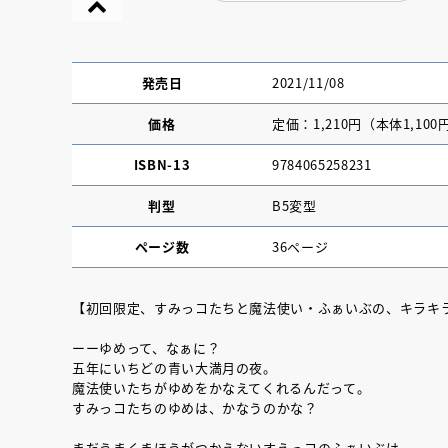
発売日
2021/11/08
価格
定価：1,210円（本体1,100
ISBN-13
9784065258231
判型
B5変型
ページ数
36ページ
【初回限定、すみっコたちと魔法使い・ふぁいぶの、キラキ
『NO.６再会』
ーーゆめって、なぁに？
五年にいちどの青い大満月の夜。
イト ＃４ 20
魔法使いたちがゆめをかなえてくれるんだって。
すみっコたちのゆめは、かなうのかな？
2025.02.17
まだうまくまほうがつかえないすえっコのふぁいぶは、