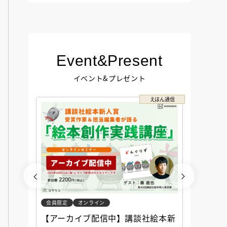
Event&Present
イベント&プレゼント
コクリコ
えほん通信
会員限定
オンライン
会員限定
談社児
【アーカイブ配信中】講談社絵本新
アーカ