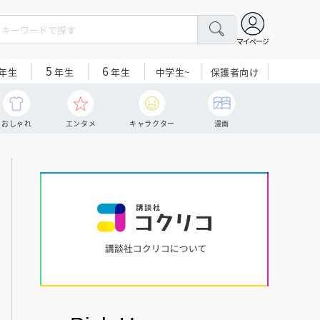
マイページ
5
6
中学生~
保護者向け
年生
年生
年生
おしゃれ
エンタメ
キャラクター
漫画