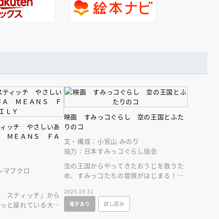
映画 すみっコぐらし 空の王国とふた
ティッチ やさしいあ
りのコ
Ａ ＭＥＡＮＳ ＦＡ
文・構成：小宮山 みのり
協力：日本すみっコぐらし協会
空の王国からやってきたおうじを救うた
シマブクロ
め、すみっコたちの冒険がはじまる！
すみっコぐらしの待望の映画第４弾が絵
2025.10.31
ド スティッチ』から
本になったよ！
電子あり
試し読み
ょっと疲れている大人
フトブック！