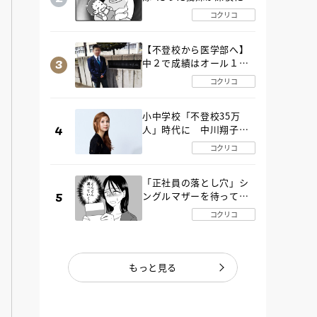
SOS！ エアコンなし・
コクリコ
肉禁止の義実家ルールに
変化が…〈後編〉
【不登校から医学部へ】
中２で成績はオール１
「昼夜逆転」したわが子
コクリコ
を”夜遊び”に連れ出した
母の気づき
小中学校「不登校35万
人」時代に 中川翔子さ
んが審査委員長「不登校
コクリコ
生動画甲子園 2026」が開
催
「正社員の落とし穴」シ
ングルマザーを待ってい
た“魔の２年間”【後編】
コクリコ
もっと見る