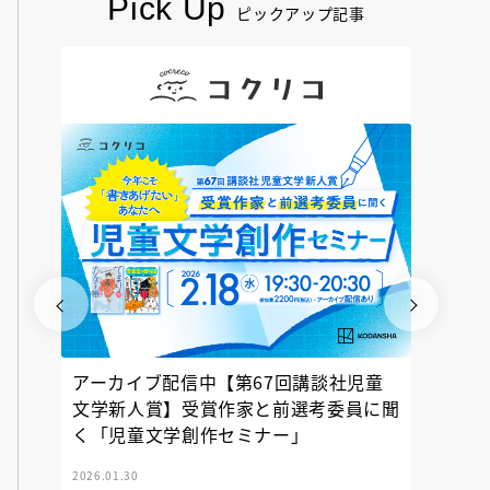
Pick Up
ピックアップ記事
アーカイブ配信中【第67回講談社児童
『神の
文学新人賞】受賞作家と前選考委員に聞
く「児童文学創作セミナー」
2026.01.30
2025.12.23