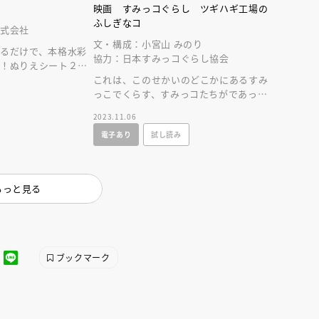
映画 すみっコぐらし ツギハギ工場の
ふしぎなコ
株式会社
文・構成：小宮山 みのり
るだけで、本格水彩
協力：日本すみっコぐらし協会
す！ぬりえシート２０
これは、このせかいのどこかにあるすみ
２つき！
っこでくらす、すみっコたちがであった
ふしぎなものがたり。映画の内容を完全
2023.11.06
絵本化！
電子あり
試し読み
もっと見る
ブックマーク