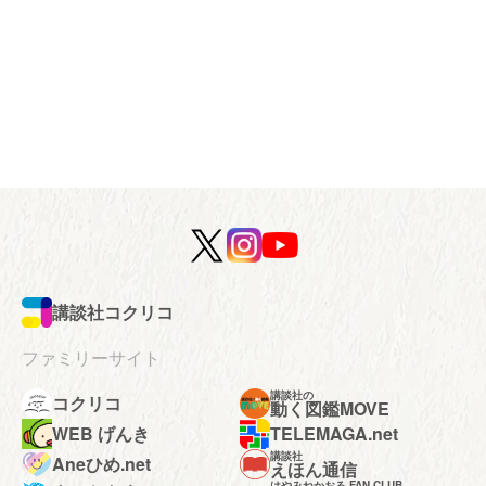
講談社コクリコ
ファミリーサイト
講談社の
コクリコ
動く図鑑MOVE
WEB げんき
TELEMAGA.net
講談社
Aneひめ.net
えほん通信
はやみねかおる FAN CLUB