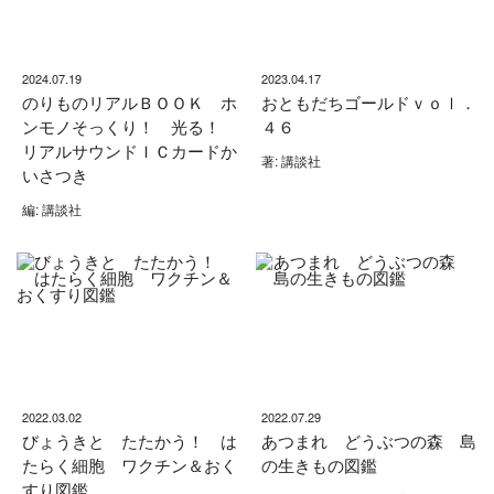
2024.07.19
2023.04.17
のりものリアルＢＯＯＫ ホ
おともだちゴールドｖｏｌ．
ンモノそっくり！ 光る！
４６
リアルサウンドＩＣカードか
著: 講談社
いさつき
編: 講談社
2022.03.02
2022.07.29
びょうきと たたかう！ は
あつまれ どうぶつの森 島
たらく細胞 ワクチン＆おく
の生きもの図鑑
すり図鑑