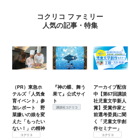
コクリコ ファミリー
人気の記事・特集
ル
（PR）東急ホ
『神の蝶、舞う
アーカイブ配信
仙
テルズ「人気食
果て』公式サイ
中【第67回講談
地
育イベント」参
ト
社児童文学新人
暖
加レポート 野
賞】受賞作家と
こ
講談社コクリコ
菜嫌いの娘を変
前選考委員に聞
て
えた「もったい
く「児童文学創
ない！」の精神
作セミナー」
コクリコ
コクリコ