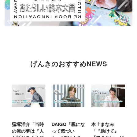
げんきのおすすめNEWS
窪塚洋介「当時
DAIGO「親にな
本上まなみ
千
る
の俺の夢は『人
って気づい
「『助けて』
育