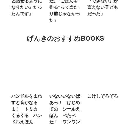
ミ
と話せるように
た。“ごはんを
『できない』が
ヤ
」
なりたい』だっ
作る”って当た
言えない子ども
る
たんです」
り前じゃなかっ
だった」
た
た」
げんきのおすすめBOOKS
ム
ハンドルをまわ
いないいないば
こけしぞろぞろ
Ｍ
せ
すと音がなる
あっ！ はじめ
Ｌ
ほ
よ！ トミカ
ての シールえ
Ｍ
くるくる ハン
ほん ぺたぺ
し
ドルえほん
た！ ワンワン
に