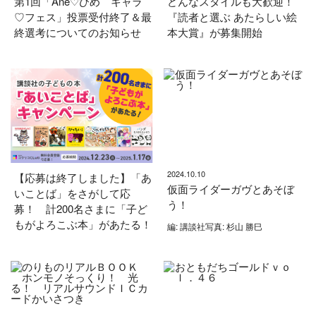
第1回「Ane♡ひめ キャラ
どんなスタイルも大歓迎！
♡フェス」投票受付終了＆最
『読者と選ぶ あたらしい絵
終選考についてのお知らせ
本大賞』が募集開始
2024.10.10
【応募は終了しました】「あ
仮面ライダーガヴとあそぼ
いことば」をさがして応
う！
募！ 計200名さまに「子ど
もがよろこぶ本」があたる！
編: 講談社写真: 杉山 勝巳