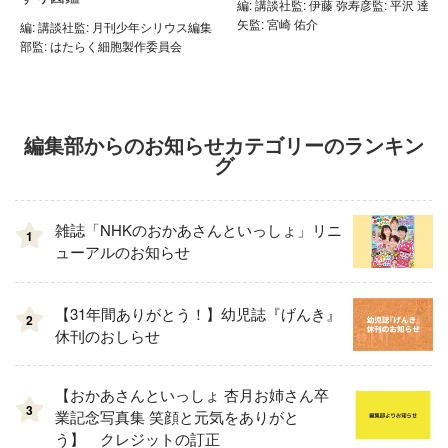
編: 講談社監: 伊藤 弥寿彦監: 平沢 達
矢監: 宮崎 佑介
編: 講談社監: 月刊少年シリウス編集
部監: はたらく細胞製作委員会
編集部からのお知らせカテゴリーのランキン
グ
雑誌「NHKのおかあさんといっしょ」リニ
1
ューアルのお知らせ
【31年間ありがとう！】幼児誌『げんき』
2
休刊のおしらせ
【おかあさんといっしょ 杏月お姉さん卒
3
業記念写真集 笑顔と元気をありがと
う】 クレジットの訂正