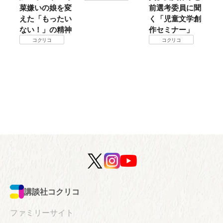
菜嫌いの娘を変
前選考委員に聞
て
えた「もったい
く「児童文学創
ない！」の精神
作セミナー」
コクリコ
コクリコ
講談社コクリコ
ファミリーサイト