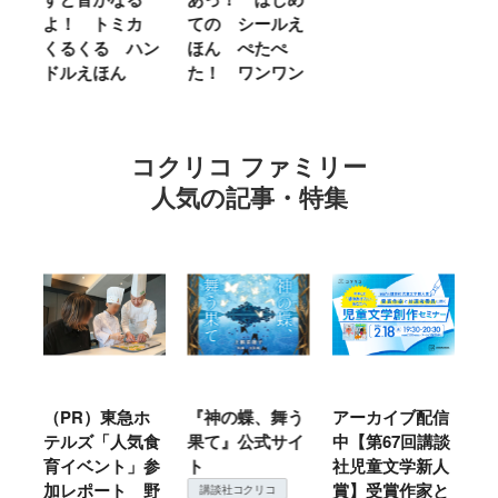
ほ
よ！ トミカ
ての シールえ
Ｍ
くるくる ハン
ほん ぺたぺ
し
ドルえほん
た！ ワンワン
に
コクリコ ファミリー
人気の記事・特集
ル
（PR）東急ホ
『神の蝶、舞う
アーカイブ配信
仙
テルズ「人気食
果て』公式サイ
中【第67回講談
地
育イベント」参
ト
社児童文学新人
暖
加レポート 野
賞】受賞作家と
こ
講談社コクリコ