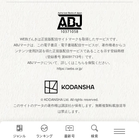
WEBげんきは正規版配信サイトマークを取得したサービスです。
ABJマークは、この電子書店・電子書籍配信サービスが、著作権者からコ
ンテンツ使用許諾を得た正規版配信サービスであることを示す登録商標
（登録番号 第6091713号）です。
ABJマークについて、詳しくはこちらを御覧ください。
https://aebs.or.jp/
© KODANSHA Ltd. All rights reserved.
このサイトのデータの著作権は講談社が保有します。無断複製転載放送等
は禁止します。
ジャンル
ランキング
最新号
検索