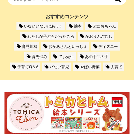
おすすめコンテンツ
いないいないばあっ！
絵本
ぷにおちゃん
わたしが子どもだったころ
かおりんごむし
育児川柳
おかあさんといっしょ
ディズニー
育児悩み
てぃ先生
あの手この手
子育てQ＆A
パない育児
やばい野菜
夫育て