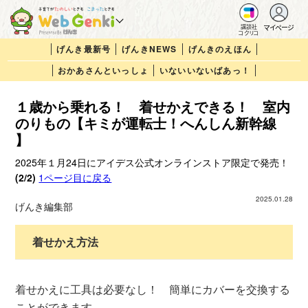
マイページ
講談社
コクリコ
げんき最新号
げんきNEWS
げんきのえほん
おかあさんといっしょ
いないいないばあっ！
１歳から乗れる！ 着せかえできる！ 室内
のりもの【キミが運転士！へんしん新幹線
】
2025年１月24日にアイデス公式オンラインストア限定で発売！
(2/2)
1ページ目に戻る
2025.01.28
げんき編集部
着せかえ方法
着せかえに工具は必要なし！ 簡単にカバーを交換する
ことができます。