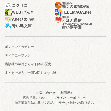
講談社の
コクリコ
動く図鑑MOVE
WEB げんき
TELEMAGA.net
講談社
Aneひめ.net
えほん通信
はやみねかおる FAN CLUB
青い鳥文庫
赤い夢学園
ボンボンアカデミー
ディズニーファン
講談社の学習まんが 日本の歴史
本とあそぼう 全国訪問おはなし隊
お問い合わせ
利用規約
広告掲載について
プライバシーポリシー
特定商取引法に基づく表記
安全な付録への取り組み