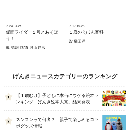
2023.04.24
2017.10.26
仮面ライダー１号とあそぼ
１歳のえほん百科
う！
監: 榊原 洋一
編: 講談社写真: 杉山 勝巳
げんきニュースカテゴリーのランキング
【１歳むけ】子どもに本当にウケる絵本ラ
1
ンキング「げんき絵本大賞」結果発表
スンスンって何者？ 親子で楽しめるコラ
2
ボグッズ情報