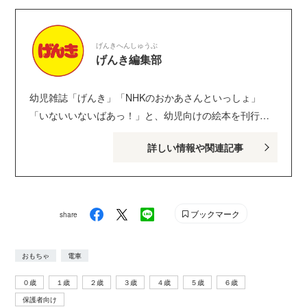
げんきへんしゅうぶ
げんき編集部
幼児雑誌「げんき」「NHKのおかあさんといっしょ」
「いないいないばあっ！」と、幼児向けの絵本を刊行し
ている講談社げんき編集部のサイトです。１・２・３歳
詳しい情報や関連記事
のお子さんがいるパパ・ママを中心に、おもしろくて役
に立つ子育てや絵本の情報が満載！ Instagram :
genki_magazine Twitter : @kodanshagenki LINE :
@genki
ブックマーク
share
おもちゃ
電車
０歳
１歳
２歳
３歳
４歳
５歳
６歳
保護者向け