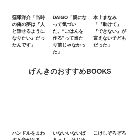
窪塚洋介「当時
DAIGO「親にな
本上まなみ
千原せ
の俺の夢は『人
って気づい
「『助けて』
育ては
と話せるように
た。“ごはんを
『できない』が
ヤな面
なりたい』だっ
作る”って当た
言えない子ども
ること
たんです」
り前じゃなかっ
だった」
た」
た」
げんきのおすすめBOOKS
ム
ハンドルをまわ
いないいないば
こけしぞろぞろ
Ｍ
せ
すと音がなる
あっ！ はじめ
Ｌ