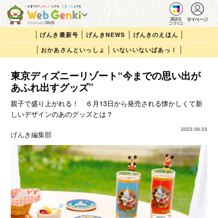
マイページ
講談社
コクリコ
げんき最新号
げんきNEWS
げんきのえほん
おかあさんといっしょ
いないいないばあっ！
東京ディズニーリゾート“今までの思い出が
あふれ出すグッズ”
親子で盛り上がれる！ ６月13日から発売される懐かしくて新
しいデザインのあのグッズとは？
2023.06.03
げんき編集部