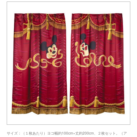
サイズ：（１枚あたり）ヨコ幅約100cm×丈約200cm、２枚セット。（ア