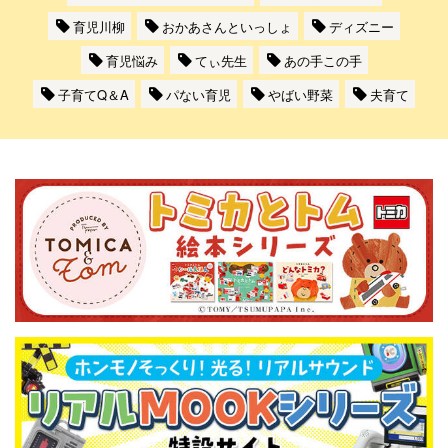
育児川柳
おかあさんといっしょ
ディズニー
育児悩み
てぃ先生
あの手この手
子育てQ＆A
パない育児
やばい野菜
夫育て