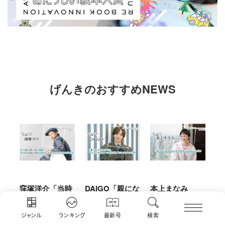
げんきのおすすめNEWS
時
DAIGO「親にな
本上まなみ
千原せいじ「子
ハ
人
って気づい
「『助けて』
育ては自分のイ
「
に
た。“ごはんを
『できない』が
ヤな面に直面す
お
ジャンル
ランキング
最新号
検索
っ
作る”って当た
言えない子ども
ることが多かっ
に