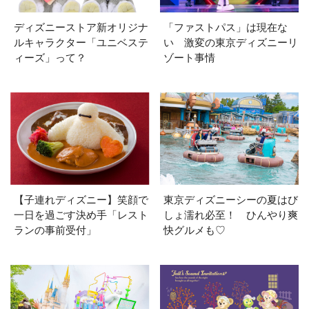
ディズニーストア新オリジナ
「ファストパス」は現在な
ルキャラクター「ユニベステ
い 激変の東京ディズニーリ
ィーズ」って？
ゾート事情
【子連れディズニー】笑顔で
東京ディズニーシーの夏はび
一日を過ごす決め手「レスト
しょ濡れ必至！ ひんやり爽
ランの事前受付」
快グルメも♡