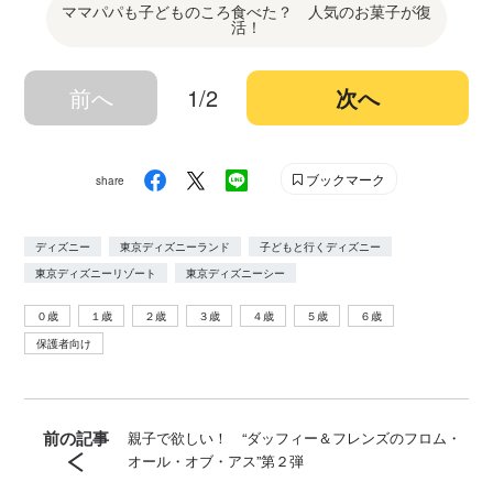
ママパパも子どものころ食べた？ 人気のお菓子が復
活！
前へ
1/2
次へ
ブックマーク
share
ディズニー
東京ディズニーランド
子どもと行くディズニー
東京ディズニーリゾート
東京ディズニーシー
０歳
１歳
２歳
３歳
４歳
５歳
６歳
保護者向け
前の記事
親子で欲しい！ “ダッフィー＆フレンズのフロム・
オール・オブ・アス”第２弾