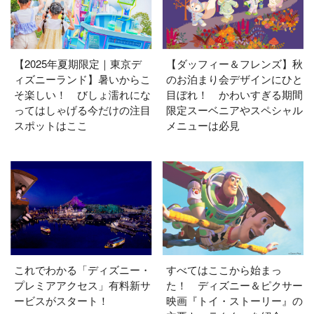
【2025年夏期限定｜東京デ
【ダッフィー＆フレンズ】秋
ィズニーランド】暑いからこ
のお泊まり会デザインにひと
そ楽しい！ びしょ濡れにな
目ぼれ！ かわいすぎる期間
ってはしゃげる今だけの注目
限定スーベニアやスペシャル
スポットはここ
メニューは必見
これでわかる「ディズニー・
すべてはここから始まっ
プレミアアクセス」有料新サ
た！ ディズニー＆ピクサー
ービスがスタート！
映画『トイ・ストーリー』の