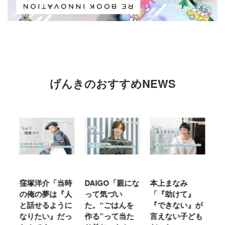
げんきのおすすめNEWS
窪塚洋介「当時
DAIGO「親にな
本上まなみ
千
る
の俺の夢は『人
って気づい
「『助けて』
育
ミ
と話せるように
た。“ごはんを
『できない』が
ヤ
」
なりたい』だっ
作る”って当た
言えない子ども
る