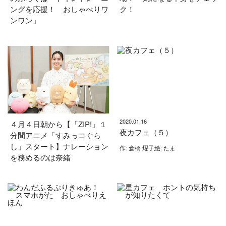
ングを応援！ おしゃべりワ
ク！
ンワン」
2020.01.16
４月４日朝から【「ZIP!」１
夜カフェ（５）
分間アニメ「すみっコぐら
し」スタート】ナレーション
作: 倉橋 燿子絵: たま
を務めるのは奈緒