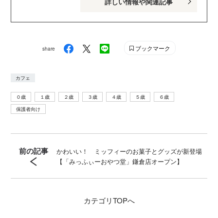
詳しい情報や関連記事
のお子さんがいるパパ・ママを中心に、おもしろくて役
に立つ子育てや絵本の情報が満載！ Instagram :
genki_magazine Twitter : @kodanshagenki LINE :
@genki
ブックマーク
share
カフェ
０歳
１歳
２歳
３歳
４歳
５歳
６歳
保護者向け
前の記事
かわいい！ ミッフィーのお菓子とグッズが新登場
【「みっふぃーおやつ堂」鎌倉店オープン】
カテゴリ
TOPへ