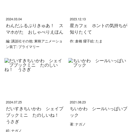
2024.03.04
2023.12.13
わんだふるぷりきゅあ！ ス
星カフェ ホントの気持ちが
マホがた おしゃべりえほん
知りたくて
編: 講談社その他: 東映アニメーショ
作: 倉橋 燿子絵: たま
ン装丁: プライマリー
2024.07.25
2021.08.23
だいすきちいかわ シェイプ
ちいかわ シールいっぱいブ
ブックミニ たのしいね！
ック
うさぎ
著: ナガノ
絵: ナガノ