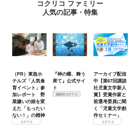
コクリコ ファミリー
人気の記事・特集
ル
（PR）東急ホ
『神の蝶、舞う
アーカイブ配信
仙
テルズ「人気食
果て』公式サイ
中【第67回講談
地
育イベント」参
ト
社児童文学新人
暖
加レポート 野
賞】受賞作家と
こ
講談社コクリコ
菜嫌いの娘を変
前選考委員に聞
て
えた「もったい
く「児童文学創
ない！」の精神
作セミナー」
コクリコ
コクリコ