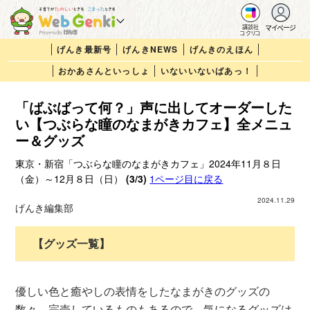
マイページ
講談社
コクリコ
げんき最新号
げんきNEWS
げんきのえほん
おかあさんといっしょ
いないいないばあっ！
「ばぶばって何？」声に出してオーダーした
い【つぶらな瞳のなまがきカフェ】全メニュ
ー＆グッズ
東京・新宿「つぶらな瞳のなまがきカフェ」2024年11月８日
（金）～12月８日（日）
(3/3)
1ページ目に戻る
2024.11.29
げんき編集部
【グッズ一覧】
優しい色と癒やしの表情をしたなまがきのグッズの
数々。完売しているものもあるので、気になるグッズは