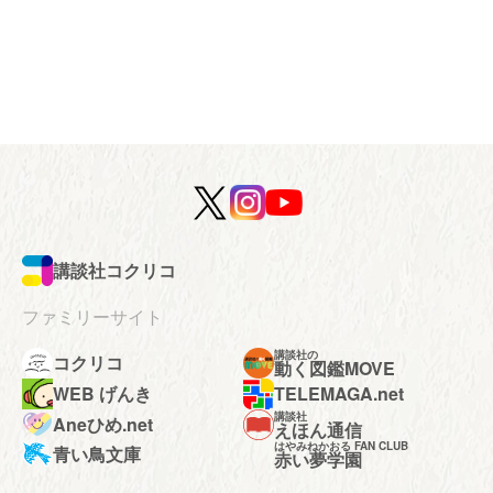
講談社コクリコ
ファミリーサイト
講談社の
コクリコ
動く図鑑MOVE
WEB げんき
TELEMAGA.net
講談社
Aneひめ.net
えほん通信
はやみねかおる FAN CLUB
青い鳥文庫
赤い夢学園