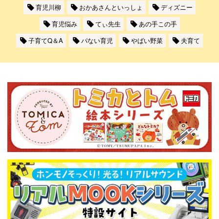
育児川柳
おかあさんといっしょ
ディズニー
育児悩み
てぃ先生
あの手この手
子育てQ＆A
パない育児
やばい野菜
夫育て