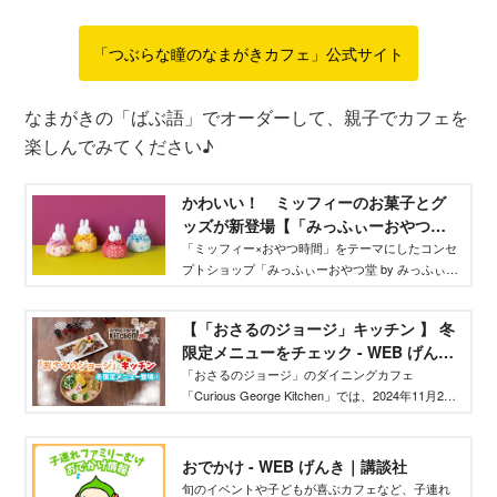
「つぶらな瞳のなまがきカフェ」公式サイト
なまがきの「ばぶ語」でオーダーして、親子でカフェを
楽しんでみてください♪
かわいい！ ミッフィーのお菓子とグ
ッズが新登場【「みっふぃーおやつ
堂」鎌倉店オープン】 - WEB げんき｜
「ミッフィー×おやつ時間」をテーマにしたコンセ
プトショップ「みっふぃーおやつ堂 by みっふぃー
講談社
きっちん」が2024年11月26日に神奈川県鎌倉市に
オープン！ ショップ６号店となる鎌倉店限定の
【「おさるのジョージ」キッチン 】 冬
おやつやグッズをご紹介！
限定メニューをチェック - WEB げんき
｜講談社
「おさるのジョージ」のダイニングカフェ
「Curious George Kitchen」では、2024年11月22
日から2025年３月２日まで「冬ものがたりフェ
ア」を開催。期間限定のメニューや新作グッズを
ご紹介します！
おでかけ - WEB げんき｜講談社
旬のイベントや子どもが喜ぶカフェなど、子連れ