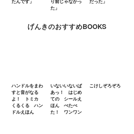
たんです」
り前じゃなかっ
だった」
た
た」
げんきのおすすめBOOKS
ム
ハンドルをまわ
いないいないば
こけしぞろぞろ
Ｍ
せ
すと音がなる
あっ！ はじめ
Ｌ
ほ
よ！ トミカ
ての シールえ
Ｍ
くるくる ハン
ほん ぺたぺ
し
ドルえほん
た！ ワンワン
に