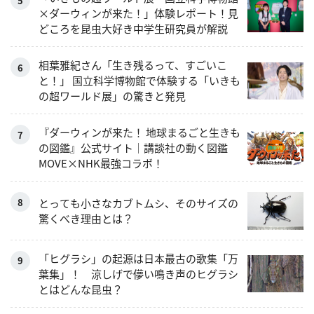
×ダーウィンが来た！」体験レポート！見
どころを昆虫大好き中学生研究員が解説
相葉雅紀さん「生き残るって、すごいこ
と！」 国立科学博物館で体験する「いきも
の超ワールド展」の驚きと発見
『ダーウィンが来た！ 地球まるごと生きも
の図鑑』公式サイト｜講談社の動く図鑑
MOVE×NHK最強コラボ！
とっても小さなカブトムシ、そのサイズの
驚くべき理由とは？
「ヒグラシ」の起源は日本最古の歌集「万
葉集」！ 涼しげで儚い鳴き声のヒグラシ
とはどんな昆虫？