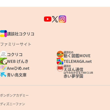
講談社コクリコ
ファミリーサイト
講談社の
コクリコ
動く図鑑MOVE
WEB げんき
TELEMAGA.net
講談社
Aneひめ.net
えほん通信
はやみねかおる FAN CLUB
青い鳥文庫
赤い夢学園
ボンボンアカデミー
ディズニーファン