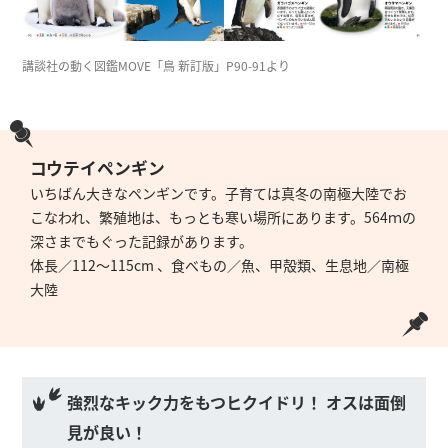
講談社の動く図鑑MOVE「鳥 新訂版」P90-91より
コウテイペンギン
いちばん大きなペンギンです。子育ては真冬の南極大陸でお
こなわれ、繁殖地は、もっとも寒い場所にあります。564ｍの
深さまでもぐった記録があります。
体長／112～115cm 、食べもの／魚、甲殻類、生息地／南極
大陸
強烈なキック力をもつヒクイドリ！ オスは面倒
見が良い！