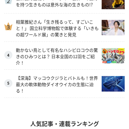
を持つ生きものは意外な海の生きもの!?
相葉雅紀さん「生き残るって、すごいこ
と！」 国立科学博物館で体験する「いきも
の超ワールド展」の驚きと発見
動かない鳥として有名なハシビロコウの驚
きのひみつとは？ 日本全国の12羽をご紹
介！
【深海】マッコウクジラとバトルも！世界
最大の軟体動物ダイオウイカの生態に迫
る！
人気記事・連載ランキング