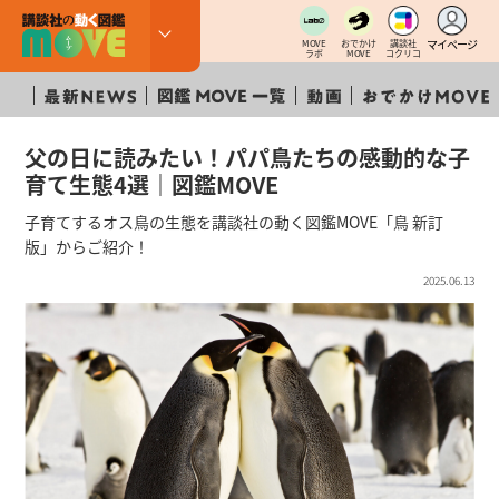
マイページ
MOVE
おでかけ
講談社
ラボ
MOVE
コクリコ
父の日に読みたい！パパ鳥たちの感動的な子
育て生態4選｜図鑑MOVE
子育てするオス鳥の生態を講談社の動く図鑑MOVE「鳥 新訂
版」からご紹介！
2025.06.13