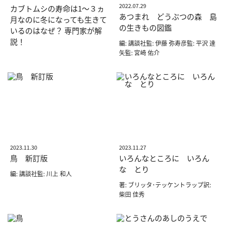
2022.07.29
カブトムシの寿命は1〜３ヵ
あつまれ どうぶつの森 島
月なのに冬になっても生きて
の生きもの図鑑
いるのはなぜ？ 専門家が解
説！
編: 講談社監: 伊藤 弥寿彦監: 平沢 達
矢監: 宮崎 佑介
2023.11.30
2023.11.27
鳥 新訂版
いろんなところに いろん
な とり
編: 講談社監: 川上 和人
著: ブリッタ･テッケントラップ訳:
柴田 佳秀