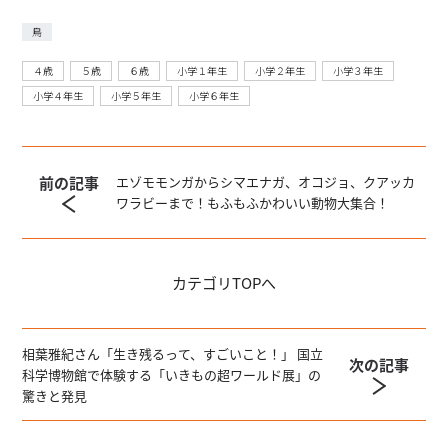
鳥
４歳
５歳
６歳
小学１年生
小学２年生
小学３年生
小学４年生
小学５年生
小学６年生
前の記事
エゾモモンガからシマエナガ、オコジョ、クアッカ
ワラビーまで！もふもふかわいい動物大集合！
カテゴリ
TOPへ
相葉雅紀さん「生き残るって、すごいこと！」 国立
次の記事
科学博物館で体験する「いきもの超ワールド展」の
驚きと発見