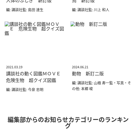
人体のふしぎ 新訂版
鳥 新訂版
編: 講談社監: 島田 達生
編: 講談社監: 川上 和人
2021.03.19
2024.06.21
講談社の動く図鑑ＭＯＶＥ
動物 新訂二版
危険生物 超クイズ図鑑
編: 講談社監: 山極 寿一監・写真・そ
の他: 本郷 峻
編: 講談社監: 今泉 忠明
編集部からのお知らせカテゴリーのランキン
グ