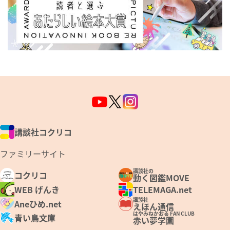
講談社コクリコ
ファミリーサイト
講談社の
コクリコ
動く図鑑MOVE
WEB げんき
TELEMAGA.net
講談社
Aneひめ.net
えほん通信
はやみねかおる FAN CLUB
青い鳥文庫
赤い夢学園