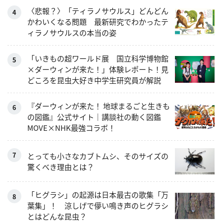
〈悲報？〉「ティラノサウルス」どんどん
かわいくなる問題 最新研究でわかったテ
ィラノサウルスの本当の姿
「いきもの超ワールド展 国立科学博物館
×ダーウィンが来た！」体験レポート！見
どころを昆虫大好き中学生研究員が解説
『ダーウィンが来た！ 地球まるごと生きも
の図鑑』公式サイト｜講談社の動く図鑑
MOVE×NHK最強コラボ！
とっても小さなカブトムシ、そのサイズの
驚くべき理由とは？
「ヒグラシ」の起源は日本最古の歌集「万
葉集」！ 涼しげで儚い鳴き声のヒグラシ
とはどんな昆虫？