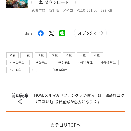
ダウンロード
危険生物 新訂版 アイゴ P110-111.pdf (938 KB)
ブックマーク
share
０歳
１歳
２歳
３歳
４歳
５歳
６歳
小学１年生
小学２年生
小学３年生
小学４年生
小学５年生
小学６年生
中学生〜
保護者向け
前の記事
MOVEメルマガ「ファンクラブ通信」は「講談社コク
リコCLUB」会員登録が必要となります
カテゴリ
TOPへ