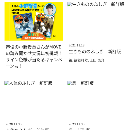
2021.11.18
声優の小野賢章さんがMOVE
生きもののふしぎ 新訂版
の読み聞かせ実況に初挑戦！
サイン色紙が当たるキャンペ
編: 講談社監: 上田 恵介
ーンも！
2020.11.30
2023.11.30