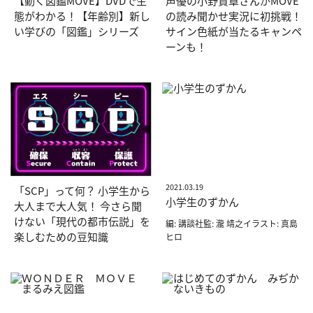
【動く図鑑MOVE】DVDで生
声優の小野賢章さんがMOVE
態がわかる！【年齢別】新し
の読み聞かせ実況に初挑戦！
い学びの「図鑑」シリーズ
サイン色紙が当たるキャンペ
ーンも！
2021.03.19
「SCP」って何？ 小学生から
小学生のずかん
大人まで大人気！ 今さら聞
けない「現代の都市伝説」を
編: 講談社監: 瀧 靖之イラスト: 真島
楽しむための豆知識
ヒロ