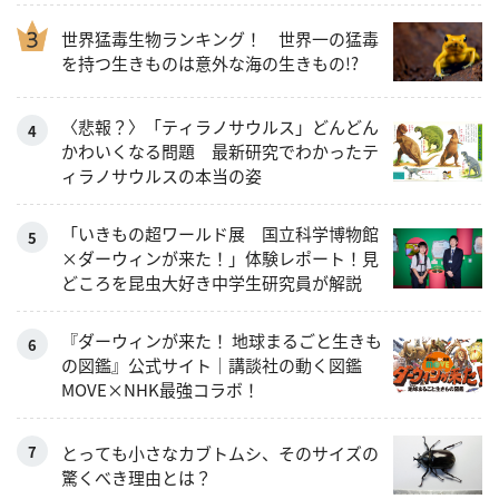
世界猛毒生物ランキング！ 世界一の猛毒
を持つ生きものは意外な海の生きもの!?
〈悲報？〉「ティラノサウルス」どんどん
かわいくなる問題 最新研究でわかったテ
ィラノサウルスの本当の姿
「いきもの超ワールド展 国立科学博物館
×ダーウィンが来た！」体験レポート！見
どころを昆虫大好き中学生研究員が解説
『ダーウィンが来た！ 地球まるごと生きも
の図鑑』公式サイト｜講談社の動く図鑑
MOVE×NHK最強コラボ！
とっても小さなカブトムシ、そのサイズの
驚くべき理由とは？