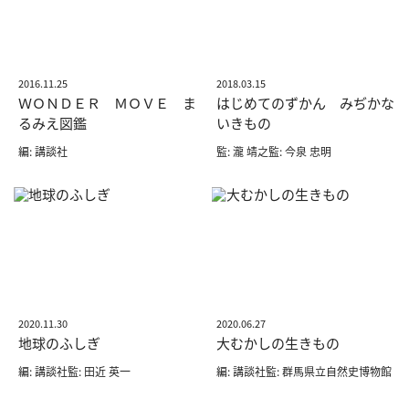
2016.11.25
2018.03.15
ＷＯＮＤＥＲ ＭＯＶＥ ま
はじめてのずかん みぢかな
るみえ図鑑
いきもの
編: 講談社
監: 瀧 靖之監: 今泉 忠明
2020.11.30
2020.06.27
地球のふしぎ
大むかしの生きもの
編: 講談社監: 田近 英一
編: 講談社監: 群馬県立自然史博物館