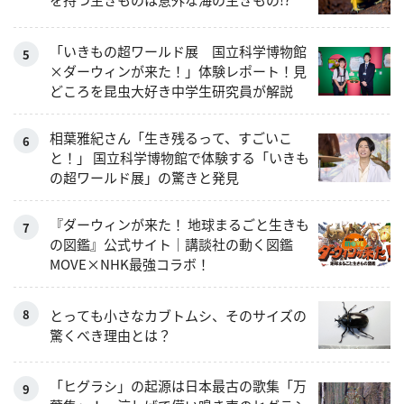
「いきもの超ワールド展 国立科学博物館
×ダーウィンが来た！」体験レポート！見
どころを昆虫大好き中学生研究員が解説
相葉雅紀さん「生き残るって、すごいこ
と！」 国立科学博物館で体験する「いきも
の超ワールド展」の驚きと発見
『ダーウィンが来た！ 地球まるごと生きも
の図鑑』公式サイト｜講談社の動く図鑑
MOVE×NHK最強コラボ！
とっても小さなカブトムシ、そのサイズの
驚くべき理由とは？
「ヒグラシ」の起源は日本最古の歌集「万