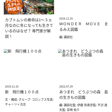
2016.11.25
カブトムシの寿命は1〜３ヵ
ＷＯＮＤＥＲ ＭＯＶＥ ま
月なのに冬になっても生きて
るみえ図鑑
いるのはなぜ？ 専門家が解
説！
編: 講談社
2019.11.15
2022.07.29
新 飛行機１００点
あつまれ どうぶつの森 島
の生きもの図鑑
文・構成: グループ･コロンブス写真:
チャーリィ古庄
編: 講談社監: 伊藤 弥寿彦監: 平沢 達
矢監: 宮崎 佑介