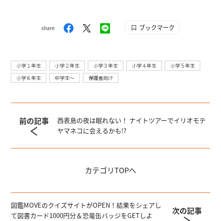
ブックマーク
share
小学１年生
小学２年生
小学３年生
小学４年生
小学５年生
小学６年生
中学生〜
保護者向け
前の記事
西表島の夜は眠れない！ ナイトツアーでイリオモテ
ヤマネコに会えるかも!?
カテゴリ
TOPへ
図鑑MOVEのクイズサイトがOPEN！結果をシェアし
次の記事
て図書カード1000円分＆恐竜缶バッジをGETしよ