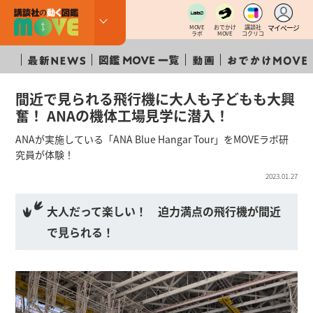
マイページ
MOVE
おでかけ
講談社
ラボ
MOVE
コクリコ
間近で見られる飛行機に大人も子どもも大興
奮！ ANAの機体工場見学に潜入！
ANAが実施している「ANA Blue Hangar Tour」をMOVEラボ研
究員が体験！
2023.01.27
大人だって楽しい！ 迫力満点の飛行機が間近
で見られる！