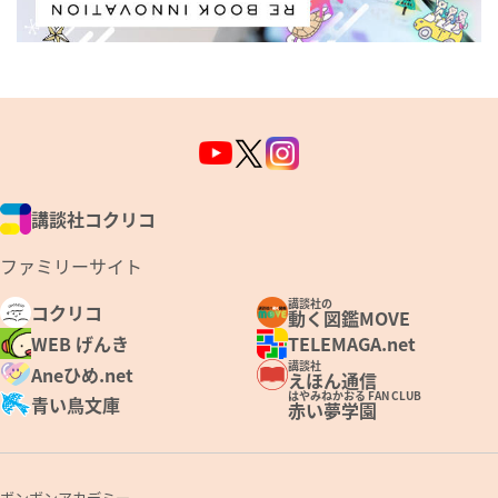
講談社コクリコ
ファミリーサイト
講談社の
コクリコ
動く図鑑MOVE
WEB げんき
TELEMAGA.net
講談社
Aneひめ.net
えほん通信
はやみねかおる FAN CLUB
青い鳥文庫
赤い夢学園
ボンボンアカデミー