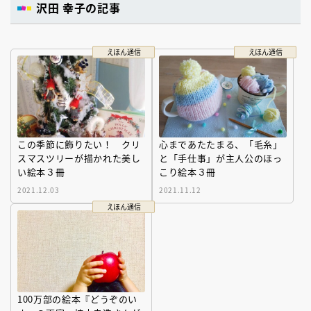
沢田 幸子の記事
えほん通信
えほん通信
この季節に飾りたい！ クリ
心まであたたまる、「毛糸」
スマスツリーが描かれた美し
と「手仕事」が主人公のほっ
い絵本３冊
こり絵本３冊
2021.12.03
2021.11.12
えほん通信
100万部の絵本『どうぞのい