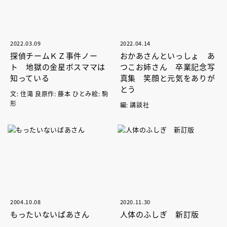
2022.03.09
2022.04.14
探偵チームＫＺ事件ノー
おかあさんといっしょ あ
ト 地獄の金星ボスママは
つこお姉さん 卒業記念写
知っている
真集 笑顔と元気をありが
とう
文: 住滝 良原作: 藤本 ひとみ絵: 駒
形
編: 講談社
2004.10.08
2020.11.30
もったいないばあさん
人体のふしぎ 新訂版