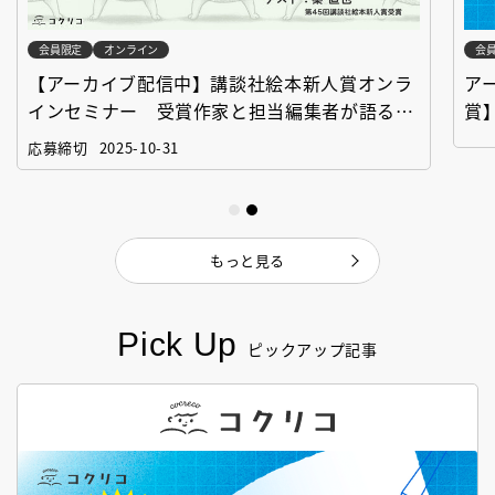
会員限定
オンライン
会
【アーカイブ配信中】講談社絵本新人賞オンラ
ア
インセミナー 受賞作家と担当編集者が語る
賞
「絵本創作実践講座」
作
応募締切
2025-10-31
もっと見る
Pick Up
ピックアップ記事