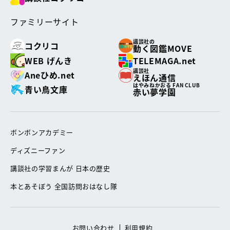
ファミリーサイト
講談社の
コクリコ
動く図鑑MOVE
WEB げんき
TELEMAGA.net
講談社
Aneひめ.net
えほん通信
はやみねかおる FAN CLUB
青い鳥文庫
赤い夢学園
ボンボンアカデミー
ディズニーファン
講談社の学習まんが 日本の歴史
本とあそぼう 全国訪問おはなし隊
お問い合わせ
利用規約