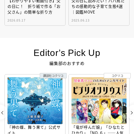
【わかりやすい動画付き】父
父の日に読みたい！パパ鳥た
の日に！ 折り紙で作る「お
ちの感動的な子育て生態4選
父さん」の簡単な折り方
｜図鑑MOVE
2026.05.17
2025.06.13
Editor’s Pick Up
編集部のおすすめ
講談社コクリコ
コクリコ
『神の蝶、舞う果て』公式サ
「竜が呼んだ娘」「ひなたと
イト
ひかり」「NO.６」……人気