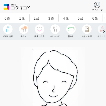
マイページ
0
1
2
3
4
5
6
歳
歳
歳
歳
歳
歳
歳
妊娠と出産
子育て
健康と安全
食とレシピ
暮らし
絵本とお話
知育と探