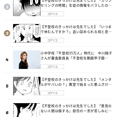
【不登校のきっかけは先生でした】「カウン
セリングの時間」生徒の情報をバラしたの
は…《第２話》
コクリコ
【不登校のきっかけは先生でした】「いつま
で休むんですか？」追い詰められる母と息子
《第６話》
コクリコ
小中学校「不登校35万人」時代に 中川翔子
さんが審査委員長「不登校生動画甲子園
2026」が開催
コクリコ
【不登校のきっかけは先生でした】「メンタ
ルがヤバいの？」教室で始まった悪ふざけ
《第３話》
コクリコ
【不登校のきっかけは先生でした】「意見の
ない人間は損する」担任の一言が苦しみに…
《第１話》