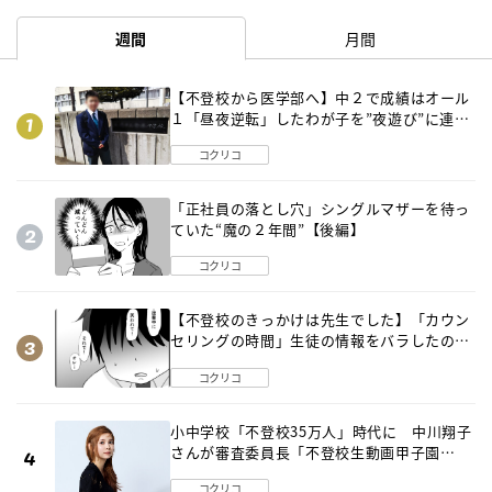
週間
月間
【不登校から医学部へ】中２で成績はオール
１「昼夜逆転」したわが子を”夜遊び”に連れ
出した母の気づき
コクリコ
「正社員の落とし穴」シングルマザーを待っ
ていた“魔の２年間”【後編】
コクリコ
【不登校のきっかけは先生でした】「カウン
セリングの時間」生徒の情報をバラしたの
は…《第２話》
コクリコ
小中学校「不登校35万人」時代に 中川翔子
さんが審査委員長「不登校生動画甲子園
2026」が開催
コクリコ