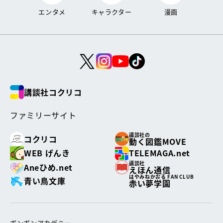
エンタメ
キャラクター
漫画
講談社コクリコ
ファミリーサイト
講談社の
コクリコ
動く図鑑MOVE
WEB げんき
TELEMAGA.net
講談社
Aneひめ.net
えほん通信
はやみねかおる FAN CLUB
青い鳥文庫
赤い夢学園
ボンボンアカデミー