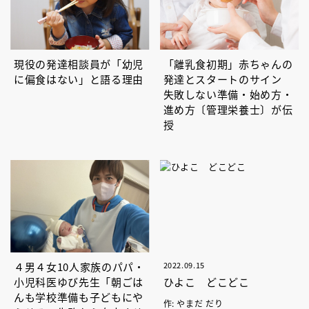
現役の発達相談員が「幼児
「離乳食初期」赤ちゃんの
に偏食はない」と語る理由
発達とスタートのサイン
失敗しない準備・始め方・
進め方〔管理栄養士〕が伝
授
４男４女10人家族のパパ・
2022.09.15
小児科医ゆび先生「朝ごは
ひよこ どこどこ
んも学校準備も子どもにや
作: やまだ だり