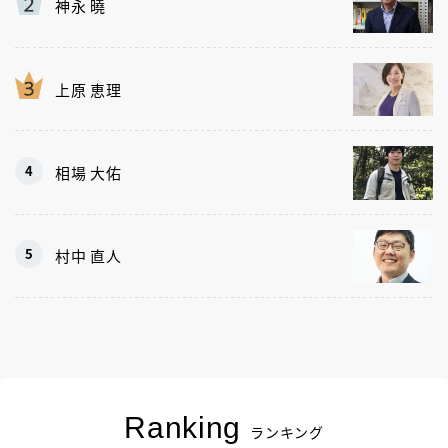
神永 曉
上原 恵理
相場 大佑
村中 直人
Ranking
ランキング