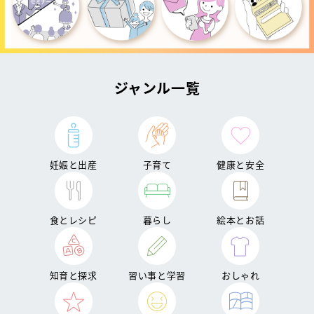
ジャンル一覧
妊娠と出産
子育て
健康と安全
食とレシピ
暮らし
絵本とお話
知育と探求
習い事と学習
おしゃれ