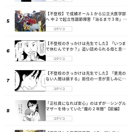
【不登校】で成績オール１から公立大医学部
へ 中２で起立性調節障害「治るまで３年」の
診断 そのとき母は
コクリコ
【不登校のきっかけは先生でした】「いつま
で休むんですか？」追い詰められる母と息子
《第６話》
コクリコ
【不登校のきっかけは先生でした】「意見の
ない人間は損する」担任の一言が苦しみに…
《第１話》
コクリコ
「正社員になれば安心」のはずが…シングル
マザーを待っていた“魔の２年間”【前編】
コクリコ