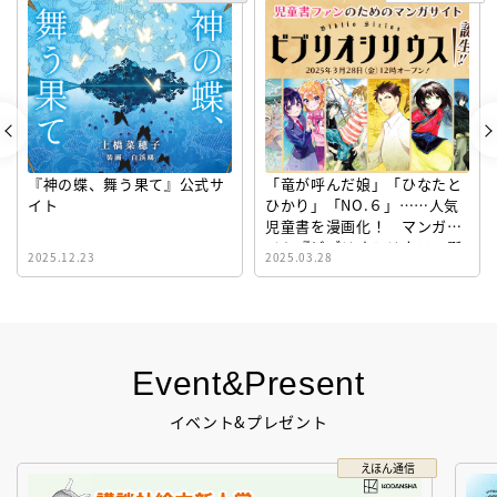
『神の蝶、舞う果て』公式サ
「竜が呼んだ娘」「ひなたと
イト
ひかり」「NO.６」……人気
児童書を漫画化！ マンガサ
イト『ビブリオシリウス』誕
2025.12.23
2025.03.28
生！
Event&Present
イベント&プレゼント
えほん通信