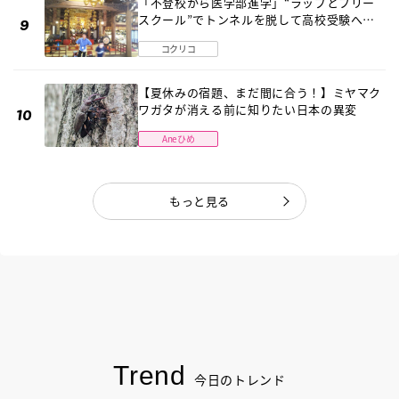
「不登校から医学部進学」“ラップとフリー
スクール”でトンネルを脱して高校受験へ
〔元野球少年の実話〕
コクリコ
【夏休みの宿題、まだ間に合う！】ミヤマク
ワガタが消える前に知りたい日本の異変
Aneひめ
もっと見る
Trend
今日のトレンド