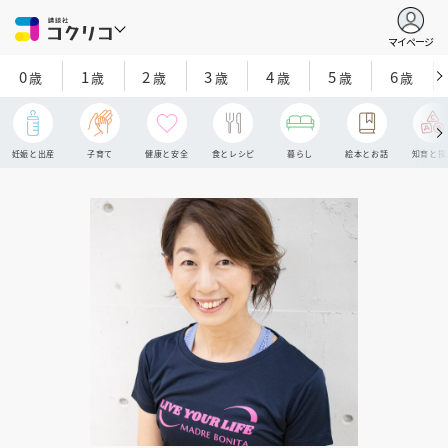
マイページ
0
1
2
3
4
5
6
歳
歳
歳
歳
歳
歳
歳
妊娠と出産
子育て
健康と安全
食とレシピ
暮らし
絵本とお話
知育と探