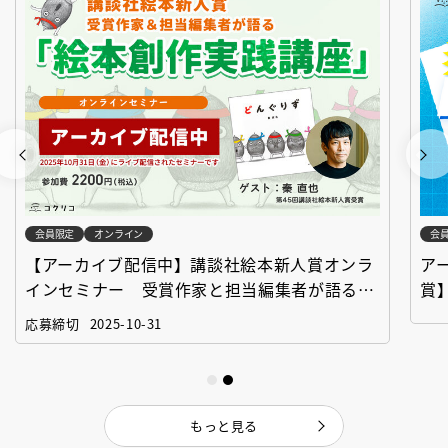
会員限定
オンライン
会
【アーカイブ配信中】講談社絵本新人賞オンラ
ア
インセミナー 受賞作家と担当編集者が語る
賞
「絵本創作実践講座」
作
応募締切
2025-10-31
もっと見る