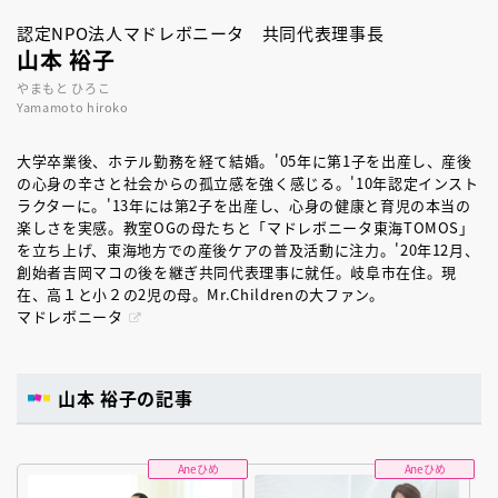
認定NPO法人マドレボニータ 共同代表理事長
山本 裕子
やまもと ひろこ
Yamamoto hiroko
大学卒業後、ホテル勤務を経て結婚。'05年に第1子を出産し、産後
の心身の辛さと社会からの孤立感を強く感じる。'10年認定インスト
ラクターに。'13年には第2子を出産し、心身の健康と育児の本当の
楽しさを実感。教室OGの母たちと「マドレボニータ東海TOMOS」
を立ち上げ、東海地方での産後ケアの普及活動に注力。'20年12月、
創始者吉岡マコの後を継ぎ共同代表理事に就任。岐阜市在住。現
在、高１と小２の2児の母。Mr.Childrenの大ファン。
マドレボニータ
山本 裕子の記事
Aneひめ
Aneひめ