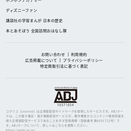
ディズニーファン
講談社の学習まんが 日本の歴史
本とあそぼう 全国訪問おはなし隊
お問い合わせ
利用規約
広告掲載について
プライバシーポリシー
特定商取引法に基づく表記
コクリコ［cocreco］は正規版配信サイトマークを取得したサービスです。
ABJマー
クは、この電子書店・電子書籍配信サービスが、著作権者からコンテンツ使用許諾を
得た正規版配信サービスであることを示す登録商標（登録番号 第6091713号）で
す。ABJマークについて、詳しくはこちらを御覧ください。
https://aebs.or.jp/