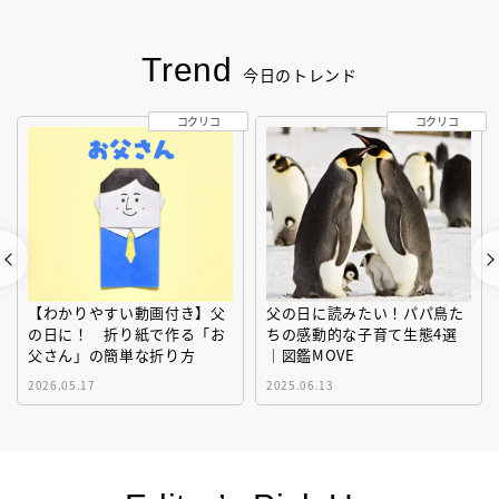
Trend
今日のトレンド
コクリコ
コクリコ
【わかりやすい動画付き】父
父の日に読みたい！パパ鳥た
の日に！ 折り紙で作る「お
ちの感動的な子育て生態4選
父さん」の簡単な折り方
｜図鑑MOVE
2026.05.17
2025.06.13