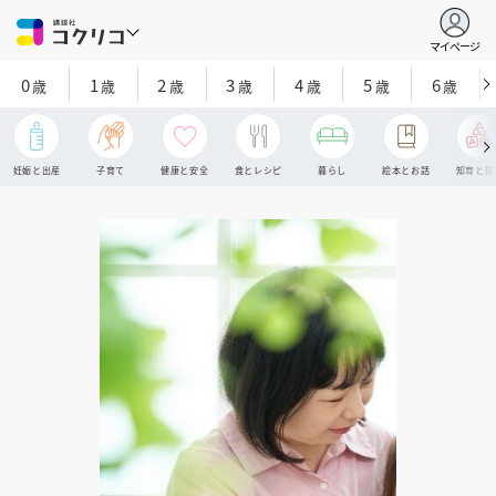
マイページ
0
1
2
3
4
5
6
歳
歳
歳
歳
歳
歳
歳
妊娠と出産
子育て
健康と安全
食とレシピ
暮らし
絵本とお話
知育と探