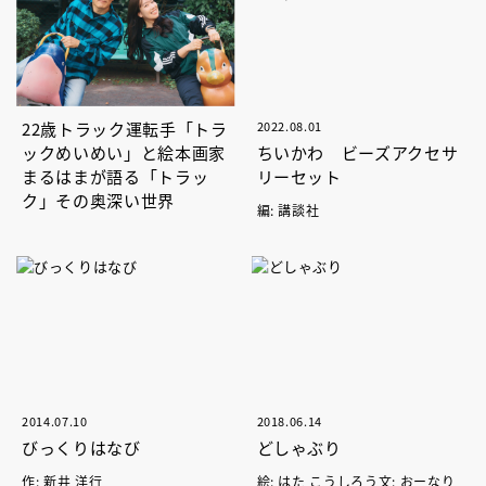
22歳トラック運転手「トラ
2022.08.01
ックめいめい」と絵本画家
ちいかわ ビーズアクセサ
まるはまが語る「トラッ
リーセット
ク」その奥深い世界
編: 講談社
2014.07.10
2018.06.14
びっくりはなび
どしゃぶり
作: 新井 洋行
絵: はた こうしろう文: おーなり