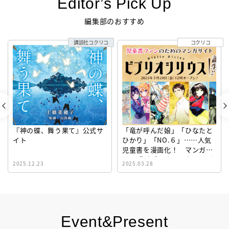
Editor’s Pick Up
編集部のおすすめ
講談社コクリコ
コクリコ
『神の蝶、舞う果て』公式サ
「竜が呼んだ娘」「ひなたと
イト
ひかり」「NO.６」……人気
児童書を漫画化！ マンガサ
イト『ビブリオシリウス』誕
2025.12.23
2025.03.28
生！
Event&Present