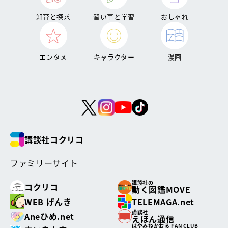
知育と探求
習い事と学習
おしゃれ
エンタメ
キャラクター
漫画
講談社コクリコ
ファミリーサイト
講談社の
コクリコ
動く図鑑MOVE
WEB げんき
TELEMAGA.net
講談社
Aneひめ.net
えほん通信
はやみねかおる FAN CLUB