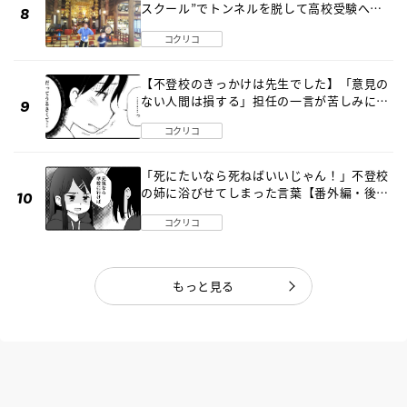
スクール”でトンネルを脱して高校受験へ
〔元野球少年の実話〕
コクリコ
【不登校のきっかけは先生でした】「意見の
ない人間は損する」担任の一言が苦しみに…
《第１話》
コクリコ
「死にたいなら死ねばいいじゃん！」不登校
の姉に浴びせてしまった言葉【番外編・後
編】
コクリコ
もっと見る