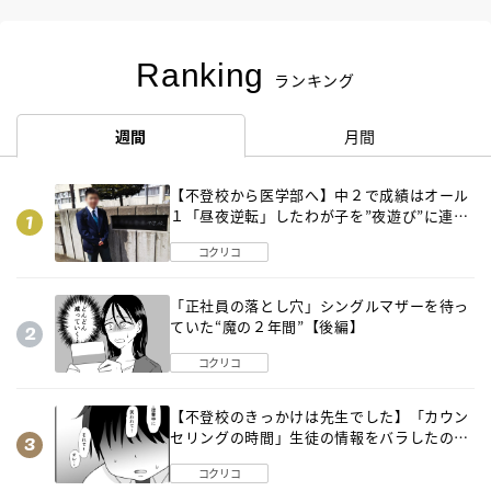
Ranking
ランキング
週間
月間
【不登校から医学部へ】中２で成績はオール
１「昼夜逆転」したわが子を”夜遊び”に連れ
出した母の気づき
コクリコ
「正社員の落とし穴」シングルマザーを待っ
ていた“魔の２年間”【後編】
コクリコ
【不登校のきっかけは先生でした】「カウン
セリングの時間」生徒の情報をバラしたの
は…《第２話》
コクリコ