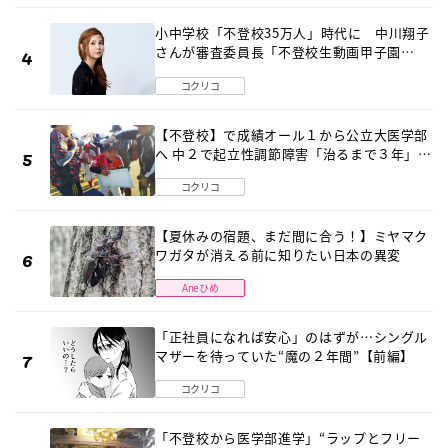
小中学校「不登校35万人」時代に 中川翔子
さんが審査委員長「不登校生動画甲子園
2026」が開催
コクリコ
【不登校】で成績オール１から公立大医学部
へ 中２で起立性調節障害「治るまで３年」の
診断 そのとき母は
コクリコ
【夏休みの宿題、まだ間に合う！】ミヤマク
ワガタが消える前に知りたい日本の異変
Aneひめ
「正社員になれば安心」のはずが…シングル
マザーを待っていた“魔の２年間”【前編】
コクリコ
「不登校から医学部進学」“ラップとフリー