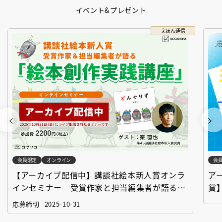
イベント&プレゼント
えほん通信
会員限定
オンライン
会
【アーカイブ配信中】講談社絵本新人賞オンラ
ア
インセミナー 受賞作家と担当編集者が語る
賞
「絵本創作実践講座」
作
応募締切
2025-10-31