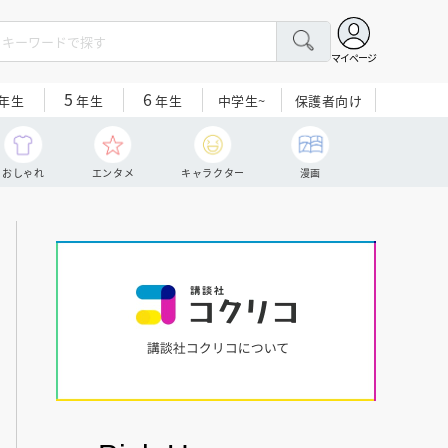
マイページ
5
6
中学生~
保護者向け
年生
年生
年生
おしゃれ
エンタメ
キャラクター
漫画