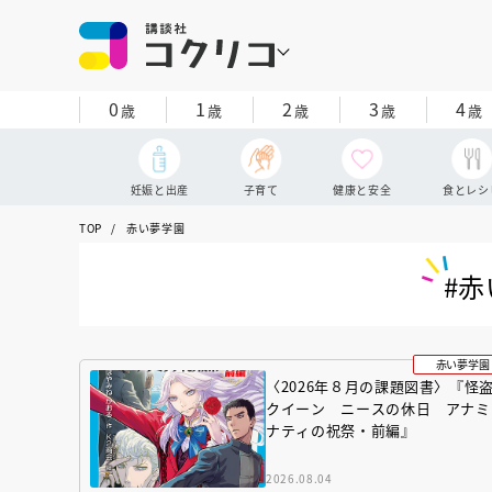
0
1
2
3
4
歳
歳
歳
歳
歳
妊娠と出産
子育て
健康と安全
食とレシ
TOP
赤い夢学園
#
赤い夢学園
〈2026年８月の課題図書〉『怪
クイーン ニースの休日 アナミ
ナティの祝祭・前編』
2026.08.04