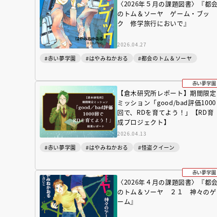
〈2026年５月の課題図書〉『都
のトム＆ソーヤ ゲーム・ブッ
ク 修学旅行においで』
2026.04.27
#赤い夢学園
#はやみねかおる
#都会のトム＆ソーヤ
赤い夢学園
【倉木研究所レポート】期間限定
ミッション「good/bad評価1000
回で、RDを育てよう！」【RD育
成プロジェクト】
2026.04.13
#赤い夢学園
#はやみねかおる
#怪盗クイーン
赤い夢学園
〈2026年４月の課題図書〉『都
のトム＆ソーヤ ２１ 神々のゲ
ーム』