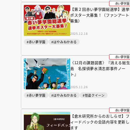
赤い夢学園
【第２回赤い夢学園総選挙】選挙
ポスター大募集！（ファンアート
募集）
2025.12.18
#赤い夢学園
#はやみねかおる
赤い夢学園
〈12月の課題図書〉『消える総
島 名探偵夢水清志郎事件ノー
ト』
2025.11.26
#赤い夢学園
#はやみねかおる
#怪盗クイーン
赤い夢学園
【倉木研究所からのおしらせ】フ
会員限定
オ
ィードバックの会話内容を更新し
【アーカイ
ます