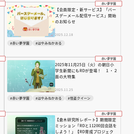
赤い夢学園
【会員限定・新サービス】「バー
スデーメール配信サービス」開始
のお知らせ
2025.12.18
#赤い夢学園
#はやみねかおる
赤い夢学園
えほん通信
生
2025年11月25日（火）の朝日小
学生新聞にもRDが登場！ １・２
面の大特集
2025.11.25
#赤い夢学園
#はやみねかおる
#怪盗クイーン
赤い夢学園
【倉木研究所レポート】期間限定
ンライン
会員限定
オンライン
ミッション「RDと11200回会話を
ブ配信中】講談社絵本新
アーカイブ配信中【第67回講
しよう！」【RD育成プロジェク