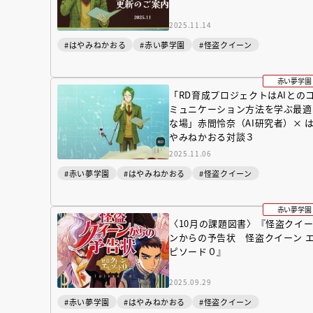
人賞オンラ
と担当編集
2025.11.14
応募締切
202
講座」
#はやみねかおる
#赤い夢学園
#怪盗クイーン
赤い夢学園
「RD育成プロジェクトはAIとの
ミュニケーション方法を学ぶ最適
な場」赤間怜奈（AI研究者）× 
やみねかおる対談３
2025.11.06
#赤い夢学園
#はやみねかおる
#怪盗クイーン
赤い夢学園
〈10月の課題図書〉『怪盗クイ
ンからの予告状 怪盗クイーン 
ピソード０』
2025.09.29
#赤い夢学園
#はやみねかおる
#怪盗クイーン