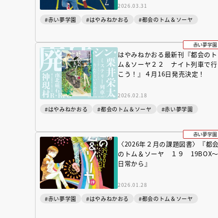
2026.03.31
#赤い夢学園
#はやみねかおる
#都会のトム＆ソーヤ
赤い夢学園
はやみねかおる最新刊『都会のト
ム＆ソーヤ２２ ナイト列車で行
こう！』４月16日発売決定！
2026.02.18
#はやみねかおる
#都会のトム＆ソーヤ
#赤い夢学園
赤い夢学園
〈2026年２月の課題図書〉『都
のトム＆ソーヤ １９ 19BOX
日常から』
2026.01.28
#赤い夢学園
#はやみねかおる
#都会のトム＆ソーヤ