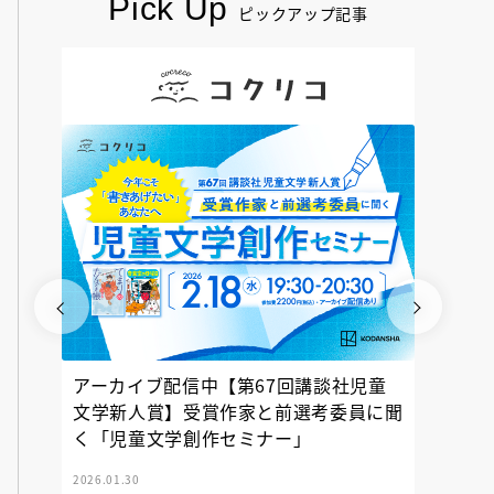
Pick Up
ピックアップ記事
アーカイブ配信中【第67回講談社児童
『神の
文学新人賞】受賞作家と前選考委員に聞
く「児童文学創作セミナー」
2026.01.30
2025.12.23