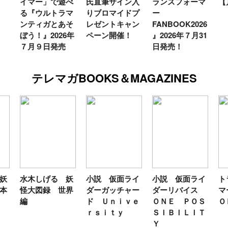
べ
氏直筆サイン入
ランスフォーマ
【月イチ更新】
マ
マ
りブロマイドプ
ー
ー
そ
レゼントキャン
FANBOOK2026
新
6年
ペーン開催！
』2026年７月31
日発売！
テレマガBOOKS＆MAGAZINES
妖
小説 仮面ライ
小説 仮面ライ
トランスフォー
テ
界
ダーガッチャー
ダーリバイス
マーＦＡＮＢＯ
ン
ド Ｕｎｉｖｅ
ＯＮＥ ＰＯＳ
ＯＫ２０２６
年
ｒｓｉｔｙ
ＳＩＢＩＬＩＴ
Ｙ