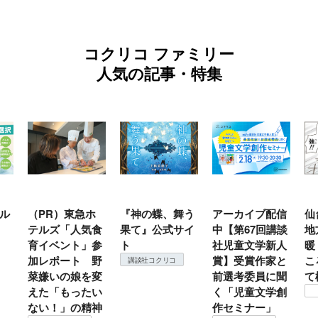
コクリコ ファミリー
人気の記事・特集
ホ
『神の蝶、舞う
アーカイブ配信
仙台の冬は東北
『
気食
果て』公式サイ
中【第67回講談
地方では温
（
」参
ト
社児童文学新人
暖？ 本当のと
こ
 野
賞】受賞作家と
ころは仙台に来
＃
講談社コクリコ
を変
前選考委員に聞
て検証すべし！
月
たい
く「児童文学創
定
コクリコ
精神
作セミナー」