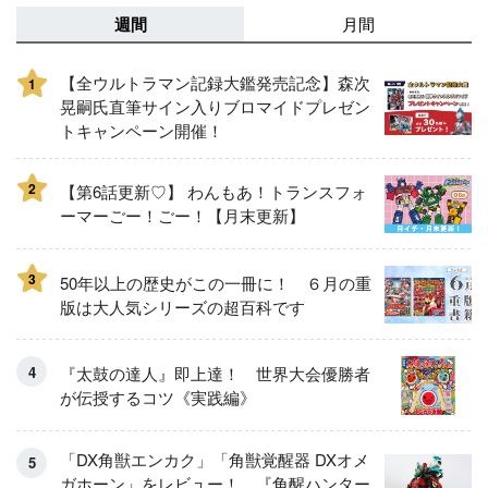
週間
月間
【全ウルトラマン記録大鑑発売記念】森次
1
晃嗣氏直筆サイン入りブロマイドプレゼン
トキャンペーン開催！
2
【第6話更新♡】 わんもあ！トランスフォ
ーマーごー！ごー！【月末更新】
3
50年以上の歴史がこの一冊に！ ６月の重
版は大人気シリーズの超百科です
『太鼓の達人』即上達！ 世界大会優勝者
が伝授するコツ《実践編》
「DX角獣エンカク」「角獣覚醒器 DXオメ
ガホーン」をレビュー！ 『角醒ハンター