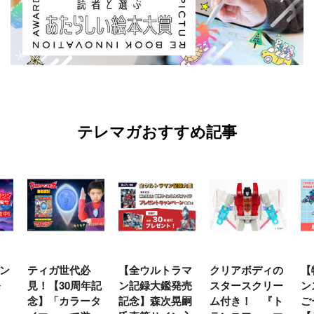
テレマガおすすめ記事
【全ウルトラマ
クリアボディの
【特別編】トラ
【
年記
ン記録大鑑発売
スタースクリー
ンスフォーマー
♡
タ
記念】森次晃嗣
ム付き！ 『ト
ごー！ごー！
ト