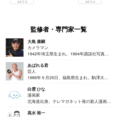
コクリコ
監修者・専門家一覧
大島 康嗣
カメラマン
1942年埼玉県生まれ。1964年講談社写真部
カメ...
あばれる君
芸人
1986年９月25日、福島県生まれ。駒澤大学
法学部...
白雲 ひな
漫画家
北海道出身。テレマガネット発の新人漫画
家。2020...
高水 裕一