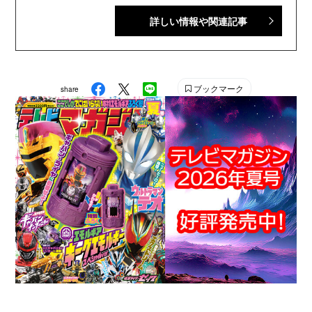
細は、YouTubeの『テレビマガジン 公式動画チャンネ
詳しい情報や関連記事
ル』で配信中。講談社発行の幼年・児童・少年・少女向
け雑誌の中では、『なかよし』『たのしい幼稚園』『週
刊少年マガジン』『別冊フレンド』に次いで歴史が長い
雑誌です。 【SNS】 X（旧Twitter）：@tele_maga
ブックマーク
share
Instagram：＠tele_maga