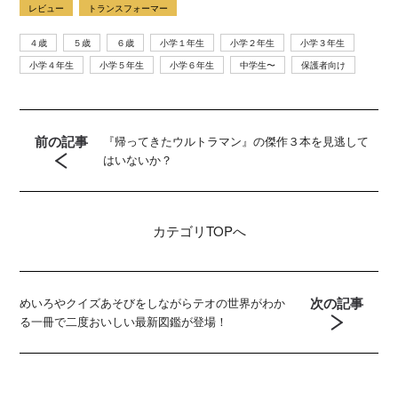
レビュー
トランスフォーマー
４歳
５歳
６歳
小学１年生
小学２年生
小学３年生
小学４年生
小学５年生
小学６年生
中学生〜
保護者向け
前の記事
『帰ってきたウルトラマン』の傑作３本を見逃して
はいないか？
カテゴリ
TOPへ
次の記事
めいろやクイズあそびをしながらテオの世界がわか
る一冊で二度おいしい最新図鑑が登場！