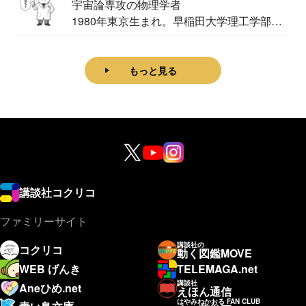
宇宙論専攻の物理学者
1980年東京生まれ。早稲田大学理工学部物
理学科卒...
もっと見る
講談社コクリコ
ファミリーサイト
講談社の
コクリコ
動く図鑑MOVE
WEB げんき
TELEMAGA.net
講談社
Aneひめ.net
えほん通信
はやみねかおる FAN CLUB