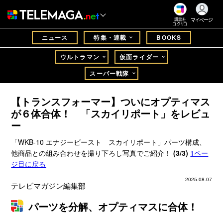
マイページ
講談社
コクリコ
ニュース
特集・連載
BOOKS
ウルトラマン
仮面ライダー
スーパー戦隊
【トランスフォーマー】ついにオプティマス
が６体合体！ 「スカイリポート」をレビュ
ー
「WKB-10 エナジービースト スカイリポート」パーツ構成、
他商品との組み合わせを撮り下ろし写真でご紹介！
(3/3)
1ペー
ジ目に戻る
2025.08.07
テレビマガジン編集部
パーツを分解、オプティマスに合体！