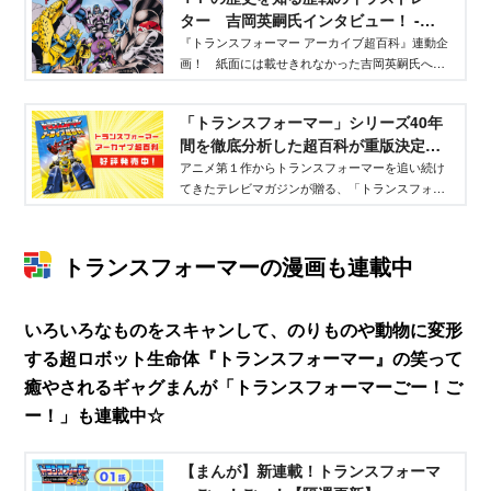
ター 吉岡英嗣氏インタビュー！ -
TELEMAGA.net｜講談社
『トランスフォーマー アーカイブ超百科』連動企
画！ 紙面には載せきれなかった吉岡英嗣氏への
インタビューを掲載！ トランスフォーマー40年
の魅力と神髄に迫る、インタビューになっていま
「トランスフォーマー」シリーズ40年
す。要注目！
間を徹底分析した超百科が重版決定！ -
TELEMAGA.net｜講談社
アニメ第１作からトランスフォーマーを追い続け
てきたテレビマガジンが贈る、「トランスフォー
マー」シリーズ40年を振り返る一冊『トランスフ
ォーマー アーカイブ超百科』の重版が決定！
トランスフォーマーの漫画も連載中
いろいろなものをスキャンして、のりものや動物に変形
する超ロボット生命体『トランスフォーマー』の笑って
癒やされるギャグまんが「トランスフォーマーごー！ご
ー！」も連載中☆
【まんが】新連載！トランスフォーマ