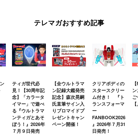
テレマガおすすめ記事
【全ウルトラマ
クリアボディの
【特別編】トラ
【
年記
ン記録大鑑発売
スタースクリー
ンスフォーマー
♡
タ
記念】森次晃嗣
ム付き！ 『ト
ごー！ごー！
ト
べ
氏直筆サイン入
ランスフォーマ
【月イチ更新】
マ
マ
りブロマイドプ
ー
ー
そ
レゼントキャン
FANBOOK2026
新
6年
ペーン開催！
』2026年７月31
日発売！