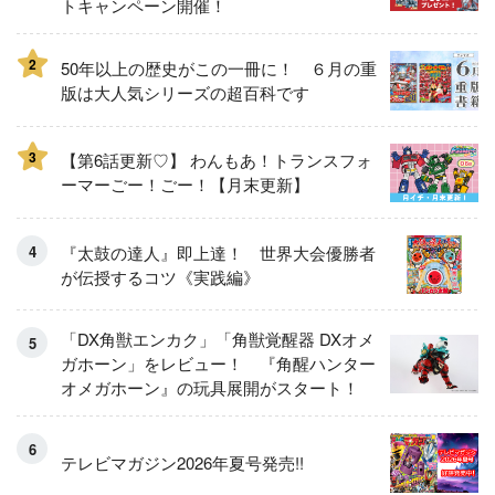
トキャンペーン開催！
2
50年以上の歴史がこの一冊に！ ６月の重
版は大人気シリーズの超百科です
3
【第6話更新♡】 わんもあ！トランスフォ
ーマーごー！ごー！【月末更新】
『太鼓の達人』即上達！ 世界大会優勝者
が伝授するコツ《実践編》
「DX角獣エンカク」「角獣覚醒器 DXオメ
ガホーン」をレビュー！ 『角醒ハンター
オメガホーン』の玩具展開がスタート！
テレビマガジン2026年夏号発売!!