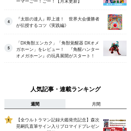
ーマーごー！ごー！【月末更新】
『太鼓の達人』即上達！ 世界大会優勝者
が伝授するコツ《実践編》
「DX角獣エンカク」「角獣覚醒器 DXオメ
ガホーン」をレビュー！ 『角醒ハンター
オメガホーン』の玩具展開がスタート！
人気記事・連載ランキング
週間
月間
【全ウルトラマン記録大鑑発売記念】森次
1
晃嗣氏直筆サイン入りブロマイドプレゼン