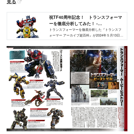
見る
祝TF40周年記念！ トランスフォーマ
ーを徹底分析してみた！ -
TELEMAGA.net｜講談社
トランスフォーマーを徹底分析した『トランスフ
ォーマー アーカイブ超百科』が2024年５月13日に
発売！ トランスフォーマーのアニメ＆映画をす
べて深掘りし、おもちゃのカタログも付いていま
す。その魅力に迫ります。