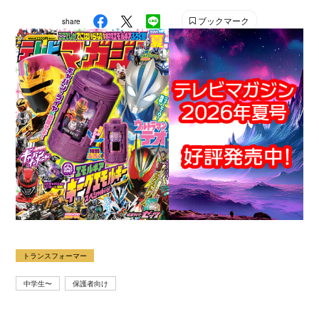
雑誌です。 【SNS】 X（旧Twitter）：@tele_maga
ブックマーク
share
Instagram：＠tele_maga
トランスフォーマー
中学生〜
保護者向け