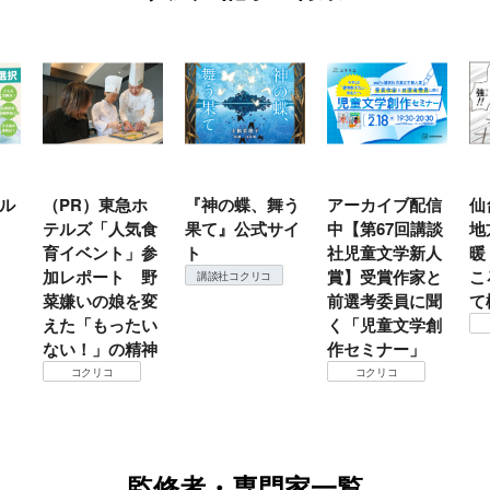
ホ
『神の蝶、舞う
アーカイブ配信
仙台の冬は東北
『
食
果て』公式サイ
中【第67回講談
地方では温
（
参
ト
社児童文学新人
暖？ 本当のと
こ
野
賞】受賞作家と
ころは仙台に来
＃
講談社コクリコ
変
前選考委員に聞
て検証すべし！
月
い
く「児童文学創
定
コクリコ
神
作セミナー」
コクリコ
監修者・専門家一覧