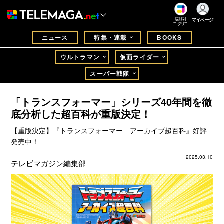
マイページ
講談社
コクリコ
ニュース
特集・連載
BOOKS
ウルトラマン
仮面ライダー
スーパー戦隊
「トランスフォーマー」シリーズ40年間を徹
底分析した超百科が重版決定！
【重版決定】『トランスフォーマー アーカイブ超百科』好評
発売中！
2025.03.10
テレビマガジン編集部