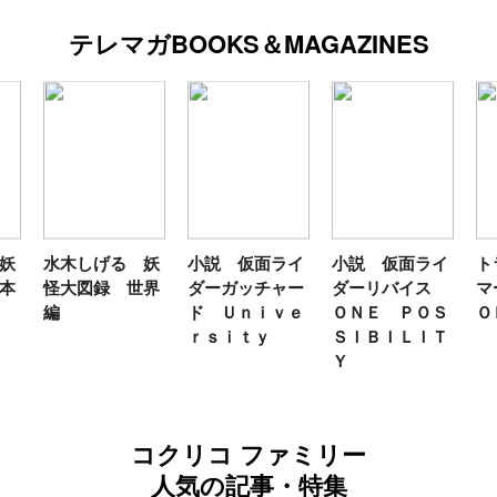
テレマガBOOKS＆MAGAZINES
妖
小説 仮面ライ
小説 仮面ライ
トランスフォー
テ
界
ダーガッチャー
ダーリバイス
マーＦＡＮＢＯ
ン
ド Ｕｎｉｖｅ
ＯＮＥ ＰＯＳ
ＯＫ２０２６
年
ｒｓｉｔｙ
ＳＩＢＩＬＩＴ
Ｙ
コクリコ ファミリー
人気の記事・特集