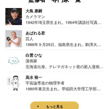
大島 康嗣
カメラマン
1942年埼玉県生まれ。1964年講談社写真部
カメ...
あばれる君
芸人
1986年９月25日、福島県生まれ。駒澤大学
法学部...
白雲 ひな
漫画家
北海道出身。テレマガネット発の新人漫画
家。2020...
高水 裕一
宇宙論専攻の物理学者
1980年東京生まれ。早稲田大学理工学部物
理学科卒...
もっと見る