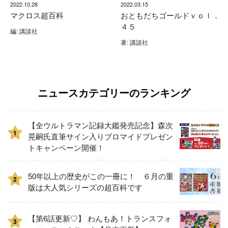
2022.10.28
2022.03.15
マクロス超百科
おともだちゴールドｖｏｌ．
４５
編: 講談社
著: 講談社
ニュースカテゴリーのランキング
【全ウルトラマン記録大鑑発売記念】森次
1
晃嗣氏直筆サイン入りブロマイドプレゼン
トキャンペーン開催！
50年以上の歴史がこの一冊に！ ６月の重
2
版は大人気シリーズの超百科です
【第6話更新♡】 わんもあ！トランスフォ
3