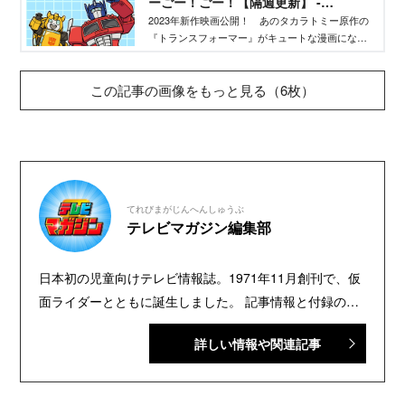
ーごー！ごー！【隔週更新】 -
TELEMAGA.net｜講談社
2023年新作映画公開！ あのタカラトミー原作の
『トランスフォーマー』がキュートな漫画になり
ました。バンブルビー、オプティマスプライムだ
けでなく、メガトロンなど悪役キャラも大活
この記事の画像をもっと見る（6枚）
躍！ 今後、15日、30日にアップされる予定で
す。乞うご期待！
てれびまがじんへんしゅうぶ
テレビマガジン編集部
日本初の児童向けテレビ情報誌。1971年11月創刊で、仮
面ライダーとともに誕生しました。 記事情報と付録の詳
細は、YouTubeの『テレビマガジン 公式動画チャンネ
詳しい情報や関連記事
ル』で配信中。講談社発行の幼年・児童・少年・少女向
け雑誌の中では、『なかよし』『たのしい幼稚園』『週
刊少年マガジン』『別冊フレンド』に次いで歴史が長い