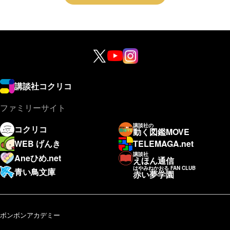
講談社コクリコ
ファミリーサイト
講談社の
コクリコ
動く図鑑MOVE
WEB げんき
TELEMAGA.net
講談社
Aneひめ.net
えほん通信
はやみねかおる FAN CLUB
青い鳥文庫
赤い夢学園
ボンボンアカデミー