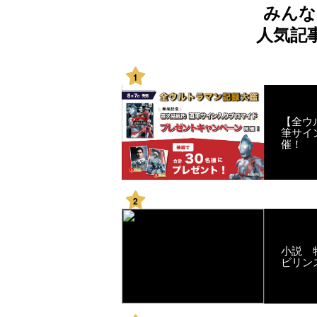
みんな
人気記
1
【全ウ
筆サイ
催！
2
小説 
ビリン