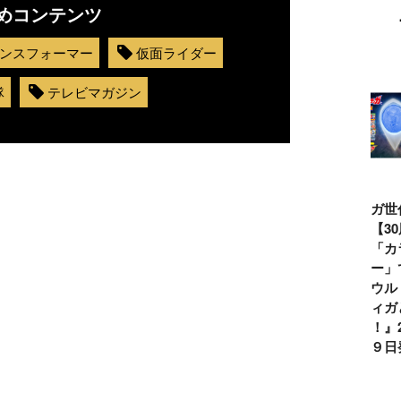
めコンテンツ
ンスフォーマー
仮面ライダー
隊
テレビマガジン
ウルトラマンシ
仮面ライダー誕
テレビマガジン
ティガ世
リーズ60周年記
生55周年記
2026年夏号発
見！【3
念！ ウルトラ
念！ 仮面ライ
売!!
念】「カ
セブン＝モロボ
ダー１号＝本郷
イマー」
シ・ダンを演じ
猛を演じた藤岡
る『ウル
た森次晃嗣氏特
弘、氏特別イン
ンティガ
別インタビュー
タビュー
ぼう！』2
７月９日