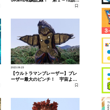
場怪獣を一挙紹介！
2023.09.23
【ウルトラマンブレーザー】ブレ
ーザー最大のピンチ！ 宇宙より
ゲバルガ襲来!!