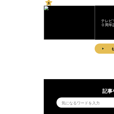
3
テレビ
０周年
記事