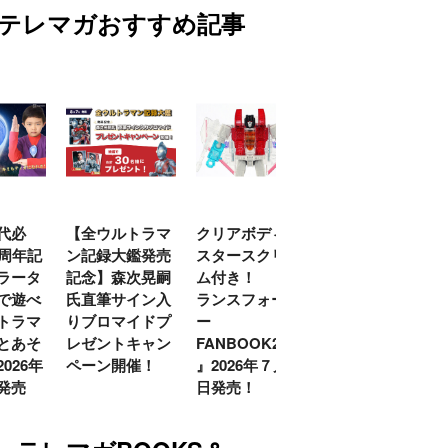
テレマガおすすめ記事
代必
【全ウルトラマ
クリアボディの
【特別編】トラ
0周年記
ン記録大鑑発売
スタースクリー
ンスフォーマー
ラータ
記念】森次晃嗣
ム付き！ 『ト
ごー！ごー！
で遊べ
氏直筆サイン入
ランスフォーマ
【月イチ更新】
トラマ
りブロマイドプ
ー
とあそ
レゼントキャン
FANBOOK2026
026年
ペーン開催！
』2026年７月31
発売
日発売！