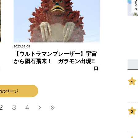
2023.09.09
【ウルトラマンブレーザー】宇宙
から隕石飛来！ ガラモン出現!!
1
次のページ
2
3
4
2