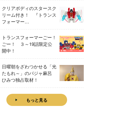
クリアボディのスタースク
リーム付き！ 『トランス
フォーマー
FANBOOK2026』2026年
７月31日発売！
トランスフォーマーごー！
ごー！ ３～19話限定公
開中！
日曜朝をざわつかせる「光
たもれ～」のパジャ麻呂
ひみつ独占取材！
もっと見る