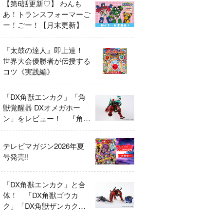
【第6話更新♡】 わんも
あ！トランスフォーマーご
ー！ごー！【月末更新】
『太鼓の達人』即上達！
世界大会優勝者が伝授する
コツ《実践編》
「DX角獣エンカク」「角
獣覚醒器 DXオメガホー
ン」をレビュー！ 『角醒
ハンター オメガホーン』
の玩具展開がスタート！
テレビマガジン2026年夏
号発売!!
「DX角獣エンカク」と合
体！ 「DX角獣ゴウカ
ク」「DX角獣ザンカク」
をレビュー！