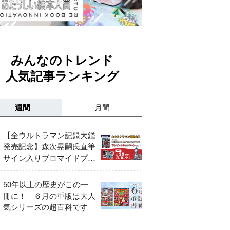
みんなのトレンド
人気記事ランキング
週間
月間
【全ウルトラマン記録大鑑
発売記念】森次晃嗣氏直筆
サイン入りブロマイドプレ
ゼントキャンペーン開催！
50年以上の歴史がこの一
冊に！ ６月の重版は大人
気シリーズの超百科です