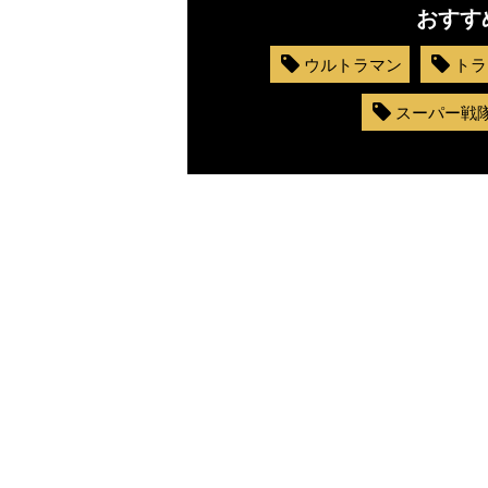
おすす
ウルトラマン
トラ
スーパー戦
ラマ
クリアボディの
【特別編】トラ
【第6話更新
発売
スタースクリー
ンスフォーマー
♡】 わんもあ！
晃嗣
ム付き！ 『ト
ごー！ごー！
トランスフォー
ン入
ランスフォーマ
【月イチ更新】
マーごー！ご
ドプ
ー
ー！【月末更
ャン
FANBOOK2026
新】
！
』2026年７月31
日発売！