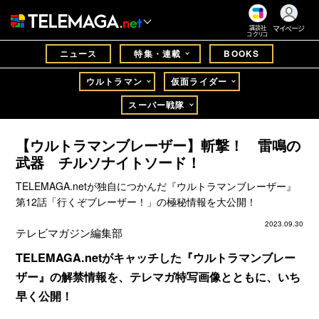
マイページ
講談社
コクリコ
ニュース
特集・連載
BOOKS
ウルトラマン
仮面ライダー
スーパー戦隊
【ウルトラマンブレーザー】斬撃！ 雷鳴の
武器 チルソナイトソード！
TELEMAGA.netが独自につかんだ『ウルトラマンブレーザー』
第12話「行くぞブレーザー！」の極秘情報を大公開！
2023.09.30
テレビマガジン編集部
TELEMAGA.netがキャッチした『ウルトラマンブレー
ザー』の解禁情報を、テレマガ特写画像とともに、いち
早く公開！