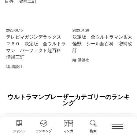
2023.06.15
2023.04.26
テレビマガジンデラックス
決定版 全ウルトラマン＆大
２６０ 決定版 全ウルトラ
怪獣 シール超百科 増補改
マン パーフェクト超百科
訂
増補三訂
編: 講談社
編: 講談社
ウルトラマンブレーザーカテゴリーのランキ
ング
【ネタバレ注意】劇場版ウルトラマンブレ
1
ーザー 妖骸魔獣ゴンギルガンを大特集！
ジャンル
ランキング
マンガ
検索