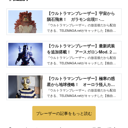
【ウルトラマンブレーザー】宇宙から
隕石飛来！ ガラモン出現!! -
TELEMAGA.net｜講談社
『ウルトラマンブレーザー』の放送後だから配信
できる、TELEMAGA.netがキャッチした【独自】
情報をどこよりも早くお届け！ 放送を観ただけ
ではわからない、ウルトラマンや怪獣、宇宙人の
【ウルトラマンブレーザー】最新武装
情報が満載です！
を追加搭載！ アースガロンMod.２登
場!! - TELEMAGA.net｜講談社
『ウルトラマンブレーザー』の放送後だから配信
できる、TELEMAGA.netがキャッチした【独自】
情報をどこよりも早くお届け！ 放送を観ただけ
ではわからない、ウルトラマンや怪獣、宇宙人の
【ウルトラマンブレーザー】極寒の惑
情報が満載です！
星から地球侵略！ オーロラ怪人カナ
ン星人 - TELEMAGA.net｜講談社
『ウルトラマンブレーザー』の放送後だから配信
できる、TELEMAGA.netがキャッチした【独自】
情報をどこよりも早くお届け！ 放送を観ただけ
ではわからない、ウルトラマンや怪獣、宇宙人の
情報が満載です！
ブレーザーの記事をもっと読む