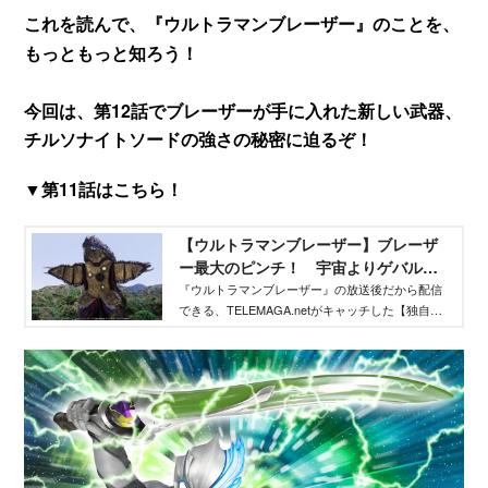
これを読んで、『ウルトラマンブレーザー』のことを、
もっともっと知ろう！
今回は、第12話でブレーザーが手に入れた新しい武器、
チルソナイトソードの強さの秘密に迫るぞ！
▼第11話はこちら！
【ウルトラマンブレーザー】ブレーザ
ー最大のピンチ！ 宇宙よりゲバルガ
襲来!! - TELEMAGA.net｜講談社
『ウルトラマンブレーザー』の放送後だから配信
できる、TELEMAGA.netがキャッチした【独自】
情報をどこよりも早くお届け！ 放送を観ただけ
ではわからない、ウルトラマンや怪獣、宇宙人の
情報が満載です！