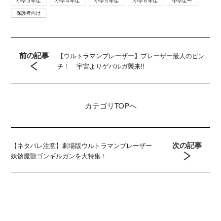
小学３年生
小学４年生
小学５年生
小学６年生
中学生〜
保護者向け
前の記事
【ウルトラマンブレーザー】ブレーザー最大のピン
チ！ 宇宙よりゲバルガ襲来!!
カテゴリ
TOPへ
次の記事
【ネタバレ注意】劇場版ウルトラマンブレーザー
妖骸魔獣ゴンギルガンを大特集！