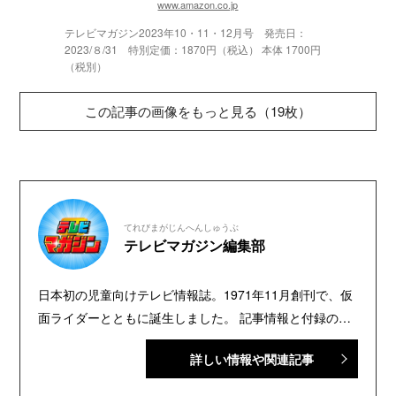
www.amazon.co.jp
テレビマガジン2023年10・11・12月号 発売日：
2023/８/31 特別定価：1870円（税込） 本体 1700円
（税別）
この記事の画像をもっと見る（19枚）
てれびまがじんへんしゅうぶ
テレビマガジン編集部
日本初の児童向けテレビ情報誌。1971年11月創刊で、仮
面ライダーとともに誕生しました。 記事情報と付録の詳
細は、YouTubeの『テレビマガジン 公式動画チャンネ
詳しい情報や関連記事
ル』で配信中。講談社発行の幼年・児童・少年・少女向
け雑誌の中では、『なかよし』『たのしい幼稚園』『週