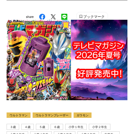
刊少年マガジン』『別冊フレンド』に次いで歴史が長い
雑誌です。 【SNS】 X（旧Twitter）：@tele_maga
ブックマーク
share
Instagram：＠tele_maga
ウルトラマン
ウルトラマンブレーザー
ガラモン
３歳
４歳
５歳
６歳
小学１年生
小学２年生