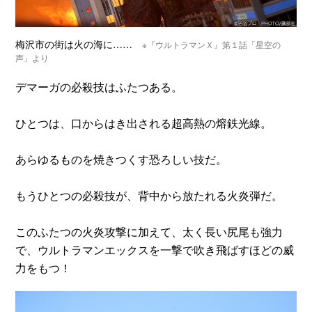
梅沢市の街は火の海に……
※『ウルトラマンＸ』第１話「星空の
声」より
デマーガの必殺技はふたつある。
ひとつは、口からはき出される超高熱の熔鉄光線。
あらゆるものを焼きつくす恐ろしい技だ。
もうひとつの必殺技が、背中から放たれる火炎弾だ。
このふたつの火炎攻撃に加えて、太く長い尻尾も強力
で、ウルトラマンエックスを一撃で吹き飛ばすほどの威
力をもつ！