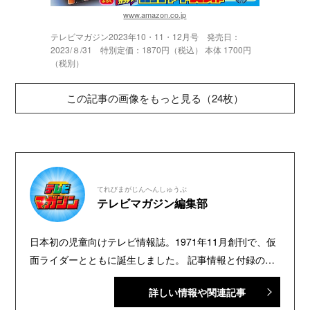
www.amazon.co.jp
テレビマガジン2023年10・11・12月号 発売日：
2023/８/31 特別定価：1870円（税込） 本体 1700円
（税別）
この記事の画像をもっと見る（24枚）
てれびまがじんへんしゅうぶ
テレビマガジン編集部
日本初の児童向けテレビ情報誌。1971年11月創刊で、仮
面ライダーとともに誕生しました。 記事情報と付録の詳
細は、YouTubeの『テレビマガジン 公式動画チャンネ
詳しい情報や関連記事
ル』で配信中。講談社発行の幼年・児童・少年・少女向