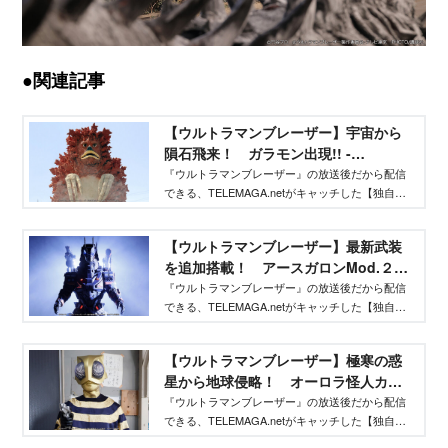
●関連記事
【ウルトラマンブレーザー】宇宙から
隕石飛来！ ガラモン出現!! -
TELEMAGA.net｜講談社
『ウルトラマンブレーザー』の放送後だから配信
できる、TELEMAGA.netがキャッチした【独自】
情報をどこよりも早くお届け！ 放送を観ただけ
ではわからない、ウルトラマンや怪獣、宇宙人の
【ウルトラマンブレーザー】最新武装
情報が満載です！
を追加搭載！ アースガロンMod.２登
場!! - TELEMAGA.net｜講談社
『ウルトラマンブレーザー』の放送後だから配信
できる、TELEMAGA.netがキャッチした【独自】
情報をどこよりも早くお届け！ 放送を観ただけ
ではわからない、ウルトラマンや怪獣、宇宙人の
【ウルトラマンブレーザー】極寒の惑
情報が満載です！
星から地球侵略！ オーロラ怪人カナ
ン星人 - TELEMAGA.net｜講談社
『ウルトラマンブレーザー』の放送後だから配信
できる、TELEMAGA.netがキャッチした【独自】
情報をどこよりも早くお届け！ 放送を観ただけ