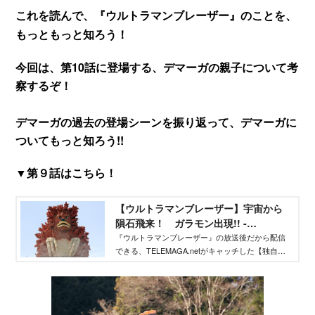
これを読んで、『ウルトラマンブレーザー』のことを、
もっともっと知ろう！
今回は、第10話に登場する、デマーガの親子について考
察するぞ！
デマーガの過去の登場シーンを振り返って、デマーガに
ついてもっと知ろう!!
▼第９話はこちら！
【ウルトラマンブレーザー】宇宙から
隕石飛来！ ガラモン出現!! -
TELEMAGA.net｜講談社
『ウルトラマンブレーザー』の放送後だから配信
できる、TELEMAGA.netがキャッチした【独自】
情報をどこよりも早くお届け！ 放送を観ただけ
ではわからない、ウルトラマンや怪獣、宇宙人の
情報が満載です！