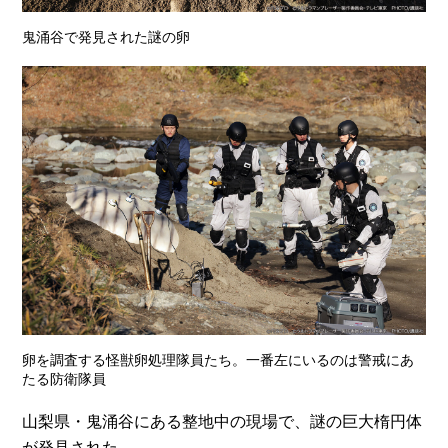
鬼涌谷で発見された謎の卵
卵を調査する怪獣卵処理隊員たち。一番左にいるのは警戒にあ
たる防衛隊員
山梨県・鬼涌谷にある整地中の現場で、謎の巨大楕円体
が発見された。