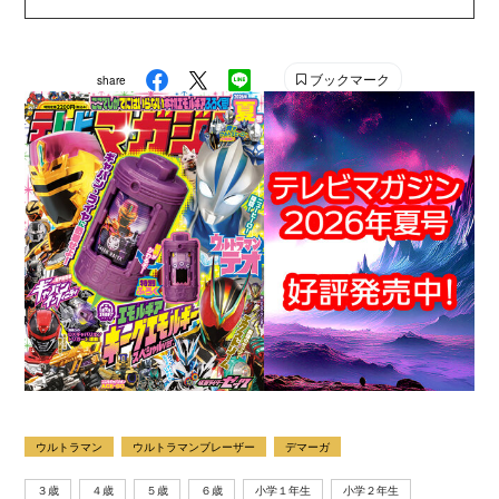
け雑誌の中では、『なかよし』『たのしい幼稚園』『週
刊少年マガジン』『別冊フレンド』に次いで歴史が長い
雑誌です。 【SNS】 X（旧Twitter）：@tele_maga
ブックマーク
share
Instagram：＠tele_maga
ウルトラマン
ウルトラマンブレーザー
デマーガ
３歳
４歳
５歳
６歳
小学１年生
小学２年生