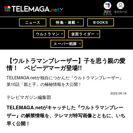
マイページ
講談社
コクリコ
ニュース
特集・連載
BOOKS
ウルトラマン
仮面ライダー
スーパー戦隊
【ウルトラマンブレーザー】子を思う親の愛
情！ ベビーデマーガ登場!!
TELEMAGA.netが独自につかんだ『ウルトラマンブレーザー』
第10話「親と子」の極秘情報を大公開！
2023.09.16
テレビマガジン編集部
TELEMAGA.netがキャッチした『ウルトラマンブレー
ザー』の解禁情報を、テレマガ特写画像とともに、いち
早く公開！