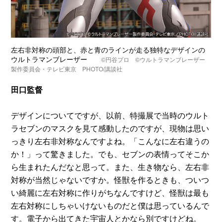
左右非対称の頭部と、赤と青のラインが走る独特なデザインの
ウルトラマンブレーザー
©円谷プロ ©ウルトラマンブレーザー
製作委員会・テレビ東京 PHOTO/講談社
田口監督
デザインについてですが、以前、特撮展で当時のウルト
ラセブンのマスクを見て感動したのですが、現物は思い
っきり左右非対称なんですよね。「こんなに左右違うの
か！」って驚きました。でも、セブンの表情ってそこか
ら生まれたんだなと思って。また、生き物なら、左右非
対称が当然じゃないですか。怪獣を作るときも、ついつ
い綺麗に左右対称に作りがちなんですけど、怪獣は最も
左右対称にしちゃいけないものだと僕は思っているんで
す。電子から出てきた宇宙人とかなら別ですけどね。