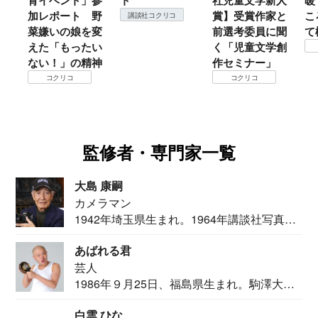
」参
ト
社児童文学新人
暖？ 本当のと
こ
 野
賞】受賞作家と
ころは仙台に来
＃
講談社コクリコ
を変
前選考委員に聞
て検証すべし！
月
たい
く「児童文学創
定
コクリコ
精神
作セミナー」
コクリコ
監修者・専門家一覧
大島 康嗣
カメラマン
1942年埼玉県生まれ。1964年講談社写真部
カメ...
あばれる君
芸人
1986年９月25日、福島県生まれ。駒澤大学
法学部...
白雲 ひな