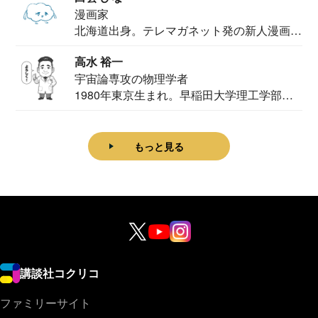
漫画家
北海道出身。テレマガネット発の新人漫画
家。2020...
高水 裕一
宇宙論専攻の物理学者
1980年東京生まれ。早稲田大学理工学部物
理学科卒...
もっと見る
講談社コクリコ
ファミリーサイト