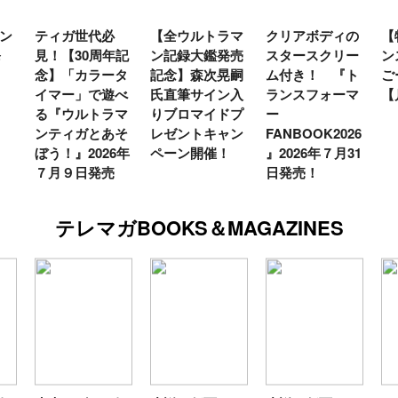
【全ウルトラマ
クリアボディの
【特別編】トラ
【
年記
ン記録大鑑発売
スタースクリー
ンスフォーマー
♡
タ
記念】森次晃嗣
ム付き！ 『ト
ごー！ごー！
ト
べ
氏直筆サイン入
ランスフォーマ
【月イチ更新】
マ
マ
りブロマイドプ
ー
ー
そ
レゼントキャン
FANBOOK2026
新
6年
ペーン開催！
』2026年７月31
日発売！
テレマガBOOKS＆MAGAZINES