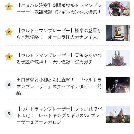
【ネタバレ注意】劇場版ウルトラマンブレ
1
ーザー 妖骸魔獣ゴンギルガンを大特集！
【ウルトラマンブレーザー】極寒の惑星か
2
ら地球侵略！ オーロラ怪人カナン星人
【ウルトラマンブレーザー】天象をあやつ
3
る伝説の蛇神！ 天弓怪獣ニジカガチ
田口監督と小柳さんに直撃！ 『ウルトラ
マンブレーザー』スタッフインタビュー前
編
【ウルトラマンブレーザー】タッグ戦でバ
トルだ！ レッドキング＆ギガスVS.ブレ
ーザー＆アースガロン