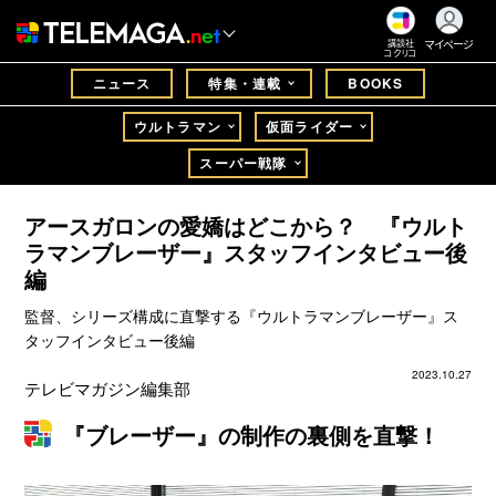
マイページ
講談社
コクリコ
ニュース
特集・連載
BOOKS
ウルトラマン
仮面ライダー
スーパー戦隊
アースガロンの愛嬌はどこから？ 『ウルト
ラマンブレーザー』スタッフインタビュー後
編
監督、シリーズ構成に直撃する『ウルトラマンブレーザー』ス
タッフインタビュー後編
2023.10.27
テレビマガジン編集部
『ブレーザー』の制作の裏側を直撃！