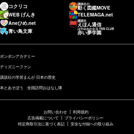
講談社の
コクリコ
動く図鑑MOVE
WEB げんき
TELEMAGA.net
講談社
Aneひめ.net
えほん通信
はやみねかおる FAN CLUB
青い鳥文庫
赤い夢学園
ボンボンアカデミー
ディズニーファン
講談社の学習まんが 日本の歴史
本とあそぼう 全国訪問おはなし隊
お問い合わせ
利用規約
広告掲載について
プライバシーポリシー
特定商取引法に基づく表記
安全な付録への取り組み