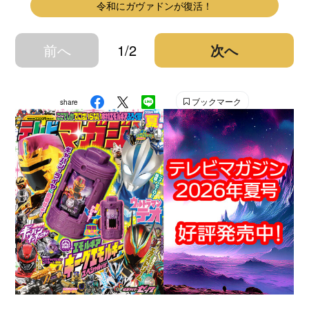
令和にガヴァドンが復活！
前へ
1/2
次へ
ブックマーク
share