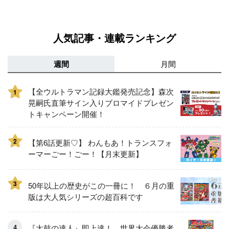
人気記事・連載ランキング
週間
月間
【全ウルトラマン記録大鑑発売記念】森次
1
晃嗣氏直筆サイン入りブロマイドプレゼン
トキャンペーン開催！
2
【第6話更新♡】 わんもあ！トランスフォ
ーマーごー！ごー！【月末更新】
3
50年以上の歴史がこの一冊に！ ６月の重
版は大人気シリーズの超百科です
『太鼓の達人』即上達！ 世界大会優勝者