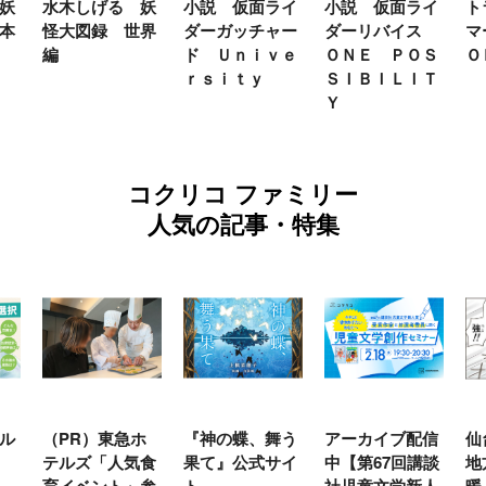
 妖
小説 仮面ライ
小説 仮面ライ
トランスフォー
テ
世界
ダーガッチャー
ダーリバイス
マーＦＡＮＢＯ
ン
ド Ｕｎｉｖｅ
ＯＮＥ ＰＯＳ
ＯＫ２０２６
年
ｒｓｉｔｙ
ＳＩＢＩＬＩＴ
Ｙ
コクリコ ファミリー
人気の記事・特集
ホ
『神の蝶、舞う
アーカイブ配信
仙台の冬は東北
『
気食
果て』公式サイ
中【第67回講談
地方では温
（