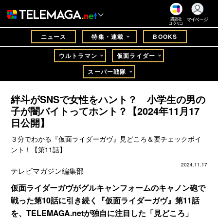
マイページ
講談社
コクリコ
ニュース
特集・連載
BOOKS
ウルトラマン
仮面ライダー
スーパー戦隊
絆斗がSNSで女性をハント？ 小学生の男の
子が闇バイトってホント？【2024年11月17
日公開】
３分でわかる『仮面ライダーガヴ』見どころ＆要チェックポイ
ント！【第11話】
2024.11.17
テレビマガジン編集部
仮面ライダーガヴがグルキャンフォームのキャノン砲で
戦った第10話に引き続く『仮面ライダーガヴ』第11話
を、TELEMAGA.netが独自に注目した「見どころ」