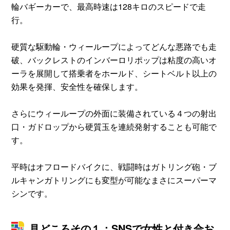
輪バギーカーで、最高時速は128キロのスピードで走
行。
硬質な駆動輪・ウィーループによってどんな悪路でも走
破、バックレストのインバーロリポップは粘度の高いオ
ーラを展開して搭乗者をホールド、シートベルト以上の
効果を発揮、安全性を確保します。
さらにウィーループの外面に装備されている４つの射出
口・ガドロップから硬質玉を連続発射することも可能で
す。
平時はオフロードバイクに、戦闘時はガトリング砲・ブ
ルキャンガトリングにも変型が可能なまさにスーパーマ
シンです。
見どころその１：SNSで女性と付き合お