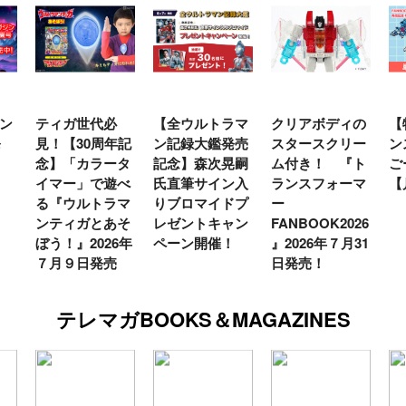
ン
ティガ世代必
【全ウルトラマ
クリアボディの
【
発
見！【30周年記
ン記録大鑑発売
スタースクリー
ン
念】「カラータ
記念】森次晃嗣
ム付き！ 『ト
ご
イマー」で遊べ
氏直筆サイン入
ランスフォーマ
【
る『ウルトラマ
りブロマイドプ
ー
ンティガとあそ
レゼントキャン
FANBOOK2026
ぼう！』2026年
ペーン開催！
』2026年７月31
７月９日発売
日発売！
テレマガBOOKS＆MAGAZINES