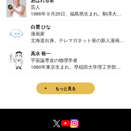
あばれる君
芸人
1986年９月25日、福島県生まれ。駒澤大学
法学部...
白雲 ひな
漫画家
北海道出身。テレマガネット発の新人漫画
家。2020...
高水 裕一
宇宙論専攻の物理学者
1980年東京生まれ。早稲田大学理工学部物
理学科卒...
もっと見る