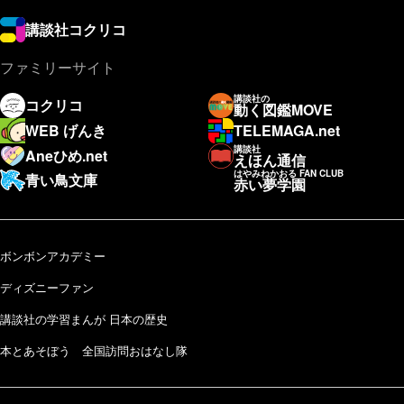
講談社コクリコ
ファミリーサイト
講談社の
コクリコ
動く図鑑MOVE
WEB げんき
TELEMAGA.net
講談社
Aneひめ.net
えほん通信
はやみねかおる FAN CLUB
青い鳥文庫
赤い夢学園
ボンボンアカデミー
ディズニーファン
講談社の学習まんが 日本の歴史
本とあそぼう 全国訪問おはなし隊