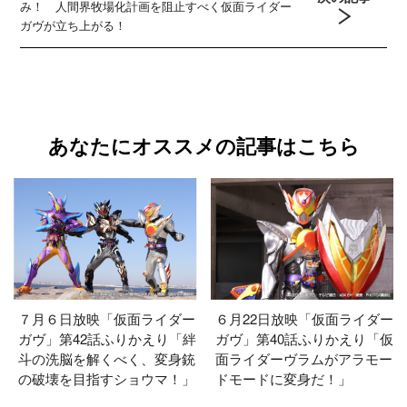
み！ 人間界牧場化計画を阻止すべく仮面ライダー
ガヴが立ち上がる！
あなたにオススメの記事はこちら
７月６日放映「仮面ライダー
６月22日放映「仮面ライダー
ガヴ」第42話ふりかえり「絆
ガヴ」第40話ふりかえり「仮
斗の洗脳を解くべく、変身銃
面ライダーヴラムがアラモー
の破壊を目指すショウマ！」
ドモードに変身だ！」