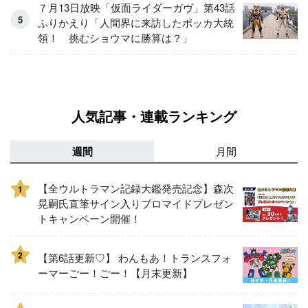
７月13日放映「仮面ライダーガヴ」第43話
ふりかえり「人間界に来訪したボッカ大統
領！ 挑むショウマに勝算は？」
人気記事・連載ランキング
週間
月間
【全ウルトラマン記録大鑑発売記念】森次
1
晃嗣氏直筆サイン入りブロマイドプレゼン
トキャンペーン開催！
2
【第6話更新♡】 わんもあ！トランスフォ
ーマーごー！ごー！【月末更新】