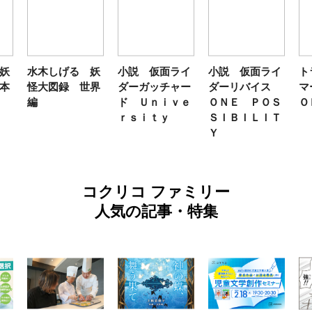
妖
水木しげる 妖
小説 仮面ライ
小説 仮面ライ
ト
本
怪大図録 世界
ダーガッチャー
ダーリバイス
マ
編
ド Ｕｎｉｖｅ
ＯＮＥ ＰＯＳ
Ｏ
ｒｓｉｔｙ
ＳＩＢＩＬＩＴ
Ｙ
コクリコ ファミリー
人気の記事・特集