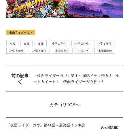
仮面ライダーガヴ
４歳
５歳
６歳
小学１年生
小学２年生
小学３年生
小学４年生
小学５年生
小学６年生
中学生〜
保護者向け
前の記事
『仮面ライダーガヴ』第１～10話イッキ読み！ セ
ット＆イート！ 仮面ライダーガヴ参上！
カテゴリ
TOPへ
『仮面ライダーガヴ』第41話～最終話イッキ読
次の記事