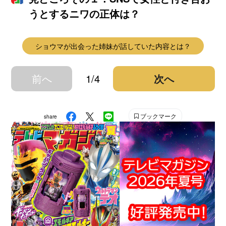
うとするニワの正体は？
ショウマが出会った姉妹が話していた内容とは？
前へ
1/4
次へ
ブックマーク
share