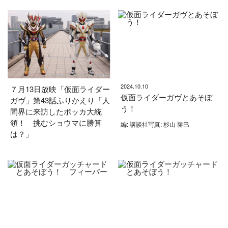
2024.10.10
７月13日放映「仮面ライダー
仮面ライダーガヴとあそぼ
ガヴ」第43話ふりかえり「人
う！
間界に来訪したボッカ大統
領！ 挑むショウマに勝算
編: 講談社写真: 杉山 勝巳
は？」