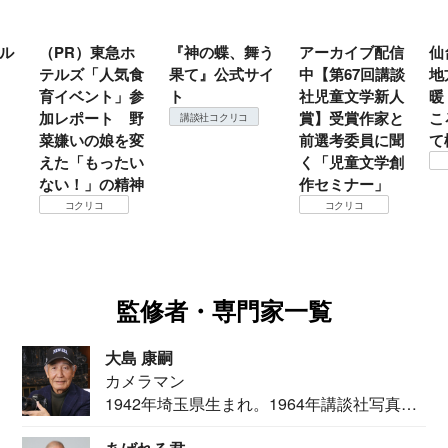
ル
（PR）東急ホ
『神の蝶、舞う
アーカイブ配信
仙
テルズ「人気食
果て』公式サイ
中【第67回講談
地
育イベント」参
ト
社児童文学新人
暖
加レポート 野
賞】受賞作家と
こ
講談社コクリコ
菜嫌いの娘を変
前選考委員に聞
て
えた「もったい
く「児童文学創
ない！」の精神
作セミナー」
コクリコ
コクリコ
監修者・専門家一覧
大島 康嗣
カメラマン
1942年埼玉県生まれ。1964年講談社写真部
カメ...